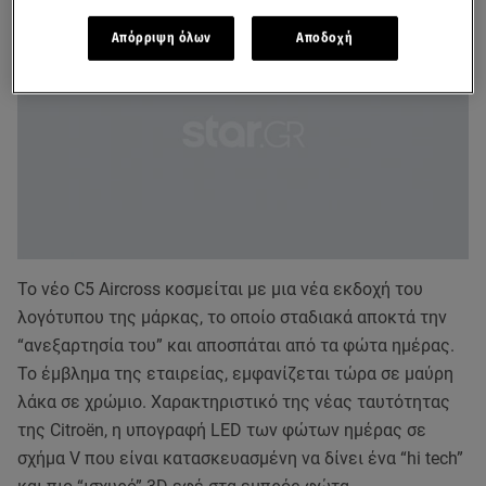
Απόρριψη όλων
Αποδοχή
Το νέο C5 Aircross κοσμείται με μια νέα εκδοχή του
λογότυπου της μάρκας, το οποίο σταδιακά αποκτά την
“ανεξαρτησία του” και αποσπάται από τα φώτα ημέρας.
Το έμβλημα της εταιρείας, εμφανίζεται τώρα σε μαύρη
λάκα σε χρώμιο. Χαρακτηριστικό της νέας ταυτότητας
της Citroën, η υπογραφή LED των φώτων ημέρας σε
σχήμα V που είναι κατασκευασμένη να δίνει ένα “hi tech”