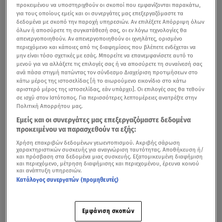
προκειμένου να υποστηριχθούν οι σκοποί που εμφανίζονται παρακάτω,
για τους οποίους εμείς και οι συνεργάτες μας επεξεργαζόμαστε τα
δεδομένα με σκοπό την παροχή υπηρεσιών. Αν επιλέξετε Απόρριψη όλων
όλων ή αποσύρετε τη συγκατάθεσή σας, οι εν λόγω τεχνολογίες θα
απενεργοποιηθούν. Αν απενεργοποιηθούν οι ιχνηλάτες, ορισμένο
περιεχόμενο και κάποιες από τις διαφημίσεις που βλέπετε ενδέχεται να
μην είναι τόσο σχετικές με εσάς. Μπορείτε να επανεμφανίσετε αυτό το
μενού για να αλλάξετε τις επιλογές σας ή να αποσύρετε τη συναίνεσή σας
ανά πάσα στιγμή πατώντας τον σύνδεσμο Διαχείριση προτιμήσεων στο
Με περισσότερες από 260.000 πωλήσεις από το
κάτω μέρος της ιστοσελίδας [ή το αιωρούμενο εικονίδιο στο κάτω
αριστερό μέρος της ιστοσελίδας, εάν υπάρχει]. Οι επιλογές σας θα τεθούν
λανσάρισμά του στα τέλη του 2018, το C5 Aircross έχει
σε ισχύ στον Ιστότοπος. Για περισσότερες λεπτομέρειες ανατρέξτε στην
αφήσει το στίγμα του στην άκρως ανταγωνιστική
Πολιτική Απορρήτου μας.
κατηγορία των μικρομεσαίων SUV με την ευρυχωρία,
Εμείς και οι συνεργάτες μας επεξεργαζόμαστε δεδομένα
προκειμένου να παρασχεθούν τα εξής:
την πρακτικότητά του και, πάνω απ' όλα, την άνεσή του
Χρήση επακριβών δεδομένων γεωεντοπισμού. Ακριβής σάρωση
χάρη στο ολοκληρωμένο πρόγραμμα Citroën Advanced
χαρακτηριστικών συσκευής για αναγνώριση ταυτότητας. Αποθήκευση ή/
Comfort®, που είναι σημείο αναφοράς στην κατηγορία.
και πρόσβαση στα δεδομένα μιας συσκευής. Εξατομικευμένη διαφήμιση
και περιεχόμενο, μέτρηση διαφήμισης και περιεχομένου, έρευνα κοινού
Βασισμένο στην εμπειρία της μάρκας, το πολυτελές
και ανάπτυξη υπηρεσιών.
Κατάλογος συνεργατών (προμηθευτές)
εσωτερικό είναι μια πραγματική “υπογραφή” για τη
Citroën, χάρη στην οποία ξεχωρίζει από τον
ανταγωνισμό.
Εμφάνιση σκοπών