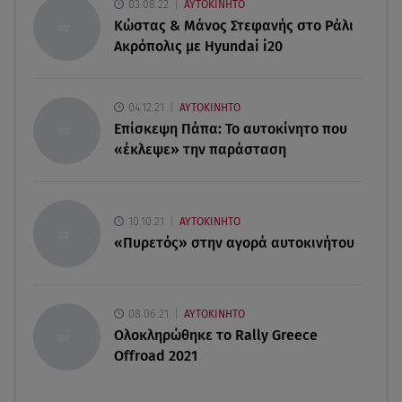
03.08.22
ΑΥΤΟΚΙΝΗΤΟ
Κώστας & Μάνος Στεφανής στο Ράλι
06.08.26 , 21:07
Ακρόπολις με Hyundai i20
Motor Oil: Δωρεά πυροσβεστικών οχημάτων και
εξοπλισμού στον Άγιο Βασίλειο
04.12.21
ΑΥΤΟΚΙΝΗΤΟ
06.08.26 , 20:49
Επίσκεψη Πάπα: Το αυτοκίνητο που
Άκης Παυλόπουλος: Η τρυφερή εξομολόγηση
«έκλεψε» την παράσταση
της συζύγου του, Ελένης Φωτοπούλου
06.08.26 , 20:25
Πώς επικοινωνούν τα ελικόπτερα στη φωτιά και
10.10.21
ΑΥΤΟΚΙΝΗΤΟ
ο ρόλος του «συνδέσμου»
«Πυρετός» στην αγορά αυτοκινήτου
08.06.21
ΑΥΤΟΚΙΝΗΤΟ
Ολοκληρώθηκε το Rally Greece
Offroad 2021