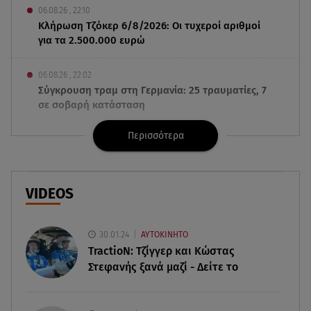
06.08.26 , 22:10
Κλήρωση Τζόκερ 6/8/2026: Οι τυχεροί αριθμοί
για τα 2.500.000 ευρώ
06.08.26 , 22:02
Σύγκρουση τραμ στη Γερμανία: 25 τραυματίες, 7
σε σοβαρή κατάσταση
Περισσότερα
06.08.26 , 21:59
Νέες τουρκικές προκλήσεις στο Αιγαίο -
Αερομαχία με ελληνικά F-16
VIDEOS
06.08.26 , 21:31
Τροχαίο για τον Mike - Η ανακοίνωση του ράπερ
στα social media
30.01.24
ΑΥΤΟΚΙΝΗΤΟ
TractioN: Τζίγγερ και Κώστας
Στεφανής ξανά μαζί - Δείτε το
06.08.26 , 21:22
Ισραήλ - Κύπρος - Κρήτη: Το μεγαλύτερο
υποθαλάσσιο καλώδιο στον κόσμο