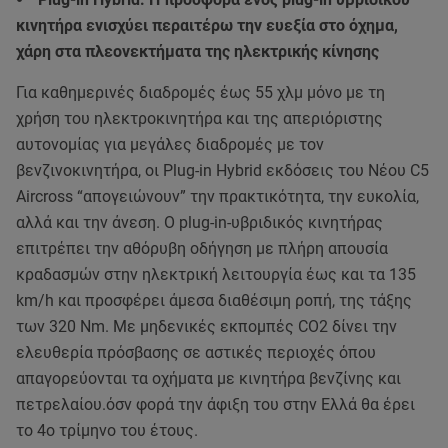
κινητήρα ενισχύει περαιτέρω την ευεξία στο όχημα,
χάρη στα πλεονεκτήματα της ηλεκτρικής κίνησης
Για καθημερινές διαδρομές έως 55 χλμ μόνο με τη
χρήση του ηλεκτροκινητήρα και της απεριόριστης
αυτονομίας για μεγάλες διαδρομές με τον
βενζινοκινητήρα, οι Plug-in Hybrid εκδόσεις του Νέου C5
Aircross “απογειώνουν” την πρακτικότητα, την ευκολία,
αλλά και την άνεση. Ο plug-in-υβριδικός κινητήρας
επιτρέπει την αθόρυβη οδήγηση με πλήρη απουσία
κραδασμών στην ηλεκτρική λειτουργία έως και τα 135
km/h και προσφέρει άμεσα διαθέσιμη ροπή, της τάξης
των 320 Nm. Με μηδενικές εκπομπές CO2 δίνει την
ελευθερία πρόσβασης σε αστικές περιοχές όπου
απαγορεύονται τα οχήματα με κινητήρα βενζίνης και
πετρελαίου.όσν φορά την άφιξη του στην Ελλά θα έρει
το 4ο τρίμηνο του έτους.