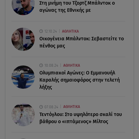
Στη μνήμη του Τζορτζ Μπάλντοκ ο
Κυψέλη: Tι βρέθηκε στο διαμέρισμα της
αγώνας της Εθνικής με
38χρονης Λίζα
07.08.26 , 19:15
12.10.24
ΑΘΛΗΤΙΚΑ
Συντάξεις Σεπτεμβρίου: Πότε θα μπουν τα
Οικογένεια Μπάλντοκ: Σεβαστείτε το
χρήματα στους λογαριασμούς
πένθος μας
07.08.26 , 18:45
Φωτιά στο Στεφάνι Κορίνθου: Μήνυμα από το 112
10.08.24
ΑΘΛΗΤΙΚΑ
- Σηκώθηκαν εναέρια μέσα
Ολυμπιακοί Αγώνες: Ο Εμμανουήλ
Καραλής σημαιοφόρος στην τελετή
07.08.26 , 18:34
λήξης
Έξοδος Αυγούστου: Στο 100% η πληρότητα για
Κυκλάδες
07.08.24
ΑΘΛΗΤΙΚΑ
Τεντόγλου: Στο υψηλότερο σκαλί του
βάθρου ο «ιπτάμενος» Μίλτος