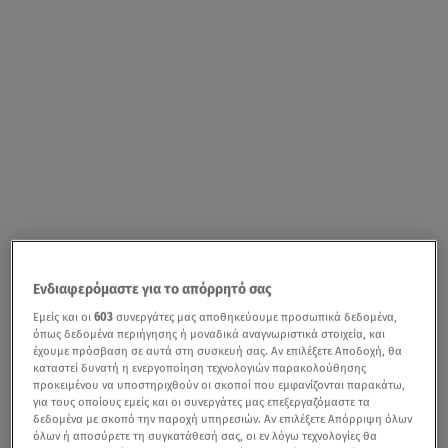
Ενδιαφερόμαστε για το απόρρητό σας
Εμείς και οι
603
συνεργάτες μας αποθηκεύουμε προσωπικά δεδομένα,
όπως δεδομένα περιήγησης ή μοναδικά αναγνωριστικά στοιχεία, και
έχουμε πρόσβαση σε αυτά στη συσκευή σας. Αν επιλέξετε Αποδοχή, θα
καταστεί δυνατή η ενεργοποίηση τεχνολογιών παρακολούθησης
προκειμένου να υποστηριχθούν οι σκοποί που εμφανίζονται παρακάτω,
για τους οποίους εμείς και οι συνεργάτες μας επεξεργαζόμαστε τα
δεδομένα με σκοπό την παροχή υπηρεσιών. Αν επιλέξετε Απόρριψη όλων
όλων ή αποσύρετε τη συγκατάθεσή σας, οι εν λόγω τεχνολογίες θα