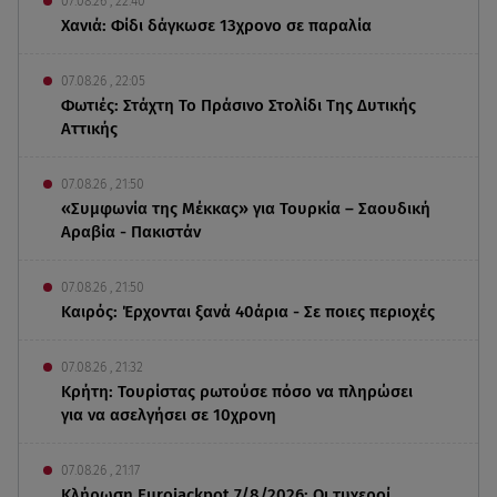
07.08.26 , 22:40
Χανιά: Φίδι δάγκωσε 13χρονο σε παραλία
07.08.26 , 22:05
Φωτιές: Στάχτη Το Πράσινο Στολίδι Της Δυτικής
Αττικής
07.08.26 , 21:50
«Συμφωνία της Μέκκας» για Τουρκία – Σαουδική
Αραβία - Πακιστάν
07.08.26 , 21:50
Καιρός: Έρχονται ξανά 40άρια - Σε ποιες περιοχές
07.08.26 , 21:32
Κρήτη: Τουρίστας ρωτούσε πόσο να πληρώσει
για να ασελγήσει σε 10χρονη
07.08.26 , 21:17
Κλήρωση Eurojackpot 7/8/2026: Οι τυχεροί