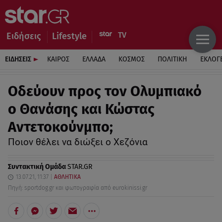
Ειδήσεις
Lifestyle
ΕΙΔΗΣΕΙΣ
ΚΑΙΡΟΣ
ΕΛΛΑΔΑ
ΚΟΣΜΟΣ
ΠΟΛΙΤΙΚΗ
ΕΚΛΟΓ
Οδεύουν προς τον Ολυμπιακό
ο Θανάσης και Κώστας
Αντετοκούνμπο;
Ποιον θέλει να διώξει ο Χεζόνια
Συντακτική Ομάδα
STAR.GR
13.07.21, 11:37
ΑΘΛΗΤΙΚΑ
Πηγή: sportdog.gr και φωτογραφία από eurokinissi.gr