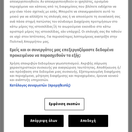
απενεργοποιηθούν. Αν απενεργοποιηθούν οι ιχνηλάτες, ορισμένο
περιεχόμενο και κάποιες από τις διαφημίσεις που βλέπετε ενδέχεται να
μην είναι τόσο σχετικές με εσάς. Μπορείτε να επανεμφανίσετε αυτό το
μενού για να αλλάξετε τις επιλογές σας ή να αποσύρετε τη συναίνεσή σας
ανά πάσα στιγμή πατώντας τον σύνδεσμο Διαχείριση προτιμήσεων στο
κάτω μέρος της ιστοσελίδας [ή το αιωρούμενο εικονίδιο στο κάτω
αριστερό μέρος της ιστοσελίδας, εάν υπάρχει]. Οι επιλογές σας θα τεθούν
σε ισχύ στον Ιστότοπος. Για περισσότερες λεπτομέρειες ανατρέξτε στην
Πολιτική Απορρήτου μας.
Εμείς και οι συνεργάτες μας επεξεργαζόμαστε δεδομένα
προκειμένου να παρασχεθούν τα εξής:
Χρήση επακριβών δεδομένων γεωεντοπισμού. Ακριβής σάρωση
χαρακτηριστικών συσκευής για αναγνώριση ταυτότητας. Αποθήκευση ή/
και πρόσβαση στα δεδομένα μιας συσκευής. Εξατομικευμένη διαφήμιση
και περιεχόμενο, μέτρηση διαφήμισης και περιεχομένου, έρευνα κοινού
και ανάπτυξη υπηρεσιών.
Κατάλογος συνεργατών (προμηθευτές)
Εμφάνιση σκοπών
Απόρριψη όλων
Αποδοχή