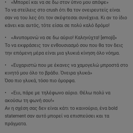
• «Μπορεί και να σε δω στον ύπνο μου απόψε»
Το να στείλεις στο crush ότι θα τον ονειρευτείς είναι
σαν να του λες ότι τον σκέφτεσαι συνέχεια. Κι αν το ίδιο
κάνει και αυτός, τότε είσαι σε πολύ καλό δρόμο!
• «Ανυπομονώ να σε δω αύριο! Καληνύχτα! [emoji]»
Το να εκφράσεις τον ενθουσιασμό σου που θα τον δεις
την επόμενη μέρα είναι μια γλυκιά κίνηση όλο νόημα.
• «Ευχαριστώ που με έκανες να χαμογελώ μπροστά στο
κινητό μου όλο το βράδυ. Όνειρα γλυκά»
Όσο πιο γλυκά, τόσο πιο όμορφα.
• «Ειιι, πάρε με τηλέφωνο αύριο. Θέλω πολύ να
ακούσω τη φωνή σου!»
Αν η σχέση σας δεν είναι κάτι το καινούριο, ένα bold
statement σαν αυτό μπορεί να επισπεύσει και τα
πράγματα.