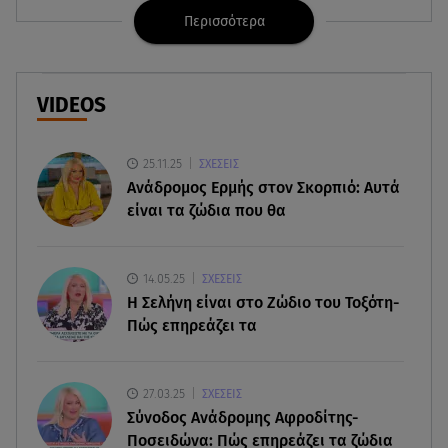
Περισσότερα
08.08.26 , 13:29
Θρίλερ στον Λυκαβηττό: Βρέθηκε σορός σε
σπηλιά - Φωτογραφίες από το σημείο
VIDEOS
08.08.26 , 13:11
ΑΜΜΟΣ - Η πρώτη ανάγνωση (αναλόγιο) στο
25.11.25
ΣΧΕΣΕΙΣ
θέατρο Άβατον
Ανάδρομος Ερμής στον Σκορπιό: Αυτά
είναι τα ζώδια που θα
08.08.26 , 13:07
Σέρρες: Απόσπαση προσοχής ή απειρία πίσω από
το φονικό τροχαίο
14.05.25
ΣΧΕΣΕΙΣ
H Σελήνη είναι στο Ζώδιο του Τοξότη-
Πώς επηρεάζει τα
08.08.26 , 13:06
MG Motor Greece: «Απογειώνεται» στο Athens
Flying Week 2026
27.03.25
ΣΧΕΣΕΙΣ
Σύνοδος Ανάδρομης Αφροδίτης-
08.08.26 , 12:42
Ποσειδώνα: Πώς επηρεάζει τα ζώδια
Κρήτη: Η Αστυνομία διαψεύδει την απόπειρα