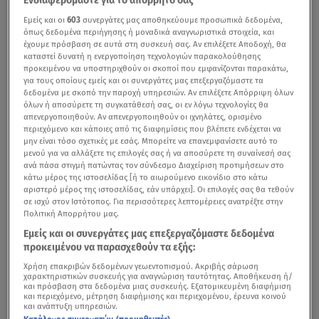
Εμείς και οι
603
συνεργάτες μας αποθηκεύουμε προσωπικά δεδομένα,
όπως δεδομένα περιήγησης ή μοναδικά αναγνωριστικά στοιχεία, και
έχουμε πρόσβαση σε αυτά στη συσκευή σας. Αν επιλέξετε Αποδοχή, θα
καταστεί δυνατή η ενεργοποίηση τεχνολογιών παρακολούθησης
προκειμένου να υποστηριχθούν οι σκοποί που εμφανίζονται παρακάτω,
για τους οποίους εμείς και οι συνεργάτες μας επεξεργαζόμαστε τα
δεδομένα με σκοπό την παροχή υπηρεσιών. Αν επιλέξετε Απόρριψη όλων
όλων ή αποσύρετε τη συγκατάθεσή σας, οι εν λόγω τεχνολογίες θα
απενεργοποιηθούν. Αν απενεργοποιηθούν οι ιχνηλάτες, ορισμένο
περιεχόμενο και κάποιες από τις διαφημίσεις που βλέπετε ενδέχεται να
μην είναι τόσο σχετικές με εσάς. Μπορείτε να επανεμφανίσετε αυτό το
μενού για να αλλάξετε τις επιλογές σας ή να αποσύρετε τη συναίνεσή σας
ανά πάσα στιγμή πατώντας τον σύνδεσμο Διαχείριση προτιμήσεων στο
κάτω μέρος της ιστοσελίδας [ή το αιωρούμενο εικονίδιο στο κάτω
αριστερό μέρος της ιστοσελίδας, εάν υπάρχει]. Οι επιλογές σας θα τεθούν
σε ισχύ στον Ιστότοπος. Για περισσότερες λεπτομέρειες ανατρέξτε στην
Πολιτική Απορρήτου μας.
Εμείς και οι συνεργάτες μας επεξεργαζόμαστε δεδομένα
προκειμένου να παρασχεθούν τα εξής:
Χρήση επακριβών δεδομένων γεωεντοπισμού. Ακριβής σάρωση
χαρακτηριστικών συσκευής για αναγνώριση ταυτότητας. Αποθήκευση ή/
και πρόσβαση στα δεδομένα μιας συσκευής. Εξατομικευμένη διαφήμιση
και περιεχόμενο, μέτρηση διαφήμισης και περιεχομένου, έρευνα κοινού
και ανάπτυξη υπηρεσιών.