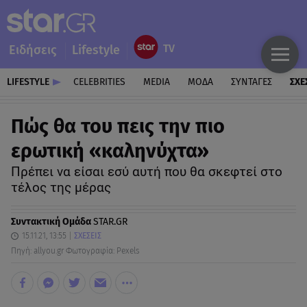
Ειδήσεις
Lifestyle
LIFESTYLE
CELEBRITIES
MEDIA
ΜΟΔΑ
ΣΥΝΤΑΓΕΣ
ΣΧΕ
Πώς θα του πεις την πιο
ερωτική «καληνύχτα»
Πρέπει να είσαι εσύ αυτή που θα σκεφτεί στο
τέλος της μέρας
Συντακτική Ομάδα
STAR.GR
15.11.21, 13:55
ΣΧΕΣΕΙΣ
Πηγή: allyou.gr Φωτογραφία: Pexels