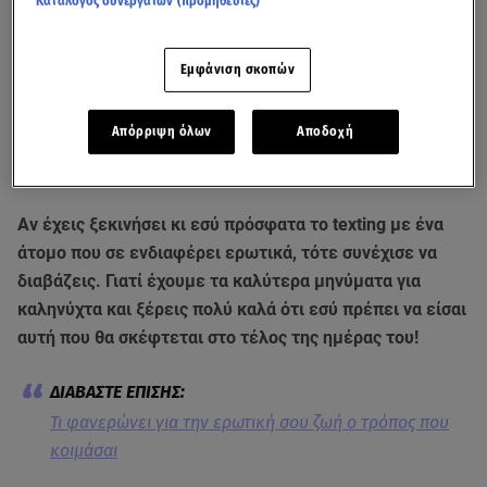
Κατάλογος συνεργατών (προμηθευτές)
Εμφάνιση σκοπών
Απόρριψη όλων
Αποδοχή
Αν έχεις ξεκινήσει κι εσύ πρόσφατα το texting με ένα
άτομο που σε ενδιαφέρει ερωτικά, τότε συνέχισε να
διαβάζεις. Γιατί έχουμε τα καλύτερα μηνύματα για
καληνύχτα και ξέρεις πολύ καλά ότι εσύ πρέπει να είσαι
αυτή που θα σκέφτεται στο τέλος της ημέρας του!
Τι φανερώνει για την ερωτική σου ζωή ο τρόπος που
κοιμάσαι