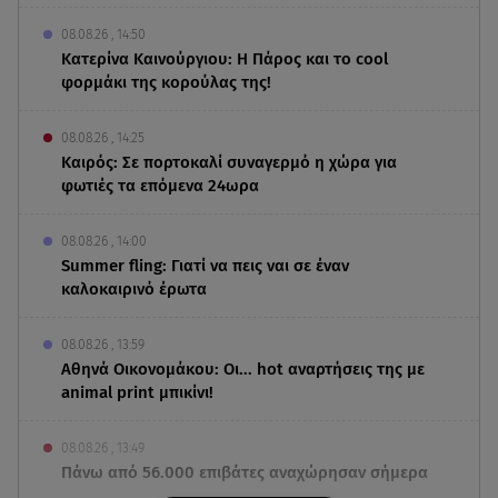
08.08.26 , 14:50
Κατερίνα Καινούργιου: Η Πάρος και το cool
φορμάκι της κορούλας της!
08.08.26 , 14:25
Καιρός: Σε πορτοκαλί συναγερμό η χώρα για
φωτιές τα επόμενα 24ωρα
08.08.26 , 14:00
Summer fling: Γιατί να πεις ναι σε έναν
καλοκαιρινό έρωτα
08.08.26 , 13:59
Αθηνά Οικονομάκου: Οι... hot αναρτήσεις της με
animal print μπικίνι!
08.08.26 , 13:49
Πάνω από 56.000 επιβάτες αναχώρησαν σήμερα
από τα λιμάνια της Αττικής