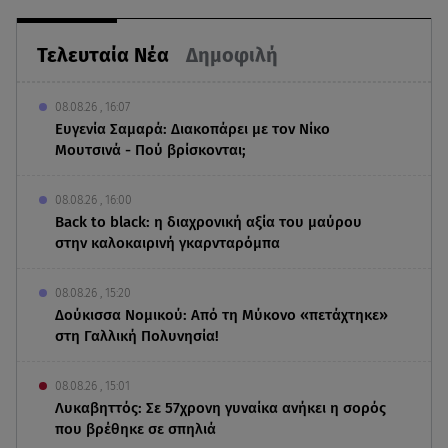
Τελευταία Νέα
Δημοφιλή
08.08.26 , 16:07
Ευγενία Σαμαρά: Διακοπάρει με τον Νίκο
Μουτσινά - Πού βρίσκονται;
08.08.26 , 16:00
Back to black: η διαχρονική αξία του μαύρου
στην καλοκαιρινή γκαρνταρόμπα
08.08.26 , 15:20
Δούκισσα Νομικού: Από τη Μύκονο «πετάχτηκε»
στη Γαλλική Πολυνησία!
08.08.26 , 15:01
Λυκαβηττός: Σε 57χρονη γυναίκα ανήκει η σορός
που βρέθηκε σε σπηλιά