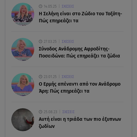
14.05.25
ΣΧΕΣΕΙΣ
H Σελήνη είναι στο Ζώδιο του Τοξότη-
06.08.26 , 20:25
Πώς επηρεάζει τα
Πώς επικοινωνούν τα ελικόπτερα στη φωτιά και
ο ρόλος του «συνδέσμου»
27.03.25
ΣΧΕΣΕΙΣ
06.08.26 , 20:16
Σύνοδος Ανάδρομης Αφροδίτης-
Αθηνά Οικονομάκου από την Μπόρα Μπόρα:
Ποσειδώνα: Πώς επηρεάζει τα ζώδια
«Έσκασε όλη η κούραση του χειμώνα»
06.08.26 , 20:04
23.01.25
ΣΧΕΣΕΙΣ
Σαμοθράκη: Συγκλονιστική διάσωση 15χρονης
Ο Ερμής απέναντι από τον Ανάδρομο
από δύσβατο φαράγγι
Άρη: Πώς επηρεάζει τα
25.08.23
ΣΧΕΣΕΙΣ
Aυτή είναι η τριάδα των πιο έξυπνων
ζωδίων