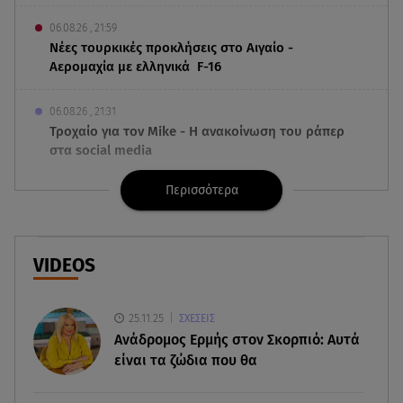
06.08.26 , 21:59
Νέες τουρκικές προκλήσεις στο Αιγαίο -
Αερομαχία με ελληνικά F-16
06.08.26 , 21:31
Τροχαίο για τον Mike - Η ανακοίνωση του ράπερ
στα social media
Περισσότερα
06.08.26 , 21:22
Ισραήλ - Κύπρος - Κρήτη: Το μεγαλύτερο
υποθαλάσσιο καλώδιο στον κόσμο
VIDEOS
06.08.26 , 21:07
Motor Oil: Δωρεά πυροσβεστικών οχημάτων και
εξοπλισμού στον Άγιο Βασίλειο
25.11.25
ΣΧΕΣΕΙΣ
Ανάδρομος Ερμής στον Σκορπιό: Αυτά
είναι τα ζώδια που θα
06.08.26 , 20:49
Άκης Παυλόπουλος: Η τρυφερή εξομολόγηση
της συζύγου του, Ελένης Φωτοπούλου