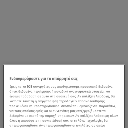
Ενδιαφερόμαστε για το απόρρητό σας
Εμείς και οι
603
συνεργάτες μας αποθηκεύουμε προσωπικά δεδομένα,
όπως δεδομένα περιήγησης ή μοναδικά αναγνωριστικά στοιχεία, και
έχουμε πρόσβαση σε αυτά στη συσκευή σας. Αν επιλέξετε Αποδοχή, θα
καταστεί δυνατή η ενεργοποίηση τεχνολογιών παρακολούθησης
προκειμένου να υποστηριχθούν οι σκοποί που εμφανίζονται παρακάτω,
για τους οποίους εμείς και οι συνεργάτες μας επεξεργαζόμαστε τα
δεδομένα με σκοπό την παροχή υπηρεσιών. Αν επιλέξετε Απόρριψη όλων
όλων ή αποσύρετε τη συγκατάθεσή σας, οι εν λόγω τεχνολογίες θα
απενεργοποιηθούν. Αν απενεργοποιηθούν οι ιχνηλάτες, ορισμένο