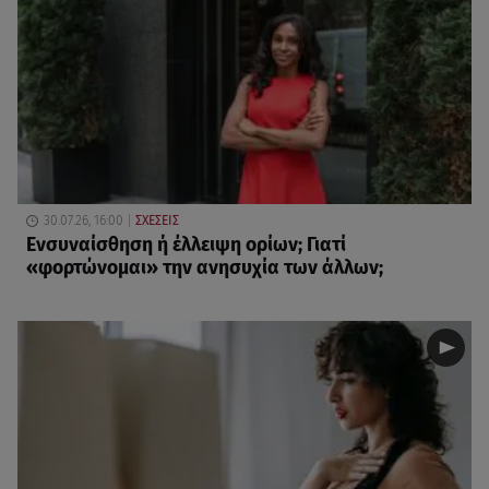
30.07.26, 16:00
ΣΧΕΣΕΙΣ
Eνσυναίσθηση ή έλλειψη ορίων; Γιατί
«φορτώνομαι» την ανησυχία των άλλων;