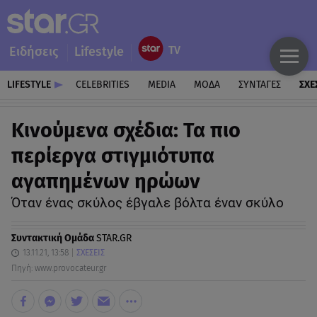
Ειδήσεις
Lifestyle
LIFESTYLE
CELEBRITIES
MEDIA
ΜΟΔΑ
ΣΥΝΤΑΓΕΣ
ΣΧΕ
Kινούμενα σχέδια: Τα πιο
περίεργα στιγμιότυπα
αγαπημένων ηρώων
Όταν ένας σκύλος έβγαλε βόλτα έναν σκύλο
Συντακτική Ομάδα
STAR.GR
13.11.21, 13:58
ΣΧΕΣΕΙΣ
Πηγή: www.provocateur.gr