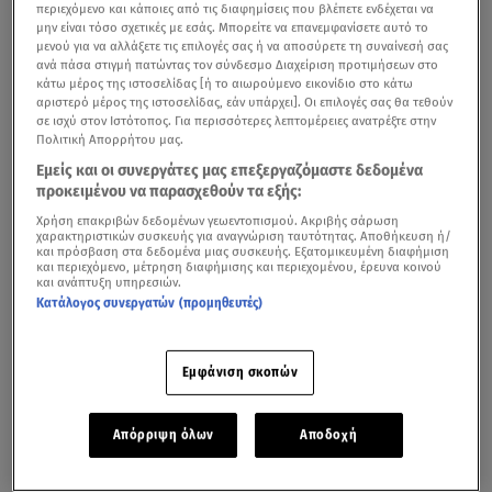
περιεχόμενο και κάποιες από τις διαφημίσεις που βλέπετε ενδέχεται να
μην είναι τόσο σχετικές με εσάς. Μπορείτε να επανεμφανίσετε αυτό το
μενού για να αλλάξετε τις επιλογές σας ή να αποσύρετε τη συναίνεσή σας
ανά πάσα στιγμή πατώντας τον σύνδεσμο Διαχείριση προτιμήσεων στο
κάτω μέρος της ιστοσελίδας [ή το αιωρούμενο εικονίδιο στο κάτω
αριστερό μέρος της ιστοσελίδας, εάν υπάρχει]. Οι επιλογές σας θα τεθούν
σε ισχύ στον Ιστότοπος. Για περισσότερες λεπτομέρειες ανατρέξτε στην
Πολιτική Απορρήτου μας.
Εμείς και οι συνεργάτες μας επεξεργαζόμαστε δεδομένα
προκειμένου να παρασχεθούν τα εξής:
Χρήση επακριβών δεδομένων γεωεντοπισμού. Ακριβής σάρωση
χαρακτηριστικών συσκευής για αναγνώριση ταυτότητας. Αποθήκευση ή/
και πρόσβαση στα δεδομένα μιας συσκευής. Εξατομικευμένη διαφήμιση
και περιεχόμενο, μέτρηση διαφήμισης και περιεχομένου, έρευνα κοινού
και ανάπτυξη υπηρεσιών.
Κατάλογος συνεργατών (προμηθευτές)
Εμφάνιση σκοπών
Απόρριψη όλων
Αποδοχή