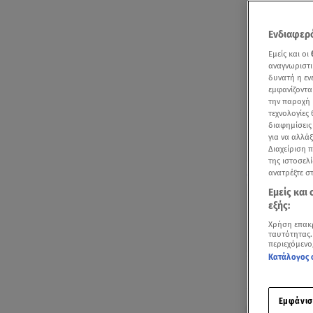
Ενδιαφερό
Εμείς και οι
αναγνωριστι
δυνατή η ε
εμφανίζοντα
την παροχή 
τεχνολογίες
διαφημίσεις
για να αλλά
Διαχείριση 
της ιστοσελί
Δείτε το σχετ
ανατρέξτε σ
Εμείς και
εξής:
Χρήση επακ
ταυτότητας.
περιεχόμενο
Κατάλογος 
Ακούστ
Εμφάνισ