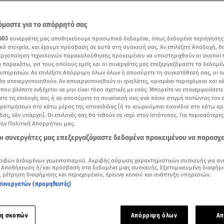
μαστε για το απόρρητό σας
603
συνεργάτες μας αποθηκεύουμε προσωπικά δεδομένα, όπως δεδομένα περιήγησης
κά στοιχεία, και έχουμε πρόσβαση σε αυτά στη συσκευή σας. Αν επιλέξετε Αποδοχή, θ
νεργοποίηση τεχνολογιών παρακολούθησης προκειμένου να υποστηριχθούν οι σκοποί
ι παρακάτω, για τους οποίους εμείς και οι συνεργάτες μας επεξεργαζόμαστε τα δεδομέ
υπηρεσιών. Αν επιλέξετε Απόρριψη όλων όλων ή αποσύρετε τη συγκατάθεσή σας, οι ε
 θα απενεργοποιηθούν. Αν απενεργοποιηθούν οι ιχνηλάτες, ορισμένο περιεχόμενο και κά
 που βλέπετε ενδέχεται να μην είναι τόσο σχετικές με εσάς. Μπορείτε να επανεμφανίσετ
ξετε τις επιλογές σας ή να αποσύρετε τη συναίνεσή σας ανά πάσα στιγμή πατώντας τον
προτιμήσεων στο κάτω μέρος της ιστοσελίδας [ή το αιωρούμενο εικονίδιο στο κάτω α
δας, εάν υπάρχει]. Οι επιλογές σας θα τεθούν σε ισχύ στον Ιστότοπος. Για περισσότερε
ικό απόσπασμα από το Breakfast@Star
την Πολιτική Απορρήτου μας.
 οι συνεργάτες μας επεξεργαζόμαστε δεδομένα προκειμένου να παρασχ
Δείτε περισσότερα άρθρα μας στα αποτελέσματα αναζήτησης
ριβών δεδομένων γεωεντοπισμού. Ακριβής σάρωση χαρακτηριστικών συσκευής για αν
Add star.gr on Google
 Αποθήκευση ή/και πρόσβαση στα δεδομένα μιας συσκευής. Εξατομικευμένη διαφήμι
, μέτρηση διαφήμισης και περιεχομένου, έρευνα κοινού και ανάπτυξη υπηρεσιών.
συνεργατών (προμηθευτές)
ε το άρθρο
2:28
λεπτά
η σκοπών
Απόρριψη όλων
Απ