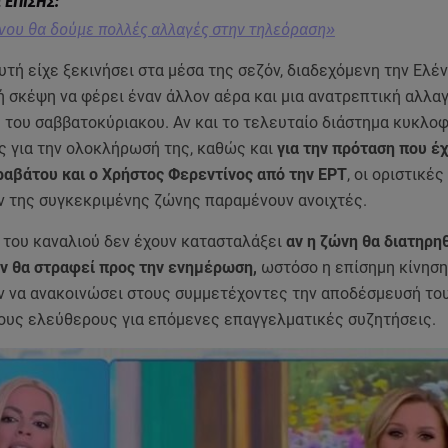
νου θα δούμε πολλές αλλαγές στην τηλεόραση»
τή είχε ξεκινήσει στα μέσα της σεζόν, διαδεχόμενη την Ελέ
ή σκέψη να φέρει έναν άλλον αέρα και μια ανατρεπτική αλλα
 του σαββατοκύριακου. Αν και το τελευταίο διάστημα κυκλο
ς για την ολοκλήρωσή της, καθώς και
για την πρόταση που έχ
ραβάτου και ο Χρήστος Φερεντίνος από την ΕΡΤ
, οι οριστικέ
ον της συγκεκριμένης ζώνης παραμένουν ανοιχτές.
 του καναλιού δεν έχουν κατασταλάξει
αν η ζώνη θα διατηρη
ν θα στραφεί προς την ενημέρωση,
ωστόσο η επίσημη κίνηση
ν να ανακοινώσει στους συμμετέχοντες την αποδέσμευσή του
ους ελεύθερους για επόμενες επαγγελματικές συζητήσεις.