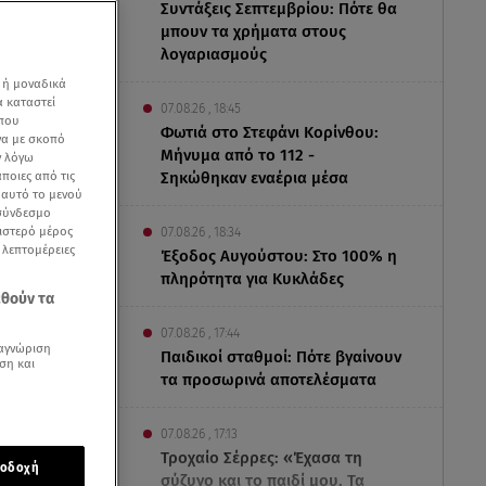
Συντάξεις Σεπτεμβρίου: Πότε θα
μπουν τα χρήματα στους
λογαριασμούς
 ή μοναδικά
α καταστεί
07.08.26 , 18:45
 που
Φωτιά στο Στεφάνι Κορίνθου:
να με σκοπό
Μήνυμα από το 112 -
ν λόγω
ποιες από τις
Σηκώθηκαν εναέρια μέσα
ε αυτό το μενού
 σύνδεσμο
ριστερό μέρος
07.08.26 , 18:34
ς λεπτομέρειες
Έξοδος Αυγούστου: Στο 100% η
πληρότητα για Κυκλάδες
εθούν τα
07.08.26 , 17:44
αγνώριση
Παιδικοί σταθμοί: Πότε βγαίνουν
ση και
τα προσωρινά αποτελέσματα
07.08.26 , 17:13
Τροχαίο Σέρρες: «Έχασα τη
οδοχή
σύζυγο και το παιδί μου. Τα