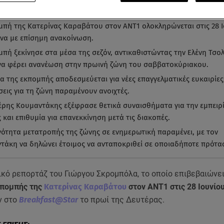
α ματιά
-
by STAR AI
μπή της Κατερίνας Καραβάτου στον ΑΝΤ1 ολοκληρώνεται στις 28 Ι
α με επίσημη ανακοίνωση.
μπή ξεκίνησε στα μέσα της σεζόν, αντικαθιστώντας την Ελένη Τσο
να φέρει ανανέωση στην πρωινή ζώνη του σαββατοκύριακου.
α της εκπομπής αποδεσμεύεται για νέες επαγγελματικές ευκαιρίες,
εις για τη ζώνη παραμένουν ανοιχτές.
έρης Κουμαντάκης εξέφρασε θετικά συναισθήματα για την εμπειρί
 και επιθυμία για επανεκκίνηση μετά τις διακοπές.
νότητα μετατροπής της ζώνης σε ενημερωτική παραμένει, με τον
τάκη να δηλώνει έτοιμος να ανταποκριθεί σε οποιαδήποτε πρότα
ικό ρεπορτάζ του Γιώργου Σκρομπόλα, το οποίο επιβεβαιώνε
κπομπής της
Κατερίνας Καραβάτου
στον ΑΝΤ1 στις 28 Ιουνίο
ν στο
Breakfast@Star
το πρωί της Δευτέρας.