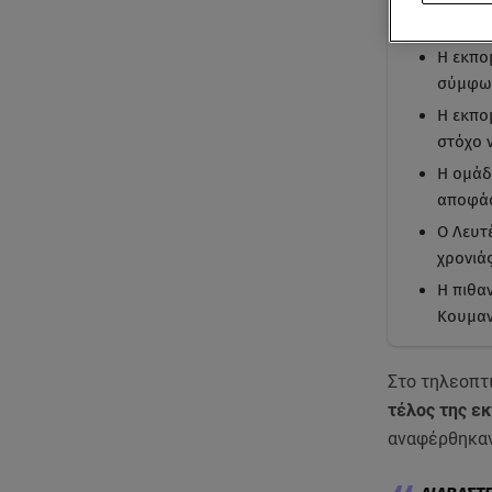
Με μι
Η εκπο
σύμφων
Η εκπο
στόχο 
Η ομάδ
αποφάσ
Ο Λευτ
χρονιάς
Η πιθα
Κουμαν
Στο τηλεοπτ
τέλος της ε
αναφέρθηκα