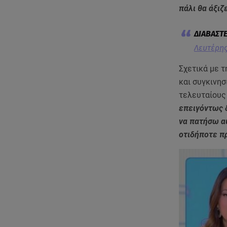
πάλι θα άξιζ
Λευτέρης
Σχετικά με τ
και συγκινησ
τελευταίους 
επειγόντως δ
να πατήσω αυ
οτιδήποτε π