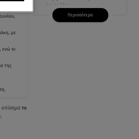
έχασα όλα»
Περισσότερα
ουνίου,
07.08.26 , 16:03
Καιρός: Έρχονται ξανά 40άρια -
λάκη, με
Σε ποιες περιοχές
 ενώ οι
07.08.26 , 16:00
Ανακάλυψε ξανά τη δύναμή
σου: μην σε τρομάζει η μυϊκή
α της
απώλεια
07.08.26 , 15:24
ση.
Ιωάννα Τούνη - Δημήτρης
Σπυριδωνίδης: Η throwback
φωτογραφία από την Ίμπιζα
ι επίσημα
το
υ
,
07.08.26 , 15:21
Toyota C-HR: Δέκα χρόνια
ξεχωριστής καινοτομίας και