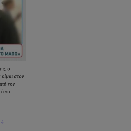
ης, ο
 είμαι στον
από τον
τά να
 4