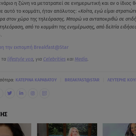
ενάριο η ζώνη να μετατραπεί σε ενημερωτική και αν ο ίδιος θ
 αυτό το κομμάτι, ήταν απόλυτος: «
Κοίτα, εγώ είμαι στρατιώτ
ώρα στον χώρο της τηλεόρασης. Μπορώ να ανταποκριθώ σε οτιδ
 τηλεόραση, από το κομμάτι της ενημέρωσης, από δελτία ειδήσεω
.
ρη την εκπομπή Breakfast@Star
α τα
lifestyle νεα
, για
Celebrities
και
Media
.
|
|
σότερα:
ΚΑΤΕΡΙΝΑ ΚΑΡΑΒΑΤΟΥ
BREAKFAST@STAR
ΛΕΥΤΕΡΗΣ ΚΟ
ΣΗΣ