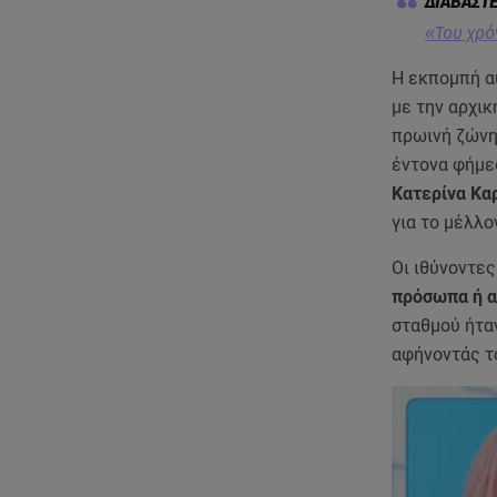
«Του χρό
Η εκπομπή αυ
με την αρχικ
πρωινή ζώνη
έντονα φήμε
Κατερίνα Κα
για το μέλλ
Οι ιθύνοντες
πρόσωπα ή α
σταθμού ήτα
αφήνοντάς τ