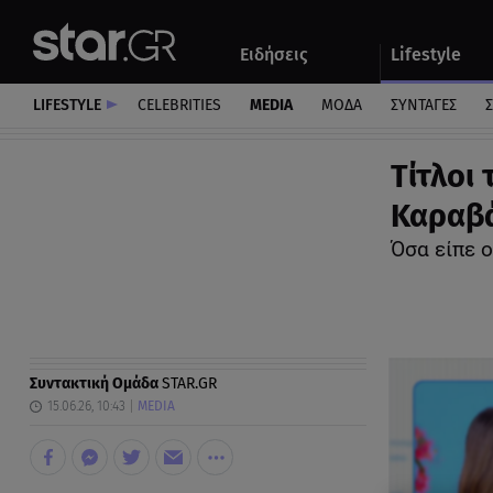
Αθλητικά
Quiz
Ειδήσεις
Lifestyle
Αυτοκίνητο
LIFESTYLE
CELEBRITIES
MEDIA
ΜΟΔΑ
ΣΥΝΤΑΓΕΣ
Σ
Τίτλοι
Καραβά
Όσα είπε 
Συντακτική Ομάδα
STAR.GR
15.06.26, 10:43
MEDIA