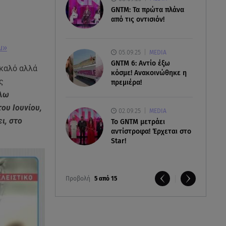
GNTM: Τα πρώτα πλάνα
από τις οντισιόν!
μ»
05.09.25
MEDIA
GNTM 6: Αντίο έξω
 καλό αλλά
κόσμε! Ανακοινώθηκε η
ς
πρεμιέρα!
λω
ου Ιουνίου,
02.09.25
MEDIA
ι, στο
Το GNTM μετράει
αντίστροφα! Έρχεται στο
Star!
Προβολή
5 από 15