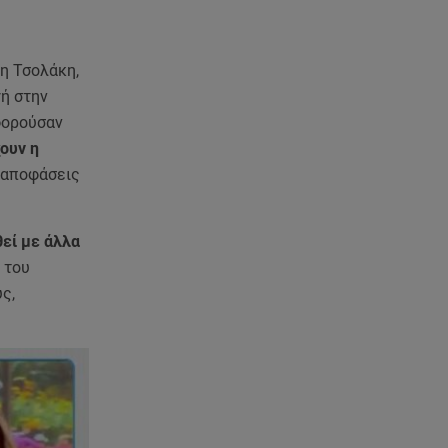
επιτυχίας
07.08.26 , 15:09
νη Τσολάκη,
Τροχαίο Σέρρες: «Δεν πρόλαβα
να κάνω κάτι κι έπεσε πάνω
γή στην
μου»
φορούσαν
ουν η
07.08.26 , 14:49
ς αποφάσεις
Πέθανε η δημοσιογράφος και
πρώην σύζυγος του Βασίλη
Χιώτη, Χριστίνα Πιτουρά
θεί με άλλα
 του
07.08.26 , 14:44
ς,
Στεφανίδου: «Κόβει» την ανάσα
με το σώμα της - Οι πόζες με
μαγιό
07.08.26 , 14:05
Μυστράς: «Τον έβαλα στον
καταψύκτη γιατί ήθελα να τον