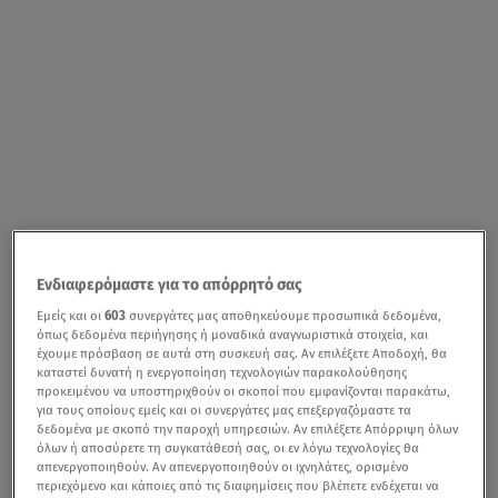
Ενδιαφερόμαστε για το απόρρητό σας
Εμείς και οι
603
συνεργάτες μας αποθηκεύουμε προσωπικά δεδομένα,
όπως δεδομένα περιήγησης ή μοναδικά αναγνωριστικά στοιχεία, και
έχουμε πρόσβαση σε αυτά στη συσκευή σας. Αν επιλέξετε Αποδοχή, θα
καταστεί δυνατή η ενεργοποίηση τεχνολογιών παρακολούθησης
προκειμένου να υποστηριχθούν οι σκοποί που εμφανίζονται παρακάτω,
για τους οποίους εμείς και οι συνεργάτες μας επεξεργαζόμαστε τα
δεδομένα με σκοπό την παροχή υπηρεσιών. Αν επιλέξετε Απόρριψη όλων
όλων ή αποσύρετε τη συγκατάθεσή σας, οι εν λόγω τεχνολογίες θα
απενεργοποιηθούν. Αν απενεργοποιηθούν οι ιχνηλάτες, ορισμένο
περιεχόμενο και κάποιες από τις διαφημίσεις που βλέπετε ενδέχεται να