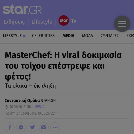
Ειδήσεις
Lifestyle
LIFESTYLE
CELEBRITIES
MEDIA
ΜΟΔΑ
ΣΥΝΤΑΓΕΣ
ΣΧΕ
MasterChef: Η viral δοκιμασία
του τοίχου επέστρεψε και
φέτος!
Τα υλικά – έκπληξη
Συντακτική Ομάδα
STAR.GR
10.06.26, 21:50
MEDIA
Πρώτη Δημοσίευση: 10.06.26, 22:14