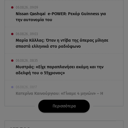
06.08.26 , 09:09
Nissan Qashqai e-POWER: Ρεκόρ Guinness για
την αυτονομία του
06.08.26 , 09:03
Μαρία Κάλλας: Όταν η ντίβα της όπερας μίλησε
σπαστά ελληνικά στο ραδιόφωνο
06.08.26 , 08:35
Μυστράς: «Είχε παραπλανήσει ακόμη και την
αδελφή του ο 55χρονος»
06.08.26 , 08:17
Κατερίνα Καινούργιου: «Γίναμε 4 μηνών» – Η
ανάρτηση για τη μικρή Ξένια
Περισσότερα
06.08.26 , 07:51
Κυψέλη: Ληστεία ή ερωτική απόρριψη εξετάζει η
ΕΛ.ΑΣ για τη δολοφονία