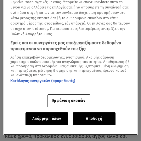
μην είναι τόσο σχετικές με εσάς. Μπορείτε να επανεμφανίσετε αυτό το
μενού για να αλλάξετε τις επιλογές σας ή να αποσύρετε τη συναίνεσή σας
ανά πάσα στιγμή πατώντας τον σύνδεσμο Διαχείριση προτιμήσεων στο
κάτω μέρος της ιστοσελίδας [ή το αιωρούμενο εικονίδιο στο κάτω
αριστερό μέρος της ιστοσελίδας, εάν υπάρχει]. Οι επιλογές σας θα τεθούν
σε ισχύ στον Ιστότοπος. Για περισσότερες λεπτομέρειες ανατρέξτε στην
Πολιτική Απορρήτου μας.
Εμείς και οι συνεργάτες μας επεξεργαζόμαστε δεδομένα
προκειμένου να παρασχεθούν τα εξής:
Χρήση επακριβών δεδομένων γεωεντοπισμού. Ακριβής σάρωση
χαρακτηριστικών συσκευής για αναγνώριση ταυτότητας. Αποθήκευση ή/
και πρόσβαση στα δεδομένα μιας συσκευής. Εξατομικευμένη διαφήμιση
και περιεχόμενο, μέτρηση διαφήμισης και περιεχομένου, έρευνα κοινού
και ανάπτυξη υπηρεσιών.
Κατάλογος συνεργατών (προμηθευτές)
Μετά την ολοκλήρωση της τέταρτης ημέρας της
«Μητέρας των Μαχών»
, οι παίκτες του
MasterChef
βρέθηκαν μπροστά σε μία από τις πιο εμβληματικές και
Εμφάνιση σκοπών
αγαπημένες δοκιμασίες στην ιστορία του διαγωνισμού.
Απόρριψη όλων
Αποδοχή
Ο περίφημος «Τοίχος»
έκανε την εμφάνισή του την 5η
ημέρα της «Μητέρας των Μαχών» και, όπως συμβαίνει
κάθε χρόνο, προκάλεσε ενθουσιασμό, άγχος αλλά και