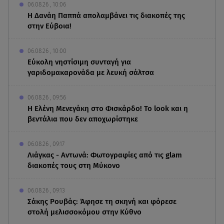
06.08.26 , 10:06
Η Δανάη Παππά απολαμβάνει τις διακοπές της
στην Εύβοια!
06.08.26 , 10:00
Eύκολη νηστίσιμη συνταγή για
γαριδομακαρονάδα με λευκή σάλτσα
06.08.26 , 09:56
Η Ελένη Μενεγάκη στο Φισκάρδο! Το look και η
βεντάλια που δεν αποχωρίστηκε
06.08.26 , 09:17
Λιάγκας - Αντωνά: Φωτογραφίες από τις glam
διακοπές τους στη Μύκονο
06.08.26 , 09:13
Σάκης Ρουβάς: Άφησε τη σκηνή και φόρεσε
στολή μελισσοκόμου στην Κύθνο