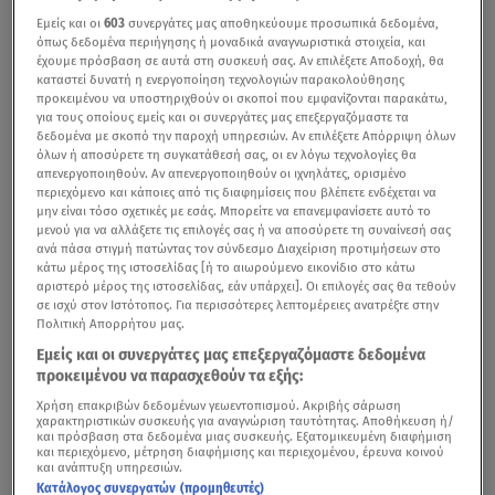
Εμείς και οι
603
συνεργάτες μας αποθηκεύουμε προσωπικά δεδομένα,
όπως δεδομένα περιήγησης ή μοναδικά αναγνωριστικά στοιχεία, και
έχουμε πρόσβαση σε αυτά στη συσκευή σας. Αν επιλέξετε Αποδοχή, θα
καταστεί δυνατή η ενεργοποίηση τεχνολογιών παρακολούθησης
προκειμένου να υποστηριχθούν οι σκοποί που εμφανίζονται παρακάτω,
για τους οποίους εμείς και οι συνεργάτες μας επεξεργαζόμαστε τα
δεδομένα με σκοπό την παροχή υπηρεσιών. Αν επιλέξετε Απόρριψη όλων
όλων ή αποσύρετε τη συγκατάθεσή σας, οι εν λόγω τεχνολογίες θα
απενεργοποιηθούν. Αν απενεργοποιηθούν οι ιχνηλάτες, ορισμένο
περιεχόμενο και κάποιες από τις διαφημίσεις που βλέπετε ενδέχεται να
μην είναι τόσο σχετικές με εσάς. Μπορείτε να επανεμφανίσετε αυτό το
μενού για να αλλάξετε τις επιλογές σας ή να αποσύρετε τη συναίνεσή σας
ανά πάσα στιγμή πατώντας τον σύνδεσμο Διαχείριση προτιμήσεων στο
κάτω μέρος της ιστοσελίδας [ή το αιωρούμενο εικονίδιο στο κάτω
αριστερό μέρος της ιστοσελίδας, εάν υπάρχει]. Οι επιλογές σας θα τεθούν
σε ισχύ στον Ιστότοπος. Για περισσότερες λεπτομέρειες ανατρέξτε στην
Πολιτική Απορρήτου μας.
Εμείς και οι συνεργάτες μας επεξεργαζόμαστε δεδομένα
προκειμένου να παρασχεθούν τα εξής:
Χρήση επακριβών δεδομένων γεωεντοπισμού. Ακριβής σάρωση
χαρακτηριστικών συσκευής για αναγνώριση ταυτότητας. Αποθήκευση ή/
και πρόσβαση στα δεδομένα μιας συσκευής. Εξατομικευμένη διαφήμιση
και περιεχόμενο, μέτρηση διαφήμισης και περιεχομένου, έρευνα κοινού
και ανάπτυξη υπηρεσιών.
Κατάλογος συνεργατών (προμηθευτές)