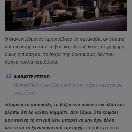
Ο διαγωνιζόμενος προσπάθησε να καταλάβει αν έλειπε
κάποιο κομμάτι από το βαζάκι, εξετάζοντάς το γρήγορα,
όμως η πίεση και το άγχος της δοκιμασίας δεν του
άφηνε πολλά περιθώρια.
MasterChef: Η viral δοκιμασία του τοίχου επέστρεψε
και φέτος!
«Παίρνω το μπουκάλι, το βάζω ένα πάνω στον άλλο και
βλέπω ότι δε λείπει κομμάτι. Δεν ξέρω. Στο κεφάλι
μου εκείνη τη στιγμή λέω μπορεί να μην έχω άλλα
λεπτά να το ξανακάνω από την αρχή»
παραδέχτηκε ο