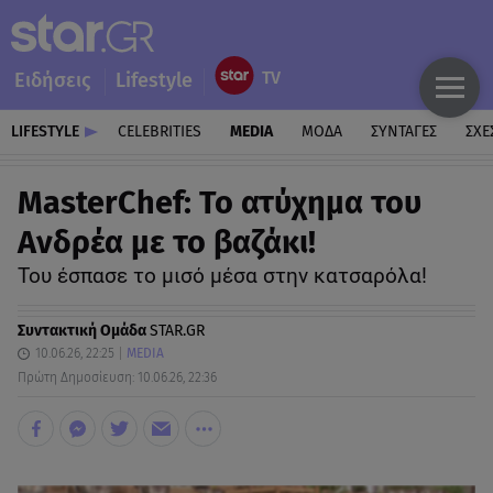
Ειδήσεις
Lifestyle
LIFESTYLE
CELEBRITIES
MEDIA
ΜΟΔΑ
ΣΥΝΤΑΓΕΣ
ΣΧΕ
MasterChef: Το ατύχημα του
Ανδρέα με το βαζάκι!
Του έσπασε το μισό μέσα στην κατσαρόλα!
Συντακτική Ομάδα
STAR.GR
10.06.26, 22:25
MEDIA
Πρώτη Δημοσίευση: 10.06.26, 22:36