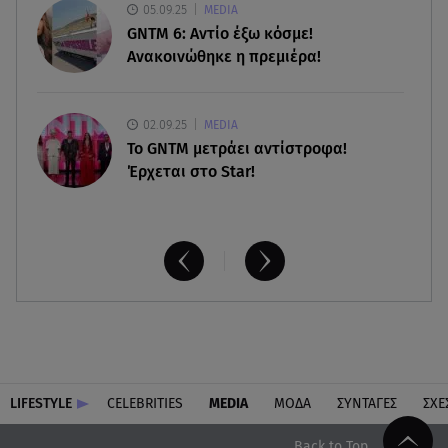
Πόσο καιρό παίρνει σε ένα δάσος να πρασινίσει
05.09.25
MEDIA
ξανά μετά από πυρκαγιά
GNTM 6: Αντίο έξω κόσμε!
Ανακοινώθηκε η πρεμιέρα!
02.09.25
MEDIA
Το GNTM μετράει αντίστροφα!
Έρχεται στο Star!
LIFESTYLE
CELEBRITIES
MEDIA
ΜΟΔΑ
ΣΥΝΤΑΓΕΣ
ΣΧΕ
Back to Top