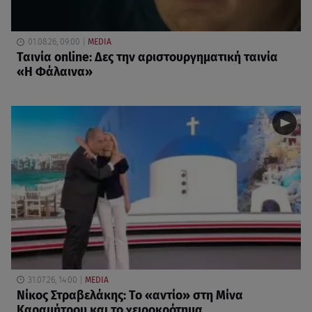
01.08.26, 09:00
MEDIA
Ταινία online: Δες την αριστουργηματική ταινία
«Η Φάλαινα»
31.07.26, 14:00
MEDIA
Νίκος Στραβελάκης: Το «αντίο» στη Μίνα
Καραμήτρου και το χειροκρότημα