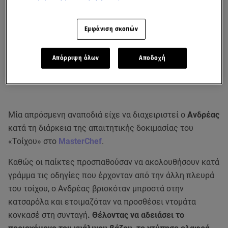
Εμφάνιση σκοπών
Απόρριψη όλων
Αποδοχή
Μία απρόσμενη αναποδιά είχε να διαχειριστεί ο
Ανδρέας
κατά τη διάρκεια της απαιτητικής δοκιμασίας του
«Τοίχου» στο
MasterChef
.
Καθώς οι παίκτες προσπαθούσαν να ακολουθήσουν κατά
γράμμα τις οδηγίες που έρχονταν από την άλλη πλευρά
του τοίχου, ο Ανδρέας βρισκόταν μπροστά στην
κατσαρόλα και ετοιμαζόταν να προσθέσει ντομάτα
κονκασέ στη συνταγή
. Θέλοντας να αδειάσει το