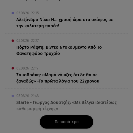
05.08.26 , 22:35
Αλεξάνδρα Νίκα: Η... χρυσή ώρα στο σκάφος με
την καλύτερη παρέα!
05.08.26 , 22:27
Πόρτο Ράφτη: Bίντεο Ντοκουμέντο Από Το
Θανατηφόρο Τροχαίο
05.08.26 , 22:19
Σαμοθράκη: «Μαμά νόμιζες ότι δε θα σε
ξαναδώ;» -Τα πρώτα λόγια του 22χρονου
05.08.26 , 21:48
Starte - Γιώργος Δουατζής: «Με θέλγει ιδιαιτέρως
κάθε μορφή τέχνης»
Περισσότερα
05.08.26 , 21:41
«Στην κόψη του ξυραφιού» οι συνομιλίες ΗΠΑ –