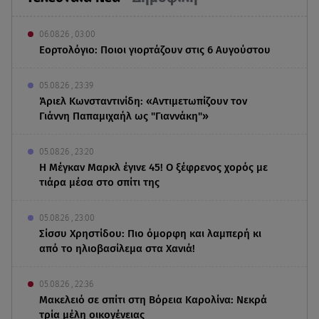
06.08.26 , 03:00
Εορτολόγιο: Ποιοι γιορτάζουν στις 6 Αυγούστου
05.08.26 , 23:39
Άριελ Κωνσταντινίδη: «Αντιμετωπίζουν τον
Γιάννη Παπαμιχαήλ ως "Γιαννάκη"»
05.08.26 , 23:20
Η Μέγκαν Μαρκλ έγινε 45! Ο ξέφρενος χορός με
τιάρα μέσα στο σπίτι της
05.08.26 , 23:00
Σίσσυ Χρηστίδου: Πιο όμορφη και λαμπερή κι
από το ηλιοβασίλεμα στα Χανιά!
05.08.26 , 22:36
Μακελειό σε σπίτι στη Βόρεια Καρολίνα: Νεκρά
τρία μέλη οικογένειας