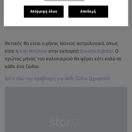
Απόρριψη όλων
Αποδοχή
Θετικός θα είναι ο μήνας Ιούνιος αστρολογικά, όπως
είπε η
Άση Μπήλιου
στην εκπομπή
Breakfast@star.
O
πρώτος μήνας του καλοκαιριού θα φέρει κάτι καλό σε
κάθε ένα ζώδιο.
Δείτε εδώ την πρόβλεψη για κάθε ζώδιο ξεχωριστά