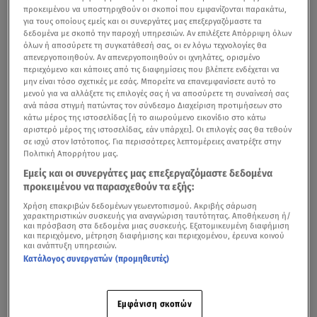
προκειμένου να υποστηριχθούν οι σκοποί που εμφανίζονται παρακάτω,
για τους οποίους εμείς και οι συνεργάτες μας επεξεργαζόμαστε τα
δεδομένα με σκοπό την παροχή υπηρεσιών. Αν επιλέξετε Απόρριψη όλων
όλων ή αποσύρετε τη συγκατάθεσή σας, οι εν λόγω τεχνολογίες θα
απενεργοποιηθούν. Αν απενεργοποιηθούν οι ιχνηλάτες, ορισμένο
περιεχόμενο και κάποιες από τις διαφημίσεις που βλέπετε ενδέχεται να
μην είναι τόσο σχετικές με εσάς. Μπορείτε να επανεμφανίσετε αυτό το
μενού για να αλλάξετε τις επιλογές σας ή να αποσύρετε τη συναίνεσή σας
ανά πάσα στιγμή πατώντας τον σύνδεσμο Διαχείριση προτιμήσεων στο
κάτω μέρος της ιστοσελίδας [ή το αιωρούμενο εικονίδιο στο κάτω
αριστερό μέρος της ιστοσελίδας, εάν υπάρχει]. Οι επιλογές σας θα τεθούν
σε ισχύ στον Ιστότοπος. Για περισσότερες λεπτομέρειες ανατρέξτε στην
Πολιτική Απορρήτου μας.
Εμείς και οι συνεργάτες μας επεξεργαζόμαστε δεδομένα
προκειμένου να παρασχεθούν τα εξής:
Χρήση επακριβών δεδομένων γεωεντοπισμού. Ακριβής σάρωση
χαρακτηριστικών συσκευής για αναγνώριση ταυτότητας. Αποθήκευση ή/
και πρόσβαση στα δεδομένα μιας συσκευής. Εξατομικευμένη διαφήμιση
και περιεχόμενο, μέτρηση διαφήμισης και περιεχομένου, έρευνα κοινού
και ανάπτυξη υπηρεσιών.
Κατάλογος συνεργατών (προμηθευτές)
Εμφάνιση σκοπών