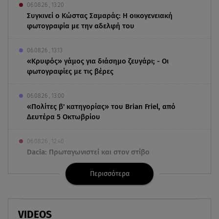
06.08.26 , 13:20
Συγκινεί ο Κώστας Σαμαράς: Η οικογενειακή
φωτογραφία με την αδελφή του
06.08.26 , 13:13
«Κρυφός» γάμος για διάσημο ζευγάρι; - Οι
φωτογραφίες με τις βέρες
06.08.26 , 13:00
«Πολίτες β' κατηγορίας» του Brian Friel, από
Δευτέρα 5 Οκτωβρίου
06.08.26 , 12:40
Dacia: Πρωταγωνιστεί και στον στίβο
Περισσότερα
06.08.26 , 12:33
Παρουσιάστηκε η εφαρμογή myAGRO: Πότε
ξεκινούν οι πληρωμές στους αγρότες
VIDEOS