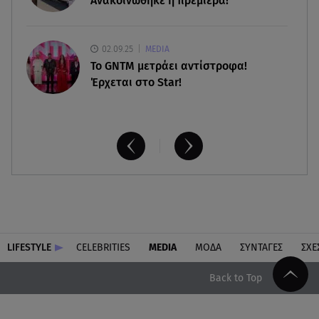
Ανακοινώθηκε η πρεμιέρα!
02.09.25
MEDIA
Το GNTM μετράει αντίστροφα!
Έρχεται στο Star!
LIFESTYLE
CELEBRITIES
MEDIA
ΜΟΔΑ
ΣΥΝΤΑΓΕΣ
ΣΧΕ
Back to Top