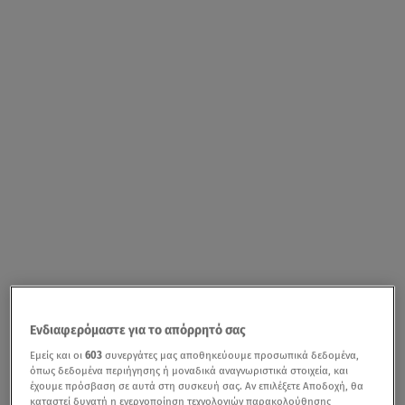
Ενδιαφερόμαστε για το απόρρητό σας
Εμείς και οι
603
συνεργάτες μας αποθηκεύουμε προσωπικά δεδομένα,
όπως δεδομένα περιήγησης ή μοναδικά αναγνωριστικά στοιχεία, και
έχουμε πρόσβαση σε αυτά στη συσκευή σας. Αν επιλέξετε Αποδοχή, θα
καταστεί δυνατή η ενεργοποίηση τεχνολογιών παρακολούθησης