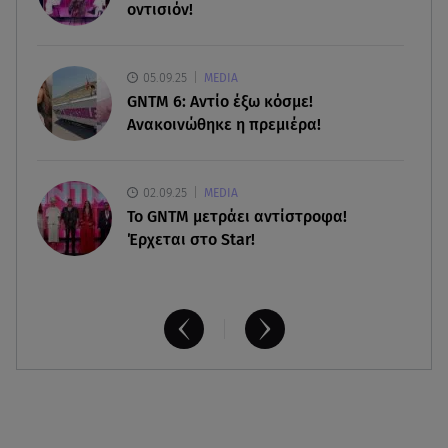
οντισιόν!
07.08.26 , 18:34
Έξοδος Αυγούστου: Στο 100% η πληρότητα για
Κυκλάδες
05.09.25
MEDIA
GNTM 6: Αντίο έξω κόσμε!
Ανακοινώθηκε η πρεμιέρα!
02.09.25
MEDIA
Το GNTM μετράει αντίστροφα!
Έρχεται στο Star!