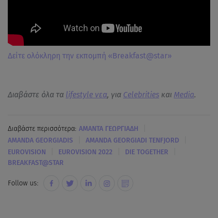
Δείτε ολόκληρη την εκπομπή «Breakfast@star»
Διαβάστε όλα τα
lifestyle νεα
, για
Celebrities
και
Media
.
|
Διαβάστε περισσότερα:
ΑΜΑΝΤΑ ΓΕΩΡΓΙΑΔΗ
|
|
AMANDA GEORGIADIS
AMANDA GEORGIADI TENFJORD
|
|
|
EUROVISION
EUROVISION 2022
DIE TOGETHER
BREAKFAST@STAR
Follow us: