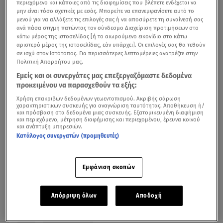
περιεχόμενο και κάποιες από τις διαφημίσεις που βλέπετε ενδέχεται να
μην είναι τόσο σχετικές με εσάς. Μπορείτε να επανεμφανίσετε αυτό το
μενού για να αλλάξετε τις επιλογές σας ή να αποσύρετε τη συναίνεσή σας
ανά πάσα στιγμή πατώντας τον σύνδεσμο Διαχείριση προτιμήσεων στο
κάτω μέρος της ιστοσελίδας [ή το αιωρούμενο εικονίδιο στο κάτω
αριστερό μέρος της ιστοσελίδας, εάν υπάρχει]. Οι επιλογές σας θα τεθούν
σε ισχύ στον Ιστότοπος. Για περισσότερες λεπτομέρειες ανατρέξτε στην
Πολιτική Απορρήτου μας.
Εμείς και οι συνεργάτες μας επεξεργαζόμαστε δεδομένα
προκειμένου να παρασχεθούν τα εξής:
Ο χρόνος μετρά αντίστροφα για τη διεξαγωγή του 66ου
Χρήση επακριβών δεδομένων γεωεντοπισμού. Ακριβής σάρωση
διαγωνισμού της
Eurovision 2022
που θα
χαρακτηριστικών συσκευής για αναγνώριση ταυτότητας. Αποθήκευση ή/
και πρόσβαση στα δεδομένα μιας συσκευής. Εξατομικευμένη διαφήμιση
πραγματοποιηθεί στο Τορίνο της Ιταλίας. Όπως είναι
και περιεχόμενο, μέτρηση διαφήμισης και περιεχομένου, έρευνα κοινού
και ανάπτυξη υπηρεσιών.
γνωστό την Ελλάδα θα εκπροσωπήσει
η Αμάντα
Κατάλογος συνεργατών (προμηθευτές)
Γεωργιάδη με το τραγούδι «Die together».
Εμφάνιση σκοπών
Eurovision 2022: Η σειρά εμφάνισης Ελλάδας - Κύπρου
στους ημιτελικούς
Απόρριψη όλων
Αποδοχή