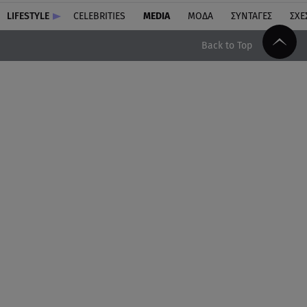
LIFESTYLE
CELEBRITIES
MEDIA
ΜΟΔΑ
ΣΥΝΤΑΓΕΣ
ΣΧΕ
Back to Top