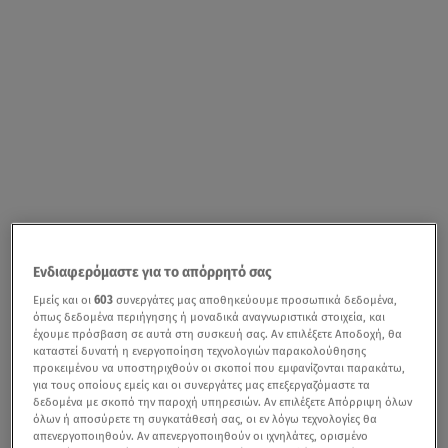
Ενδιαφερόμαστε για το απόρρητό σας
Εμείς και οι
603
συνεργάτες μας αποθηκεύουμε προσωπικά δεδομένα,
όπως δεδομένα περιήγησης ή μοναδικά αναγνωριστικά στοιχεία, και
έχουμε πρόσβαση σε αυτά στη συσκευή σας. Αν επιλέξετε Αποδοχή, θα
καταστεί δυνατή η ενεργοποίηση τεχνολογιών παρακολούθησης
προκειμένου να υποστηριχθούν οι σκοποί που εμφανίζονται παρακάτω,
για τους οποίους εμείς και οι συνεργάτες μας επεξεργαζόμαστε τα
δεδομένα με σκοπό την παροχή υπηρεσιών. Αν επιλέξετε Απόρριψη όλων
όλων ή αποσύρετε τη συγκατάθεσή σας, οι εν λόγω τεχνολογίες θα
απενεργοποιηθούν. Αν απενεργοποιηθούν οι ιχνηλάτες, ορισμένο