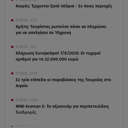
Καιρός: Έρχονται ξανά 40άρια - Σε ποιες περιοχές
07.08.26 , 21:32
Κρήτη: Τουρίστας ρωτούσε πόσο να πληρώσει
για να ασελγήσει σε 10χρονη
07.08.26 , 21:17
Κλήρωση Eurojackpot 7/8/2026: Οι τυχεροί
αριθμοί για τα 32.000.000 ευρώ
07.08.26 , 21:03
Σε τρία επίπεδα οι παραβιάσεις της Τουρκίας στο
Αιγαίο
07.08.26 , 21:00
MINI Aceman E: Τα αξεσουάρ για περιπετειώδεις
διαδρομές
07.08.26 , 20:47