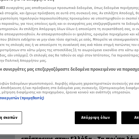
603
συνεργάτες μας αποθηκεύουμε προσωπικά δεδομένα, όπως δεδομένα περιήγησης
κά στοιχεία, και έχουμε πρόσβαση σε αυτά στη συσκευή σας. Αν επιλέξετε Αποδοχή, θ
νεργοποίηση τεχνολογιών παρακολούθησης προκειμένου να υποστηριχθούν οι σκοποί
ι παρακάτω, για τους οποίους εμείς και οι συνεργάτες μας επεξεργαζόμαστε τα δεδομέ
υπηρεσιών. Αν επιλέξετε Απόρριψη όλων όλων ή αποσύρετε τη συγκατάθεσή σας, οι ε
10.06.22, 21:00
 θα απενεργοποιηθούν. Αν απενεργοποιηθούν οι ιχνηλάτες, ορισμένο περιεχόμενο και κά
Αμάντα Γεωργιάδη: Πήρε το πτυχίο της 
 που βλέπετε ενδέχεται να μην είναι τόσο σχετικές με εσάς. Μπορείτε να επανεμφανίσετ
ιατρική
ξετε τις επιλογές σας ή να αποσύρετε τη συναίνεσή σας ανά πάσα στιγμή πατώντας τον
προτιμήσεων στο κάτω μέρος της ιστοσελίδας [ή το αιωρούμενο εικονίδιο στο κάτω α
Μετά τη Eurovision
δας, εάν υπάρχει]. Οι επιλογές σας θα τεθούν σε ισχύ στον Ιστότοπος. Για περισσότερε
την Πολιτική Απορρήτου μας.
 οι συνεργάτες μας επεξεργαζόμαστε δεδομένα προκειμένου να παρασχ
ριβών δεδομένων γεωεντοπισμού. Ακριβής σάρωση χαρακτηριστικών συσκευής για αν
 Αποθήκευση ή/και πρόσβαση στα δεδομένα μιας συσκευής. Εξατομικευμένη διαφήμι
, μέτρηση διαφήμισης και περιεχομένου, έρευνα κοινού και ανάπτυξη υπηρεσιών.
συνεργατών (προμηθευτές)
η σκοπών
Απόρριψη όλων
Απ
16.05.22, 09:34
Eurovision 2022: Η Αμάντα Γεωργιάδη