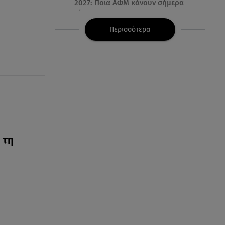
2027: Ποια ΑΦΜ κάνουν σήμερα
αίτηση
Περισσότερα
06.08.26 , 17:53
Αμαλία Κωστοπούλου: Συνεχίζει
τις διακοπές της στο
κοσμοπολίτικο Κάπρι
06.08.26 , 17:53
Mercedes-Benz GLB: Τώρα με
όφελος 2.000 ευρώ
 τη
06.08.26 , 17:51
Κυψέλη: Γιατί ο 26χρονος
επικαλέστηκε το δικαίωμα της
σιωπής
06.08.26 , 17:43
Συμφωνία Ιράν – Ομάν για τα
Στενά του Ορμούζ