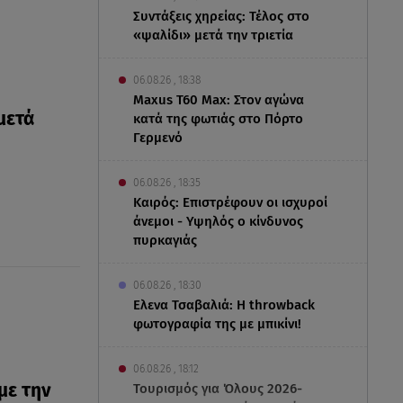
Συντάξεις χηρείας: Τέλος στο
«ψαλίδι» μετά την τριετία
06.08.26 , 18:38
Maxus T60 Max: Στον αγώνα
μετά
κατά της φωτιάς στο Πόρτο
Γερμενό
06.08.26 , 18:35
Καιρός: Επιστρέφουν οι ισχυροί
άνεμοι - Υψηλός ο κίνδυνος
πυρκαγιάς
06.08.26 , 18:30
Ελενα Τσαβαλιά: Η throwback
φωτογραφία της με μπικίνι!
06.08.26 , 18:12
με την
Τουρισμός για Όλους 2026-