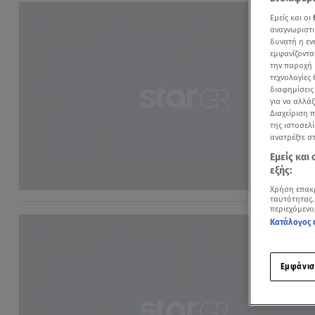
Εμείς και οι
αναγνωριστι
δυνατή η ε
εμφανίζοντα
την παροχή 
τεχνολογίες
διαφημίσεις
για να αλλά
Διαχείριση 
της ιστοσελί
ανατρέξτε σ
Εμείς και
εξής:
Χρήση επακ
ταυτότητας.
περιεχόμενο
Κατάλογος 
Εμφάνισ