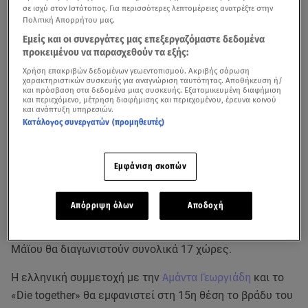
σε ισχύ στον Ιστότοπος. Για περισσότερες λεπτομέρειες ανατρέξτε στην
Πολιτική Απορρήτου μας.
Εμείς και οι συνεργάτες μας επεξεργαζόμαστε δεδομένα
προκειμένου να παρασχεθούν τα εξής:
Χρήση επακριβών δεδομένων γεωεντοπισμού. Ακριβής σάρωση
χαρακτηριστικών συσκευής για αναγνώριση ταυτότητας. Αποθήκευση ή/
και πρόσβαση στα δεδομένα μιας συσκευής. Εξατομικευμένη διαφήμιση
και περιεχόμενο, μέτρηση διαφήμισης και περιεχομένου, έρευνα κοινού
Δείτε βίντεο για τη φετινή ελληνική συμμετοχή στη Eurovision από το
και ανάπτυξη υπηρεσιών.
Breakfast@Star
Κατάλογος συνεργατών (προμηθευτές)
Ανακοινώθηκε η σειρά εμφάνισης των χωρών για τον
πρώτο και δεύτερο ημιτελικό του διαγωνισμού
Εμφάνιση σκοπών
τραγουδιού της
Eurovision 2022
που θα διεξαχθεί στο
Τορίνο της Ιταλίας.
Απόρριψη όλων
Αποδοχή
Στον πρώτο ημιτελικό, ο οποίος θα διεξαχθεί στις 10
Μάϊου θα διαγωνιστούν συνολικά 17 χώρες.
Η ελληνική συμμετοχή με την
Αμάντα Γεωργιάδη
και το
«Die together» θα εμφανιστεί στη 15η θέση το βράδυ του