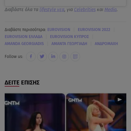
Διαβάστε όλα τα
lifestyle νεα
, για
Celebrities
και
Media
.
|
|
Διαβάστε περισσότερα:
EUROVISION
EUROVISION 2022
|
|
EUROVISION ΕΛΛΑΔΑ
EUROVISION ΚΥΠΡΟΣ
|
|
AMANDA GEORGIADIS
ΑΜΑΝΤΑ ΓΕΩΡΓΙΑΔΗ
ΑΝΔΡΟΜΑΧΗ
Follow us:
ΔΕΙΤΕ ΕΠΙΣΗΣ