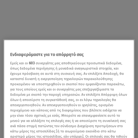
Ενδιαφερόμαστε για το απόρρητό σας
Εμείς και οι
603
συνεργάτες μας αποθηκεύουμε προσωπικά δεδομένα,
όπως δεδομένα περιήγησης ή μοναδικά αναγνωριστικά στοιχεία, και
έχουμε πρόσβαση σε αυτά στη συσκευή σας. Αν επιλέξετε Αποδοχή, θα
καταστεί δυνατή η ενεργοποίηση τεχνολογιών παρακολούθησης
προκειμένου να υποστηριχθούν οι σκοποί που εμφανίζονται παρακάτω,
για τους οποίους εμείς και οι συνεργάτες μας επεξεργαζόμαστε τα
δεδομένα με σκοπό την παροχή υπηρεσιών. Αν επιλέξετε Απόρριψη όλων
όλων ή αποσύρετε τη συγκατάθεσή σας, οι εν λόγω τεχνολογίες θα
απενεργοποιηθούν. Αν απενεργοποιηθούν οι ιχνηλάτες, ορισμένο
περιεχόμενο και κάποιες από τις διαφημίσεις που βλέπετε ενδέχεται να
μην είναι τόσο σχετικές με εσάς. Μπορείτε να επανεμφανίσετε αυτό το
μενού για να αλλάξετε τις επιλογές σας ή να αποσύρετε τη συναίνεσή σας
ανά πάσα στιγμή πατώντας τον σύνδεσμο Διαχείριση προτιμήσεων στο
κάτω μέρος της ιστοσελίδας [ή το αιωρούμενο εικονίδιο στο κάτω
αριστερό μέρος της ιστοσελίδας, εάν υπάρχει]. Οι επιλογές σας θα τεθούν