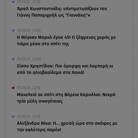
05.08.26 , 23:39
Άριελ Κωνσταντινίδη: «Αντιμετωπίζουν τον
Γιάννη Παπαμιχαήλ ως "Γιαννάκη"»
05.08.26 , 23:20
Η Μέγκαν Μαρκλ έγινε 45! Ο ξέφρενος χορός με
τιάρα μέσα στο σπίτι της
05.08.26 , 23:00
Σίσσυ Χρηστίδου: Πιο όμορφη και λαμπερή κι
από το ηλιοβασίλεμα στα Χανιά!
05.08.26 , 22:36
Μακελειό σε σπίτι στη Βόρεια Καρολίνα: Νεκρά
τρία μέλη οικογένειας
05.08.26 , 22:35
Αλεξάνδρα Νίκα: Η... χρυσή ώρα στο σκάφος με
την καλύτερη παρέα!