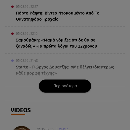
05.08.26 , 22:27
Πόρτο Ράφτη: Bίντεο Ντοκουμέντο Από Το
Θανατηφόρο Τροχαίο
05.08.26 , 22:19
Σαμοθράκη: «Μαμά νόμιζες ότι δε θα σε
ξαναδώ;» -Τα πρώτα λόγια του 22χρονου
05.08.26 , 21:48
Starte - Γιώργος Δουατζής: «Με θέλγει ιδιαιτέρως
κάθε μορφή τέχνης»
Περισσότερα
05.08.26 , 21:41
«Στην κόψη του ξυραφιού» οι συνομιλίες ΗΠΑ –
Ιράν
VIDEOS
05.08.26 , 21:22
Ευρυδίκη Βαλαβάνη για Γρηγόρη Μόργκαν:
«Oνειρευόμουν έναν άντρα σαν εσένα»
15.07.26
MEDIA