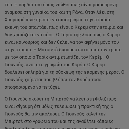
του. Η καρδιά του όμως νιώθει πως είναι μοιρασμένη
ανάμεσα στη γυναίκα του και τη Ράνα. Όταν λέει στη
Χουμεϊρά πως πρέπει να επιστρέψει στην εταιρία
εκείνη του απαντάει πως είναι ο Κερέμ στην εταιρία και
δεν χρειάζεται να πάει. Ο Ταρίκ της λέει πως ο Κερέμ
είναι καινούριος και δεν θέλει να τον αφήνει μόνο του
στην εταιρία. Η Ματσιντέ δυσαρεστείται από τον τρόπο
με τον οποίο ο Ταρίκ αντιμετωπίζει τον Κερέμ. Ο
Γιουνούς είναι στο γραφείο του Κερέμ. Ο Κερέμ
δουλεύει σκληρά για τη σύσκεψη της επόμενης μέρας. Ο
Γιουνούς χαίρεται που βλέπει τον Κερέμ τόσο
αποφασισμένο να πετύχει.
Ο Γιουνούς ακούει τη Μπιρτσέ να λέει στη Φιλίζ πως
είναι σίγουρη ότι μόλις τελειώσει η πρακτική της ο
Γιουνούς θα την απολύσει. Ο Γιουνούς καλεί την
Μπιρτσέ στο γραφείο του και της αναθέτει κάποιες
δουλειές λέγοντας της πως αν τα καταφέρει χωρίς να