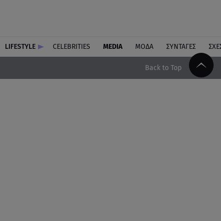
LIFESTYLE
CELEBRITIES
MEDIA
ΜΟΔΑ
ΣΥΝΤΑΓΕΣ
ΣΧΕ
Back to Top