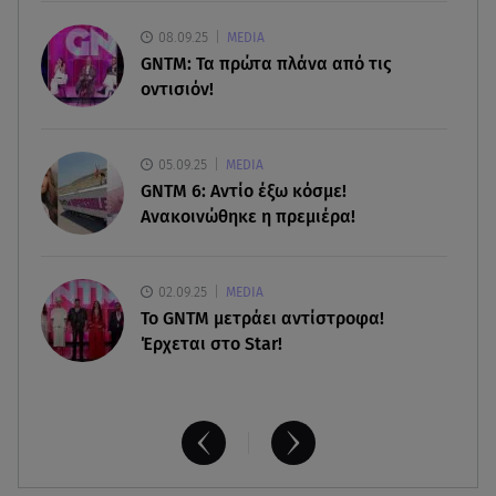
07.08.26 , 22:40
Χανιά: Φίδι δάγκωσε 13χρονο σε παραλία
08.09.25
MEDIA
GNTM: Τα πρώτα πλάνα από τις
οντισιόν!
07.08.26 , 22:05
Φωτιές: Στάχτη Το Πράσινο Στολίδι Της Δυτικής
Αττικής
05.09.25
MEDIA
GNTM 6: Αντίο έξω κόσμε!
Ανακοινώθηκε η πρεμιέρα!
02.09.25
MEDIA
Το GNTM μετράει αντίστροφα!
Έρχεται στο Star!