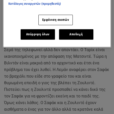
Κατάλογος συνεργατών (προμηθευτές)
Εμφάνιση σκοπών
Απόρριψη όλων
Αποδοχή
Η Βιλντάν είναι στο αυτοκίνητο με τον Μουσταφά. Η
Σεμά της τηλεφωνεί αλλά δεν απαντάει. Ο Ταρίκ είναι
ικανοποιημένος με την απόφαση της Ματσιντέ. Τώρα η
Βιλντάν είναι μακριά από το αρχοντικό και έτσι ένα
πρόβλημα του έχει λυθεί. Η Λεμάν αναφέρει στον Σαφάκ
το βραχιόλι που είδε στο γραφείο του και είναι
θυμωμένη επειδή ο γιος της βλέπει τη Ζουλιντέ.
Πιστεύει πως η Ζουλιντέ προσπαθεί να κάνει δικό της
τον Σαφάκ για να φροντίζει εκείνη και το παιδί της.
Όμως κάνει λάθος. Ο Σαφάκ και η Ζουλιντέ έχουν
αισθήματα ο ένας για τον άλλο αλλά τα κρατάνε καλά