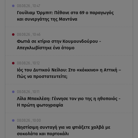
08.08.26 , 10:47
Γουίλιαμ Όρμπιτ: Πέθανε στα 69 ο παραγωγός
και συνεργάτης της Μαντόνα
08.08.26 , 10:46
Φωτιά σε κτίριο στην Κουμουνδούρου -
Απεγκλωβίστηκε ένα άτομο
08.08.26 , 10:12
Ιός του Δυτικού Νείλου: Στο «κόκκινο» η Αττική –
Πώς να προστατευτείτε;
08.08.26 , 10:11
Λίλα Μπακλέση: Γέννησε τον γιο της η ηθοποιός -
Η πρώτη φωτογραφία
08.08.26 , 10:00
Νηστίσιμη συνταγή για να φτιάξετε χαλβά με
σοκολάτα και πορτοκάλι