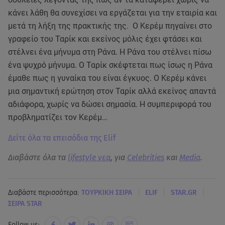
κάνει λάθη θα συνεχίσει να εργάζεται για την εταιρία και
μετά τη λήξη της πρακτικής της. Ο Κερέμ πηγαίνει στο
γραφείο του Ταρίκ και εκείνος μόλις έχει φτάσει και
στέλνει ένα μήνυμα στη Ράνα. Η Ράνα του στέλνει πίσω
ένα ψυχρό μήνυμα. Ο Ταρίκ σκέφτεται πως ίσως η Ράνα
έμαθε πως η γυναίκα του είναι έγκυος. Ο Κερέμ κάνει
μια σημαντική ερώτηση στον Ταρίκ αλλά εκείνος απαντά
αδιάφορα, χωρίς να δώσει σημασία. Η συμπεριφορά του
προβληματίζει τον Κερέμ…
Δείτε όλα τα επεισόδια της Elif
Διαβάστε όλα τα
lifestyle νεα
, για
Celebrities
και
Media
.
|
|
|
Διαβάστε περισσότερα:
ΤΟΥΡΚΙΚΗ ΣΕΙΡΑ
ELIF
STAR.GR
ΣΕΙΡΑ STAR
Follow us: