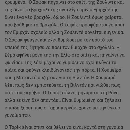
κρυμμένα. Ο Σαφάκ πηγαίνει στο σπίτι της Ζουλιντέ και
της δίνει το βραχιόλι της ενώ λίγο πριν ο Εμιρχάν της
δίνει ένα νέο βραχιόλι δώρο. Η Ζουλιντέ όμως χαίρεται
που βρέθηκε το βραχιόλι. Ο Σαφάκ προσφέρεται να πάει
τον Εμιρχάν σχολείο αλλά η Ζουλιντέ αρνείται ευγενικά.
Ο Σαφάκ φεύγει και έχει θυμώσει με τον εαυτό του
επειδή της ζήτησε να πάει τον Εμιρχάν στο σχολείο. Η
Σέμα αφήνει μόνη της την Ελίφ στο σπίτι και πηγαίνει να
ψωνίσει. Της λέει μέχρι να γυρίσει να έχει πλύνει τα
πιάτα και φεύγει κλειδώνοντας την πόρτα. Η Χουμεϊρά
και η Ματσιντέ συζητούν για τη Βιλντάν. Η Χουμεϊρά
λέει πως δεν εμπιστεύεται τη Βιλντάν και νιώθει πως
κάτι τους κρύβει. Ο Ταρίκ στέλνει μηνύματα στη Ράνα
αλλά εκείνη δεν απαντάει. Είναι θυμωμένη και ζηλεύει
επειδή ξέρει πως ο Ταρίκ περνάει χρόνο με την έγκυο
γυναίκα του.
Ο Ταρίκ είναι σπίτι και θέλει να είναι κοντά στη γυναίκα