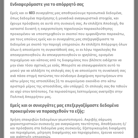
Ενδιαφερόμαστε για το απόρρητό σας
Εμείς και οι
603
συνεργάτες μας αποθηκεύουμε προσωπικά δεδομένα,
όπως δεδομένα περιήγησης ή μοναδικά αναγνωριστικά στοιχεία, και
έχουμε πρόσβαση σε αυτά στη συσκευή σας. Αν επιλέξετε Αποδοχή, θα
καταστεί δυνατή η ενεργοποίηση τεχνολογιών παρακολούθησης
προκειμένου να υποστηριχθούν οι σκοποί που εμφανίζονται παρακάτω,
για τους οποίους εμείς και οι συνεργάτες μας επεξεργαζόμαστε τα
δεδομένα με σκοπό την παροχή υπηρεσιών. Αν επιλέξετε Απόρριψη όλων
όλων ή αποσύρετε τη συγκατάθεσή σας, οι εν λόγω τεχνολογίες θα
απενεργοποιηθούν. Αν απενεργοποιηθούν οι ιχνηλάτες, ορισμένο
περιεχόμενο και κάποιες από τις διαφημίσεις που βλέπετε ενδέχεται να
μην είναι τόσο σχετικές με εσάς. Μπορείτε να επανεμφανίσετε αυτό το
μενού για να αλλάξετε τις επιλογές σας ή να αποσύρετε τη συναίνεσή σας
ανά πάσα στιγμή πατώντας τον σύνδεσμο Διαχείριση προτιμήσεων στο
κάτω μέρος της ιστοσελίδας [ή το αιωρούμενο εικονίδιο στο κάτω
αριστερό μέρος της ιστοσελίδας, εάν υπάρχει]. Οι επιλογές σας θα τεθούν
σε ισχύ στον Ιστότοπος. Για περισσότερες λεπτομέρειες ανατρέξτε στην
Πολιτική Απορρήτου μας.
Εμείς και οι συνεργάτες μας επεξεργαζόμαστε δεδομένα
προκειμένου να παρασχεθούν τα εξής:
Χρήση επακριβών δεδομένων γεωεντοπισμού. Ακριβής σάρωση
χαρακτηριστικών συσκευής για αναγνώριση ταυτότητας. Αποθήκευση ή/
και πρόσβαση στα δεδομένα μιας συσκευής. Εξατομικευμένη διαφήμιση
και περιεχόμενο, μέτρηση διαφήμισης και περιεχομένου, έρευνα κοινού
και ανάπτυξη υπηρεσιών.