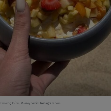
 Ιωάννας Τούνη: Φωτογραφία: Instagram.com