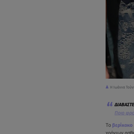
Η Ιωάννα Τού
Ποιο φρού
Το
βερίκοκο
χρόνιων ασθε