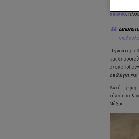
της διακοπές
πρωινό
, πλο
Φράουλες
Η γνωστή inf
και δημοσιεύ
στους follow
επιλέγει για
Αυτή τη φορά
τέλειο καλοκ
Νάξου: