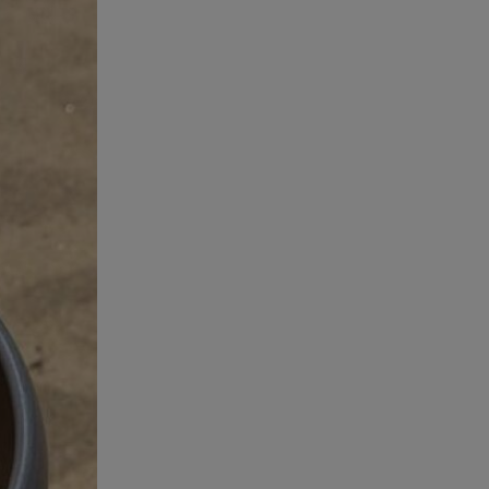
εξαψήφιο ποσό στην ερωμένη
του Ινφαντίνο
08.08.26 , 11:03
Νέες ταυτότητες: Πού πρέπει να
αλλάξετε τα στοιχεία σας
08.08.26 , 10:47
Γουίλιαμ Όρμπιτ: Πέθανε στα 69
ο παραγωγός και συνεργάτης
της Μαντόνα
08.08.26 , 10:46
Φωτιά σε κτίριο στην
Κουμουνδούρου -
Απεγκλωβίστηκε ένα άτομο
08.08.26 , 10:12
Ιός του Δυτικού Νείλου: Στο
«κόκκινο» η Αττική – Πώς να