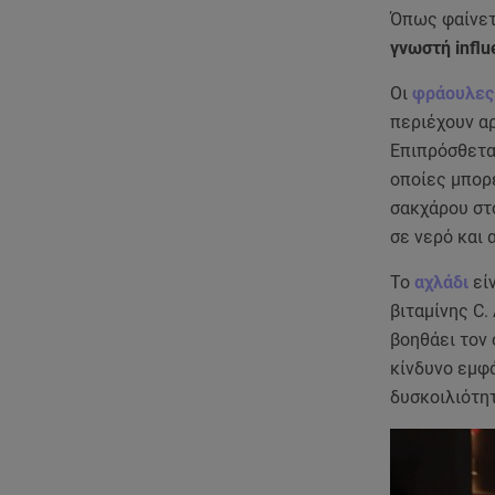
Όπως φαίνετ
γνωστή infl
Οι
φράουλες
περιέχουν αρ
Επιπρόσθετα,
οποίες μπορε
σακχάρου στ
σε νερό και 
Το
αχλάδι
είν
βιταμίνης C.
βοηθάει τον 
κίνδυνο εμφ
δυσκοιλιότητ