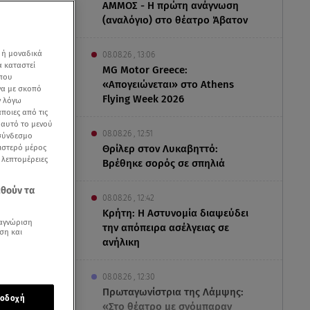
ΑΜΜΟΣ - Η πρώτη ανάγνωση
(αναλόγιο) στο θέατρο Άβατον
 ή μοναδικά
08.08.26 , 13:06
α καταστεί
MG Motor Greece:
 που
«Απογειώνεται» στο Athens
να με σκοπό
Flying Week 2026
ν λόγω
ποιες από τις
ε αυτό το μενού
08.08.26 , 12:51
 σύνδεσμο
ριστερό μέρος
Θρίλερ στον Λυκαβηττό:
ς λεπτομέρειες
Βρέθηκε σορός σε σπηλιά
om
εθούν τα
08.08.26 , 12:42
Κρήτη: Η Αστυνομία διαψεύδει
αγνώριση
την απόπειρα ασέλγειας σε
ση και
ανήλικη
08.08.26 , 12:30
Πρωταγωνίστρια της Λάμψης:
οδοχή
οκαιρινές
«Στο θέατρο με σνόμπαραν