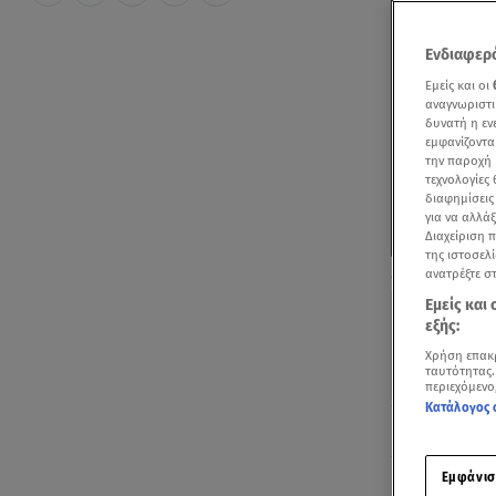
Ενδιαφερό
Εμείς και οι
αναγνωριστι
δυνατή η ε
εμφανίζοντα
την παροχή 
τεχνολογίες
διαφημίσεις
για να αλλά
Διαχείριση 
της ιστοσελί
Ιωάννα Τούνη:
ανατρέξτε σ
Εμείς και
εξής:
Χρήση επακ
ταυτότητας.
περιεχόμενο
Κατάλογος 
Ακούστ
Εμφάνισ
Η
Ιωάννα Το