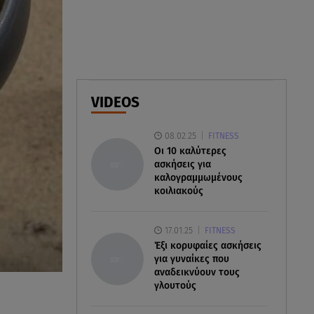
προστατευτείτε;
08.08.26 , 10:11
Λίλα Μπακλέση: Γέννησε τον γιο
της η ηθοποιός - Η πρώτη
φωτογραφία
VIDEOS
08.08.26 , 10:00
08.02.25
FITNESS
Νηστίσιμη συνταγή για να
Oι 10 καλύτερες
φτιάξετε χαλβά με σοκολάτα και
ασκήσεις για
πορτοκάλι
καλογραμμωμένους
κοιλιακούς
17.01.25
FITNESS
Έξι κορυφαίες ασκήσεις
για γυναίκες που
αναδεικνύουν τους
γλουτούς