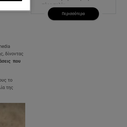
πάρα πολύ»
ιεινό
Περισσότερα
08.08.26 , 12:15
Κυψέλη: «Ο 26χρονος είχε
γυρίσει την πλάτη του στον
χριστιανισμό»
media
08.08.26 , 12:00
ς, δίνοντας
Μπορείς να τρως καθημερινά
τάσεις που
αβοκάντο, σκέψου την καρδιά
και το βάρος σου
ους το
08.08.26 , 11:29
ία της
Γιάννης Παπαμιχαήλ: Η
συγκινητική ανάρτηση για τον
Δημήτρη Παπαμιχαήλ
08.08.26 , 11:23
Νέο σκάνδαλο: Η UEFA κατέβαλε