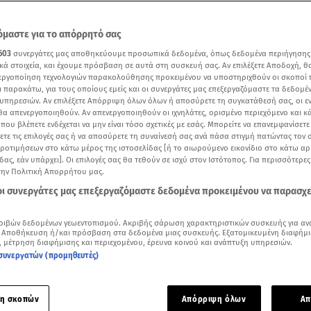
μαστε για το απόρρητό σας
603
συνεργάτες μας αποθηκεύουμε προσωπικά δεδομένα, όπως δεδομένα περιήγησης
κά στοιχεία, και έχουμε πρόσβαση σε αυτά στη συσκευή σας. Αν επιλέξετε Αποδοχή, θ
νεργοποίηση τεχνολογιών παρακολούθησης προκειμένου να υποστηριχθούν οι σκοποί
ι παρακάτω, για τους οποίους εμείς και οι συνεργάτες μας επεξεργαζόμαστε τα δεδομέ
υπηρεσιών. Αν επιλέξετε Απόρριψη όλων όλων ή αποσύρετε τη συγκατάθεσή σας, οι ε
 θα απενεργοποιηθούν. Αν απενεργοποιηθούν οι ιχνηλάτες, ορισμένο περιεχόμενο και κά
 που βλέπετε ενδέχεται να μην είναι τόσο σχετικές με εσάς. Μπορείτε να επανεμφανίσετ
ξετε τις επιλογές σας ή να αποσύρετε τη συναίνεσή σας ανά πάσα στιγμή πατώντας τον
προτιμήσεων στο κάτω μέρος της ιστοσελίδας [ή το αιωρούμενο εικονίδιο στο κάτω α
δας, εάν υπάρχει]. Οι επιλογές σας θα τεθούν σε ισχύ στον Ιστότοπος. Για περισσότερε
 Tα στιγμιότυπα που ανέβασε από τις διακοπές της στη Νάξο/ Βίντεο: instagram.c
την Πολιτική Απορρήτου μας.
 οι συνεργάτες μας επεξεργαζόμαστε δεδομένα προκειμένου να παρασχ
Δείτε περισσότερα άρθρα μας στα αποτελέσματα αναζήτησης
ριβών δεδομένων γεωεντοπισμού. Ακριβής σάρωση χαρακτηριστικών συσκευής για αν
Add star.gr on Google
 Αποθήκευση ή/και πρόσβαση στα δεδομένα μιας συσκευής. Εξατομικευμένη διαφήμι
, μέτρηση διαφήμισης και περιεχομένου, έρευνα κοινού και ανάπτυξη υπηρεσιών.
συνεργατών (προμηθευτές)
ε το άρθρο
2:33
λεπτά
η σκοπών
Απόρριψη όλων
Απ
ύνη
,
η οποία βρίσκεται αυτή την περίοδο στη
Νάξο
για τις καλ