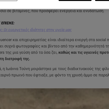
, μοιράστηκε με τους followers της
το πιο δυναμωτικό και υγ
ύσιο σε βιταμίνες, που προσφέρει ενέργεια και ενυδάτωση.
: Οι ευεργετικές ιδιότητες στην υγεία μας
luencer και επιχειρηματίας είναι ιδιαίτερα ενεργή στα social 
ει συχνά φωτογραφίες και βίντεο από την καθημερινότητά τη
ers της μια γεύση από τα όσα ζει,
καθώς και τις υγιεινές προ
 τη διατροφή της.
, η Ιωάννα Τούνη μοιράστηκε με τους διαδικτυακούς της φίλ
αιρνό πρωινό που έφτιαξε, με φόντο τη χρυσή άμμο σε παραλ