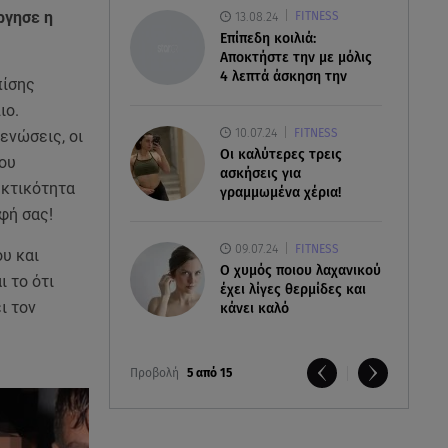
ργησε η
13.08.24
FITNESS
Επίπεδη κοιλιά:
Αποκτήστε την με μόλις
4 λεπτά άσκηση την
πίσης
ιο.
10.07.24
FITNESS
ενώσεις, οι
Οι καλύτερες τρεις
του
ασκήσεις για
εκτικότητα
γραμμωμένα χέρια!
οφή σας!
09.07.24
FITNESS
ου και
O χυμός ποιου λαχανικού
 το ότι
έχει λίγες θερμίδες και
ι τον
κάνει καλό
Προβολή
5 από 15