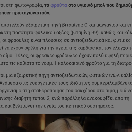
αι στη φωτογραφία
, τα
φρούτα
στο υγιεινό μπολ που δημιού
uencer πρωταγωνιστούν.
αποτελούν εξαιρετική πηγή βιταμίνης C και μαγγανίου και ε
κετή ποσότητα φυλλικού οξέος (βιταμίνη Β9), καθώς και κάλ
 οι φράουλες είναι πλούσιες σε αντιοξειδωτικά και φυτικές 
ί να έχουν οφέλη για την υγεία της καρδιάς και τον έλεγχο 
ο αίμα. Τέλος, οι φρέσκες φράουλες έχουν πολύ υψηλή περι
αυτό τις καθιστά το νουμ. 1 καλοκαιρινό φρούτο για τη διατρ
αι μια εξαιρετική πηγή αντιοξειδωτικών, φυτικών ινών, καλί
 Ανάμεσα στις ευεργετικές τους ιδιότητες συμπεριλαμβάνεται
οργανισμό στη σταθεροποίηση του σακχάρου στο αίμα, μειώνε
άνισης διαβήτη τύπου 2, ενώ παράλληλα ανακουφίζει από τη
α και βελτιώνει την υγεία του πεπτικού συστήματος.