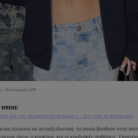
νη / Φωτογραφία: NDP
το έχει την περισσότερη βιταμίνη C - Δεν είναι το πορτοκάλι!
είναι πλούσιο σε αντιοξειδωτικά, τα οποία βοηθούν στην απ
νειών, όπως ο καρκίνος και οι καρδιακές παθήσεις. Επιπρόσ