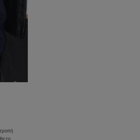
οτροπή
θετα,