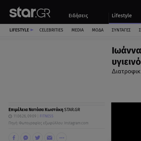
Αθλητικά
Quiz
Ειδήσεις
Lifestyle
Αυτοκίνητο
LIFESTYLE
CELEBRITIES
MEDIA
ΜΟΔΑ
ΣΥΝΤΑΓΕΣ
Σ
Ιωάννα
υγιειν
Διατροφικέ
Επιμέλεια
Νατάσα Κωστάκη
STAR.GR
11.06.26, 09:09
FITNESS
Πηγή: Φωτογραφίες εξωφύλλου: Instagram.com