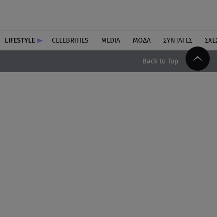
LIFESTYLE
CELEBRITIES
MEDIA
ΜΟΔΑ
ΣΥΝΤΑΓΕΣ
ΣΧΕ
Back to Top