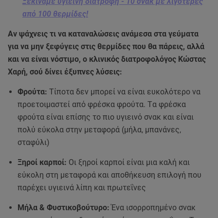
Ξεκινάμε υγιεινή διατροφή - 10 σνακ με λιγότερες
από 100 θερμίδες!
Αν ψάχνεις τι να καταναλώσεις ανάμεσα στα γεύματα
για να μην ξεφύγεις στις θερμίδες που θα πάρεις, αλλά
και να είναι νόστιμο, ο κλινικός διατροφολόγος Κώστας
Χαρή, σού δίνει έξυπνες λύσεις:
Φρούτα:
Τίποτα δεν μπορεί να είναι ευκολότερο να
προετοιμαστεί από φρέσκα φρούτα. Tα φρέσκα
φρούτα είναι επίσης το πιο υγιεινό σνακ και είναι
πολύ εύκολα στην μεταφορά (μήλα, μπανάνες,
σταφύλι)
Ξηροί καρποί:
Οι ξηροί καρποί είναι μια καλή και
εύκολη στη μεταφορά και αποθήκευση επιλογή που
παρέχει υγιεινά λίπη και πρωτεΐνες
Μήλα & Φυστικοβούτυρο:
Ένα ισορροπημένο σνακ