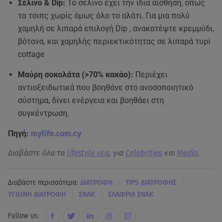
Σέλινο & Dip:
Το σέλινο έχει την ίδια αίσθηση, όπως
τα τσιπς χωρίς όμως όλο το αλάτι. Για μια πολύ
χαμηλή σε λιπαρά επιλογή Dip , ανακατέψτε κρεμμύδι,
βότανα, και χαμηλής περιεκτικότητας σε λιπαρά τυρί
cottage
Μαύρη σοκολάτα (>70% κακάο):
Περιέχει
αντιοξειδωτικά που βοηθάνε στο ανοσοποιητικό
σύστημα, δίνει ενέργεια και βοηθάει στη
συγκέντρωση.
Πηγή:
mylife.com.cy
Διαβάστε όλα τα
lifestyle νεα
, για
Celebrities
και
Media
.
|
|
Διαβάστε περισσότερα:
ΔΙΑΤΡΟΦΗ
TIPS ΔΙΑΤΡΟΦΗΣ
|
|
ΥΓΙΕΙΝΗ ΔΙΑΤΡΟΦΗ
ΣΝΑΚ
ΕΛΑΦΡΙΑ ΣΝΑΚ
Follow us: