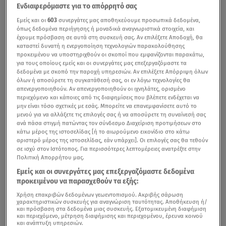
Ενδιαφερόμαστε για το απόρρητό σας
Εμείς και οι
603
συνεργάτες μας αποθηκεύουμε προσωπικά δεδομένα,
όπως δεδομένα περιήγησης ή μοναδικά αναγνωριστικά στοιχεία, και
έχουμε πρόσβαση σε αυτά στη συσκευή σας. Αν επιλέξετε Αποδοχή, θα
καταστεί δυνατή η ενεργοποίηση τεχνολογιών παρακολούθησης
προκειμένου να υποστηριχθούν οι σκοποί που εμφανίζονται παρακάτω,
για τους οποίους εμείς και οι συνεργάτες μας επεξεργαζόμαστε τα
δεδομένα με σκοπό την παροχή υπηρεσιών. Αν επιλέξετε Απόρριψη όλων
όλων ή αποσύρετε τη συγκατάθεσή σας, οι εν λόγω τεχνολογίες θα
απενεργοποιηθούν. Αν απενεργοποιηθούν οι ιχνηλάτες, ορισμένο
περιεχόμενο και κάποιες από τις διαφημίσεις που βλέπετε ενδέχεται να
μην είναι τόσο σχετικές με εσάς. Μπορείτε να επανεμφανίσετε αυτό το
μενού για να αλλάξετε τις επιλογές σας ή να αποσύρετε τη συναίνεσή σας
ανά πάσα στιγμή πατώντας τον σύνδεσμο Διαχείριση προτιμήσεων στο
κάτω μέρος της ιστοσελίδας [ή το αιωρούμενο εικονίδιο στο κάτω
αριστερό μέρος της ιστοσελίδας, εάν υπάρχει]. Οι επιλογές σας θα τεθούν
σε ισχύ στον Ιστότοπος. Για περισσότερες λεπτομέρειες ανατρέξτε στην
Πολιτική Απορρήτου μας.
Εμείς και οι συνεργάτες μας επεξεργαζόμαστε δεδομένα
προκειμένου να παρασχεθούν τα εξής:
Χρήση επακριβών δεδομένων γεωεντοπισμού. Ακριβής σάρωση
χαρακτηριστικών συσκευής για αναγνώριση ταυτότητας. Αποθήκευση ή/
και πρόσβαση στα δεδομένα μιας συσκευής. Εξατομικευμένη διαφήμιση
και περιεχόμενο, μέτρηση διαφήμισης και περιεχομένου, έρευνα κοινού
και ανάπτυξη υπηρεσιών.