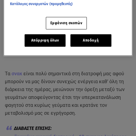
Κατάλογος συνεργατών (προμηθευτές)
Εμφάνιση σκοπών
Απόρριψη όλων
Αποδοχή
Τα
σνακ
είναι πολύ σημαντικά στη διατροφή μας αφού
μπορούν να μας δίνουν συνεχώς ενέργεια καθ’ όλη τη
διάρκεια της ημέρας, μειώνουν την όρεξη μεταξύ των
γευμάτων αποφεύγοντας έτσι την υπερκατανάλωση
φαγητού στα κυρίως γεύματα και κρατάνε τον
μεταβολισμό μας σε εγρήγορση.