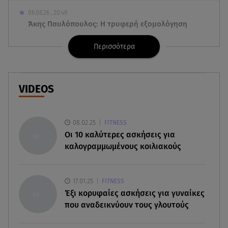
06.08.26 , 20:49
Άκης Παυλόπουλος: Η τρυφερή εξομολόγηση
της συζύγου του, Ελένης Φωτοπούλου
Περισσότερα
06.08.26 , 20:25
Πώς επικοινωνούν τα ελικόπτερα στη φωτιά και
ο ρόλος του «συνδέσμου»
VIDEOS
06.08.26 , 20:16
Αθηνά Οικονομάκου από την Μπόρα Μπόρα:
08.02.25
FITNESS
«Έσκασε όλη η κούραση του χειμώνα»
Oι 10 καλύτερες ασκήσεις για
καλογραμμωμένους κοιλιακούς
06.08.26 , 20:04
Σαμοθράκη: Συγκλονιστική διάσωση 15χρονης
από δύσβατο φαράγγι
17.01.25
FITNESS
Έξι κορυφαίες ασκήσεις για γυναίκες
06.08.26 , 19:44
που αναδεικνύουν τους γλουτούς
Πότε δεν επιβάλλεται φόρος κληρονομιάς σε
τραπεζικές καταθέσεις