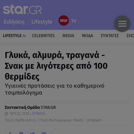
Ειδήσεις
Lifestyle
LIFESTYLE
CELEBRITIES
MEDIA
ΜΟΔΑ
ΣΥΝΤΑΓΕΣ
ΣΧΕ
Γλυκά, αλμυρά, τραγανά -
Σνακ με λιγότερες από 100
θερμίδες
Υγιεινές προτάσεις για το καθημερινό
τσιμπολόγημα
Συντακτική Ομάδα
STAR.GR
18.11.22, 10:16
FITNESS
Πηγή: mylife.com.cy / Πηγή Φωτογραφιών: Pexels - Unsplash