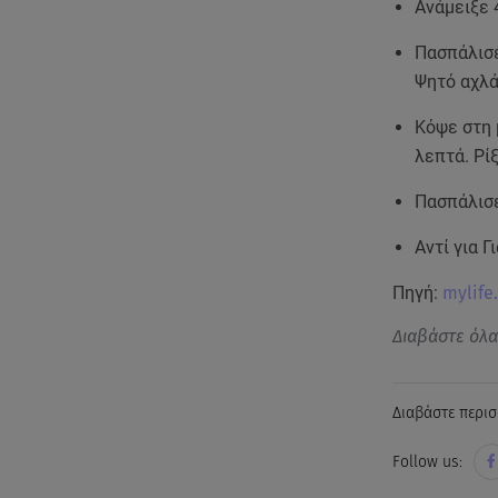
Ανάμειξε 
Πασπάλισέ
Ψητό αχλά
Κόψε στη 
λεπτά. Ρίξ
Πασπάλισε
Αντί για 
Πηγή:
mylife
Διαβάστε όλ
Διαβάστε περισ
Follow us: