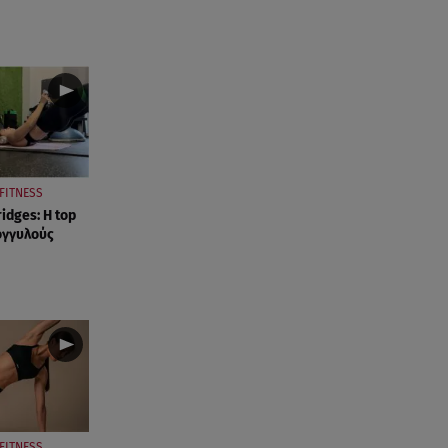
FITNESS
idges: Η top
ογγυλούς
FITNESS