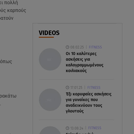
ει πολλή
ρούς καρπούς
07.08.26 , 12:51
ρατούν
Μαριαλένα Ρουμελιώτη: Δύο
-υπέροχοι- μήνες τον γιο της
VIDEOS
07.08.26 , 12:35
08.02.25
FITNESS
Τουρισμός για όλους:
Oι 10 καλύτερες
Συνεχίζονται οι αιτήσεις – Ποιοι
ασκήσεις για
κάνουν σήμερα
, όπως
καλογραμμωμένους
κοιλιακούς
17.01.25
FITNESS
Έξι κορυφαίες ασκήσεις
αρακάτω
για γυναίκες που
.
αναδεικνύουν τους
γλουτούς
13.08.24
FITNESS