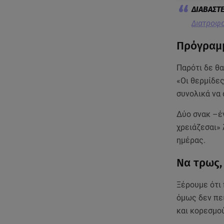
Διατροφο
Πρόγραμμ
Παρότι δε θα
«Οι θερμίδες
συνολικά να 
Δύο σνακ –έν
χρειάζεσαι» 
ημέρας.
Να τρως,
Ξέρουμε ότι
όμως δεν πει
και κορεσμού