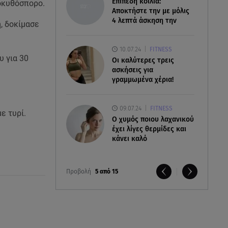
Επίπεδη κοιλιά:
λοκυθόσπορο.
Αποκτήστε την με μόλις
4 λεπτά άσκηση την
η, δοκίμασε
10.07.24
FITNESS
υ για 30
Οι καλύτερες τρεις
ασκήσεις για
γραμμωμένα χέρια!
09.07.24
FITNESS
ε τυρί.
O χυμός ποιου λαχανικού
έχει λίγες θερμίδες και
κάνει καλό
Προβολή
5 από 15