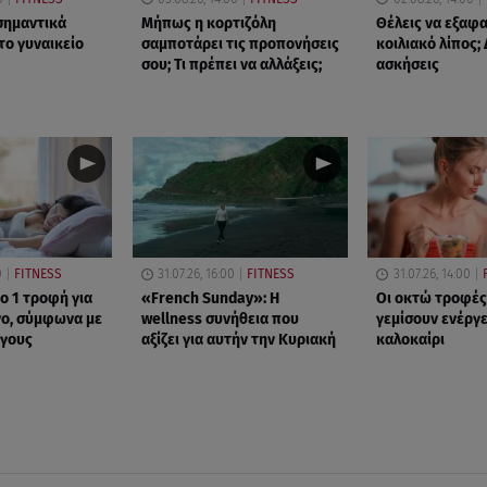
 σημαντικά
Μήπως η κορτιζόλη
Θέλεις να εξαφα
το γυναικείο
σαμποτάρει τις προπονήσεις
κοιλιακό λίπος; 
σου; Τι πρέπει να αλλάξεις;
ασκήσεις
0
FITNESS
31.07.26, 16:00
FITNESS
31.07.26, 14:00
Νο 1 τροφή για
«French Sunday»: Η
Oι οκτώ τροφές
ο, σύμφωνα με
wellness συνήθεια που
γεμίσουν ενέργει
όγους
αξίζει για αυτήν την Κυριακή
καλοκαίρι