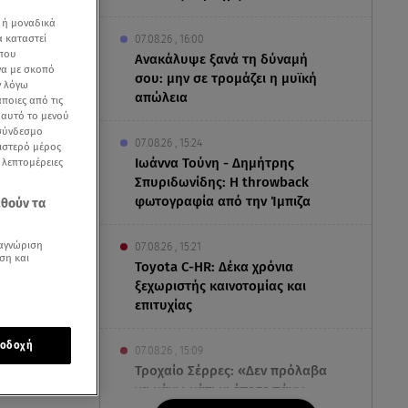
 ή μοναδικά
α καταστεί
07.08.26 , 16:00
 που
Ανακάλυψε ξανά τη δύναμή
να με σκοπό
σου: μην σε τρομάζει η μυϊκή
ν λόγω
απώλεια
ποιες από τις
ε αυτό το μενού
 σύνδεσμο
07.08.26 , 15:24
ριστερό μέρος
Ιωάννα Τούνη - Δημήτρης
ς λεπτομέρειες
Σπυριδωνίδης: Η throwback
φωτογραφία από την Ίμπιζα
εθούν τα
αγνώριση
07.08.26 , 15:21
ση και
Toyota C-HR: Δέκα χρόνια
ξεχωριστής καινοτομίας και
επιτυχίας
λιγούρες και
οδοχή
07.08.26 , 15:09
να
Τροχαίο Σέρρες: «Δεν πρόλαβα
να κάνω κάτι κι έπεσε πάνω