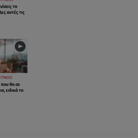
νίσεις το
Δες αυτές τις
FITNESS
 που θα σε
α, ειδικά το