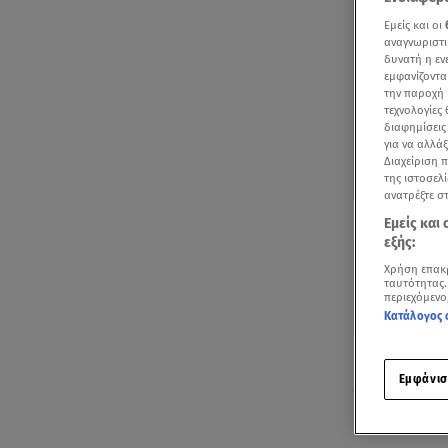
Εμείς και οι
αναγνωριστι
δυνατή η ε
εμφανίζοντα
την παροχή 
τεχνολογίες
διαφημίσεις
για να αλλά
Διαχείριση 
της ιστοσελί
ανατρέξτε σ
Δείτε περισσ
Εμείς και
Πρόσθηκη star
εξής:
Χρήση επακ
ταυτότητας.
περιεχόμενο
Κατάλογος 
Κι όμως υπάρ
Εμφάνισ
θες ένα σνακ
βοηθήσουν τ