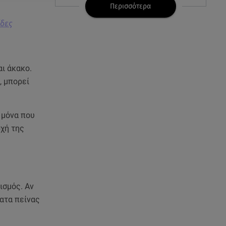
μου»
Περισσότερα
ίδες
07.08.26 , 14:49
Πέθανε η δημοσιογράφος και
πρώην σύζυγος του Βασίλη
Χιώτη, Χριστίνα Πιτουρά
αι άκακο.
, μπορεί
07.08.26 , 14:44
Στεφανίδου: «Κόβει» την ανάσα
με το σώμα της - Οι πόζες με
 μόνα που
μαγιό
ρχή της
07.08.26 , 14:05
Μυστράς: «Τον έβαλα στον
καταψύκτη γιατί ήθελα να τον
κρατήσω άφθαρτο»
ισμός. Αν
ματα πείνας
07.08.26 , 14:00
K-beauty blush: Τα viral ρουζ
που υπόσχονται το πολυπόθητο