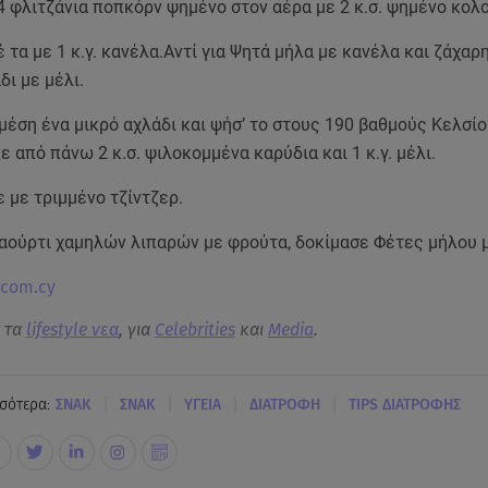
4 φλιτζάνια ποπκόρν ψημένο στον αέρα με 2 κ.σ. ψημένο κο
 τα με 1 κ.γ. κανέλα.Αντί για Ψητά μήλα με κανέλα και ζάχαρ
δι με μέλι.
μέση ένα μικρό αχλάδι και ψήσ’ το στους 190 βαθμούς Κελσίο
ε από πάνω 2 κ.σ. ψιλοκομμένα καρύδια και 1 κ.γ. μέλι.
 με τριμμένο τζίντζερ.
Γιαούρτι χαμηλών λιπαρών με φρούτα, δοκίμασε Φέτες μήλου μ
.com.cy
α τα
lifestyle νεα
, για
Celebrities
και
Media
.
|
|
|
|
σότερα:
ΣΝΑΚ
ΣΝΑΚ
ΥΓΕΙΑ
ΔΙΑΤΡΟΦΗ
TIPS ΔΙΑΤΡΟΦΗΣ