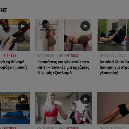
ΣΗΣ
0
FITNESS
06.08.26, 14:00
FITNESS
05.08.26, 12:00
νά τη δύναμή
3 ασκήσεις για γλουτούς στο
Banded Glute Br
ρομάζει η μυϊκή
σπίτι – Ιδανικές για αρχάριες
άσκηση για στρ
& χωρίς εξοπλισμό
γλουτούς!
0
FITNESS
03.08.26, 14:00
FITNESS
02.08.26, 14:00