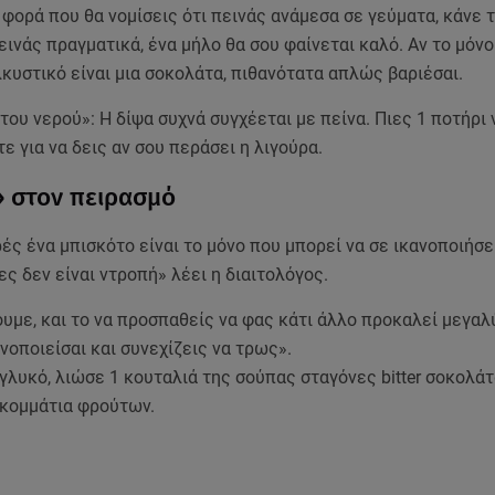
φορά που θα νομίσεις ότι πεινάς ανάμεσα σε γεύματα, κάνε τ
εινάς πραγματικά, ένα μήλο θα σου φαίνεται καλό. Αν το μόν
κυστικό είναι μια σοκολάτα, πιθανότατα απλώς βαριέσαι.
 του νερού»: Η δίψα συχνά συγχέεται με πείνα. Πιες 1 ποτήρι 
ε για να δεις αν σου περάσει η λιγούρα.
» στον πειρασμό
ς ένα μπισκότο είναι το μόνο που μπορεί να σε ικανοποιήσει
ες δεν είναι ντροπή» λέει η διαιτολόγος.
ουμε, και το να προσπαθείς να φας κάτι άλλο προκαλεί μεγαλ
νοποιείσαι και συνεχίζεις να τρως».
γλυκό, λιώσε 1 κουταλιά της σούπας σταγόνες bitter σοκολάτ
 κομμάτια φρούτων.