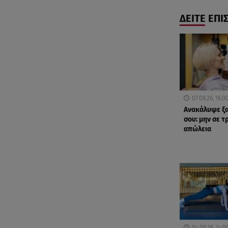
ΔΕΙΤΕ ΕΠΙ
07.08.26, 16:0
Ανακάλυψε ξα
σου: μην σε τ
απώλεια
04.08.26, 14:0