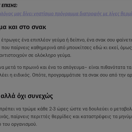
λόγος μας δίνει νηστίσιμο πρόγραμμα διατροφής με λίγες θερμ
α και στο σνακ
 έτρωγες ένα επιπλέον γεύμα ή δείπνο, ένα σνακ σου φαίνετ
 που παίρνεις καθημερινά από μπουκίτσες εδώ κι εκεί, όμως
αντιστοιχούν σε ολόκληρο γεύμα.
α μετά το πρωινό και ένα το απόγευμα– είναι πιθανότατα τα
λέει η ειδικός. Οπότε, προγραμμάτισε τα σνακ σου από την α
 αλλά όχι συνεχώς
 πρέπει να τρώμε κάθε 2-3 ώρες ώστε να δουλεύει ο μεταβολ
νάς, παίρνεις περιττές θερμίδες και καταστρέφεις τα μηνύ
 του οργανισμού.