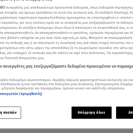
603
συνεργάτες μας αποθηκεύουμε προσωπικά δεδομένα, όπως δεδομένα περιήγησης
κά στοιχεία, και έχουμε πρόσβαση σε αυτά στη συσκευή σας. Αν επιλέξετε Αποδοχή, θ
νεργοποίηση τεχνολογιών παρακολούθησης προκειμένου να υποστηριχθούν οι σκοποί
ι παρακάτω, για τους οποίους εμείς και οι συνεργάτες μας επεξεργαζόμαστε τα δεδομέ
υπηρεσιών. Αν επιλέξετε Απόρριψη όλων όλων ή αποσύρετε τη συγκατάθεσή σας, οι ε
 θα απενεργοποιηθούν. Αν απενεργοποιηθούν οι ιχνηλάτες, ορισμένο περιεχόμενο και κά
 που βλέπετε ενδέχεται να μην είναι τόσο σχετικές με εσάς. Μπορείτε να επανεμφανίσετ
ξετε τις επιλογές σας ή να αποσύρετε τη συναίνεσή σας ανά πάσα στιγμή πατώντας τον
προτιμήσεων στο κάτω μέρος της ιστοσελίδας [ή το αιωρούμενο εικονίδιο στο κάτω α
δας, εάν υπάρχει]. Οι επιλογές σας θα τεθούν σε ισχύ στον Ιστότοπος. Για περισσότερε
την Πολιτική Απορρήτου μας.
ότερα άρθρα μας στην αναζήτηση σας
 οι συνεργάτες μας επεξεργαζόμαστε δεδομένα προκειμένου να παρασχ
.gr στις επιλογές σας
Δείτε περισσότερα άρθρα μας στα αποτελέσματα αναζήτησης
ριβών δεδομένων γεωεντοπισμού. Ακριβής σάρωση χαρακτηριστικών συσκευής για αν
 Αποθήκευση ή/και πρόσβαση στα δεδομένα μιας συσκευής. Εξατομικευμένη διαφήμι
, μέτρηση διαφήμισης και περιεχομένου, έρευνα κοινού και ανάπτυξη υπηρεσιών.
Add star.gr on Google
συνεργατών (προμηθευτές)
χει σωστή στρατηγική και για τις στιγμές που σε πιάνουν οι 
η σκοπών
Απόρριψη όλων
Απ
 για να χορτάσεις. Άσε που τα σνακ είναι και απαραίτητα για 
ον μεταβολισμό σου να δουλεύει.