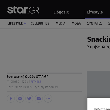
Αθλητικά
Quiz
Ειδήσεις
Lifestyle
Αυτοκίνητο
LIFESTYLE
CELEBRITIES
MEDIA
ΜΟΔΑ
ΣΥΝΤΑΓΕΣ
Σ
Snacki
Συμβουλές 
Συντακτική Ομάδα
STAR.GR
05.05.21, 12:34
FITNESS
Πηγή: Φωτό: Pexels Πηγή: mylife.com.cy
Ενδιαφερό