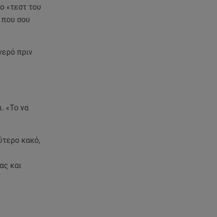
κορεάτικο glow
ο «τεστ του
ο που σου
07.08.26 , 13:42
Παραλίες: Πάνω από 1.500
έλεγχοι - Στη μάχη drones και
νερό πριν
νέες τεχνολογίες
07.08.26 , 13:33
Καινούργιου:Πένθος για
συνεργάτιδά της «Θα μου
. «Το να
λείπεις πάντα και για πάντα»
ύτερο κακό,
07.08.26 , 13:16
Γιάννης Στάνκογλου: Δείτε τον
έφηβο με μακριά μαλλιά
ας και
07.08.26 , 13:04
Συνελήφθη 31χρονος για τις
δολοφονίες του «Ζαμπόν» και
του Σκαφτούρου