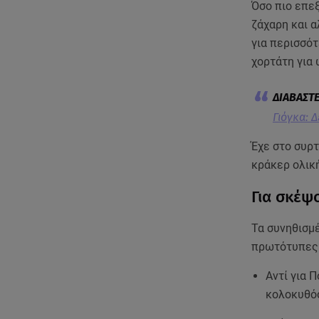
Όσο πιο επεξ
ζάχαρη και α
για περισσότ
χορτάτη για 
Γιόγκα: 
Έχε στο συρτ
κράκερ ολικ
Για σκέψ
Τα συνηθισμέ
πρωτότυπες ι
Αντί για 
κολοκυθό