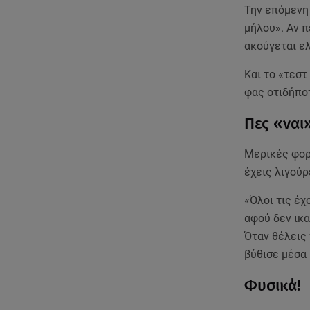
Την επόμενη 
μήλου». Αν π
ακούγεται ελ
Και το «τεστ
φας οτιδήποτ
Πες «ναι
Μερικές φορέ
έχεις λιγούρ
«Όλοι τις έχ
αφού δεν ικα
Όταν θέλεις 
βύθισε μέσα
Φυσικά!