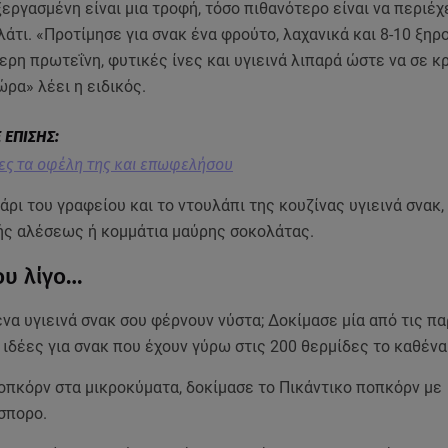
εργασμένη είναι μια τροφή, τόσο πιθανότερο είναι να περιέχ
λάτι. «Προτίμησε για σνακ ένα φρούτο, λαχανικά και 8-10 ξη
ερη πρωτεΐνη, φυτικές ίνες και υγιεινά λιπαρά ώστε να σε κ
ώρα» λέει η ειδικός.
Δες τα οφέλη της και επωφελήσου
άρι του γραφείου και το ντουλάπι της κουζίνας υγιεινά σνακ
ής αλέσεως ή κομμάτια μαύρης σοκολάτας.
ου λίγο…
να υγιεινά σνακ σου φέρνουν νύστα; Δοκίμασε μία από τις π
δέες για σνακ που έχουν γύρω στις 200 θερμίδες το καθένα
Ποπκόρν στα μικροκύματα, δοκίμασε το Πικάντικο ποπκόρν με
σπορο.