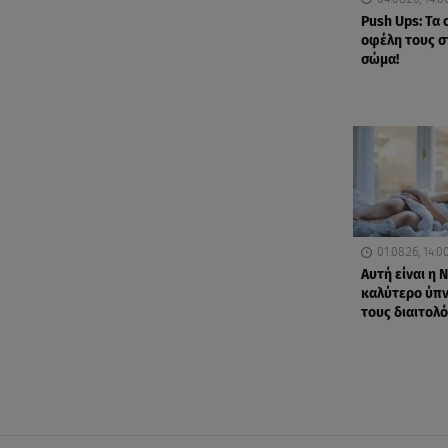
Push Ups: Τα
οφέλη τους σ
σώμα!
01.08.26, 14:0
Αυτή είναι η 
καλύτερο ύπν
τους διαιτολ