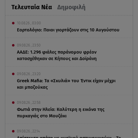
Τελευταία Νέα
Δημοφιλή
10.08.26 , 03:00
Εορτολόγιο: Ποιοι γιορτάζουν στις 10 Αυγούστου
09.08.26 , 23:50
ΑΑΔΕ: 1.296 φιάλες παράνομου φρέον
κατασχέθηκαν σε Κήπους και Δοϊράνη
09.08.26 , 23:20
Greek Mafia: Τα «Σκυλιά» του Έντικ είχαν μέχρι
και μπαζούκας
09.08.26 , 22:58
Φωτιά στην Ηλεία: Καλύτερη η εικόνα της
πυρκαγιάς στο Μουζάκι
09.08.26 , 22:14
Απίστευτη απάτη με «μαϊμού αστυνομικούς» - Το