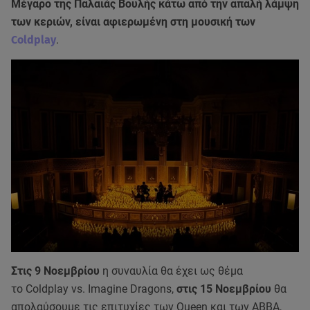
Μέγαρο της Παλαιάς Βουλής κάτω από την απαλή λάμψη
των κεριών, είναι αφιερωμένη στη μουσική των
Coldplay
.
Στις 9 Νοεμβρίου
η συναυλία θα έχει ως θέμα
το Coldplay vs. Imagine Dragons,
στις 15 Νοεμβρίου
θα
απολαύσουμε τις επιτυχίες των Queen και των ABBA,