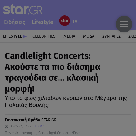
Ειδήσεις
Lifestyle
LIFESTYLE
CELEBRITIES
MEDIA
ΜΟΔΑ
ΣΥΝΤΑΓΕΣ
ΣΧΕ
Candlelight Concerts:
Ακούστε τα πιο διάσημα
τραγούδια σε... κλασική
μορφή!
Υπό το φως χιλιάδων κεριών στο Μέγαρο της
Παλαιάς Βουλής
Συντακτική Ομάδα
STAR.GR
05.09.24, 17:22
ΕΞΟΔΟΣ
Πηγή: Φωτογραφίες Candlelight Concerts/Fever