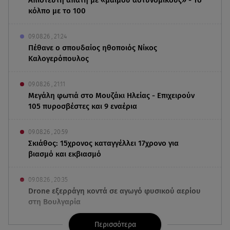
κόλπο με το 100
09.08.26 , 21:24
Πέθανε ο σπουδαίος ηθοποιός Νίκος
Καλογερόπουλος
09.08.26 , 21:11
Μεγάλη φωτιά στο Μουζάκι Ηλείας - Επιχειρούν
105 πυροσβέστες και 9 εναέρια
09.08.26 , 20:59
Σκιάθος: 15χρονος καταγγέλλει 17χρονο για
βιασμό και εκβιασμό
09.08.26 , 20:35
Drone εξερράγη κοντά σε αγωγό φυσικού αερίου
στη Βουλγαρία
Περισσότερα
09.08.26 , 20:29