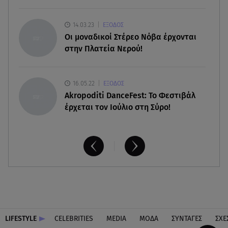
Χρηστίδου για Κοντοβά: «Ελπίζω και στην
επόμενη ζωή να είμαστε κολλητές»
14.03.23
ΕΞΟΔΟΣ
Οι μοναδικοί Στέρεο Νόβα έρχονται
στην Πλατεία Νερού!
16.05.22
ΕΞΟΔΟΣ
Akropoditi DanceFest: Το Φεστιβάλ
έρχεται τον Ιούλιο στη Σύρο!
LIFESTYLE
CELEBRITIES
MEDIA
ΜΟΔΑ
ΣΥΝΤΑΓΕΣ
ΣΧΕ