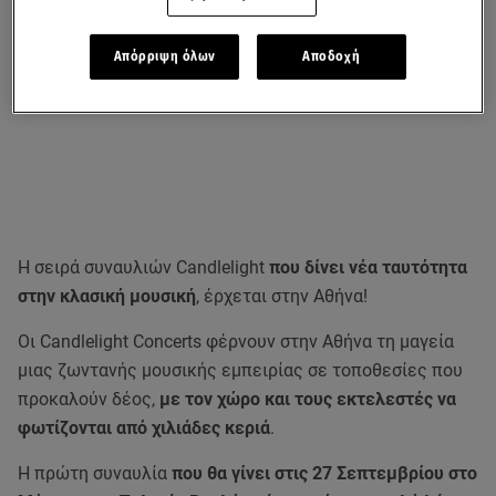
Απόρριψη όλων
Αποδοχή
Η σειρά συναυλιών Candlelight
που δίνει νέα ταυτότητα
στην κλασική μουσική
, έρχεται στην Αθήνα!
Οι Candlelight Concerts φέρνουν στην Αθήνα τη μαγεία
μιας ζωντανής μουσικής εμπειρίας σε τοποθεσίες που
προκαλούν δέος,
με τον χώρο και τους εκτελεστές να
φωτίζονται από χιλιάδες κεριά
.
Η πρώτη συναυλία
που θα γίνει στις 27 Σεπτεμβρίου στο