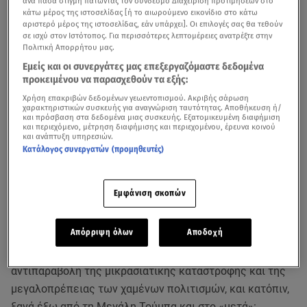
ανά πάσα στιγμή πατώντας τον σύνδεσμο Διαχείριση προτιμήσεων στο
κάτω μέρος της ιστοσελίδας [ή το αιωρούμενο εικονίδιο στο κάτω
αριστερό μέρος της ιστοσελίδας, εάν υπάρχει]. Οι επιλογές σας θα τεθούν
σε ισχύ στον Ιστότοπος. Για περισσότερες λεπτομέρειες ανατρέξτε στην
Πολιτική Απορρήτου μας.
Εμείς και οι συνεργάτες μας επεξεργαζόμαστε δεδομένα
προκειμένου να παρασχεθούν τα εξής:
Χρήση επακριβών δεδομένων γεωεντοπισμού. Ακριβής σάρωση
χαρακτηριστικών συσκευής για αναγνώριση ταυτότητας. Αποθήκευση ή/
Η καλλιτεχνική εταιρία CALD και η ηθοποιός/
και πρόσβαση στα δεδομένα μιας συσκευής. Εξατομικευμένη διαφήμιση
σκηνοθέτις
Αθηνά Χατζηαθανασίου
παρουσιάζουν τη
και περιεχόμενο, μέτρηση διαφήμισης και περιεχομένου, έρευνα κοινού
και ανάπτυξη υπηρεσιών.
site-specific performance CATCH (19)22.
Κατάλογος συνεργατών (προμηθευτές)
Σώμα και φωνή, ήχος και φως, βίντεο και ψηφιακό υλικό,
προσωπικά αντικείμενα και αληθινές ιστορίες γίνονται
Εμφάνιση σκοπών
σημεία - σταθμοί σ’ ένα χάρτη. Ένα χάρτη που ο θεατής
ακολουθεί, για να περάσει από τη ζωή στη Μικρά Ασία,
Απόρριψη όλων
Αποδοχή
έπειτα, στα μεγαλειώδη ταφικά μνημεία, μέσα στο
Μουσείο των Βασιλικών Τάφων Αιγών, ως ευθεία
αντιπαραβολή της μικρασιατικής καταστροφής και της
μεγαλοπρέπειας των χαμένων πολιτισμών, και κατόπιν,
ξανά έξω από τη Μεγάλη Τούμπα και στο «μετά»: