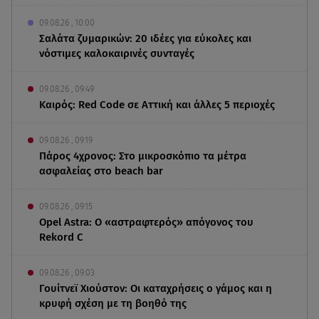
09.08.26 , 10:00
Σαλάτα ζυμαρικών: 20 ιδέες για εύκολες και
νόστιμες καλοκαιρινές συνταγές
09.08.26 , 09:49
Καιρός: Red Code σε Αττική και άλλες 5 περιοχές
09.08.26 , 09:19
Πάρος 4χρονος: Στο μικροσκόπιο τα μέτρα
ασφαλείας στο beach bar
09.08.26 , 09:15
Opel Astra: Ο «αστραφτερός» απόγονος του
Rekord C
09.08.26 , 09:03
Γουίτνεϊ Χιούστον: Οι καταχρήσεις ο γάμος και η
κρυφή σχέση με τη βοηθό της