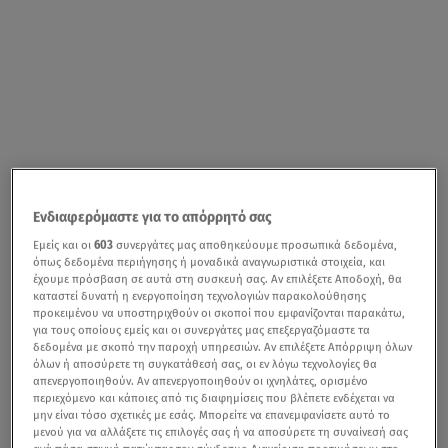
Ενδιαφερόμαστε για το απόρρητό σας
Εμείς και οι
603
συνεργάτες μας αποθηκεύουμε προσωπικά δεδομένα,
όπως δεδομένα περιήγησης ή μοναδικά αναγνωριστικά στοιχεία, και
έχουμε πρόσβαση σε αυτά στη συσκευή σας. Αν επιλέξετε Αποδοχή, θα
καταστεί δυνατή η ενεργοποίηση τεχνολογιών παρακολούθησης
προκειμένου να υποστηριχθούν οι σκοποί που εμφανίζονται παρακάτω,
για τους οποίους εμείς και οι συνεργάτες μας επεξεργαζόμαστε τα
δεδομένα με σκοπό την παροχή υπηρεσιών. Αν επιλέξετε Απόρριψη όλων
όλων ή αποσύρετε τη συγκατάθεσή σας, οι εν λόγω τεχνολογίες θα
απενεργοποιηθούν. Αν απενεργοποιηθούν οι ιχνηλάτες, ορισμένο
περιεχόμενο και κάποιες από τις διαφημίσεις που βλέπετε ενδέχεται να
μην είναι τόσο σχετικές με εσάς. Μπορείτε να επανεμφανίσετε αυτό το
μενού για να αλλάξετε τις επιλογές σας ή να αποσύρετε τη συναίνεσή σας