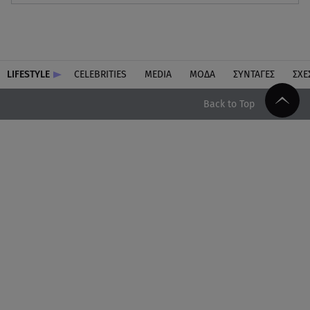
LIFESTYLE
CELEBRITIES
MEDIA
ΜΟΔΑ
ΣΥΝΤΑΓΕΣ
ΣΧΕ
Back to Top