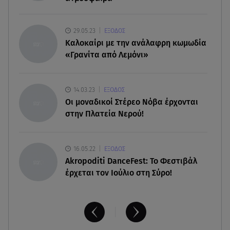
08.08.26 , 22:45
Κρήτη: Τι απαντά η ΕΛ.ΑΣ. για το βίντεο με τον
29.05.23
ΕΞΟΔΟΣ
μεθυσμένο τουρίστα
Καλοκαίρι με την ανάλαφρη κωμωδία
«Γρανίτα από Λεμόνι»
08.08.26 , 22:33
Αλεξανδρούπολη: Ανασύρθηκε χωρίς τις
αισθήσεις του ηλικιωμένος από πηγάδι
14.03.23
ΕΞΟΔΟΣ
Οι μοναδικοί Στέρεο Νόβα έρχονται
στην Πλατεία Νερού!
16.05.22
ΕΞΟΔΟΣ
Akropoditi DanceFest: Το Φεστιβάλ
έρχεται τον Ιούλιο στη Σύρο!