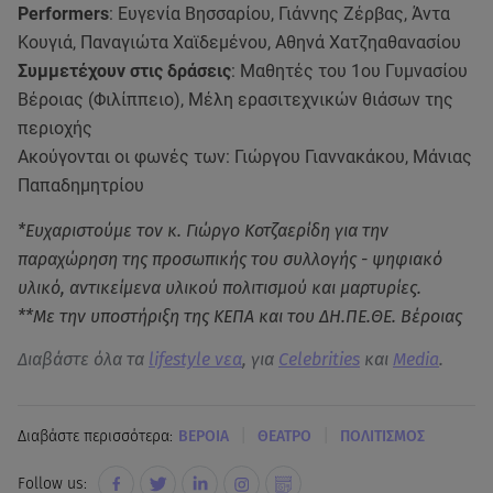
Performers
: Ευγενία Βησσαρίου, Γιάννης Ζέρβας, Άντα
Κουγιά, Παναγιώτα Χαϊδεμένου, Αθηνά Χατζηαθανασίου
Συμμετέχουν στις δράσεις
: Μαθητές του 1ου Γυμνασίου
Βέροιας (Φιλίππειο), Μέλη ερασιτεχνικών θιάσων της
περιοχής
Ακούγονται οι φωνές των: Γιώργου Γιαννακάκου, Μάνιας
Παπαδημητρίου
*Ευχαριστούμε τον κ. Γιώργο Κοτζαερίδη για την
παραχώρηση της προσωπικής του συλλογής - ψηφιακό
υλικό, αντικείμενα υλικού πολιτισμού και μαρτυρίες.
**Με την υποστήριξη της ΚΕΠΑ και του ΔΗ.ΠΕ.ΘΕ. Βέροιας
Διαβάστε όλα τα
lifestyle νεα
, για
Celebrities
και
Media
.
|
|
Διαβάστε περισσότερα:
ΒΕΡΟΙΑ
ΘΕΑΤΡΟ
ΠΟΛΙΤΙΣΜΟΣ
Follow us: