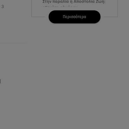
Στην παραλία η Αποστολία Ζώη:
 3
«Γεμάτη αλμύρα»
Περισσότερα
06.08.26 , 22:10
Κλήρωση Τζόκερ 6/8/2026: Οι
τυχεροί αριθμοί για τα
2.500.000 ευρώ
06.08.26 , 22:02
Σύγκρουση τραμ στη Γερμανία:
25 τραυματίες, 7 σε σοβαρή
κατάσταση
η
06.08.26 , 21:59
Νέες τουρκικές προκλήσεις στο
Αιγαίο - Αερομαχία με ελληνικά
F-16
06.08.26 , 21:31
Τροχαίο για τον Mike - Η