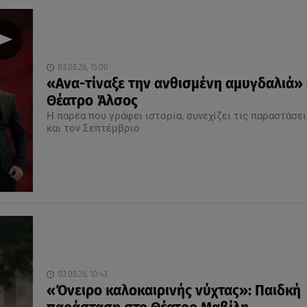
03.08.26, 15:00
«Ανα-τίναξε την ανθισμένη αμυγδαλιά»
Θέατρο Άλσος
Η παρέα που γράφει ιστορία, συνεχίζει τις παραστάσει
και τον Σεπτέμβριο
03.08.26, 10:43
«Όνειρο καλοκαιρινής νύχτας»: Παιδκή