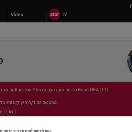
Video
Ο
 τα άρθρα του Star.gr σχετικά με το θέμα ΘΕΑΤΡΟ
ο star.gr για ό,τι σε αφορά.
μαστε για το απόρρητό σας