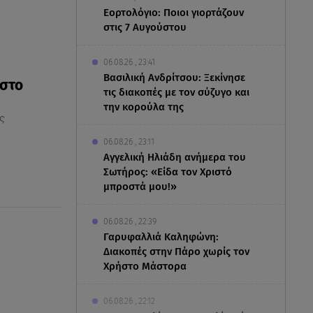
Εορτολόγιο: Ποιοι γιορτάζουν
στις 7 Αυγούστου
06.08.26 , 23:41
Βασιλική Ανδρίτσου: Ξεκίνησε
 στο
τις διακοπές με τον σύζυγο και
την κορούλα της
ς
06.08.26 , 23:11
Αγγελική Ηλιάδη ανήμερα του
Σωτήρος: «Είδα τον Χριστό
μπροστά μου!»
06.08.26 , 22:39
Γαρυφαλλιά Καληφώνη:
Διακοπές στην Πάρο χωρίς τον
Χρήστο Μάστορα
06.08.26 , 22:12