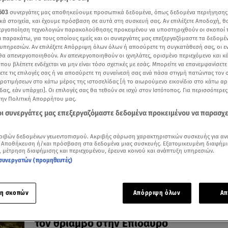
603
συνεργάτες μας αποθηκεύουμε προσωπικά δεδομένα, όπως δεδομένα περιήγησης
κά στοιχεία, και έχουμε πρόσβαση σε αυτά στη συσκευή σας. Αν επιλέξετε Αποδοχή, θ
νεργοποίηση τεχνολογιών παρακολούθησης προκειμένου να υποστηριχθούν οι σκοποί
ι παρακάτω, για τους οποίους εμείς και οι συνεργάτες μας επεξεργαζόμαστε τα δεδομέ
υπηρεσιών. Αν επιλέξετε Απόρριψη όλων όλων ή αποσύρετε τη συγκατάθεσή σας, οι ε
06.08.26, 13:00
 θα απενεργοποιηθούν. Αν απενεργοποιηθούν οι ιχνηλάτες, ορισμένο περιεχόμενο και κά
«Πολίτες β' κατηγορίας» του Brian Friel,
 που βλέπετε ενδέχεται να μην είναι τόσο σχετικές με εσάς. Μπορείτε να επανεμφανίσετ
Δευτέρα 5 Οκτωβρίου
ξετε τις επιλογές σας ή να αποσύρετε τη συναίνεσή σας ανά πάσα στιγμή πατώντας τον
προτιμήσεων στο κάτω μέρος της ιστοσελίδας [ή το αιωρούμενο εικονίδιο στο κάτω α
Στο Θέατρο Τζένη Καρέζη, σε σκηνοθεσία Τζένης Κόλλ
δας, εάν υπάρχει]. Οι επιλογές σας θα τεθούν σε ισχύ στον Ιστότοπος. Για περισσότερε
την Πολιτική Απορρήτου μας.
 οι συνεργάτες μας επεξεργαζόμαστε δεδομένα προκειμένου να παρασχ
ριβών δεδομένων γεωεντοπισμού. Ακριβής σάρωση χαρακτηριστικών συσκευής για αν
 Αποθήκευση ή/και πρόσβαση στα δεδομένα μιας συσκευής. Εξατομικευμένη διαφήμι
, μέτρηση διαφήμισης και περιεχομένου, έρευνα κοινού και ανάπτυξη υπηρεσιών.
συνεργατών (προμηθευτές)
η σκοπών
Απόρριψη όλων
Απ
05.08.26, 11:00
Έναρξη περιοδείας για τις «Τρωάδες», μ
τον θρίαμβο στην Επίδαυρο