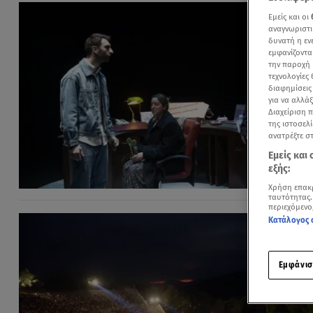
Εμείς και οι
αναγνωριστι
δυνατή η ε
εμφανίζοντα
την παροχή 
τεχνολογίες
διαφημίσεις
για να αλλά
Διαχείριση 
της ιστοσελί
ανατρέξτε σ
Εμείς και
εξής:
Χρήση επακ
ταυτότητας.
περιεχόμενο
Κατάλογος 
Εμφάνισ