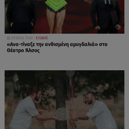
03.08.26, 15:00
ΕΞΟΔΟΣ
«Ανα-τίναξε την ανθισμένη αμυγδαλιά» στο
Θέατρο Άλσος