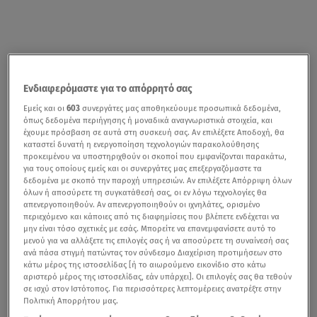
Ενδιαφερόμαστε για το απόρρητό σας
Εμείς και οι
603
συνεργάτες μας αποθηκεύουμε προσωπικά δεδομένα,
όπως δεδομένα περιήγησης ή μοναδικά αναγνωριστικά στοιχεία, και
έχουμε πρόσβαση σε αυτά στη συσκευή σας. Αν επιλέξετε Αποδοχή, θα
καταστεί δυνατή η ενεργοποίηση τεχνολογιών παρακολούθησης
προκειμένου να υποστηριχθούν οι σκοποί που εμφανίζονται παρακάτω,
για τους οποίους εμείς και οι συνεργάτες μας επεξεργαζόμαστε τα
δεδομένα με σκοπό την παροχή υπηρεσιών. Αν επιλέξετε Απόρριψη όλων
όλων ή αποσύρετε τη συγκατάθεσή σας, οι εν λόγω τεχνολογίες θα
απενεργοποιηθούν. Αν απενεργοποιηθούν οι ιχνηλάτες, ορισμένο
περιεχόμενο και κάποιες από τις διαφημίσεις που βλέπετε ενδέχεται να
μην είναι τόσο σχετικές με εσάς. Μπορείτε να επανεμφανίσετε αυτό το
μενού για να αλλάξετε τις επιλογές σας ή να αποσύρετε τη συναίνεσή σας
ανά πάσα στιγμή πατώντας τον σύνδεσμο Διαχείριση προτιμήσεων στο
κάτω μέρος της ιστοσελίδας [ή το αιωρούμενο εικονίδιο στο κάτω
αριστερό μέρος της ιστοσελίδας, εάν υπάρχει]. Οι επιλογές σας θα τεθούν
σε ισχύ στον Ιστότοπος. Για περισσότερες λεπτομέρειες ανατρέξτε στην
Πολιτική Απορρήτου μας.