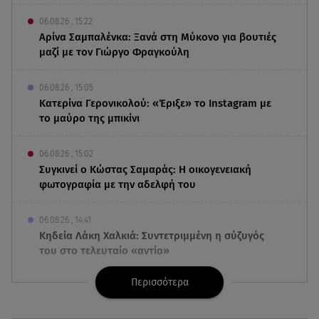
06.08.26 , 15:22
Αρίνα Σαμπαλένκα: Ξανά στη Μύκονο για βουτιές
μαζί με τον Γιώργο Φραγκούλη
06.08.26 , 15:05
Κατερίνα Γερονικολού: «Έριξε» το Instagram με
το μαύρο της μπικίνι
06.08.26 , 15:02
Συγκινεί ο Κώστας Σαμαράς: Η οικογενειακή
φωτογραφία με την αδελφή του
06.08.26 , 14:41
Κηδεία Λάκη Χαλκιά: Συντετριμμένη η σύζυγός
του στο τελευταίο «αντίο»
Περισσότερα
06.08.26 , 14:34
«Πάμε για νέα θεραπεία»: Η νέα φωτογραφία του
Παράσχου από το νοσοκομείο