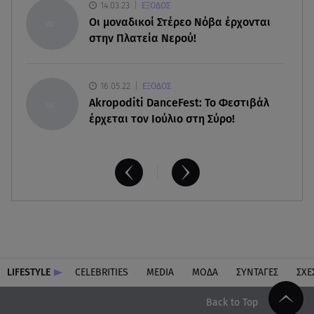
14.03.23
ΕΞΟΔΟΣ
σπίτι τους στην Τήνο
Οι μοναδικοί Στέρεο Νόβα έρχονται
στην Πλατεία Νερού!
16.05.22
ΕΞΟΔΟΣ
Akropoditi DanceFest: Το Φεστιβάλ
έρχεται τον Ιούλιο στη Σύρο!
LIFESTYLE
CELEBRITIES
MEDIA
ΜΟΔΑ
ΣΥΝΤΑΓΕΣ
ΣΧΕ
Back to Top