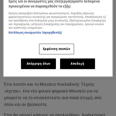
Εμείς και οι συνεργάτες μας επεξεργαζόμαστε δεδομένα
προκειμένου να παρασχεθούν τα εξής:
Χρήση επακριβών δεδομένων γεωεντοπισμού. Ακριβής σάρωση
χαρακτηριστικών συσκευής για αναγνώριση ταυτότητας. Αποθήκευση ή/
και πρόσβαση στα δεδομένα μιας συσκευής. Εξατομικευμένη διαφήμιση
και περιεχόμενο, μέτρηση διαφήμισης και περιεχομένου, έρευνα κοινού
και ανάπτυξη υπηρεσιών.
Κατάλογος συνεργατών (προμηθευτές)
Εμφάνιση σκοπών
Μπορεί λόγω της πανδημίας του κορωνοϊού τα Μουσεία
να είναι κλειστά, όμως πολλά από αυτά θέλοντας να
Απόρριψη όλων
Αποδοχή
ικανοποιήσουν το θεατρόφιλο κοινό διοργανώνουν
ψηφιακές δράσεις.
Έτσι λοιπόν και το Μουσείο Κυκλαδικής Τέχνης
«έχτισε» ένα νέο φιλικό ψηφιακό Μουσείο για να
μπορείτε να το επισκέπτεστε ανά πάσα στιγμή, από
όπου και αν βρίσκεστε.
Έτσι θα μπορεί κάποιος να απολαμβάνει διαδικτυακά