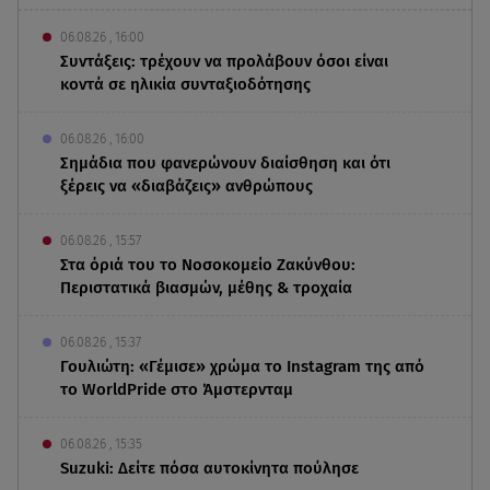
06.08.26 , 16:00
Συντάξεις: τρέχουν να προλάβουν όσοι είναι
κοντά σε ηλικία συνταξιοδότησης
06.08.26 , 16:00
Σημάδια που φανερώνουν διαίσθηση και ότι
ξέρεις να «διαβάζεις» ανθρώπους
06.08.26 , 15:57
Στα όριά του το Νοσοκομείο Ζακύνθου:
Περιστατικά βιασμών, μέθης & τροχαία
06.08.26 , 15:37
Γουλιώτη: «Γέμισε» χρώμα το Instagram της από
το WorldPride στο Άμστερνταμ
06.08.26 , 15:35
Suzuki: Δείτε πόσα αυτοκίνητα πούλησε