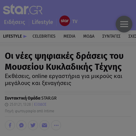
Ειδήσεις
Lifestyle
LIFESTYLE
CELEBRITIES
MEDIA
ΜΟΔΑ
ΣΥΝΤΑΓΕΣ
ΣΧΕ
Οι νέες ψηφιακές δράσεις του
Μουσείου Κυκλαδικής Τέχνης
Εκθέσεις, online εργαστήρια για μικρούς και
μεγάλους και ξεναγήσεις
Συντακτική Ομάδα
STAR.GR
25.01.21, 13:28
ΕΞΟΔΟΣ
Πηγή: φωτογραφία από Intime