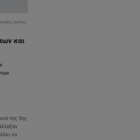
09.08.26 , 12:00
Πώς να αποσυνδεθείς
(ρεαλιστικά) από το άγχος στις
διακοπές
δεκάδες πολίτες
09.08.26 , 11:55
πων και
Διακοπές στην Κρήτη κάνει ο
πρωθυπουργός
ν
09.08.26 , 11:48
Αλεξάνδρα Νίκα: Είναι
 των
περήφανη για την αδερφή της
Νταίζη - Η ανάρτηση
09.08.26 , 11:38
Κόσοβο: Βουλευτές πέταξαν
αυγά στον υπηρεσιακό
ινό της 5ης
πρωθυπουργό
 άλλαξαν
έλει να
09.08.26 , 11:23