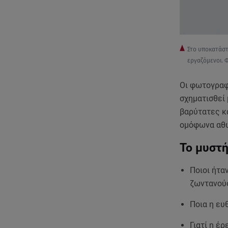
Στο υποκατάστ
εργαζόμενοι. 
Οι φωτογραφί
σχηματισθεί
βαρύτατες κ
ομόφωνα αθ
Το μυστή
Ποιοι ήτα
ζωντανού
Ποια η ευ
Γιατί η έ