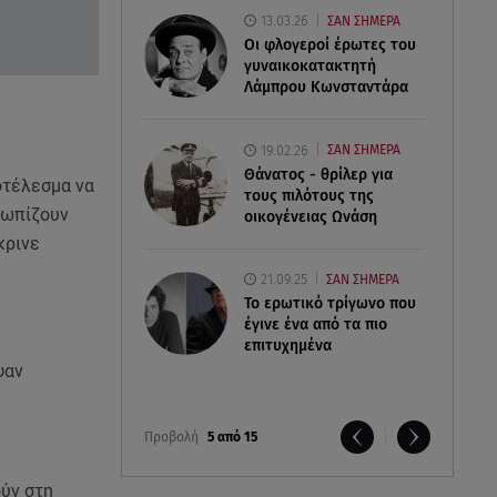
13.03.26
ΣΑΝ ΣΗΜΕΡΑ
Οι φλογεροί έρωτες του
γυναικοκατακτητή
Λάμπρου Κωνσταντάρα
19.02.26
ΣΑΝ ΣΗΜΕΡΑ
Θάνατος - θρίλερ για
οτέλεσμα να
τους πιλότους της
τωπίζουν
οικογένειας Ωνάση
κρινε
21.09.25
ΣΑΝ ΣΗΜΕΡΑ
Το ερωτικό τρίγωνο που
έγινε ένα από τα πιο
επιτυχημένα
ψαν
Προβολή
5 από 15
ούν στη