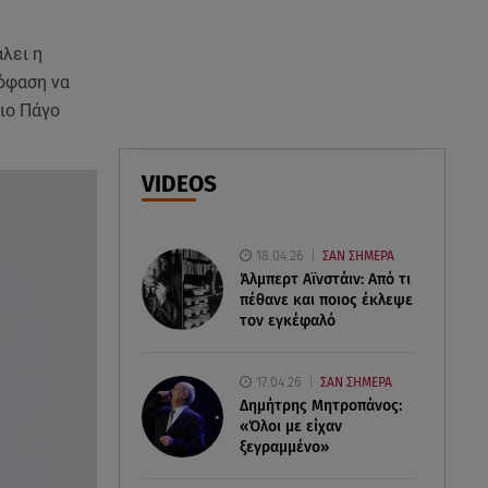
Μεθυσμένη οδηγός σκότωσε
νύφη τη μέρα του γάμου της
λει η
πόφαση να
09.08.26 , 11:12
ιο Πάγο
Αλέξανδρος Τσουβέλας για Εύα
Καρύδη: «Θα το έκανα 500
φορές»
VIDEOS
09.08.26 , 10:46
Μπαμπάς για δεύτερη φορά ο
18.04.26
ΣΑΝ ΣΗΜΕΡΑ
Γιάννης Κωνσταντέλιας
Άλμπερτ Αϊνστάιν: Από τι
πέθανε και ποιος έκλεψε
τον εγκέφαλό
17.04.26
ΣΑΝ ΣΗΜΕΡΑ
Δημήτρης Μητροπάνος:
«Όλοι με είχαν
ξεγραμμένο»