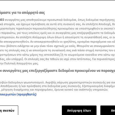
μαστε για το απόρρητό σας
603
συνεργάτες μας αποθηκεύουμε προσωπικά δεδομένα, όπως δεδομένα περιήγησης
κά στοιχεία, και έχουμε πρόσβαση σε αυτά στη συσκευή σας. Αν επιλέξετε Αποδοχή, θ
νεργοποίηση τεχνολογιών παρακολούθησης προκειμένου να υποστηριχθούν οι σκοποί
ι παρακάτω, για τους οποίους εμείς και οι συνεργάτες μας επεξεργαζόμαστε τα δεδομέ
υπηρεσιών. Αν επιλέξετε Απόρριψη όλων όλων ή αποσύρετε τη συγκατάθεσή σας, οι ε
 θα απενεργοποιηθούν. Αν απενεργοποιηθούν οι ιχνηλάτες, ορισμένο περιεχόμενο και κά
 που βλέπετε ενδέχεται να μην είναι τόσο σχετικές με εσάς. Μπορείτε να επανεμφανίσετ
ξετε τις επιλογές σας ή να αποσύρετε τη συναίνεσή σας ανά πάσα στιγμή πατώντας τον
προτιμήσεων στο κάτω μέρος της ιστοσελίδας [ή το αιωρούμενο εικονίδιο στο κάτω α
δας, εάν υπάρχει]. Οι επιλογές σας θα τεθούν σε ισχύ στον Ιστότοπος. Για περισσότερε
την Πολιτική Απορρήτου μας.
 οι συνεργάτες μας επεξεργαζόμαστε δεδομένα προκειμένου να παρασχ
Δείτε περισσότερα άρθρα μας στα αποτελέσματα αναζήτησης
Add star.gr on Google
ριβών δεδομένων γεωεντοπισμού. Ακριβής σάρωση χαρακτηριστικών συσκευής για αν
 Αποθήκευση ή/και πρόσβαση στα δεδομένα μιας συσκευής. Εξατομικευμένη διαφήμι
, μέτρηση διαφήμισης και περιεχομένου, έρευνα κοινού και ανάπτυξη υπηρεσιών.
συνεργατών (προμηθευτές)
μαύρη επέτειο της τραγωδίας στη Marfin (2021)
μερα, στις 5 Μαΐου 2010, όταν ξέσπασε φωτιά σε υποκατάστη
η σκοπών
Απόρριψη όλων
Απ
rfin στην οδό Σταδίου από μολότοφ κουκουλουφόρων. Τρεις