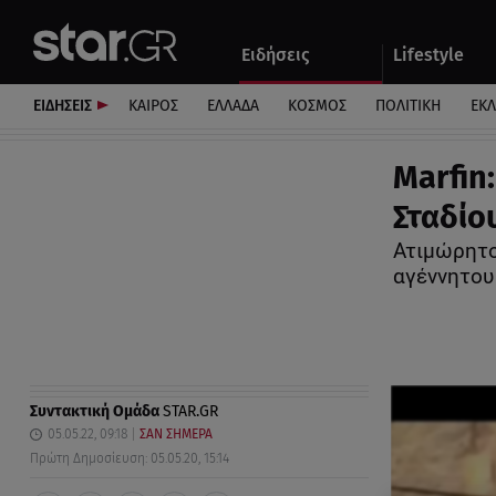
Αθλητικά
Quiz
Ειδήσεις
Lifestyle
Αυτοκίνητο
ΕΙΔΗΣΕΙΣ
ΚΑΙΡΟΣ
ΕΛΛΑΔΑ
ΚΟΣΜΟΣ
ΠΟΛΙΤΙΚΗ
ΕΚ
Marfin
Σταδίο
Ατιμώρητο
αγέννητου
Συντακτική Ομάδα
STAR.GR
05.05.22, 09:18
ΣΑΝ ΣΗΜΕΡΑ
Πρώτη Δημοσίευση: 05.05.20, 15:14