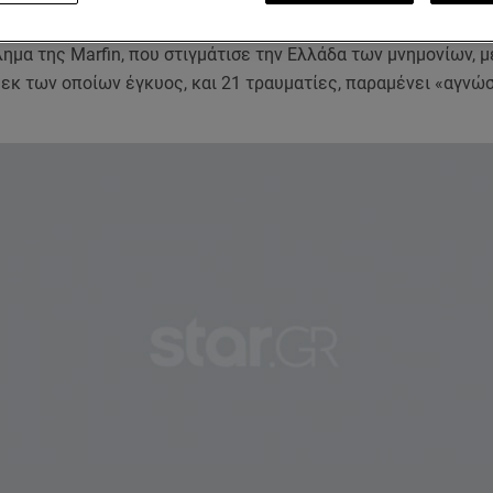
ανοί, ενώ οι δύο βασικοί κατηγορούμενοι αθωώθηκαν. Δ
ώδεκ
λημα της Marfin, που στιγμάτισε την Ελλάδα των μνημονίων, μ
 εκ των οποίων έγκυος, και 21 τραυματίες, παραμένει «αγνώ