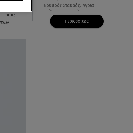
Ερυθρός Σταυρός: Άγρια
α χρόνια
επίθεση σε νοσηλεύτρια στα
ε τρεις
Επείγοντα
Περισσότερα
στων
09.08.26 , 12:28
Πάρος: Χωρίς ναυαγοσώστη η
πισίνα του beach bar όπου
πνίγηκε ο 4χρονος
09.08.26 , 12:20
Hyundai και Healthy Seas:
Καθάρισαν 36 τόνους θαλάσσια
απορρίμματα
09.08.26 , 12:13
Οι ερωτικές προβλέψεις για την
εβδομάδα 10/08/2026 -
16/08/2026