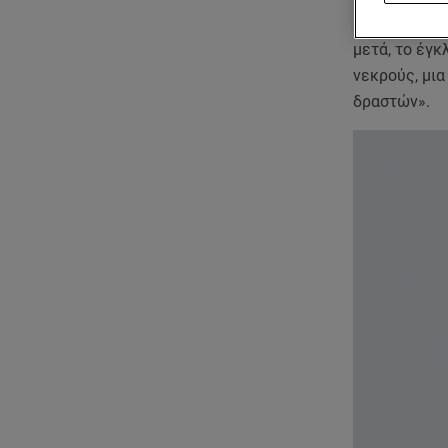
κάηκαν ζωντ
μετά, το έγκ
νεκρούς, μια
δραστών».