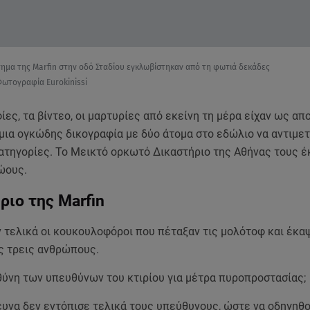
ημα της Marfin στην οδό Σταδίου εγκλωβίστηκαν από τη φωτιά δεκάδες
Φωτογραφία Eurokinissi
ες, τα βίντεο, οι μαρτυρίες από εκείνη τη μέρα είχαν ως απ
 μια ογκώδης δικογραφία με δύο άτομα στο εδώλιο να αντιμε
ατηγορίες. Το Μεικτό ορκωτό Δικαστήριο της Αθήνας τους έ
ώους.
ριο της Marfin
ν τελικά οι κουκουλοφόροι που πέταξαν τις μολότοφ και έκα
ς τρεις ανθρώπους.
θύνη των υπευθύνων του κτιρίου για μέτρα πυροπροστασίας;
ρευνα δεν εντόπισε τελικά τους υπεύθυνους, ώστε να οδηγηθ