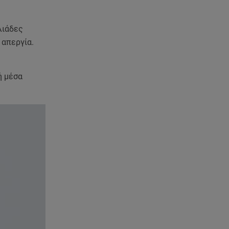
λιάδες
 απεργία.
ή μέσα