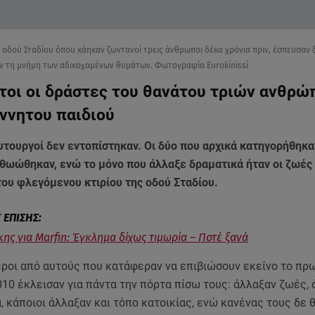
ς οδού Σταδίου όπου κάηκαν ζωντανοί τρεις άνθρωποι δέκα χρόνια πριν, έσπευσαν 
υν τη μνήμη των αδικοχαμένων θυμάτων. Φωτογραφία Eurokinissi
τοι οι δράστες του θανάτου τριών ανθρώ
ννητου παιδιού
υτουργοί δεν εντοπίστηκαν. Οι δύο που αρχικά κατηγορήθηκα
αθωώθηκαν, ενώ το μόνο που άλλαξε δραματικά ήταν οι ζωές
ου φλεγόμενου κτιρίου της οδού Σταδίου.
ης για Marfin: Έγκλημα δίχως τιμωρία – Ποτέ ξανά
εροι από αυτούς που κατάφεραν να επιβιώσουν εκείνο το πρω
10 έκλεισαν για πάντα την πόρτα πίσω τους: άλλαξαν ζωές,
 κάποιοι άλλαξαν και τόπο κατοικίας, ενώ κανένας τους δε θ