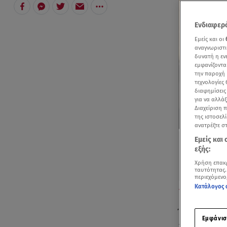
Ενδιαφερό
Εμείς και οι
αναγνωριστι
δυνατή η ε
εμφανίζοντα
την παροχή 
τεχνολογίες
διαφημίσεις
για να αλλά
Διαχείριση 
της ιστοσελί
ανατρέξτε σ
Εμείς και
εξής:
Χρήση επακ
ταυτότητας.
περιεχόμενο
Κατάλογος 
Βίντεο για τη 
Ήταν σαν σή
Εμφάνισ
τράπεζας Ma