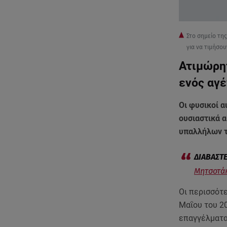
Στο σημείο τη
για να τιμήσο
Ατιμώρη
ενός αγέ
Οι φυσικοί α
ουσιαστικά 
υπαλλήλων τ
Μητσοτάκ
Οι περισσότ
Μαΐου του 20
επαγγέλματα,