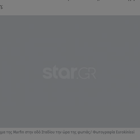
η;
μα της Marfin στην οδό Σταδίου την ώρα της φωτιάς/ Φωτογραφία Eurokinissi