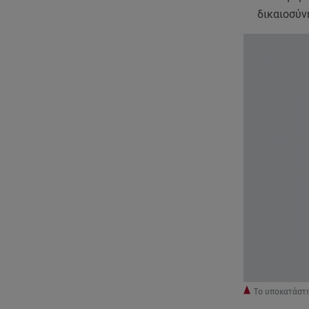
δικαιοσύν
Tο υποκατάστη