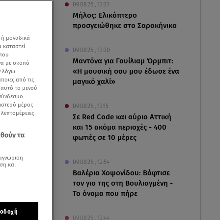
09.08.26 , 13:31
Μήλος: Ελικόπτερο
προσγειώθηκε στο Σαρακήνικο
 ή μοναδικά
α καταστεί
09.08.26 , 13:30
 που
Μαντόνα για Γουίλιαμ Όρμπιτ:
να με σκοπό
«Η μουσική σου μου έδωσε ένα
ν λόγω
ποιες από τις
μαγικό χαλί»
ε αυτό το μενού
 σύνδεσμο
ριστερό μέρος
09.08.26 , 13:15
ς λεπτομέρειες
Σε Red Code και αύριο Αττική
και 15 ακόμα περιοχές - 400
εθούν τα
φωτιές σε 10 μέρες
αγνώριση
09.08.26 , 12:54
ση και
Βαλέρια Χοψονίδου: Βάφτισε
τον γιο της στη Βουλιαγμένη -
Το όνομα που πήρε
μα της
οδοχή
 άνθρωποι
09.08.26 , 12:44