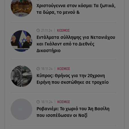
Χριστούγεννα στον κόσμο: Tα ξωτικά,
05.08.26 , 23:20
τα δώρα, το μενού &
Η Μέγκαν Μαρκλ έγινε 45! Ο ξέφρενος χορός με
τιάρα μέσα στο σπίτι της
21.11.24
ΚΟΣΜΟΣ
05.08.26 , 23:00
Εντάλματα σύλληψης για Νετανιάχου
Σίσσυ Χρηστίδου: Πιο όμορφη και λαμπερή κι
και Γκάλαντ από το Διεθνές
από το ηλιοβασίλεμα στα Χανιά!
Δικαστήριο
05.08.26 , 22:36
Μακελειό σε σπίτι στη Βόρεια Καρολίνα: Νεκρά
18.11.24
ΚΟΣΜΟΣ
τρία μέλη οικογένειας
Κύπρος: Θρήνος για την 20χρονη
Ειρήνη που σκοτώθηκε σε τροχαίο
05.08.26 , 22:35
Αλεξάνδρα Νίκα: Η... χρυσή ώρα στο σκάφος με
την καλύτερη παρέα!
18.11.24
ΚΟΣΜΟΣ
Ροβανιέμι: Το χωριό του Άη Βασίλη
που ισοπέδωσαν οι Ναζί