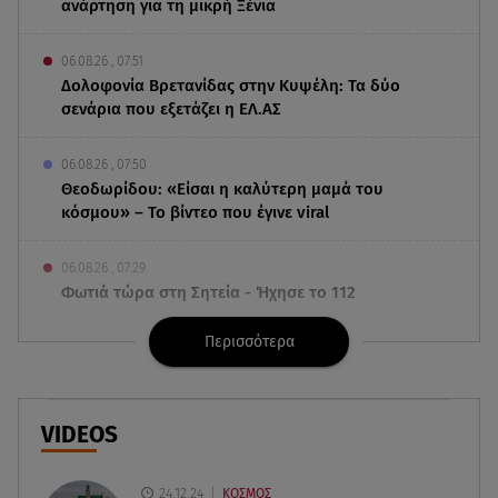
ανάρτηση για τη μικρή Ξένια
06.08.26 , 07:51
Δολοφονία Βρετανίδας στην Κυψέλη: Τα δύο
σενάρια που εξετάζει η ΕΛ.ΑΣ
06.08.26 , 07:50
Θεοδωρίδου: «Είσαι η καλύτερη μαμά του
κόσμου» – Το βίντεο που έγινε viral
06.08.26 , 07:29
Φωτιά τώρα στη Σητεία - Ήχησε το 112
Περισσότερα
06.08.26 , 03:00
Εορτολόγιο: Ποιοι γιορτάζουν στις 6 Αυγούστου
05.08.26 , 23:39
VIDEOS
Άριελ Κωνσταντινίδη: «Αντιμετωπίζουν τον
Γιάννη Παπαμιχαήλ ως "Γιαννάκη"»
24.12.24
ΚΟΣΜΟΣ