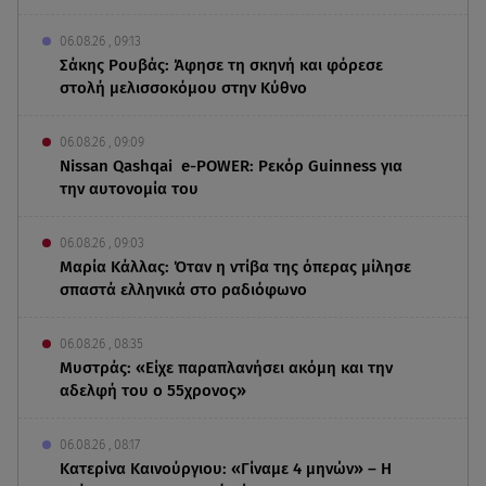
06.08.26 , 09:13
Σάκης Ρουβάς: Άφησε τη σκηνή και φόρεσε
στολή μελισσοκόμου στην Κύθνο
06.08.26 , 09:09
Nissan Qashqai e-POWER: Ρεκόρ Guinness για
την αυτονομία του
06.08.26 , 09:03
Μαρία Κάλλας: Όταν η ντίβα της όπερας μίλησε
σπαστά ελληνικά στο ραδιόφωνο
06.08.26 , 08:35
Μυστράς: «Είχε παραπλανήσει ακόμη και την
αδελφή του ο 55χρονος»
06.08.26 , 08:17
Κατερίνα Καινούργιου: «Γίναμε 4 μηνών» – Η