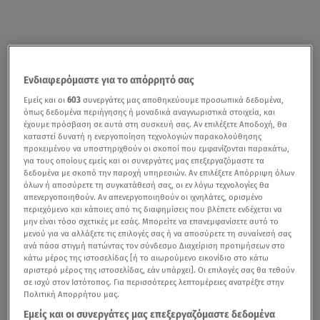
Ενδιαφερόμαστε για το απόρρητό σας
Εμείς και οι
603
συνεργάτες μας αποθηκεύουμε προσωπικά δεδομένα,
όπως δεδομένα περιήγησης ή μοναδικά αναγνωριστικά στοιχεία, και
έχουμε πρόσβαση σε αυτά στη συσκευή σας. Αν επιλέξετε Αποδοχή, θα
καταστεί δυνατή η ενεργοποίηση τεχνολογιών παρακολούθησης
προκειμένου να υποστηριχθούν οι σκοποί που εμφανίζονται παρακάτω,
για τους οποίους εμείς και οι συνεργάτες μας επεξεργαζόμαστε τα
δεδομένα με σκοπό την παροχή υπηρεσιών. Αν επιλέξετε Απόρριψη όλων
όλων ή αποσύρετε τη συγκατάθεσή σας, οι εν λόγω τεχνολογίες θα
απενεργοποιηθούν. Αν απενεργοποιηθούν οι ιχνηλάτες, ορισμένο
περιεχόμενο και κάποιες από τις διαφημίσεις που βλέπετε ενδέχεται να
μην είναι τόσο σχετικές με εσάς. Μπορείτε να επανεμφανίσετε αυτό το
μενού για να αλλάξετε τις επιλογές σας ή να αποσύρετε τη συναίνεσή σας
ανά πάσα στιγμή πατώντας τον σύνδεσμο Διαχείριση προτιμήσεων στο
κάτω μέρος της ιστοσελίδας [ή το αιωρούμενο εικονίδιο στο κάτω
αριστερό μέρος της ιστοσελίδας, εάν υπάρχει]. Οι επιλογές σας θα τεθούν
σε ισχύ στον Ιστότοπος. Για περισσότερες λεπτομέρειες ανατρέξτε στην
Πολιτική Απορρήτου μας.
Εμείς και οι συνεργάτες μας επεξεργαζόμαστε δεδομένα