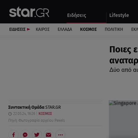
Αθλητικά
Quiz
Ειδήσεις
Lifestyle
Αυτοκίνητο
ΕΙΔΗΣΕΙΣ
ΚΑΙΡΟΣ
ΕΛΛΑΔΑ
ΚΟΣΜΟΣ
ΠΟΛΙΤΙΚΗ
ΕΚ
Ποιες ε
αναταρ
Δύο από α
Συντακτική Ομάδα
STAR.GR
22.05.24, 16:26
ΚΟΣΜΟΣ
Πηγή: Φωτογραφία αρχείου Pexels