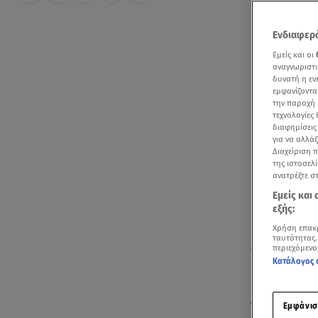
Ενδιαφερό
Εμείς και οι
αναγνωριστι
δυνατή η ε
εμφανίζοντα
την παροχή 
τεχνολογίες
διαφημίσεις
για να αλλά
Διαχείριση 
της ιστοσελί
ανατρέξτε σ
Εμείς και
εξής:
Χρήση επακ
ταυτότητας.
Ρεπορτάζ για τ
περιεχόμενο
Κατάλογος 
Μία ημέρα μ
Airlines
από τ
Εμφάνισ