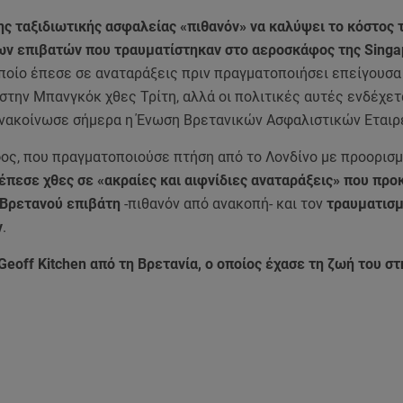
ης ταξιδιωτικής ασφαλείας «πιθανόν» να καλύψει το κόστος 
ων επιβατών που τραυματίστηκαν
στο αεροσκάφος της Singa
οποίο έπεσε σε αναταράξεις πριν πραγματοποιήσει επείγουσα
την Μπανγκόκ χθες Τρίτη, αλλά οι πολιτικές αυτές ενδέχετ
ανακοίνωσε σήμερα η Ένωση Βρετανικών Ασφαλιστικών Εταιρ
ος, που πραγματοποιούσε πτήση από το Λονδίνο με προορισμ
έπεσε χθες σε «ακραίες και αιφνίδιες αναταράξεις» που προ
 Bρετανού επιβάτη
-πιθανόν από ανακοπή- και τον
τραυματισμ
ν
.
eoff Kitchen από τη Βρετανία, ο οποίος έχασε τη ζωή του στ