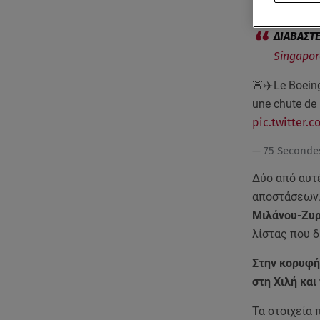
πτήσεις όπου
Singapor
🚨✈️Le Boeing
une chute de 
pic.twitter
— 75 Seconde
Δύο από αυτ
αποστάσεων.
Μιλάνου-Ζυρ
λίστας που δ
Στην κορυφή
στη Χιλή και
Τα στοιχεία 