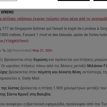
 έχει παρατηρηθεί να έχουν πολλές αναταράξεις.
e Airlines: «Κάποιοι έκαναν τούμπες στον αέρα από τις αναταρά
 777 de Singapore Airlines qui faisait le trajet de Londres à Sin
1800 mètres. Faisant 1 mort et des blessés, après de fortes turb
.com/Y7dgNSFhmO
s 🗞️ (@75secondes)
May 21, 2024
ές βρίσκονται στην
Ευρώπη
και πρόκειται για πτήσεις μικρώ
 Οι ωριαίες πτήσεις πάνω από τις Άλπεις μεταξύ
Μιλάνου-Γ
ίχης
βρίσκονται στην
πέμπτη και δέκατη θέση
, αντίστοιχα, τ
ημοσιεύει η Daily Mail.
 της λίστας
βρίσκεται η πτήση 1.905 χιλιομέτρων μεταξύ το
 της Σάντα Κρουζ στη Βολιβία
.
που αναφέρει η βρετανική εφημερίδα, προέκυψαν από την Turb