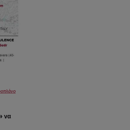
εροπλάνο
» να