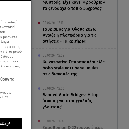
Μυστράς: Είχε κάνει «φρούριο»
το ξενοδοχείο του ο 55χρονος
 ή μοναδικά
05.08.26 , 12:11
α καταστεί
Τουρισμός για Όλους 2026:
 που
Άνοιξε η πλατφόρμα για τις
να με σκοπό
αιτήσεις - Τα κριτήρια
ν λόγω
ποιες από τις
ε αυτό το μενού
05.08.26 , 12:03
 σύνδεσμο
ριστερό μέρος
Κωνσταντίνα Σπυροπούλου: Με
ς λεπτομέρειες
boho style και Chanel mules
στις διακοπές της
εθούν τα
05.08.26 , 12:00
αγνώριση
Banded Glute Bridges: Η top
ση και
άσκηση για στρογγυλούς
tar
γλουτούς!
Singapore
05.08.26 , 11:46
οδοχή
Σαμοθράκη: Ο 22χρονος έπεσε