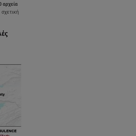
Έναρξη περιοδείας για τις
 αρχεία
«Τρωάδες», μετά τον θρίαμβο
 σχετική
στην Επίδαυρο
05.08.26 , 10:59
λές
Συρίγος- Ζουγανέλη:
Εντυπωσιακές φωτογραφίες
από Άνδρο- Μύκονο
05.08.26 , 10:49
Κυψέλη: Από το ντοκιμαντέρ
του Ερυθρού Σταυρού, στο
θρίλερ με την 38χρονη
05.08.26 , 10:45
Νίκος Πολυδερόπουλος: Το
τρυφερό ενσταντανέ με τον 5,5
μηνών γιο του
05.08.26 , 10:44