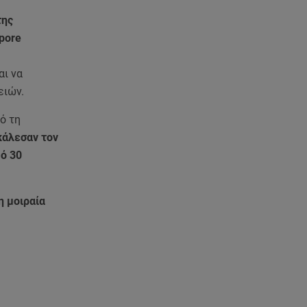
της
pore
αι να
ειών.
ό τη
κάλεσαν τον
ό 30
η μοιραία