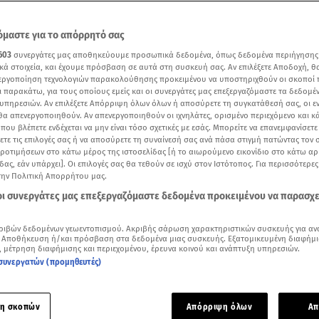
μαστε για το απόρρητό σας
603
συνεργάτες μας αποθηκεύουμε προσωπικά δεδομένα, όπως δεδομένα περιήγησης
κά στοιχεία, και έχουμε πρόσβαση σε αυτά στη συσκευή σας. Αν επιλέξετε Αποδοχή, θ
νεργοποίηση τεχνολογιών παρακολούθησης προκειμένου να υποστηριχθούν οι σκοποί
ι παρακάτω, για τους οποίους εμείς και οι συνεργάτες μας επεξεργαζόμαστε τα δεδομέ
υπηρεσιών. Αν επιλέξετε Απόρριψη όλων όλων ή αποσύρετε τη συγκατάθεσή σας, οι ε
 θα απενεργοποιηθούν. Αν απενεργοποιηθούν οι ιχνηλάτες, ορισμένο περιεχόμενο και κά
 που βλέπετε ενδέχεται να μην είναι τόσο σχετικές με εσάς. Μπορείτε να επανεμφανίσετ
ξετε τις επιλογές σας ή να αποσύρετε τη συναίνεσή σας ανά πάσα στιγμή πατώντας τον
προτιμήσεων στο κάτω μέρος της ιστοσελίδας [ή το αιωρούμενο εικονίδιο στο κάτω α
δας, εάν υπάρχει]. Οι επιλογές σας θα τεθούν σε ισχύ στον Ιστότοπος. Για περισσότερε
την Πολιτική Απορρήτου μας.
Δείτε περισσότερα άρθρα μας στα αποτελέσματα αναζήτησης
 οι συνεργάτες μας επεξεργαζόμαστε δεδομένα προκειμένου να παρασχ
Add star.gr on Google
ριβών δεδομένων γεωεντοπισμού. Ακριβής σάρωση χαρακτηριστικών συσκευής για αν
 Αποθήκευση ή/και πρόσβαση στα δεδομένα μιας συσκευής. Εξατομικευμένη διαφήμι
η μοιραία πτήση της Singapore Airlines / Βίντεο αρχείου από δελτίο ειδήσεων του S
, μέτρηση διαφήμισης και περιεχομένου, έρευνα κοινού και ανάπτυξη υπηρεσιών.
συνεργατών (προμηθευτές)
ετά το θανατηφόρο συμβάν κατά τη διάρκεια της πτήσης της
ο Λονδίνο στη Σιγκαπούρη, η Daily Mail δημοσίευσε λίστα με
η σκοπών
Απόρριψη όλων
Απ