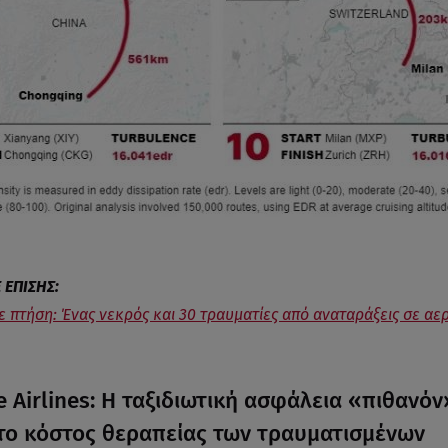
ε πτήση: Ένας νεκρός και 30 τραυματίες από αναταράξεις σε α
e Airlines: Η ταξιδιωτική ασφάλεια «πιθανόν
το κόστος θεραπείας των τραυματισμένων