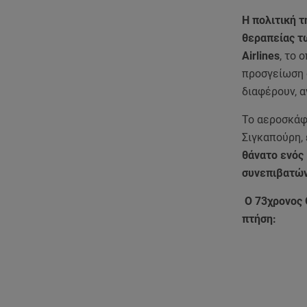
Η πολιτική τ
θεραπείας τ
Airlines
, το 
προσγείωση σ
διαφέρουν, 
Το αεροσκάφ
Σιγκαπούρη,
θάνατο ενός
συνεπιβατώ
Ο 73χρονος G
πτήση: