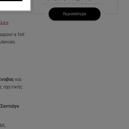
σε καυτό νερό που ξεπερνούσε
τους 60°C
Περισσότερα
ξεις»
05.08.26 , 11:42
Σταματίνα Τσιμτσιλή: Το πρωινό
gapour a fait
- έκπληξη που ετοίμασε η κόρη
ulences.
της στην Πάρο
05.08.26 , 11:31
Πώς προσταταυεόμαστε από τις
επιπτώσεις της φωτιάς - Οδηγίες
ν
του ΠΙΣ
ένοβας
και
ης σχετικής
05.08.26 , 11:16
Ανδρομάχη & Γιώργος Λιβάνης:
Η αινιγματική ανάρτηση και οι
υ
Σαντιάγο
φήμες χωρισμού
05.08.26 , 11:00
li,