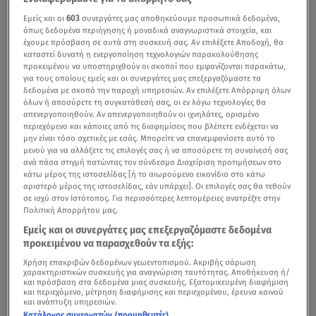
Εμείς και οι
603
συνεργάτες μας αποθηκεύουμε προσωπικά δεδομένα,
όπως δεδομένα περιήγησης ή μοναδικά αναγνωριστικά στοιχεία, και
έχουμε πρόσβαση σε αυτά στη συσκευή σας. Αν επιλέξετε Αποδοχή, θα
καταστεί δυνατή η ενεργοποίηση τεχνολογιών παρακολούθησης
προκειμένου να υποστηριχθούν οι σκοποί που εμφανίζονται παρακάτω,
για τους οποίους εμείς και οι συνεργάτες μας επεξεργαζόμαστε τα
δεδομένα με σκοπό την παροχή υπηρεσιών. Αν επιλέξετε Απόρριψη όλων
όλων ή αποσύρετε τη συγκατάθεσή σας, οι εν λόγω τεχνολογίες θα
απενεργοποιηθούν. Αν απενεργοποιηθούν οι ιχνηλάτες, ορισμένο
περιεχόμενο και κάποιες από τις διαφημίσεις που βλέπετε ενδέχεται να
μην είναι τόσο σχετικές με εσάς. Μπορείτε να επανεμφανίσετε αυτό το
μενού για να αλλάξετε τις επιλογές σας ή να αποσύρετε τη συναίνεσή σας
ανά πάσα στιγμή πατώντας τον σύνδεσμο Διαχείριση προτιμήσεων στο
κάτω μέρος της ιστοσελίδας [ή το αιωρούμενο εικονίδιο στο κάτω
αριστερό μέρος της ιστοσελίδας, εάν υπάρχει]. Οι επιλογές σας θα τεθούν
σε ισχύ στον Ιστότοπος. Για περισσότερες λεπτομέρειες ανατρέξτε στην
Πολιτική Απορρήτου μας.
Εμείς και οι συνεργάτες μας επεξεργαζόμαστε δεδομένα
προκειμένου να παρασχεθούν τα εξής:
Χρήση επακριβών δεδομένων γεωεντοπισμού. Ακριβής σάρωση
χαρακτηριστικών συσκευής για αναγνώριση ταυτότητας. Αποθήκευση ή/
και πρόσβαση στα δεδομένα μιας συσκευής. Εξατομικευμένη διαφήμιση
και περιεχόμενο, μέτρηση διαφήμισης και περιεχομένου, έρευνα κοινού
και ανάπτυξη υπηρεσιών.
Κατάλογος συνεργατών (προμηθευτές)