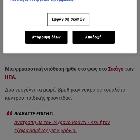
Εμφάνιση σκοπών
Απόρριψη όλων
Αποδοχή
Μια φρικιαστική υπόθεση ήρθε στο φως στο
Σικάγο
των
ΗΠΑ
.
Δύο νεογέννητα μωρά βρέθηκαν νεκρά σε τουαλέτα
κέντρου παιδικής φροντίδας.
Ανατροπή με τον 24χρονο Ρούντι - Δεν ήταν
εξαφανισμένος για 8 χρόνια;