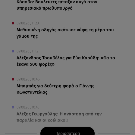
Κόσοβο: Βουλευτές πέταξαν αυγά στον
υπηρεσιακό πρωθυπουργό
09.08.26 , 11:23
Μεθυσμένη οδηγός σκότωσε νύφη τη μέρα του
γάμου της
09.08.26 , 11:12
Αλέξανδρος Τσουβέλας για Εύα Καρύδη: «Θα το
έκανα 500 φορές»
09.08.26 , 10:46
Μπαμπάς για δεύτερη φορά ο Γιάννης
Κωνσταντέλιας
09.08.26 , 10:43
Αλέξης Γεωργούλης: Η ανάρτηση από την
παραλία και οι κοιλιακοί!
Περισσότερα