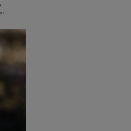
Χιώτη, Χριστίνα Πιτουρά
ό
ου
07.08.26 , 14:44
Στεφανίδου: «Κόβει» την ανάσα
με το σώμα της - Οι πόζες με
μαγιό
07.08.26 , 14:05
Μυστράς: «Τον έβαλα στον
καταψύκτη γιατί ήθελα να τον
κρατήσω άφθαρτο»
07.08.26 , 14:00
K-beauty blush: Τα viral ρουζ
που υπόσχονται το πολυπόθητο
κορεάτικο glow
07.08.26 , 13:42
Παραλίες: Πάνω από 1.500
έλεγχοι - Στη μάχη drones και