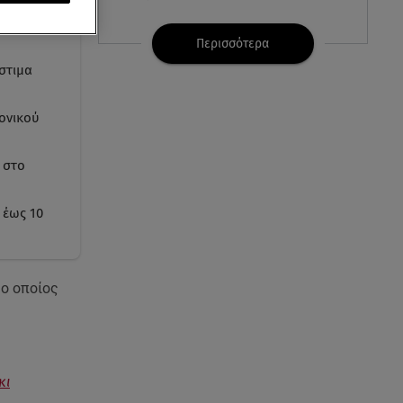
τιών στην
07.08.26 , 15:24
Περισσότερα
Ιωάννα Τούνη - Δημήτρης
στιμα
Σπυριδωνίδης: Η throwback
φωτογραφία από την Ίμπιζα
ονικού
07.08.26 , 15:21
Toyota C-HR: Δέκα χρόνια
 στο
ξεχωριστής καινοτομίας και
επιτυχίας
 έως 10
07.08.26 , 15:09
Τροχαίο Σέρρες: «Δεν πρόλαβα
να κάνω κάτι κι έπεσε πάνω
,
ο οποίος
μου»
07.08.26 , 14:49
Πέθανε η δημοσιογράφος και
κι
πρώην σύζυγος του Βασίλη