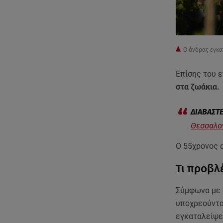
O άνδρας εγκα
Επίσης του 
στα ζωάκια.
Θεσσαλον
Ο 55χρονος 
Τι προβλ
Σύμφωνα με 
υποχρεούντ
εγκαταλείψε