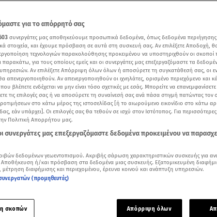
μαστε για το απόρρητό σας
603
συνεργάτες μας αποθηκεύουμε προσωπικά δεδομένα, όπως δεδομένα περιήγησης
κά στοιχεία, και έχουμε πρόσβαση σε αυτά στη συσκευή σας. Αν επιλέξετε Αποδοχή, θ
νεργοποίηση τεχνολογιών παρακολούθησης προκειμένου να υποστηριχθούν οι σκοποί
ι παρακάτω, για τους οποίους εμείς και οι συνεργάτες μας επεξεργαζόμαστε τα δεδομέ
υπηρεσιών. Αν επιλέξετε Απόρριψη όλων όλων ή αποσύρετε τη συγκατάθεσή σας, οι ε
 θα απενεργοποιηθούν. Αν απενεργοποιηθούν οι ιχνηλάτες, ορισμένο περιεχόμενο και κά
 που βλέπετε ενδέχεται να μην είναι τόσο σχετικές με εσάς. Μπορείτε να επανεμφανίσετ
ξετε τις επιλογές σας ή να αποσύρετε τη συναίνεσή σας ανά πάσα στιγμή πατώντας τον
προτιμήσεων στο κάτω μέρος της ιστοσελίδας [ή το αιωρούμενο εικονίδιο στο κάτω α
δας, εάν υπάρχει]. Οι επιλογές σας θα τεθούν σε ισχύ στον Ιστότοπος. Για περισσότερε
την Πολιτική Απορρήτου μας.
Δείτε περισσότερα άρθρα μας στα αποτελέσματα αναζήτησης
 οι συνεργάτες μας επεξεργαζόμαστε δεδομένα προκειμένου να παρασχ
Add star.gr on Google
ριβών δεδομένων γεωεντοπισμού. Ακριβής σάρωση χαρακτηριστικών συσκευής για αν
 Αποθήκευση ή/και πρόσβαση στα δεδομένα μιας συσκευής. Εξατομικευμένη διαφήμι
, μέτρηση διαφήμισης και περιεχομένου, έρευνα κοινού και ανάπτυξη υπηρεσιών.
ε το άρθρο
1:53
λεπτά
συνεργατών (προμηθευτές)
α ματιά
-
by STAR AI
η σκοπών
Απόρριψη όλων
Απ