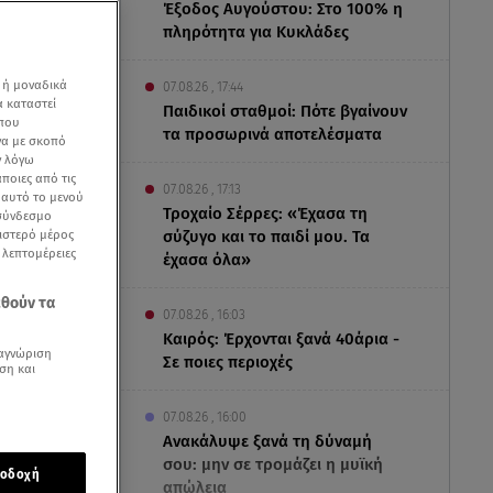
Έξοδος Αυγούστου: Στο 100% η
πληρότητα για Κυκλάδες
 ή μοναδικά
07.08.26 , 17:44
α καταστεί
Παιδικοί σταθμοί: Πότε βγαίνουν
 που
τα προσωρινά αποτελέσματα
να με σκοπό
ν λόγω
ποιες από τις
07.08.26 , 17:13
ε αυτό το μενού
Τροχαίο Σέρρες: «Έχασα τη
 σύνδεσμο
ριστερό μέρος
σύζυγο και το παιδί μου. Τα
ς λεπτομέρειες
έχασα όλα»
εθούν τα
07.08.26 , 16:03
Καιρός: Έρχονται ξανά 40άρια -
αγνώριση
Σε ποιες περιοχές
ση και
07.08.26 , 16:00
Ανακάλυψε ξανά τη δύναμή
σου: μην σε τρομάζει η μυϊκή
οδοχή
απώλεια