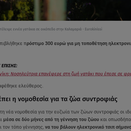
τέλειψε εννέα γατάκια σε οικόπεδο στην Καλαμαριά - Eurokinissi
επιβλήθηκε π
ρόστιμο 300 ευρώ για μη τοποθέτηση ηλεκτρονι
ίκη: Νοσηλεύτρια επανέφερε στη ζωή γατάκι που έπεσε σε φρ
αφέθηκε ελεύθερος.
έπει η νομοθεσία για τα ζώα συντροφιάς
τη νέα νομοθεσία για την ευζωία των ζώων συντροφιάς οι ιδ
αι
μέσα σε δύο μήνες από τη γέννηση του ζώου
και οπωσδήπο
ι τον τόπο γέννησης,
να του βάλουν ηλεκτρονικό τσιπ σήμαν