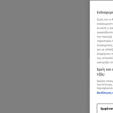
Ενδιαφερό
Εμείς και οι
αναγνωριστι
δυνατή η ε
εμφανίζοντα
την παροχή 
τεχνολογίες
διαφημίσεις
για να αλλά
Διαχείριση 
της ιστοσελί
ανατρέξτε σ
Εμείς και
εξής:
Χρήση επακ
ταυτότητας.
περιεχόμενο
Ακούστ
Κατάλογος 
Με μι
Εμφάνισ