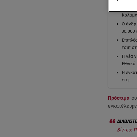
Πρόστι
Καλαμα
Ο άνδρ
30.000 
Επιπλέ
τσιπ σ
Η νέα 
Εθνικό
Η εγκα
έτη.
Πρόστιμα
, σ
εγκατέλειψε
Βίντεο: 