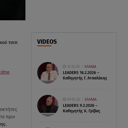
νέες τεχνολογίες
07.08.26 , 13:33
Καινούργιου:Πένθος για
συνεργάτιδά της «Θα μου
λείπεις πάντα και για πάντα»
VIDEOS
κού τσιπ
07.08.26 , 13:16
Γιάννης Στάνκογλου: Δείτε τον
έφηβο με μακριά μαλλιά
16.02.26
ΕΛΛΑΔΑ
εάτιο
LEADERS 16.2.2026 –
Καθηγητής Γ. Ατσαλάκης
09.02.26
ΕΛΛΑΔΑ
LEADERS 9.2.2026 –
ιοκτήτες
Καθηγητής Κ. Γρίβας
τε πριν
σης.