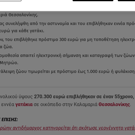
μο 270.300 ευρώ επιβλήθηκε σε 55χρονο για εγκατάλειψη εννέα γα
ριά Θεσσαλονίκης.
ας συνελήφθη από την αστυνομία και του επιβλήθηκαν εννέα πρό
ευρώ για κάθε γατάκι.
ον, του επιβλήθηκε πρόστιμο 300 ευρώ για μη τοποθέτηση ηλεκτρ
τα ζώα.
νομοθεσία απαιτεί ηλεκτρονική σήμανση και καταγραφή των ζώων
 Μητρώο.
τάλειψη ζώου τιμωρείται με πρόστιμο έως 1.000 ευρώ ή φυλάκιση
υνολικού ύψους
270.300 ευρώ επιβλήθηκαν σε έναν 55χρονο
 εννέα
γατάκια
σε οικόπεδο στην Καλαμαριά
Θεσσαλονίκης
.
Πρώην αντιδήμαρχος κατηγορείται ότι σκότωσε νεογέννητο γατά