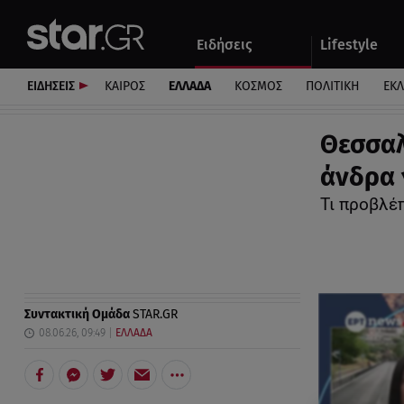
Αθλητικά
Quiz
Ειδήσεις
Lifestyle
Αυτοκίνητο
ΕΙΔΗΣΕΙΣ
ΚΑΙΡΟΣ
ΕΛΛΑΔΑ
ΚΟΣΜΟΣ
ΠΟΛΙΤΙΚΗ
ΕΚ
Θεσσαλ
άνδρα 
Τι προβλέ
Συντακτική Ομάδα
STAR.GR
08.06.26, 09:49
ΕΛΛΑΔΑ