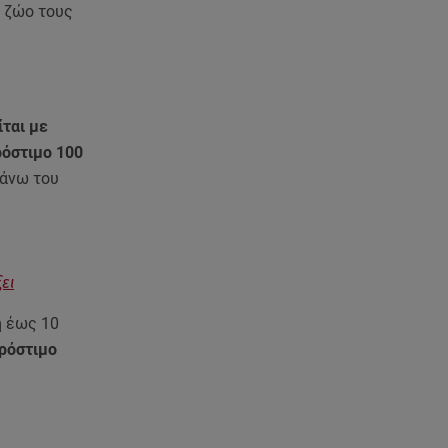
ο ζώο τους
.
ται με
όστιμο 100
 άνω του
ει
 έως 10
πρόστιμο