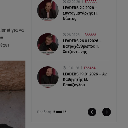
02.02.26
ΕΛΛΑΔΑ
LEADERS 2.2.2026 –
Συνταγματάρχης Π.
Νάστος
snet για να
26.01.26
ΕΛΛΑΔΑ
υν
LEADERS 26.01.2026 –
 έχει
Βατραχάνθρωπος Τ.
Χατζαντώνης
19.01.26
ΕΛΛΑΔΑ
LEADERS 19.01.2026 – Αν.
Καθηγητής Μ.
Παπάζογλου
Προβολή
5 από 15