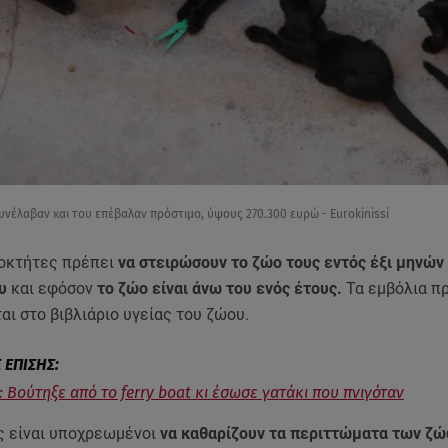
συνέλαβαν και του επέβαλαν πρόστιμο, ύψους 270.300 ευρώ - Eurokinissi
ιοκτήτες πρέπει
να στειρώσουν το ζώο τους εντός έξι μηνών
ου
και εφόσον
το ζώο είναι άνω του ενός έτους.
Τα εμβόλια πρ
ι στο βιβλιάριο υγείας του ζώου.
: Βούτηξε από το ferry boat κι έσωσε γατάκι που πνιγόταν
ες είναι υποχρεωμένοι
να καθαρίζουν τα περιττώματα των ζώ