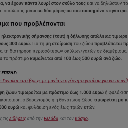
α, να έχουν πάντα λουρί στον σκύλο τους
και να δηλώσουν τ
η απώλειας
μέσα σε δύο μέρες σε πιστοποιημένο κτηνίατρο
ιμα που προβλέπονται
 ηλεκτρονικής σήμανσης (τσιπ) ή δήλωσης απώλειας τιμωρεί
ψους 300 ευρώ.
Για τη
μη στείρωση
του ζώου
προβλέπεται πρ
α τη διατήρηση περισσότερων σκύλων/γατών σε διαμέρισμα
ου το πρόστιμο
κυμαίνεται από 100 έως 500 ευρώ ανά ζώο.
: Γυναίκα κατέβρεχε με μανία νεογέννητα γατάκια για να τα πνίξ
ψη ζώου τιμωρείται με πρόστιμο έως 1.000 ευρώ
ή φυλάκιση
κακοποίηση, ο βασανισμός ή η θανάτωση ζώου
τιμωρείται με 
.000 ευρώ
και φυλάκιση ενός έως τριών ετών.
ς τις
ειδήσεις
από την
Ελλάδα
και τον
Κόσμο
.