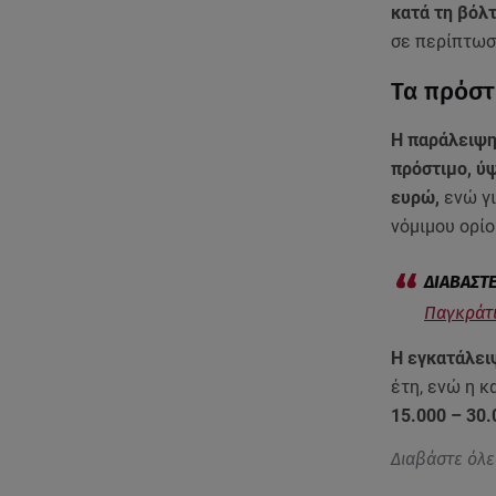
κατά τη βόλτ
σε περίπτωσ
Τα πρόστ
Η παράλειψη
πρόστιμο, ύ
ευρώ,
ενώ γι
νόμιμου ορί
Παγκράτι
Η εγκατάλει
έτη, ενώ η 
15.000 – 30
Διαβάστε όλε