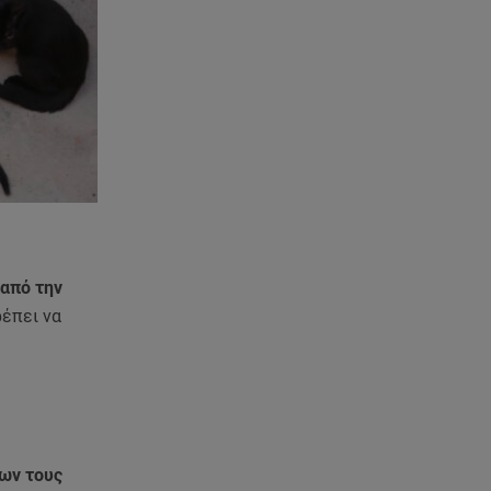
 από την
έπει να
ων τους