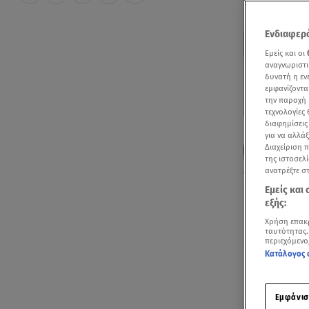
Ενδιαφερό
Εμείς και οι
αναγνωριστι
δυνατή η ε
εμφανίζοντα
την παροχή 
τεχνολογίες
διαφημίσεις
για να αλλά
Διαχείριση 
της ιστοσελί
Γεμάτη η παραλ
ανατρέξτε σ
Εμείς και
εξής:
Χρήση επακ
ταυτότητας.
περιεχόμενο
Κατάλογος 
Ακούστ
Εμφάνισ