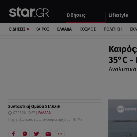
Αθλητικά
Quiz
Ειδήσεις
Lifestyle
Αυτοκίνητο
ΕΙΔΗΣΕΙΣ
ΚΑΙΡΟΣ
ΕΛΛΑΔΑ
ΚΟΣΜΟΣ
ΠΟΛΙΤΙΚΗ
ΕΚ
Καιρός
35°C -
Αναλυτικά
Συντακτική Ομάδα
STAR.GR
07.06.26, 10:57
ΕΛΛΑΔΑ
Πηγή: εξωτερική φωτογραφία αρχείου ΙΝΤΙΜΕ