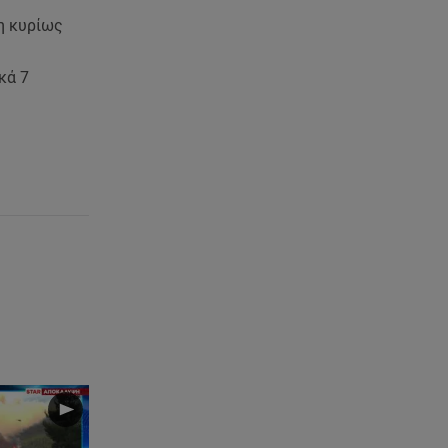
νη κυρίως
κά 7