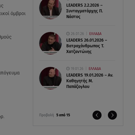
LEADERS 2.2.2026 –
ις
Συνταγματάρχης Π.
ικοί όμβροι
Νάστος
26.01.26
ΕΛΛΑΔΑ
θμούς
LEADERS 26.01.2026 –
Βατραχάνθρωπος Τ.
Χατζαντώνης
19.01.26
ΕΛΛΑΔΑ
 απόγευμα
LEADERS 19.01.2026 – Αν.
Καθηγητής Μ.
Παπάζογλου
Προβολή
5 από 15
ρ.