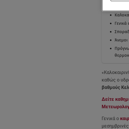
Με μι
Καλοκα
Γενικά
Σποραδ
Άνεμοι
Πρόγνω
θερμοκ
«Καλοκαιρινή
καθώς ο υδρ
βαθμούς Κελ
Δείτε καθημ
Μετεωρολογ
Γενικά ο
και
μεσημβρινές