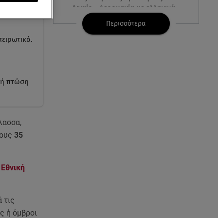
Αιγαίο - Αερομαχία με ελληνικά
F-16
Περισσότερα
πειρωτικά.
06.08.26 , 21:31
Τροχαίο για τον Mike - Η
ανακοίνωση του ράπερ στα
social media
κρή πτώση
06.08.26 , 21:22
Ισραήλ - Κύπρος - Κρήτη: Το
μεγαλύτερο υποθαλάσσιο
λασσα,
καλώδιο στον κόσμο
τους
35
06.08.26 , 21:07
Motor Oil: Δωρεά
 Εθνική
πυροσβεστικών οχημάτων και
εξοπλισμού στον Άγιο Βασίλειο
 τις
06.08.26 , 20:49
ς ή όμβροι