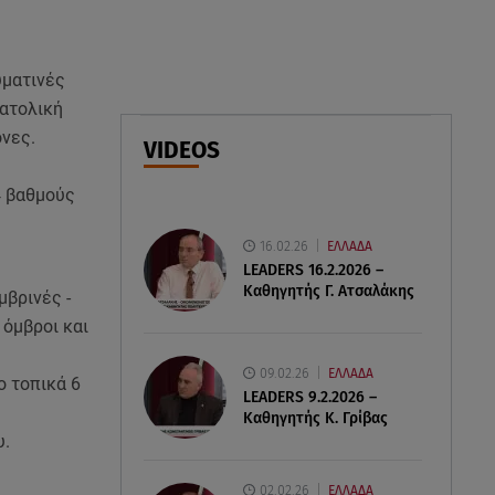
Πότε δεν επιβάλλεται φόρος
κληρονομιάς σε τραπεζικές
καταθέσεις
υματινές
νατολική
06.08.26 , 19:17
ονες.
Κυψέλη: «Βιώνουμε βαθιά
VIDEOS
οδύνη» - Τι λέει η οικογένεια της
Λίζα
4 βαθμούς
06.08.26 , 19:10
16.02.26
ΕΛΛΑΔΑ
Μπαντέρας: «Η καρδιακή
LEADERS 16.2.2026 –
προσβολή ήταν το καλύτερο
Καθηγητής Γ. Ατσαλάκης
μβρινές -
πράγμα που μου συνέβη»
 όμβροι και
09.02.26
ΕΛΛΑΔΑ
ο τοπικά 6
LEADERS 9.2.2026 –
Καθηγητής Κ. Γρίβας
υ.
02.02.26
ΕΛΛΑΔΑ