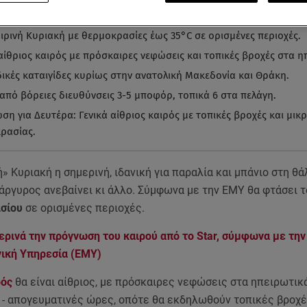
α ματιά
-
by STAR AI
ιρινή Κυριακή με θερμοκρασίες έως 35°C σε ορισμένες περιοχές.
 αίθριος καιρός με πρόσκαιρες νεφώσεις και τοπικές βροχές στα η
ικές καταιγίδες κυρίως στην ανατολική Μακεδονία και Θράκη.
 από βόρειες διευθύνσεις 3-5 μποφόρ, τοπικά 6 στα πελάγη.
ση για Δευτέρα: Γενικά αίθριος καιρός με τοπικές βροχές και μι
ρασίας.
» Κυριακή η σημερινή, ιδανική για παραλία και μπάνιο στη θά
άργυρος ανεβαίνει κι άλλο. Σύμφωνα με την ΕΜΥ θα φτάσει 
σίου
σε ορισμένες περιοχές.
ερινά την πρόγνωση του καιρού από το Star, σύμφωνα με την
ική Υπηρεσία (ΕΜΥ)
ρός
θα είναι αίθριος, με πρόσκαιρες νεφώσεις στα ηπειρωτικά
 - απογευματινές ώρες, οπότε θα εκδηλωθούν τοπικές βροχέ