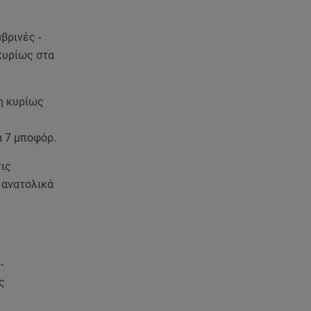
βρινές -
κυρίως στα
νη κυρίως
ά 7 μποφόρ.
τις
 ανατολικά
-
ς