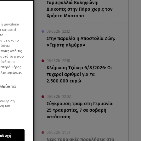
Γαρυφαλλιά Καληφώνη:
Διακοπές στην Πάρο χωρίς τον
Χρήστο Μάστορα
 ή μοναδικά
α καταστεί
06.08.26 , 22:12
 που
Στην παραλία η Αποστολία Ζώη:
να με σκοπό
«Γεμάτη αλμύρα»
ν λόγω
ποιες από τις
ε αυτό το μενού
06.08.26 , 22:10
 σύνδεσμο
ριστερό μέρος
Κλήρωση Τζόκερ 6/8/2026: Οι
ς λεπτομέρειες
τυχεροί αριθμοί για τα
2.500.000 ευρώ
εθούν τα
06.08.26 , 22:02
αγνώριση
Σύγκρουση τραμ στη Γερμανία:
ση και
25 τραυματίες, 7 σε σοβαρή
κατάσταση
06.08.26 , 21:59
οδοχή
Νέες τουρκικές προκλήσεις στο