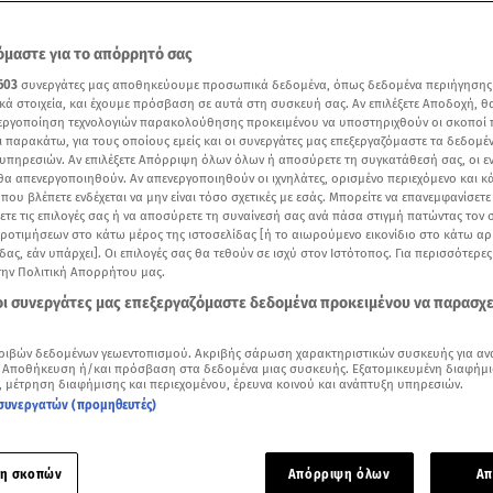
μαστε για το απόρρητό σας
603
συνεργάτες μας αποθηκεύουμε προσωπικά δεδομένα, όπως δεδομένα περιήγησης
κά στοιχεία, και έχουμε πρόσβαση σε αυτά στη συσκευή σας. Αν επιλέξετε Αποδοχή, θ
νεργοποίηση τεχνολογιών παρακολούθησης προκειμένου να υποστηριχθούν οι σκοποί
ι παρακάτω, για τους οποίους εμείς και οι συνεργάτες μας επεξεργαζόμαστε τα δεδομέ
υπηρεσιών. Αν επιλέξετε Απόρριψη όλων όλων ή αποσύρετε τη συγκατάθεσή σας, οι ε
 θα απενεργοποιηθούν. Αν απενεργοποιηθούν οι ιχνηλάτες, ορισμένο περιεχόμενο και κά
 που βλέπετε ενδέχεται να μην είναι τόσο σχετικές με εσάς. Μπορείτε να επανεμφανίσετ
ξετε τις επιλογές σας ή να αποσύρετε τη συναίνεσή σας ανά πάσα στιγμή πατώντας τον
προτιμήσεων στο κάτω μέρος της ιστοσελίδας [ή το αιωρούμενο εικονίδιο στο κάτω α
δας, εάν υπάρχει]. Οι επιλογές σας θα τεθούν σε ισχύ στον Ιστότοπος. Για περισσότερε
ία της Κατερίνης στην Πιερία, το πρωί της Κυριακής/ βίντεο ΕΡΤ
την Πολιτική Απορρήτου μας.
 οι συνεργάτες μας επεξεργαζόμαστε δεδομένα προκειμένου να παρασχ
Δείτε περισσότερα άρθρα μας στα αποτελέσματα αναζήτησης
ριβών δεδομένων γεωεντοπισμού. Ακριβής σάρωση χαρακτηριστικών συσκευής για αν
Add star.gr on Google
 Αποθήκευση ή/και πρόσβαση στα δεδομένα μιας συσκευής. Εξατομικευμένη διαφήμι
, μέτρηση διαφήμισης και περιεχομένου, έρευνα κοινού και ανάπτυξη υπηρεσιών.
συνεργατών (προμηθευτές)
ε το άρθρο
3:54
λεπτά
η σκοπών
Απόρριψη όλων
Απ