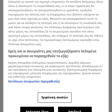
δεδομένα με σκοπό την παροχή υπηρεσιών. Αν επιλέξετε Απόρριψη όλων
όλων ή αποσύρετε τη συγκατάθεσή σας, οι εν λόγω τεχνολογίες θα
απενεργοποιηθούν. Αν απενεργοποιηθούν οι ιχνηλάτες, ορισμένο
περιεχόμενο και κάποιες από τις διαφημίσεις που βλέπετε ενδέχεται να
μην είναι τόσο σχετικές με εσάς. Μπορείτε να επανεμφανίσετε αυτό το
μενού για να αλλάξετε τις επιλογές σας ή να αποσύρετε τη συναίνεσή σας
ανά πάσα στιγμή πατώντας τον σύνδεσμο Διαχείριση προτιμήσεων στο
κάτω μέρος της ιστοσελίδας [ή το αιωρούμενο εικονίδιο στο κάτω
αριστερό μέρος της ιστοσελίδας, εάν υπάρχει]. Οι επιλογές σας θα τεθούν
σε ισχύ στον Ιστότοπος. Για περισσότερες λεπτομέρειες ανατρέξτε στην
Πολιτική Απορρήτου μας.
Εμείς και οι συνεργάτες μας επεξεργαζόμαστε δεδομένα
προκειμένου να παρασχεθούν τα εξής:
Χρήση επακριβών δεδομένων γεωεντοπισμού. Ακριβής σάρωση
χαρακτηριστικών συσκευής για αναγνώριση ταυτότητας. Αποθήκευση ή/
και πρόσβαση στα δεδομένα μιας συσκευής. Εξατομικευμένη διαφήμιση
και περιεχόμενο, μέτρηση διαφήμισης και περιεχομένου, έρευνα κοινού
και ανάπτυξη υπηρεσιών.
Κατάλογος συνεργατών (προμηθευτές)
Εμφάνιση σκοπών
Απόρριψη όλων
Αποδοχή