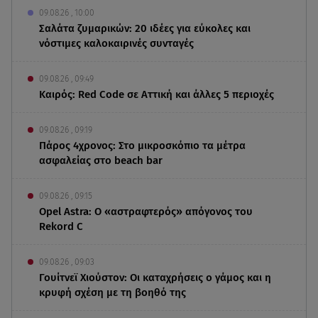
09.08.26 , 10:00
Σαλάτα ζυμαρικών: 20 ιδέες για εύκολες και
νόστιμες καλοκαιρινές συνταγές
09.08.26 , 09:49
Καιρός: Red Code σε Αττική και άλλες 5 περιοχές
09.08.26 , 09:19
Πάρος 4χρονος: Στο μικροσκόπιο τα μέτρα
ασφαλείας στο beach bar
09.08.26 , 09:15
Opel Astra: Ο «αστραφτερός» απόγονος του
Rekord C
09.08.26 , 09:03
Γουίτνεϊ Χιούστον: Οι καταχρήσεις ο γάμος και η
κρυφή σχέση με τη βοηθό της