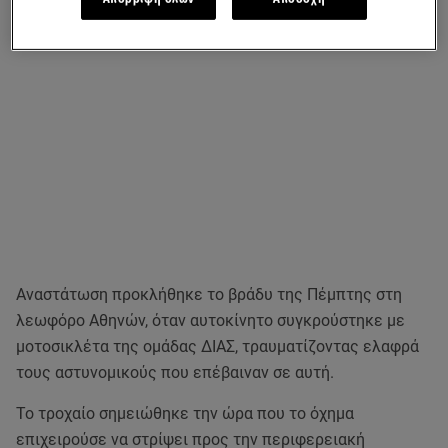
Αναστάτωση προκλήθηκε το βράδυ της Πέμπτης στη
λεωφόρο Αθηνών, όταν αυτοκίνητο συγκρούστηκε με
μοτοσικλέτα της ομάδας ΔΙΑΣ, τραυματίζοντας ελαφρά
τους αστυνομικούς που επέβαιναν σε αυτή.
Το τροχαίο σημειώθηκε την ώρα που το όχημα
επιχειρούσε να στρίψει προς την περιφερειακή