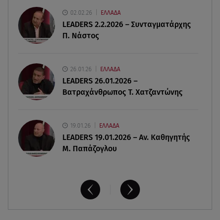
08.08.26 , 22:45
02.02.26
ΕΛΛΑΔΑ
Κρήτη: Τι απαντά η ΕΛ.ΑΣ. για το βίντεο με τον
LEADERS 2.2.2026 – Συνταγματάρχης
μεθυσμένο τουρίστα
Π. Νάστος
08.08.26 , 22:33
Αλεξανδρούπολη: Ανασύρθηκε χωρίς τις
26.01.26
ΕΛΛΑΔΑ
αισθήσεις του ηλικιωμένος από πηγάδι
LEADERS 26.01.2026 –
Βατραχάνθρωπος Τ. Χατζαντώνης
19.01.26
ΕΛΛΑΔΑ
LEADERS 19.01.2026 – Αν. Καθηγητής
Μ. Παπάζογλου