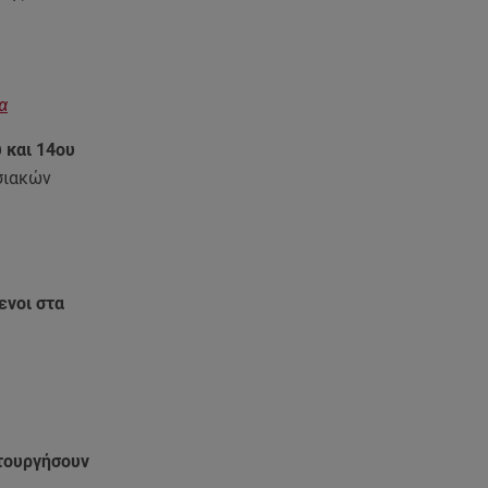
ανακοίνωση του ράπερ στα
social media
06.08.26 , 21:22
Ισραήλ - Κύπρος - Κρήτη: Το
α
μεγαλύτερο υποθαλάσσιο
 και 14ου
καλώδιο στον κόσμο
σιακών
06.08.26 , 21:07
Motor Oil: Δωρεά
πυροσβεστικών οχημάτων και
εξοπλισμού στον Άγιο Βασίλειο
ενοι στα
06.08.26 , 20:49
Άκης Παυλόπουλος: Η τρυφερή
εξομολόγηση της συζύγου του,
Ελένης Φωτοπούλου
06.08.26 , 20:25
ιτουργήσουν
Πώς επικοινωνούν τα