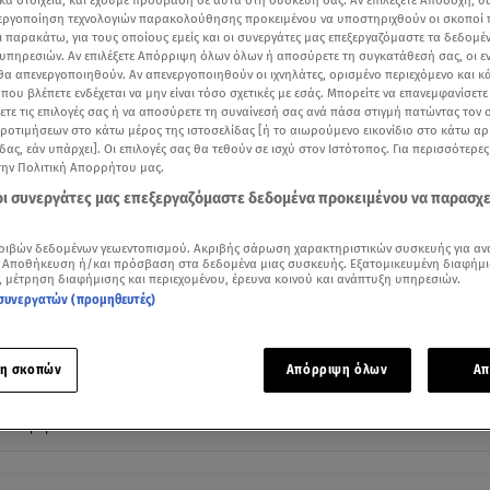
κά στοιχεία, και έχουμε πρόσβαση σε αυτά στη συσκευή σας. Αν επιλέξετε Αποδοχή, θ
νεργοποίηση τεχνολογιών παρακολούθησης προκειμένου να υποστηριχθούν οι σκοποί
ι παρακάτω, για τους οποίους εμείς και οι συνεργάτες μας επεξεργαζόμαστε τα δεδομέ
υπηρεσιών. Αν επιλέξετε Απόρριψη όλων όλων ή αποσύρετε τη συγκατάθεσή σας, οι ε
 θα απενεργοποιηθούν. Αν απενεργοποιηθούν οι ιχνηλάτες, ορισμένο περιεχόμενο και κά
 που βλέπετε ενδέχεται να μην είναι τόσο σχετικές με εσάς. Μπορείτε να επανεμφανίσετ
ξετε τις επιλογές σας ή να αποσύρετε τη συναίνεσή σας ανά πάσα στιγμή πατώντας τον
προτιμήσεων στο κάτω μέρος της ιστοσελίδας [ή το αιωρούμενο εικονίδιο στο κάτω α
δας, εάν υπάρχει]. Οι επιλογές σας θα τεθούν σε ισχύ στον Ιστότοπος. Για περισσότερε
την Πολιτική Απορρήτου μας.
 οι συνεργάτες μας επεξεργαζόμαστε δεδομένα προκειμένου να παρασχ
ριβών δεδομένων γεωεντοπισμού. Ακριβής σάρωση χαρακτηριστικών συσκευής για αν
 Αποθήκευση ή/και πρόσβαση στα δεδομένα μιας συσκευής. Εξατομικευμένη διαφήμι
περγία της ΑΔΕΔΥ την Τετάρτη 13 Μαΐου / Βίντεο ΕΡΤ
, μέτρηση διαφήμισης και περιεχομένου, έρευνα κοινού και ανάπτυξη υπηρεσιών.
συνεργατών (προμηθευτές)
Δείτε περισσότερα άρθρα μας στα αποτελέσματα αναζήτησης
Add star.gr on Google
η σκοπών
Απόρριψη όλων
Απ
ε το άρθρο
1:16
λεπτά