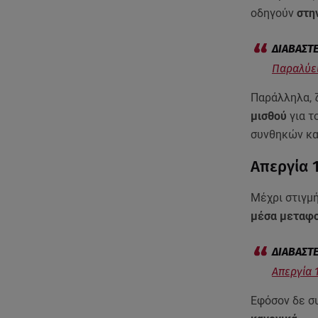
οδηγούν
στη
Παραλύει
Παράλληλα, 
μισθού
για τ
συνθηκών κα
Απεργία 
Μέχρι στιγμ
μέσα μεταφο
Απεργία 1
Εφόσον δε σ