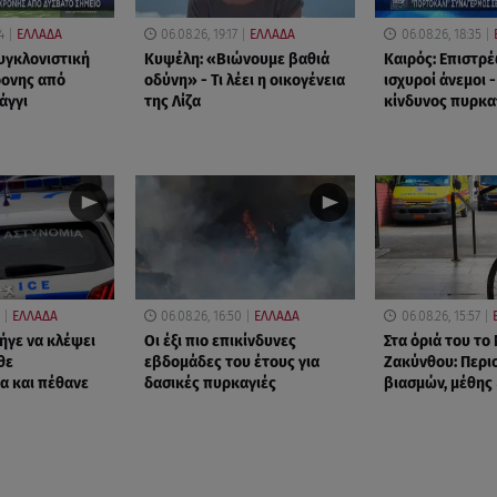
4
ΕΛΛΑΔΑ
06.08.26, 19:17
ΕΛΛΑΔΑ
06.08.26, 18:35
υγκλονιστική
Κυψέλη: «Βιώνουμε βαθιά
Καιρός: Επιστρέ
ρονης από
οδύνη» - Τι λέει η οικογένεια
ισχυροί άνεμοι 
άγγι
της Λίζα
κίνδυνος πυρκα
ΕΛΛΑΔΑ
06.08.26, 16:50
ΕΛΛΑΔΑ
06.08.26, 15:57
ήγε να κλέψει
Οι έξι πιο επικίνδυνες
Στα όριά του το
θε
εβδομάδες του έτους για
Ζακύνθου: Περι
α και πέθανε
δασικές πυρκαγιές
βιασμών, μέθης