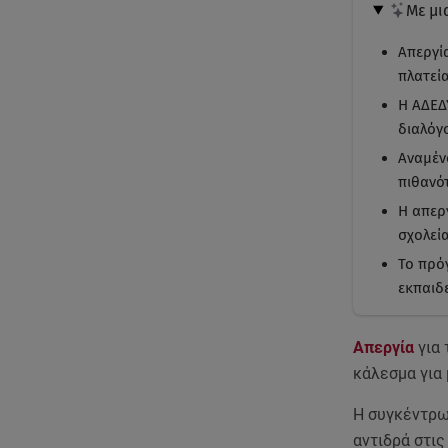
Με μι
Απεργί
πλατεί
Η ΑΔΕΔ
διαλόγο
Αναμέν
πιθανό
Η απερ
σχολεία
Το πρό
εκπαιδ
Απεργία
για
κάλεσμα για
Η συγκέντρω
αντιδρά στι