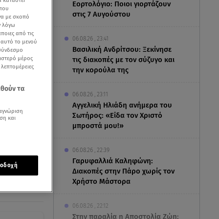
α καταστεί
Εορτολόγιο: Ποιοι γιορτάζουν
 που
στις 7 Αυγούστου
να με σκοπό
ν λόγω
ποιες από τις
06.08.26 , 23:41
ε αυτό το μενού
Βασιλική Ανδρίτσου: Ξεκίνησε
 σύνδεσμο
ριστερό μέρος
τις διακοπές με τον σύζυγο και
ς λεπτομέρειες
την κορούλα της
εθούν τα
06.08.26 , 23:11
Αγγελική Ηλιάδη ανήμερα του
αγνώριση
Σωτήρος: «Είδα τον Χριστό
ση και
μπροστά μου!»
06.08.26 , 22:39
Γαρυφαλλιά Καληφώνη:
οδοχή
Διακοπές στην Πάρο χωρίς τον
Χρήστο Μάστορα
06.08.26 , 22:12
Στην παραλία η Αποστολία Ζώη: