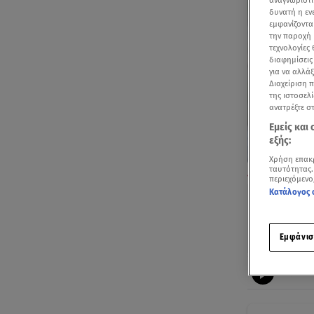
αναγνωριστι
δυνατή η ε
εμφανίζοντα
την παροχή 
τεχνολογίες
διαφημίσεις
για να αλλά
Διαχείριση 
της ιστοσελί
ανατρέξτε σ
Εμείς και
εξής:
Χρήση επακ
ταυτότητας.
Πανελλαδική α
περιεχόμενο
Κατάλογος 
Εμφάνισ
Ακούστ