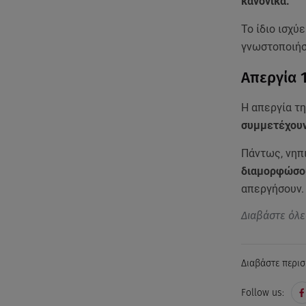
κανονικά.
Το ίδιο ισχύε
γνωστοποιήσε
Απεργία 1
Η απεργία τ
συμμετέχουν
Πάντως, νηπι
διαμορφώσου
απεργήσουν
Διαβάστε όλε
Διαβάστε περισ
Follow us: