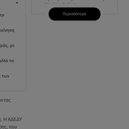
«Γεμάτη αλμύρα»
Περισσότερα
την
06.08.26 , 22:10
Κλήρωση Τζόκερ 6/8/2026: Οι
κκίνηση
τυχεροί αριθμοί για τα
2.500.000 ευρώ
ράς, με
06.08.26 , 22:02
Σύγκρουση τραμ στη Γερμανία:
αλλά τα
25 τραυματίες, 7 σε σοβαρή
κατάσταση
ή των
06.08.26 , 21:59
Νέες τουρκικές προκλήσεις στο
Αιγαίο - Αερομαχία με ελληνικά
οντας
F-16
06.08.26 , 21:31
ς.
Η ΑΔΕΔΥ
Τροχαίο για τον Mike - Η
σης, που