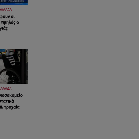
ΕΛΛΑΔΑ
φουν οι
- Υψηλός ο
γιάς
ΕΛΛΑΔΑ
 Νοσοκομείο
στατικά
 & τροχαία