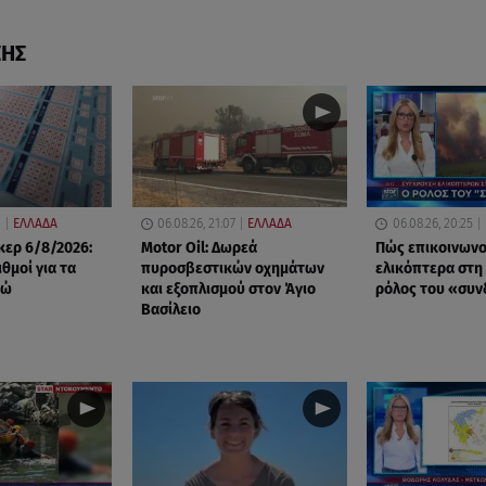
ΣΗΣ
0
ΕΛΛΑΔΑ
06.08.26, 21:07
ΕΛΛΑΔΑ
06.08.26, 20:25
ερ 6/8/2026:
Motor Oil: Δωρεά
Πώς επικοινωνο
ιθμοί για τα
πυροσβεστικών οχημάτων
ελικόπτερα στη
ρώ
και εξοπλισμού στον Άγιο
ρόλος του «συ
Βασίλειο