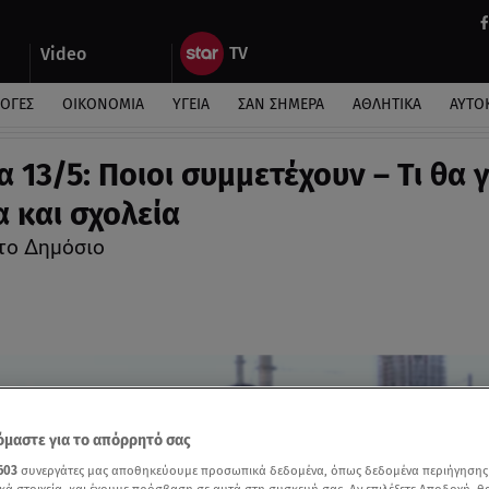
Video
ΛΟΓΕΣ
ΟΙΚΟΝΟΜΙΑ
ΥΓΕΙΑ
ΣΑΝ ΣΗΜΕΡΑ
ΑΘΛΗΤΙΚΑ
ΑΥΤΟ
 13/5: Ποιοι συμμετέχουν – Τι θα γ
α και σχολεία
το Δημόσιο
μαστε για το απόρρητό σας
603
συνεργάτες μας αποθηκεύουμε προσωπικά δεδομένα, όπως δεδομένα περιήγησης