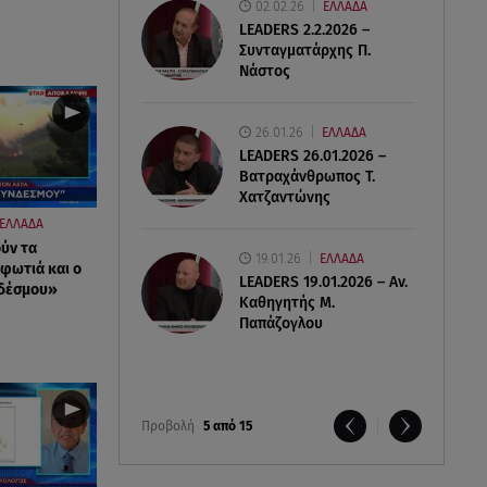
02.02.26
ΕΛΛΑΔΑ
LEADERS 2.2.2026 –
Συνταγματάρχης Π.
Νάστος
26.01.26
ΕΛΛΑΔΑ
LEADERS 26.01.2026 –
Βατραχάνθρωπος Τ.
Χατζαντώνης
ΕΛΛΑΔΑ
ύν τα
19.01.26
ΕΛΛΑΔΑ
 φωτιά και ο
LEADERS 19.01.2026 – Αν.
νδέσμου»
Καθηγητής Μ.
Παπάζογλου
Προβολή
5 από 15