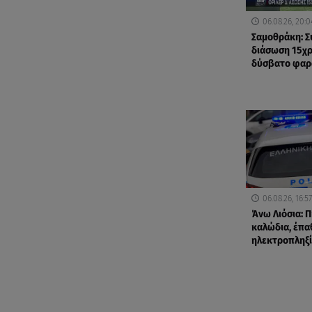
06.08.26, 20:0
Σαμοθράκη: Σ
διάσωση 15χ
δύσβατο φαρ
06.08.26, 16:57
Άνω Λιόσια: Π
καλώδια, έπα
ηλεκτροπληξί