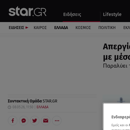
Αθλητικά
Quiz
Ειδήσεις
Lifestyle
Αυτοκίνητο
ΕΙΔΗΣΕΙΣ
ΚΑΙΡΟΣ
ΕΛΛΑΔΑ
ΚΟΣΜΟΣ
ΠΟΛΙΤΙΚΗ
ΕΚ
Απεργία
με μέσ
Παραλύει 
Συντακτική Ομάδα
STAR.GR
08.05.26, 11:50
ΕΛΛΑΔΑ
Ενδιαφερό
Εμείς και οι