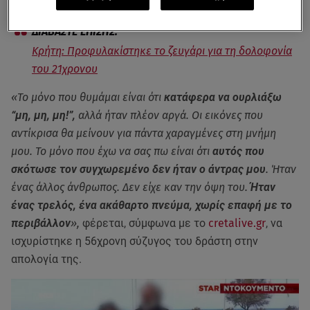
Κρήτη: Προφυλακίστηκε το ζευγάρι για τη δολοφονία
του 21χρονου
«Το μόνο που θυμάμαι είναι ότι
κατάφερα να ουρλιάξω
“μη, μη, μη!”,
αλλά ήταν πλέον αργά. Οι εικόνες που
αντίκρισα θα μείνουν για πάντα χαραγμένες στη μνήμη
μου. Το μόνο που έχω να σας πω είναι ότι
αυτός που
σκότωσε τον συγχωρεμένο δεν ήταν ο άντρας μου
. Ήταν
ένας άλλος άνθρωπος. Δεν είχε καν την όψη του.
Ήταν
ένας τρελός, ένα ακάθαρτο πνεύμα, χωρίς επαφή με το
περιβάλλον
»,
φέρεται, σύμφωνα με το
cretalive.gr
, να
ισχυρίστηκε η 56χρονη σύζυγος του δράστη στην
απολογία της.