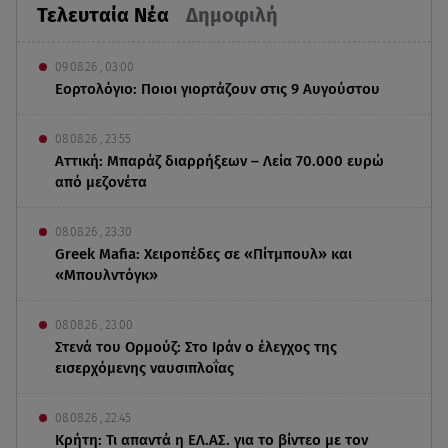
Τελευταία Νέα
Δημοφιλή
09.08.26 , 03:00
Εορτολόγιο: Ποιοι γιορτάζουν στις 9 Αυγούστου
08.08.26 , 23:55
Αττική: Μπαράζ διαρρήξεων – Λεία 70.000 ευρώ
από μεζονέτα
08.08.26 , 23:30
Greek Mafia: Χειροπέδες σε «Πίτμπουλ» και
«Μπουλντόγκ»
08.08.26 , 23:00
Στενά του Ορμούζ: Στο Ιράν ο έλεγχος της
εισερχόμενης ναυσιπλοΐας
08.08.26 , 22:45
Κρήτη: Τι απαντά η ΕΛ.ΑΣ. για το βίντεο με τον