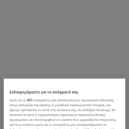
Ενδιαφερόμαστε για το απόρρητό σας
Εμείς και οι
603
συνεργάτες μας αποθηκεύουμε προσωπικά δεδομένα,
όπως δεδομένα περιήγησης ή μοναδικά αναγνωριστικά στοιχεία, και
έχουμε πρόσβαση σε αυτά στη συσκευή σας. Αν επιλέξετε Αποδοχή, θα
καταστεί δυνατή η ενεργοποίηση τεχνολογιών παρακολούθησης
προκειμένου να υποστηριχθούν οι σκοποί που εμφανίζονται παρακάτω,
για τους οποίους εμείς και οι συνεργάτες μας επεξεργαζόμαστε τα