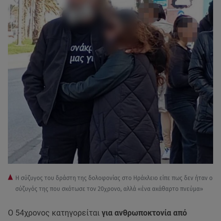
Η σύζυγος του δράστη της δολοφονίας στο Ηράκλειο είπε πως δεν ήταν ο
σύζυγός της που σκότωσε τον 20χρονο, αλλά «ένα ακάθαρτο πνεύμα»
Ο 54χρονος κατηγορείται
για ανθρωποκτονία από