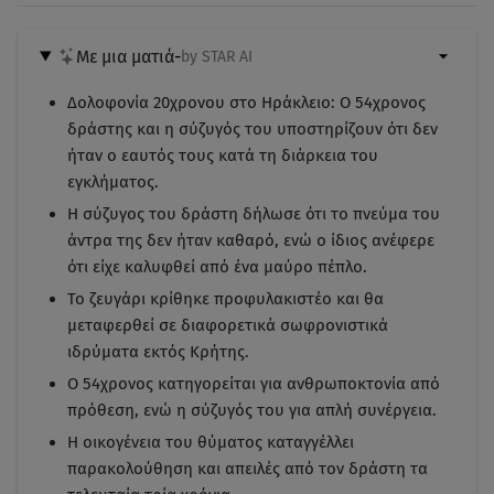
Με μια ματιά
-
by STAR AI
Δολοφονία 20χρονου στο Ηράκλειο: Ο 54χρονος
δράστης και η σύζυγός του υποστηρίζουν ότι δεν
ήταν ο εαυτός τους κατά τη διάρκεια του
εγκλήματος.
Η σύζυγος του δράστη δήλωσε ότι το πνεύμα του
άντρα της δεν ήταν καθαρό, ενώ ο ίδιος ανέφερε
ότι είχε καλυφθεί από ένα μαύρο πέπλο.
Το ζευγάρι κρίθηκε προφυλακιστέο και θα
μεταφερθεί σε διαφορετικά σωφρονιστικά
ιδρύματα εκτός Κρήτης.
Ο 54χρονος κατηγορείται για ανθρωποκτονία από
πρόθεση, ενώ η σύζυγός του για απλή συνέργεια.
Η οικογένεια του θύματος καταγγέλλει
παρακολούθηση και απειλές από τον δράστη τα