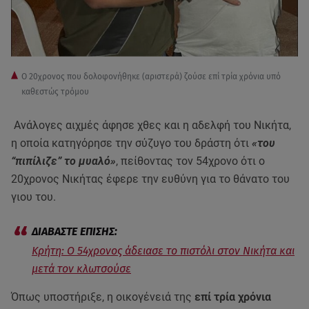
Ο 20χρονος που δολοφονήθηκε (αριστερά) ζούσε επί τρία χρόνια υπό
καθεστώς τρόμου
Ανάλογες αιχμές άφησε χθες και η αδελφή του Νικήτα,
η οποία κατηγόρησε την σύζυγο του δράστη ότι
«του
“πιπίλιζε” το μυαλό»
, πείθοντας τον 54χρονο ότι ο
20χρονος Νικήτας έφερε την ευθύνη για το θάνατο του
γιου του.
Κρήτη: Ο 54χρονος άδειασε το πιστόλι στον Νικήτα και
μετά τον κλωτσούσε
Όπως υποστήριξε, η οικογένειά της
επί τρία χρόνια