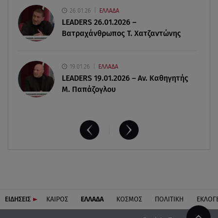
08.08.26 , 17:44
26.01.26
ΕΛΛΑΔΑ
Νεκρή μεγαλόσωμη αρκούδα στην Καστοριά,
LEADERS 26.01.2026 –
πιθανόν από πυροβολισμό
Βατραχάνθρωπος Τ. Χατζαντώνης
19.01.26
ΕΛΛΑΔΑ
LEADERS 19.01.2026 – Αν. Καθηγητής
Μ. Παπάζογλου
ΕΙΔΗΣΕΙΣ
ΚΑΙΡΟΣ
ΕΛΛΑΔΑ
ΚΟΣΜΟΣ
ΠΟΛΙΤΙΚΗ
ΕΚΛΟΓ