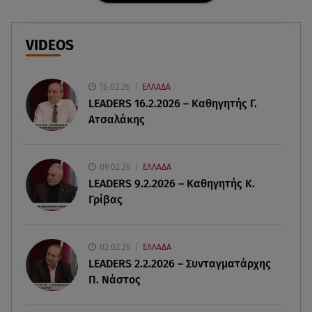
Φωτιά στην Αττικοβοιωτία: Ενέργεια ίση με έξι
ατομικές βόμβες
VIDEOS
08.08.26 , 21:20
«Ισλαμικό ΝΑΤΟ»: Πώς επηρεάζεται η Ελλάδα
από τη νέα συμμαχία
16.02.26
ΕΛΛΑΔΑ
LEADERS 16.2.2026 – Καθηγητής Γ.
Ατσαλάκης
08.08.26 , 19:19
Τραγωδία στην Πάρο: Νεκρό 4χρονο παιδί σε
πισίνα
09.02.26
ΕΛΛΑΔΑ
LEADERS 9.2.2026 – Καθηγητής Κ.
08.08.26 , 18:51
Γρίβας
BYD: Στην 91η θέση της λίστας Fortune Global
500 για το 2026
02.02.26
ΕΛΛΑΔΑ
08.08.26 , 17:45
LEADERS 2.2.2026 – Συνταγματάρχης
Εριέττα Κούρκουλου: Η συγκινητική ανάρτηση
Π. Νάστος
για τα 33α γενέθλιά της