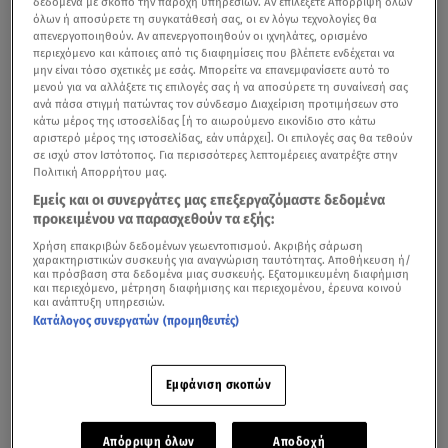
δεδομένα με σκοπό την παροχή υπηρεσιών. Αν επιλέξετε Απόρριψη όλων
όλων ή αποσύρετε τη συγκατάθεσή σας, οι εν λόγω τεχνολογίες θα
απενεργοποιηθούν. Αν απενεργοποιηθούν οι ιχνηλάτες, ορισμένο
περιεχόμενο και κάποιες από τις διαφημίσεις που βλέπετε ενδέχεται να
μην είναι τόσο σχετικές με εσάς. Μπορείτε να επανεμφανίσετε αυτό το
μενού για να αλλάξετε τις επιλογές σας ή να αποσύρετε τη συναίνεσή σας
ανά πάσα στιγμή πατώντας τον σύνδεσμο Διαχείριση προτιμήσεων στο
κάτω μέρος της ιστοσελίδας [ή το αιωρούμενο εικονίδιο στο κάτω
αριστερό μέρος της ιστοσελίδας, εάν υπάρχει]. Οι επιλογές σας θα τεθούν
σε ισχύ στον Ιστότοπος. Για περισσότερες λεπτομέρειες ανατρέξτε στην
Πολιτική Απορρήτου μας.
Εμείς και οι συνεργάτες μας επεξεργαζόμαστε δεδομένα
προκειμένου να παρασχεθούν τα εξής:
Χρήση επακριβών δεδομένων γεωεντοπισμού. Ακριβής σάρωση
χαρακτηριστικών συσκευής για αναγνώριση ταυτότητας. Αποθήκευση ή/
και πρόσβαση στα δεδομένα μιας συσκευής. Εξατομικευμένη διαφήμιση
και περιεχόμενο, μέτρηση διαφήμισης και περιεχομένου, έρευνα κοινού
και ανάπτυξη υπηρεσιών.
Φως στις συνθήκες της άγριας
δολοφονίας
του
Κατάλογος συνεργατών (προμηθευτές)
20χρονου στο
Ηράκλειο
, αλλά και την ψυχολογική
κατάσταση στην οποία βρίσκονταν τα τελευταία τρία
Εμφάνιση σκοπών
χρόνια ο 54χρονος δράστης και η σύζυγός του, μετά τον
θάνατο του γιου τους, ρίχνουν οι απολογίες τους στις
δικαστικές αρχές.
Απόρριψη όλων
Αποδοχή