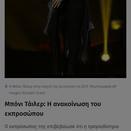
Η Μπόνι Τάιλερ στην σκηνή της
Eurovision
το 2013 /Φωτογραφία AP
Images/Alastair Grant
Μπόνι Τάιλερ: Η ανακοίνωση του
εκπροσώπου
Ο εκπρόσωπος της επιβεβαίωσε ότι η τραγουδίστρια