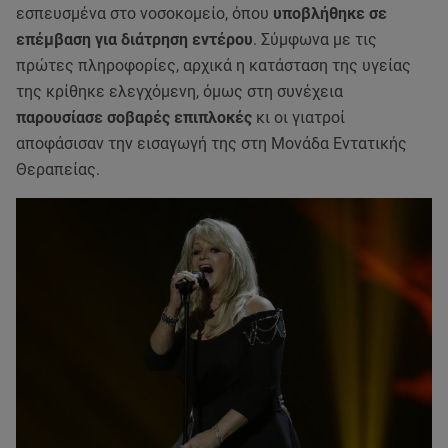
εσπευσμένα στο νοσοκομείο, όπου
υποβλήθηκε σε
επέμβαση για διάτρηση εντέρου
. Σύμφωνα με τις
πρώτες πληροφορίες, αρχικά η κατάσταση της υγείας
της κρίθηκε ελεγχόμενη, όμως στη συνέχεια
παρουσίασε σοβαρές επιπλοκές
κι οι γιατροί
αποφάσισαν την εισαγωγή της στη Μονάδα Εντατικής
Θεραπείας.