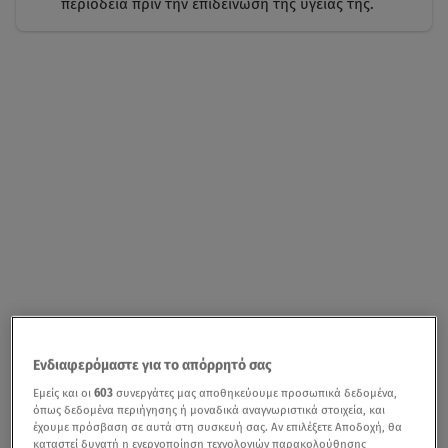
περιοδεία πριν την επιδείνωση της υγείας της.
Ενδιαφερόμαστε για το απόρρητό σας
Εμείς και οι
603
συνεργάτες μας αποθηκεύουμε προσωπικά δεδομένα,
όπως δεδομένα περιήγησης ή μοναδικά αναγνωριστικά στοιχεία, και
έχουμε πρόσβαση σε αυτά στη συσκευή σας. Αν επιλέξετε Αποδοχή, θα
καταστεί δυνατή η ενεργοποίηση τεχνολογιών παρακολούθησης