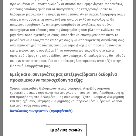
προκειμένου να υποστηριχθούν οι σκοποί που εμφανίζονται παρακάτω,
για τους οποίους εμείς και οι συνεργάτες μας επεξεργαζόμαστε τα
δεδομένα με σκοπό την παροχή υπηρεσιών. Αν επιλέξετε Απόρριψη όλων
όλων ή αποσύρετε τη συγκατάθεσή σας, οι εν λόγω τεχνολογίες θα
απενεργοποιηθούν. Αν απενεργοποιηθούν οι ιχνηλάτες, ορισμένο
περιεχόμενο και κάποιες από τις διαφημίσεις που βλέπετε ενδέχεται να
μην είναι τόσο σχετικές με εσάς. Μπορείτε να επανεμφανίσετε αυτό το
μενού για να αλλάξετε τις επιλογές σας ή να αποσύρετε τη συναίνεσή σας
ανά πάσα στιγμή πατώντας τον σύνδεσμο Διαχείριση προτιμήσεων στο
κάτω μέρος της ιστοσελίδας [ή το αιωρούμενο εικονίδιο στο κάτω
αριστερό μέρος της ιστοσελίδας, εάν υπάρχει]. Οι επιλογές σας θα τεθούν
σε ισχύ στον Ιστότοπος. Για περισσότερες λεπτομέρειες ανατρέξτε στην
Πολιτική Απορρήτου μας.
Εμείς και οι συνεργάτες μας επεξεργαζόμαστε δεδομένα
προκειμένου να παρασχεθούν τα εξής:
Χρήση επακριβών δεδομένων γεωεντοπισμού. Ακριβής σάρωση
χαρακτηριστικών συσκευής για αναγνώριση ταυτότητας. Αποθήκευση ή/
και πρόσβαση στα δεδομένα μιας συσκευής. Εξατομικευμένη διαφήμιση
και περιεχόμενο, μέτρηση διαφήμισης και περιεχομένου, έρευνα κοινού
και ανάπτυξη υπηρεσιών.
Κατάλογος συνεργατών (προμηθευτές)
Εμφάνιση σκοπών