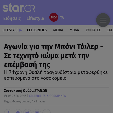
Ειδήσεις
Lifestyle
LIFESTYLE
CELEBRITIES
MEDIA
ΜΟΔΑ
ΣΥΝΤΑΓΕΣ
ΣΧΕ
Αγωνία για την Μπόνι Τάιλερ -
Σε τεχνητό κώμα μετά την
επέμβασή της
Η 74χρονη Ουαλή τραγουδίστρια μεταφέρθηκε
εσπευσμένα στο νοσοκομείο
Συντακτική Ομάδα
STAR.GR
08.05.26, 08:15
CELEBRITIES & GOSSIP ΝΕΑ
Πηγή: Φωτογραφίες AP Images