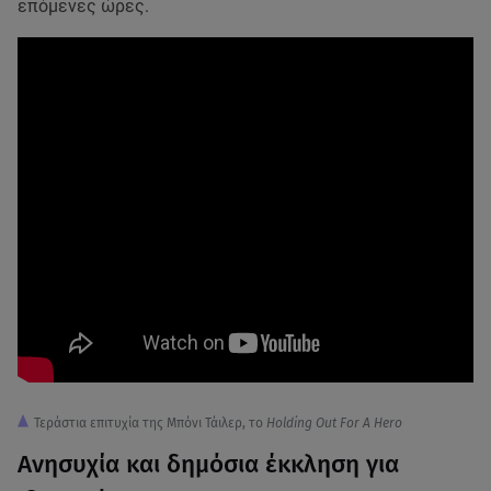
επόμενες ώρες.
Τεράστια επιτυχία της Μπόνι Τάιλερ, το
Holding Out For A Hero
Ανησυχία και δημόσια έκκληση για