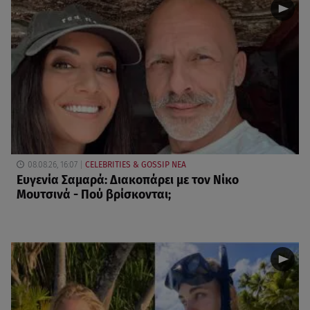
08.08.26, 16:07
CELEBRITIES & GOSSIP ΝΕΑ
Ευγενία Σαμαρά: Διακοπάρει με τον Νίκο
Μουτσινά - Πού βρίσκονται;