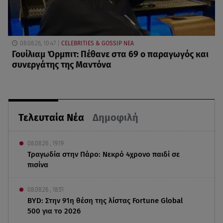
08.08.26, 10:47
CELEBRITIES & GOSSIP ΝΕΑ
Γουίλιαμ Όρμπιτ: Πέθανε στα 69 ο παραγωγός και
συνεργάτης της Μαντόνα
Τελευταία Νέα
Δημοφιλή
08.08.26 , 19:19
Τραγωδία στην Πάρο: Νεκρό 4χρονο παιδί σε
πισίνα
08.08.26 , 18:51
BYD: Στην 91η θέση της λίστας Fortune Global
500 για το 2026