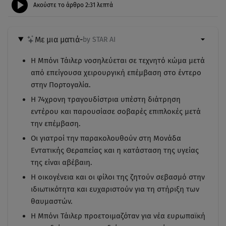
Ακούστε το άρθρο
2:31
λεπτά
Με μια ματιά
-
by STAR AI
Η Μπόνι Τάιλερ νοσηλεύεται σε τεχνητό κώμα μετά
από επείγουσα χειρουργική επέμβαση στο έντερο
στην Πορτογαλία.
Η 74χρονη τραγουδίστρια υπέστη διάτρηση
εντέρου και παρουσίασε σοβαρές επιπλοκές μετά
την επέμβαση.
Οι γιατροί την παρακολουθούν στη Μονάδα
Εντατικής Θεραπείας και η κατάσταση της υγείας
της είναι αβέβαιη.
Η οικογένεια και οι φίλοι της ζητούν σεβασμό στην
ιδιωτικότητα και ευχαριστούν για τη στήριξη των
θαυμαστών.
Η Μπόνι Τάιλερ προετοιμαζόταν για νέα ευρωπαϊκή