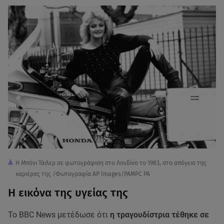
Η Μπόνι Τάιλερ σε φωτογράφιση στο Λονδίνο το 1983, στο απόγειο της
καριέρας της /Φωτογραφία AP Images/PAMPC PA
Η εικόνα της υγείας της
Το BBC News μετέδωσε ότι
η τραγουδίστρια τέθηκε σε