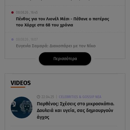
08.08.26 , 16:45
Πένθος για τον Λιονέλ Μέσι - Πέθανε ο πατέρας
του Χόρχε στα 68 του χρόνια
08.08.26 , 16:07
Ευγενία Σαμαρά: Διακοπάρει με τον Νίκο
Μουτσινά - Πού βρίσκονται;
Περισσότερα
08.08.26 , 16:00
Back to black: η διαχρονική αξία του μαύρου
στην καλοκαιρινή γκαρνταρόμπα
VIDEOS
08.08.26 , 15:20
22.04.25
CELEBRITIES & GOSSIP ΝΕΑ
Δούκισσα Νομικού: Από τη Μύκονο «πετάχτηκε»
Παρθένος: Σχέσεις στο μικροσκόπιο.
στη Γαλλική Πολυνησία!
Δουλειά και υγεία, σας δημιουργούν
άγχος
08.08.26 , 15:01
Λυκαβηττός: Σε 57χρονη γυναίκα ανήκει η σορός