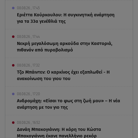
08.08.26 , 17:45
Εριέττα Κούρκουλου: Η συγκινητική ανάρτηση
για τα 33α γενέθλιά της
08.08.26 , 17:44
Νεκρή μεγαλόσωμη αρκούδα στην Καστοριά,
πιθανόν από πυροβολισμό
08.08.26 , 17:32
Τζο Μπάιντεν: Ο καρκίνος έχει εξαπλωθεί - Η
ανακοίνωση του γιου του
08.08.26 , 17:20
Ανδρομάχη: «Είσαι το φως στη ζωή μου» – Η νέα
ανάρτηση με τον γιο της
08.08.26 , 16:52
Δανάη Μπακογιάννη: Η κόρη του Κώστα
Μπακογιάννη έκανε πανελλήνιο ρεκόρ