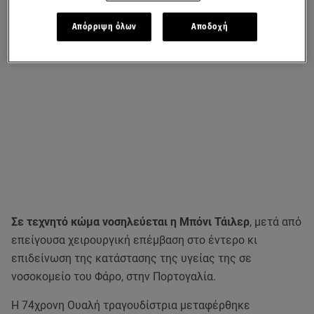
Απόρριψη όλων
Αποδοχή
Σε τεχνητό κώμα νοσηλεύεται η Μπόνι Τάιλερ
, μετά από
επείγουσα χειρουργική επέμβαση στο έντερο κι
επιδείνωση της κατάστασης της υγείας της σε
νοσοκομείο του Φάρο, στην Πορτογαλία.
Η 74χρονη Ουαλή τραγουδίστρια μεταφέρθηκε