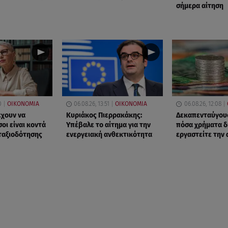
σήμερα αίτηση
0
ΟΙΚΟΝΟΜΙΑ
06.08.26, 13:51
ΟΙΚΟΝΟΜΙΑ
06.08.26, 12:08
έχουν να
Κυριάκος Πιερρακάκης:
Δεκαπενταύγουσ
οι είναι κοντά
Υπέβαλε το αίτημα για την
πόσα χρήματα δ
νταξιοδότησης
ενεργειακή ανθεκτικότητα
εργαστείτε την 