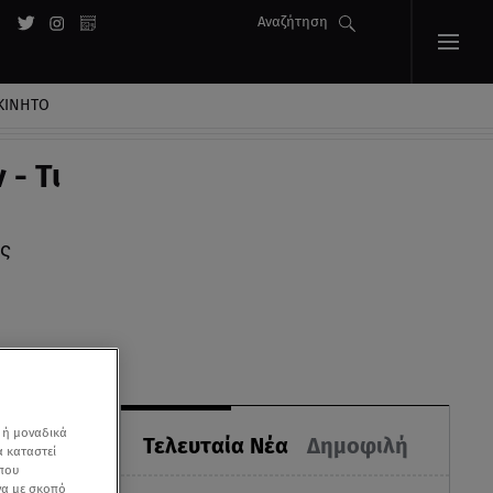
Αναζήτηση
ΚΙΝΗΤΟ
- Τι
ς
 ή μοναδικά
Τελευταία Νέα
Δημοφιλή
α καταστεί
 που
να με σκοπό