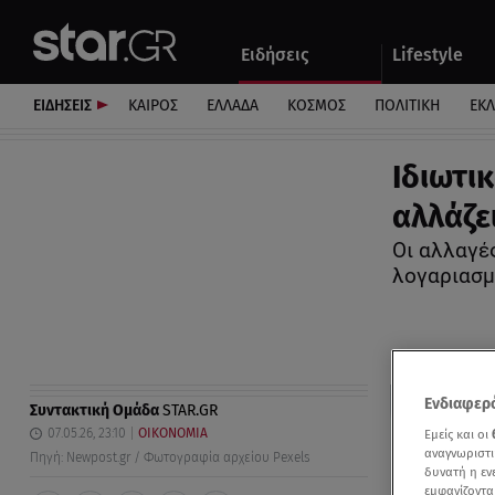
Αθλητικά
Quiz
Ειδήσεις
Lifestyle
Αυτοκίνητο
ΕΙΔΗΣΕΙΣ
ΚΑΙΡΟΣ
ΕΛΛΑΔΑ
ΚΟΣΜΟΣ
ΠΟΛΙΤΙΚΗ
ΕΚ
Ιδιωτι
αλλάζε
Οι αλλαγέ
λογαριασμ
Ενδιαφερό
Συντακτική Ομάδα
STAR.GR
07.05.26, 23:10
ΟΙΚΟΝΟΜΙΑ
Εμείς και οι
αναγνωριστι
Πηγή: Newpost.gr / Φωτογραφία αρχείου Pexels
δυνατή η ε
εμφανίζοντα