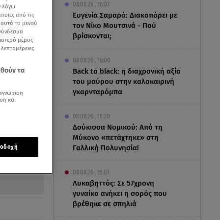
08.08.26 , 16:07
ν λόγω
Ευγενία Σαμαρά: Διακοπάρει με
ποιες από τις
ε αυτό το μενού
τον Νίκο Μουτσινά - Πού
 σύνδεσμο
βρίσκονται;
ριστερό μέρος
ς λεπτομέρειες
08.08.26 , 16:00
εθούν τα
Back to black: η διαχρονική αξία
του μαύρου στην καλοκαιρινή
γκαρνταρόμπα
αγνώριση
ση και
08.08.26 , 15:20
Δούκισσα Νομικού: Από τη
Μύκονο «πετάχτηκε» στη
Γαλλική Πολυνησία!
οδοχή
08.08.26 , 15:01
Λυκαβηττός: Σε 57χρονη
γυναίκα ανήκει η σορός που
βρέθηκε σε σπηλιά