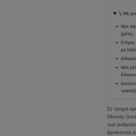
Με μι
Νέο πα
χρέος.
Στόχος
με ληξ
Αλλαγέ
Νέα μέ
δόσεων
Διεύρυ
τραπεζ
Σε τροχιά ά
Εθνικής Οικο
των ρυθμίσε
βρίσκονται 