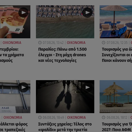
ΟΙΚΟΝΟΜΙΑ
07.08.26, 13:42
ΟΙΚΟΝΟΜΙΑ
07.08.26, 12:35
πτεμβρίου:
Παραλίες: Πάνω από 1.500
Τουρισμός για ό
ν τα χρήματα
έλεγχοι - Στη μάχη drones
Συνεχίζονται οι 
ασμούς
και νέες τεχνολογίες
Ποιοι κάνουν σ
4
ΟΙΚΟΝΟΜΙΑ
06.08.26, 18:49
ΟΙΚΟΝΟΜΙΑ
06.08.26, 18:12
βάλλεται φόρος
Συντάξεις χηρείας: Τέλος στο
Τουρισμός για 
σε τραπεζικές
«ψαλίδι» μετά την τριετία
2027: Ποια ΑΦΜ