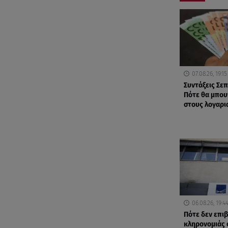
07.08.26, 19:15
Συντάξεις Σε
Πότε θα μπου
στους λογαρι
06.08.26, 19:4
Πότε δεν επι
κληρονομιάς 