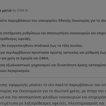
α ματιά
-
by STAR AI
κέτο παρεμβάσεων του υπουργείου Εθνικής Οικονομίας για το ιδι
 η επιτάχυνση ρυθμίσεων και αποσυμπίεση νοικοκυριών και επιχε
ιπρόθεσμες οφειλές.
ς θα ενεργοποιηθούν σταδιακά έως τα τέλη Ιουνίου.
τρα περιλαμβάνουν προστασία πρώτης κατοικίας και ρύθμιση έως
 για χρέη σε Εφορία και ΕΦΚΑ.
νση εξωδικαστικού μηχανισμού και δυνατότητα άρσης κατασχέσ
ικών λογαριασμών.
μεσης εφαρμογής μπαίνει το νέο πακέτο παρεμβάσεων του υ
νομίας και Οικονομικών για το ιδιωτικό χρέος, με στόχο την
ων και την αποσυμπίεση χιλιάδων νοικοκυριών και επιχειρή
αντιμέτωπα με ληξιπρόθεσμες οφειλές, πλειστηριασμούς και