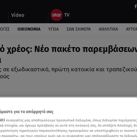
Video
ΛΟΓΕΣ
ΟΙΚΟΝΟΜΙΑ
ΥΓΕΙΑ
ΣΑΝ ΣΗΜΕΡΑ
ΑΘΛΗΤΙΚΑ
ΑΥΤΟ
κό χρέος: Νέο πακέτο παρεμβάσεων 
ι
ς σε εξωδικαστικό, πρώτη κατοικία και τραπεζικού
ούς
μαστε για το απόρρητό σας
603
συνεργάτες μας αποθηκεύουμε προσωπικά δεδομένα, όπως δεδομένα περιήγησης
κά στοιχεία, και έχουμε πρόσβαση σε αυτά στη συσκευή σας. Αν επιλέξετε Αποδοχή, θ
νεργοποίηση τεχνολογιών παρακολούθησης προκειμένου να υποστηριχθούν οι σκοποί
ι παρακάτω, για τους οποίους εμείς και οι συνεργάτες μας επεξεργαζόμαστε τα δεδομέ