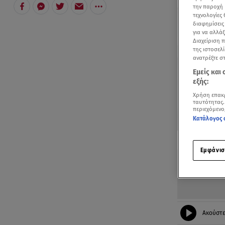
την παροχή 
τεχνολογίες
διαφημίσεις
για να αλλά
Διαχείριση 
της ιστοσελί
ανατρέξτε σ
Εμείς και
εξής:
Χρήση επακ
ταυτότητας.
περιεχόμενο
Κατάλογος 
Δείτε περισσ
Πρόσθηκη star
Εμφάνισ
Ακούστ