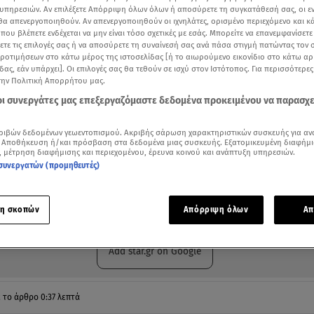
υπηρεσιών. Αν επιλέξετε Απόρριψη όλων όλων ή αποσύρετε τη συγκατάθεσή σας, οι ε
 θα απενεργοποιηθούν. Αν απενεργοποιηθούν οι ιχνηλάτες, ορισμένο περιεχόμενο και κά
 που βλέπετε ενδέχεται να μην είναι τόσο σχετικές με εσάς. Μπορείτε να επανεμφανίσετ
ξετε τις επιλογές σας ή να αποσύρετε τη συναίνεσή σας ανά πάσα στιγμή πατώντας τον
προτιμήσεων στο κάτω μέρος της ιστοσελίδας [ή το αιωρούμενο εικονίδιο στο κάτω α
δας, εάν υπάρχει]. Οι επιλογές σας θα τεθούν σε ισχύ στον Ιστότοπος. Για περισσότερε
την Πολιτική Απορρήτου μας.
 οι συνεργάτες μας επεξεργαζόμαστε δεδομένα προκειμένου να παρασχ
ριβών δεδομένων γεωεντοπισμού. Ακριβής σάρωση χαρακτηριστικών συσκευής για αν
 Αποθήκευση ή/και πρόσβαση στα δεδομένα μιας συσκευής. Εξατομικευμένη διαφήμι
, μέτρηση διαφήμισης και περιεχομένου, έρευνα κοινού και ανάπτυξη υπηρεσιών.
συνεργατών (προμηθευτές)
ότερα άρθρα μας στην αναζήτηση σας
.gr στις επιλογές σας
η σκοπών
Απόρριψη όλων
Απ
Δείτε περισσότερα άρθρα μας στα αποτελέσματα αναζήτησης
Add star.gr on Google
ε το άρθρο
0:37
λεπτά