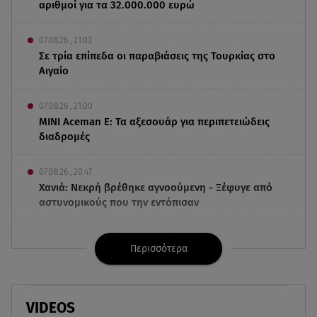
αριθμοί για τα 32.000.000 ευρώ
07.08.26 , 21:03
Σε τρία επίπεδα οι παραβιάσεις της Τουρκίας στο
Αιγαίο
07.08.26 , 21:00
MINI Aceman E: Τα αξεσουάρ για περιπετειώδεις
διαδρομές
07.08.26 , 20:47
Χανιά: Νεκρή βρέθηκε αγνοούμενη - Ξέφυγε από
αστυνομικούς που την εντόπισαν
07.08.26 , 20:18
Περισσότερα
Μυστράς: Κρίσιμος για το κατηγορητήριο ο
χρόνος θανάτου του 90χρονου
07.08.26 , 20:13
VIDEOS