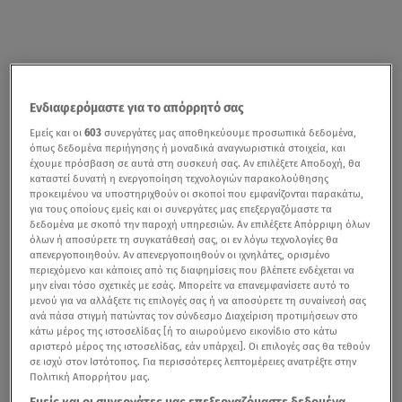
Ενδιαφερόμαστε για το απόρρητό σας
Εμείς και οι
603
συνεργάτες μας αποθηκεύουμε προσωπικά δεδομένα,
όπως δεδομένα περιήγησης ή μοναδικά αναγνωριστικά στοιχεία, και
έχουμε πρόσβαση σε αυτά στη συσκευή σας. Αν επιλέξετε Αποδοχή, θα
καταστεί δυνατή η ενεργοποίηση τεχνολογιών παρακολούθησης
προκειμένου να υποστηριχθούν οι σκοποί που εμφανίζονται παρακάτω,
για τους οποίους εμείς και οι συνεργάτες μας επεξεργαζόμαστε τα
δεδομένα με σκοπό την παροχή υπηρεσιών. Αν επιλέξετε Απόρριψη όλων
όλων ή αποσύρετε τη συγκατάθεσή σας, οι εν λόγω τεχνολογίες θα
απενεργοποιηθούν. Αν απενεργοποιηθούν οι ιχνηλάτες, ορισμένο
περιεχόμενο και κάποιες από τις διαφημίσεις που βλέπετε ενδέχεται να
μην είναι τόσο σχετικές με εσάς. Μπορείτε να επανεμφανίσετε αυτό το
μενού για να αλλάξετε τις επιλογές σας ή να αποσύρετε τη συναίνεσή σας
ανά πάσα στιγμή πατώντας τον σύνδεσμο Διαχείριση προτιμήσεων στο
κάτω μέρος της ιστοσελίδας [ή το αιωρούμενο εικονίδιο στο κάτω
αριστερό μέρος της ιστοσελίδας, εάν υπάρχει]. Οι επιλογές σας θα τεθούν
σε ισχύ στον Ιστότοπος. Για περισσότερες λεπτομέρειες ανατρέξτε στην
Πολιτική Απορρήτου μας.