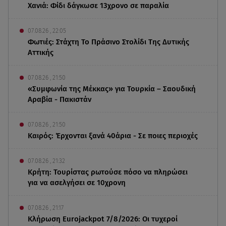
Χανιά: Φίδι δάγκωσε 13χρονο σε παραλία
07.08.26 , 22:05
Φωτιές: Στάχτη Το Πράσινο Στολίδι Της Δυτικής
Αττικής
07.08.26 , 21:50
«Συμφωνία της Μέκκας» για Τουρκία – Σαουδική
Αραβία - Πακιστάν
07.08.26 , 21:50
Καιρός: Έρχονται ξανά 40άρια - Σε ποιες περιοχές
07.08.26 , 21:32
Κρήτη: Τουρίστας ρωτούσε πόσο να πληρώσει
για να ασελγήσει σε 10χρονη
07.08.26 , 21:17
Κλήρωση Eurojackpot 7/8/2026: Οι τυχεροί