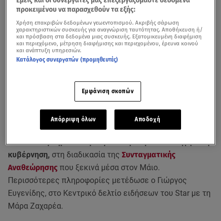
Εμείς και οι συνεργάτες μας επεξεργαζόμαστε δεδομένα
προκειμένου να παρασχεθούν τα εξής:
Χρήση επακριβών δεδομένων γεωεντοπισμού. Ακριβής σάρωση
χαρακτηριστικών συσκευής για αναγνώριση ταυτότητας. Αποθήκευση ή/
και πρόσβαση στα δεδομένα μιας συσκευής. Εξατομικευμένη διαφήμιση
και περιεχόμενο, μέτρηση διαφήμισης και περιεχομένου, έρευνα κοινού
και ανάπτυξη υπηρεσιών.
Κατάλογος συνεργατών (προμηθευτές)
Εμφάνιση σκοπών
Μεγάλες αλλαγές
για την
ποινική ευθύνη των
Απόρριψη όλων
Αποδοχή
υπουργών, τη μονιμότητα των δημοσίων υπαλλήλων,
αλλά και τη δημοσιονομική σταθερότητα θα εισηγηθεί η
κυβέρνηση,
στη διαδικασία της
Συνταγματικής
Αναθεώρησης
που ξεκινά μέσα στον Μάιο.
Περισσότερες πληροφορίες μετέδωσε ο Γιώργος
Ευγενίδης, στο Κεντρικό δελτίο ειδήσεων του Star με τη
Μάρα Ζαχαρέα.