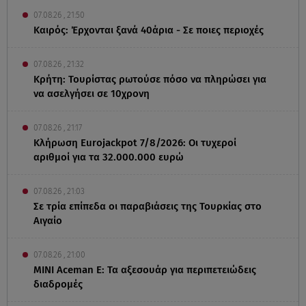
07.08.26 , 21:50
Καιρός: Έρχονται ξανά 40άρια - Σε ποιες περιοχές
07.08.26 , 21:32
Κρήτη: Τουρίστας ρωτούσε πόσο να πληρώσει για
να ασελγήσει σε 10χρονη
07.08.26 , 21:17
Κλήρωση Eurojackpot 7/8/2026: Οι τυχεροί
αριθμοί για τα 32.000.000 ευρώ
07.08.26 , 21:03
Σε τρία επίπεδα οι παραβιάσεις της Τουρκίας στο
Αιγαίο
07.08.26 , 21:00
MINI Aceman E: Τα αξεσουάρ για περιπετειώδεις
διαδρομές