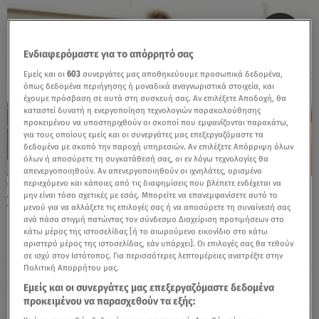
Ενδιαφερόμαστε για το απόρρητό σας
Εμείς και οι
603
συνεργάτες μας αποθηκεύουμε προσωπικά δεδομένα,
όπως δεδομένα περιήγησης ή μοναδικά αναγνωριστικά στοιχεία, και
έχουμε πρόσβαση σε αυτά στη συσκευή σας. Αν επιλέξετε Αποδοχή, θα
καταστεί δυνατή η ενεργοποίηση τεχνολογιών παρακολούθησης
προκειμένου να υποστηριχθούν οι σκοποί που εμφανίζονται παρακάτω,
για τους οποίους εμείς και οι συνεργάτες μας επεξεργαζόμαστε τα
δεδομένα με σκοπό την παροχή υπηρεσιών. Αν επιλέξετε Απόρριψη όλων
όλων ή αποσύρετε τη συγκατάθεσή σας, οι εν λόγω τεχνολογίες θα
απενεργοποιηθούν. Αν απενεργοποιηθούν οι ιχνηλάτες, ορισμένο
περιεχόμενο και κάποιες από τις διαφημίσεις που βλέπετε ενδέχεται να
18.07.26, 11:23
μην είναι τόσο σχετικές με εσάς. Μπορείτε να επανεμφανίσετε αυτό το
ΣΥΡΙΖΑ: Νέα πρόεδρος της ΚΟ εξελέγη η
μενού για να αλλάξετε τις επιλογές σας ή να αποσύρετε τη συναίνεσή σας
Ρένα Δούρου
ανά πάσα στιγμή πατώντας τον σύνδεσμο Διαχείριση προτιμήσεων στο
κάτω μέρος της ιστοσελίδας [ή το αιωρούμενο εικονίδιο στο κάτω
αριστερό μέρος της ιστοσελίδας, εάν υπάρχει]. Οι επιλογές σας θα τεθούν
σε ισχύ στον Ιστότοπος. Για περισσότερες λεπτομέρειες ανατρέξτε στην
Πολιτική Απορρήτου μας.
Εμείς και οι συνεργάτες μας επεξεργαζόμαστε δεδομένα
προκειμένου να παρασχεθούν τα εξής: