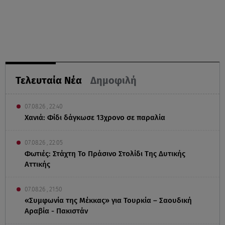
Τελευταία Νέα
Δημοφιλή
07.08.26 , 22:40
Χανιά: Φίδι δάγκωσε 13χρονο σε παραλία
07.08.26 , 22:05
Φωτιές: Στάχτη Το Πράσινο Στολίδι Της Δυτικής
Αττικής
07.08.26 , 21:50
«Συμφωνία της Μέκκας» για Τουρκία – Σαουδική
Αραβία - Πακιστάν