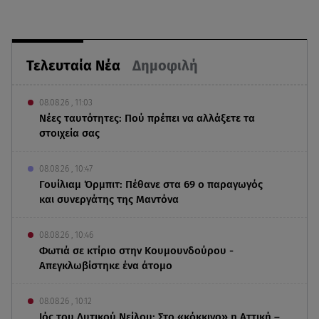
Τελευταία Νέα
Δημοφιλή
08.08.26 , 11:03
Νέες ταυτότητες: Πού πρέπει να αλλάξετε τα
στοιχεία σας
08.08.26 , 10:47
Γουίλιαμ Όρμπιτ: Πέθανε στα 69 ο παραγωγός
και συνεργάτης της Μαντόνα
08.08.26 , 10:46
Φωτιά σε κτίριο στην Κουμουνδούρου -
Απεγκλωβίστηκε ένα άτομο
08.08.26 , 10:12
Ιός του Δυτικού Νείλου: Στο «κόκκινο» η Αττική –