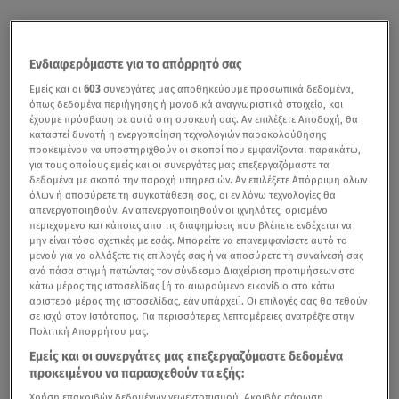
Ενδιαφερόμαστε για το απόρρητό σας
Εμείς και οι
603
συνεργάτες μας αποθηκεύουμε προσωπικά δεδομένα,
όπως δεδομένα περιήγησης ή μοναδικά αναγνωριστικά στοιχεία, και
έχουμε πρόσβαση σε αυτά στη συσκευή σας. Αν επιλέξετε Αποδοχή, θα
καταστεί δυνατή η ενεργοποίηση τεχνολογιών παρακολούθησης
προκειμένου να υποστηριχθούν οι σκοποί που εμφανίζονται παρακάτω,
για τους οποίους εμείς και οι συνεργάτες μας επεξεργαζόμαστε τα
δεδομένα με σκοπό την παροχή υπηρεσιών. Αν επιλέξετε Απόρριψη όλων
όλων ή αποσύρετε τη συγκατάθεσή σας, οι εν λόγω τεχνολογίες θα
απενεργοποιηθούν. Αν απενεργοποιηθούν οι ιχνηλάτες, ορισμένο
περιεχόμενο και κάποιες από τις διαφημίσεις που βλέπετε ενδέχεται να
μην είναι τόσο σχετικές με εσάς. Μπορείτε να επανεμφανίσετε αυτό το
μενού για να αλλάξετε τις επιλογές σας ή να αποσύρετε τη συναίνεσή σας
ανά πάσα στιγμή πατώντας τον σύνδεσμο Διαχείριση προτιμήσεων στο
κάτω μέρος της ιστοσελίδας [ή το αιωρούμενο εικονίδιο στο κάτω
αριστερό μέρος της ιστοσελίδας, εάν υπάρχει]. Οι επιλογές σας θα τεθούν
σε ισχύ στον Ιστότοπος. Για περισσότερες λεπτομέρειες ανατρέξτε στην
Πολιτική Απορρήτου μας.
Εμείς και οι συνεργάτες μας επεξεργαζόμαστε δεδομένα
προκειμένου να παρασχεθούν τα εξής:
Χρήση επακριβών δεδομένων γεωεντοπισμού. Ακριβής σάρωση