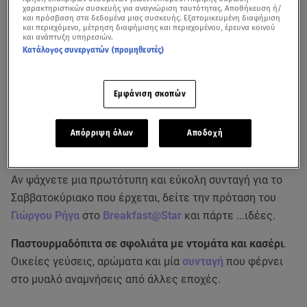
χαρακτηριστικών συσκευής για αναγνώριση ταυτότητας. Αποθήκευση ή/
και πρόσβαση στα δεδομένα μιας συσκευής. Εξατομικευμένη διαφήμιση
και περιεχόμενο, μέτρηση διαφήμισης και περιεχομένου, έρευνα κοινού
και ανάπτυξη υπηρεσιών.
Κατάλογος συνεργατών (προμηθευτές)
Εμφάνιση σκοπών
Απόρριψη όλων
Αποδοχή
Αν ψάχνετε μια πρωτότυπη και εύκολη συνταγή για το
Σαββατοκύριακο που έρχεται, δείτε την πρόταση του
Γιώργου Ρήγα
στο
Breakfast@Star
και πάρτε ...ιδέες.
Παστουρμαδόπιτα σε σφολιάτα με ντομάτα και κασέρι
.
Οικείες γεύσεις, αρώματα και μία
συνταγή
που φέρνει
στο μυαλό αναμνήσεις από άλλες εποχές.