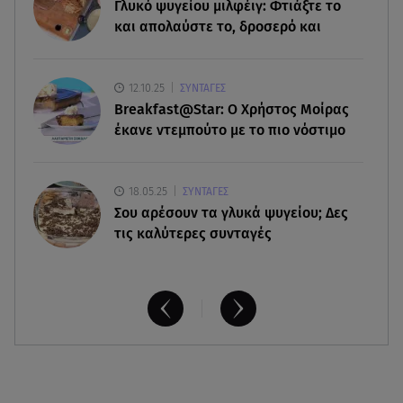
Γλυκό ψυγείου μιλφέιγ: Φτιάξτε το
και απολαύστε το, δροσερό και
07.08.26 , 21:50
Καιρός: Έρχονται ξανά 40άρια - Σε ποιες περιοχές
12.10.25
ΣΥΝΤΑΓΕΣ
Breakfast@Star: O Xρήστος Μοίρας
έκανε ντεμπούτο με το πιο νόστιμο
18.05.25
ΣΥΝΤΑΓΕΣ
Σου αρέσουν τα γλυκά ψυγείου; Δες
τις καλύτερες συνταγές