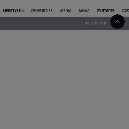
LIFESTYLE
CELEBRITIES
MEDIA
ΜΟΔΑ
ΣΥΝΤΑΓΕΣ
ΣΧΕ
Back to Top