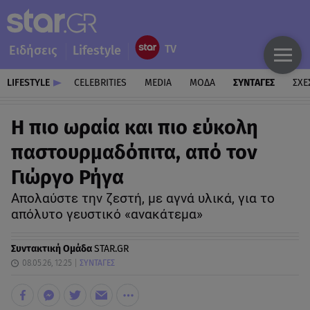
Ειδήσεις
Lifestyle
LIFESTYLE
CELEBRITIES
MEDIA
ΜΟΔΑ
ΣΥΝΤΑΓΕΣ
ΣΧΕ
Η πιο ωραία και πιο εύκολη
παστουρμαδόπιτα, από τον
Γιώργο Ρήγα
Απολαύστε την ζεστή, με αγνά υλικά, για το
απόλυτο γευστικό «ανακάτεμα»
Συντακτική Ομάδα
STAR.GR
08.05.26, 12:25
ΣΥΝΤΑΓΕΣ