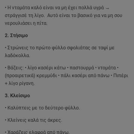
• Η ντομάτα καλό είναι να μη έχει πολλά υγρά →
στράγγισέ τη λίγο. Αυτό είναι το βασικό για να μη σου
νερουλιάσει η πίτα.
2. Στήσιμο
• Στρώνεις το πρώτο φύλλο σφολιάτας σε ταψί με
λαδόκολλα.
• Βάζεις: • λίγο κασέρι κάτω • παστουρμά • ντομάτα •
(προαιρετικά) κρεμμύδι • πάλι κασέρι από πάνω • Πιπέρι
+ λίγο ρίγανη.
3. Κλείσιμο
• Καλύπτεις με το δεύτερο φύλλο.
• Κλείνεις καλά τις άκρες.
• Χαράζεις ελαφρά από πάνω.