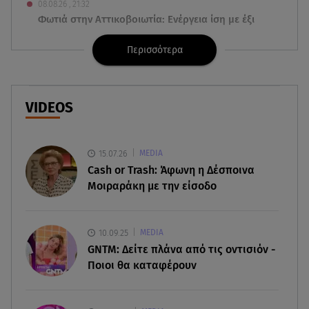
08.08.26 , 21:32
Φωτιά στην Αττικοβοιωτία: Ενέργεια ίση με έξι
ατομικές βόμβες
Περισσότερα
08.08.26 , 21:20
«Ισλαμικό ΝΑΤΟ»: Πώς επηρεάζεται η Ελλάδα
από τη νέα συμμαχία
VIDEOS
08.08.26 , 19:19
Τραγωδία στην Πάρο: Νεκρό 4χρονο παιδί σε
15.07.26
MEDIA
πισίνα
Cash or Trash: Άφωνη η Δέσποινα
Μοιραράκη με την είσοδο
08.08.26 , 18:51
BYD: Στην 91η θέση της λίστας Fortune Global
500 για το 2026
10.09.25
MEDIA
GNTM: Δείτε πλάνα από τις οντισιόν -
08.08.26 , 17:45
Ποιοι θα καταφέρουν
Εριέττα Κούρκουλου: Η συγκινητική ανάρτηση
για τα 33α γενέθλιά της