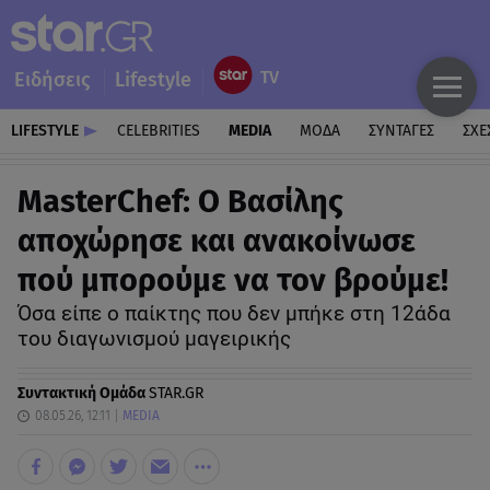
Ειδήσεις
Lifestyle
LIFESTYLE
CELEBRITIES
MEDIA
ΜΟΔΑ
ΣΥΝΤΑΓΕΣ
ΣΧΕ
MasterChef: Ο Βασίλης
αποχώρησε και ανακοίνωσε
πού μπορούμε να τον βρούμε!
Όσα είπε ο παίκτης που δεν μπήκε στη 12άδα
του διαγωνισμού μαγειρικής
Συντακτική Ομάδα
STAR.GR
08.05.26, 12:11
MEDIA