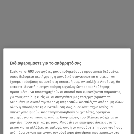
Ενδιαφερόμαστε για το απόρρητό σας
Εμείς και οι
603
συνεργάτες μας αποθηκεύουμε προσωπικά δεδομένα,
όπως δεδομένα περιήγησης ή μοναδικά αναγνωριστικά στοιχεία, και
έχουμε πρόσβαση σε αυτά στη συσκευή σας. Αν επιλέξετε Αποδοχή, θα
καταστεί δυνατή η ενεργοποίηση τεχνολογιών παρακολούθησης
προκειμένου να υποστηριχθούν οι σκοποί που εμφανίζονται παρακάτω,
για τους οποίους εμείς και οι συνεργάτες μας επεξεργαζόμαστε τα
δεδομένα με σκοπό την παροχή υπηρεσιών. Αν επιλέξετε Απόρριψη όλων
όλων ή αποσύρετε τη συγκατάθεσή σας, οι εν λόγω τεχνολογίες θα
απενεργοποιηθούν. Αν απενεργοποιηθούν οι ιχνηλάτες, ορισμένο
περιεχόμενο και κάποιες από τις διαφημίσεις που βλέπετε ενδέχεται να
μην είναι τόσο σχετικές με εσάς. Μπορείτε να επανεμφανίσετε αυτό το
μενού για να αλλάξετε τις επιλογές σας ή να αποσύρετε τη συναίνεσή σας
ανά πάσα στιγμή πατώντας τον σύνδεσμο Διαχείριση προτιμήσεων στο