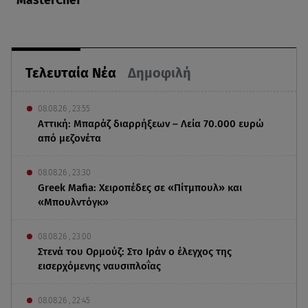
MasterChef
Τελευταία Νέα
Δημοφιλή
08.08.26 , 23:55
Αττική: Μπαράζ διαρρήξεων – Λεία 70.000 ευρώ
από μεζονέτα
08.08.26 , 23:30
Greek Mafia: Χειροπέδες σε «Πίτμπουλ» και
«Μπουλντόγκ»
08.08.26 , 23:00
Στενά του Ορμούζ: Στο Ιράν ο έλεγχος της
εισερχόμενης ναυσιπλοΐας
08.08.26 , 22:45