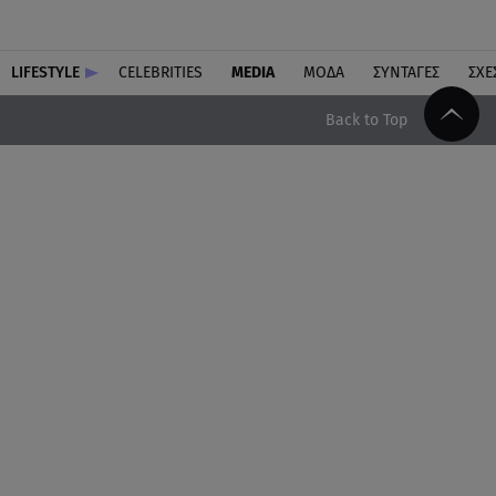
LIFESTYLE
CELEBRITIES
MEDIA
ΜΟΔΑ
ΣΥΝΤΑΓΕΣ
ΣΧΕ
Back to Top