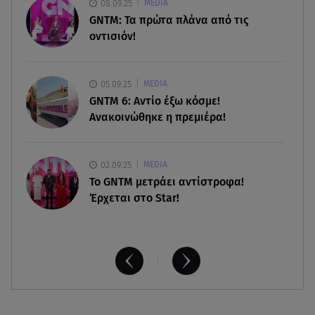
08.09.25
MEDIA
08.08.26 , 17:44
GNTM: Τα πρώτα πλάνα από τις
Νεκρή μεγαλόσωμη αρκούδα στην Καστοριά,
οντισιόν!
πιθανόν από πυροβολισμό
08.08.26 , 17:32
05.09.25
MEDIA
Τζο Μπάιντεν: Ο καρκίνος έχει εξαπλωθεί - Η
GNTM 6: Αντίο έξω κόσμε!
ανακοίνωση του γιου του
Ανακοινώθηκε η πρεμιέρα!
02.09.25
MEDIA
Το GNTM μετράει αντίστροφα!
Έρχεται στο Star!