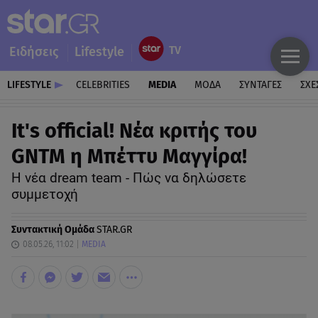
Ειδήσεις
Lifestyle
LIFESTYLE
CELEBRITIES
MEDIA
ΜΟΔΑ
ΣΥΝΤΑΓΕΣ
ΣΧΕ
It's official! Νέα κριτής του
GNTM η Μπέττυ Μαγγίρα!
H νέα dream team - Πώς να δηλώσετε
συμμετοχή
Συντακτική Ομάδα
STAR.GR
08.05.26, 11:02
MEDIA