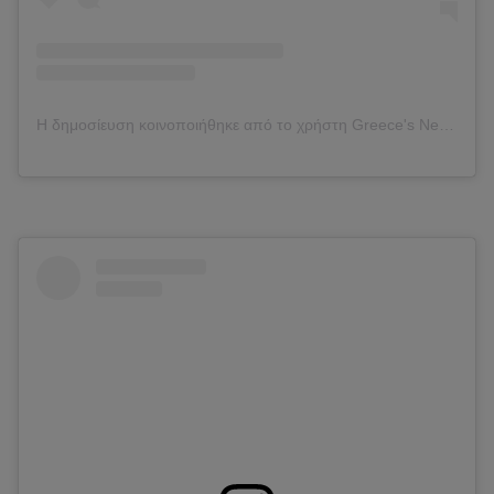
Η δημοσίευση κοινοποιήθηκε από το χρήστη Greece's Next Top Model (@gntmgr)