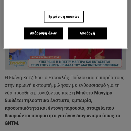
Εμφάνιση σκοπών
Απόρριψη όλων
Αποδοχή
H Ελένη Χατζίδου, ο Ετεοκλής Παύλου και η παρέα τους
στην πρωινή εκπομπή, μίλησαν με ενθουσιασμό για τη
νέα προσθήκη, τονίζοντας πως
η Μπέττυ Μαγγίρα
διαθέτει τηλεοπτικό ένστικτο, εμπειρία,
προσωπικότητα και έντονη παρουσία, στοιχεία που
θεωρούνται απαραίτητα για έναν διαγωνισμό όπως το
GNTM.