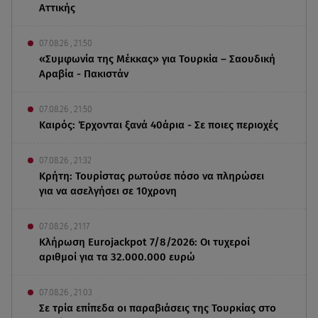
Αττικής
07.08.26 , 21:50
«Συμφωνία της Μέκκας» για Τουρκία – Σαουδική
Αραβία - Πακιστάν
07.08.26 , 21:50
Καιρός: Έρχονται ξανά 40άρια - Σε ποιες περιοχές
07.08.26 , 21:32
Κρήτη: Τουρίστας ρωτούσε πόσο να πληρώσει
για να ασελγήσει σε 10χρονη
07.08.26 , 21:17
Κλήρωση Eurojackpot 7/8/2026: Οι τυχεροί
αριθμοί για τα 32.000.000 ευρώ
07.08.26 , 21:03
Σε τρία επίπεδα οι παραβιάσεις της Τουρκίας στο