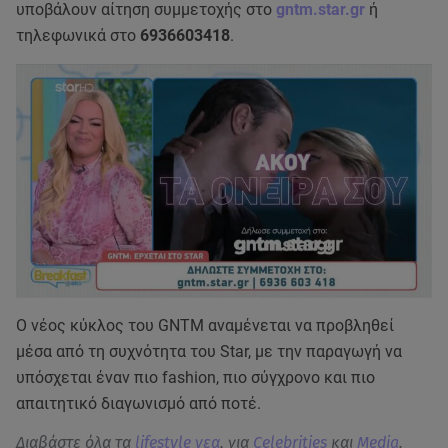
υποβάλουν αίτηση συμμετοχής στο
gntm.star.gr
ή
τηλεφωνικά στο
6936603418
.
Ο νέος κύκλος του GNTM αναμένεται να προβληθεί
μέσα από τη συχνότητα του Star, με την παραγωγή να
υπόσχεται έναν πιο fashion, πιο σύγχρονο και πιο
απαιτητικό διαγωνισμό από ποτέ.
Διαβάστε όλα τα
lifestyle νεα
, για
Celebrities
και
Media
.