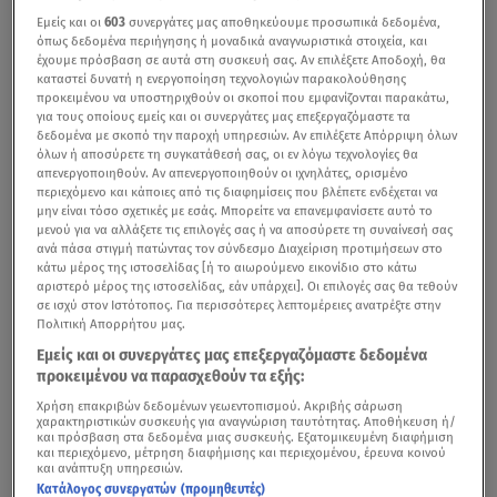
Εμείς και οι
603
συνεργάτες μας αποθηκεύουμε προσωπικά δεδομένα,
όπως δεδομένα περιήγησης ή μοναδικά αναγνωριστικά στοιχεία, και
έχουμε πρόσβαση σε αυτά στη συσκευή σας. Αν επιλέξετε Αποδοχή, θα
καταστεί δυνατή η ενεργοποίηση τεχνολογιών παρακολούθησης
προκειμένου να υποστηριχθούν οι σκοποί που εμφανίζονται παρακάτω,
για τους οποίους εμείς και οι συνεργάτες μας επεξεργαζόμαστε τα
δεδομένα με σκοπό την παροχή υπηρεσιών. Αν επιλέξετε Απόρριψη όλων
όλων ή αποσύρετε τη συγκατάθεσή σας, οι εν λόγω τεχνολογίες θα
απενεργοποιηθούν. Αν απενεργοποιηθούν οι ιχνηλάτες, ορισμένο
περιεχόμενο και κάποιες από τις διαφημίσεις που βλέπετε ενδέχεται να
μην είναι τόσο σχετικές με εσάς. Μπορείτε να επανεμφανίσετε αυτό το
μενού για να αλλάξετε τις επιλογές σας ή να αποσύρετε τη συναίνεσή σας
Το
Greece’s Next Top Model
επιστρέφει δυναμικά στο
ανά πάσα στιγμή πατώντας τον σύνδεσμο Διαχείριση προτιμήσεων στο
κάτω μέρος της ιστοσελίδας [ή το αιωρούμενο εικονίδιο στο κάτω
Star με νέο κύκλο, ανανεωμένη κριτική επιτροπή και
αριστερό μέρος της ιστοσελίδας, εάν υπάρχει]. Οι επιλογές σας θα τεθούν
σε ισχύ στον Ιστότοπος. Για περισσότερες λεπτομέρειες ανατρέξτε στην
στόχο να παρουσιάσει στο κοινό το πιο σύγχρονο και
Πολιτική Απορρήτου μας.
απαιτητικό πρόσωπο της μόδας.
Εμείς και οι συνεργάτες μας επεξεργαζόμαστε δεδομένα
προκειμένου να παρασχεθούν τα εξής:
Το
Breakfast@Star
, το πρωί της Παρασκευής 8/5,
Χρήση επακριβών δεδομένων γεωεντοπισμού. Ακριβής σάρωση
ανακοίνωσε επίσημα την ένταξη της
Μπέττυς Μαγγίρα
χαρακτηριστικών συσκευής για αναγνώριση ταυτότητας. Αποθήκευση ή/
και πρόσβαση στα δεδομένα μιας συσκευής. Εξατομικευμένη διαφήμιση
στο δυναμικό του fashion show, ως νέο μέλος της
και περιεχόμενο, μέτρηση διαφήμισης και περιεχομένου, έρευνα κοινού
κριτικής επιτροπής.
και ανάπτυξη υπηρεσιών.
Κατάλογος συνεργατών (προμηθευτές)