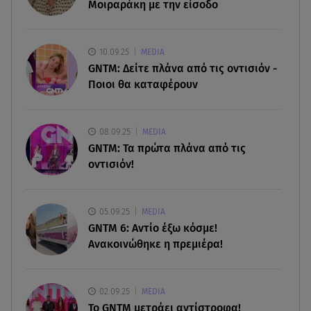
Συντάξεις Σεπτεμβρίου: Πότε θα μπουν τα
Μοιραράκη με την είσοδο
χρήματα στους λογαριασμούς
07.08.26 , 18:45
10.09.25
MEDIA
Φωτιά στο Στεφάνι Κορίνθου: Μήνυμα από το 112
GNTM: Δείτε πλάνα από τις οντισιόν -
- Σηκώθηκαν εναέρια μέσα
Ποιοι θα καταφέρουν
07.08.26 , 18:34
Έξοδος Αυγούστου: Στο 100% η πληρότητα για
08.09.25
MEDIA
Κυκλάδες
GNTM: Τα πρώτα πλάνα από τις
οντισιόν!
07.08.26 , 17:44
Παιδικοί σταθμοί: Πότε βγαίνουν τα προσωρινά
αποτελέσματα
05.09.25
MEDIA
GNTM 6: Αντίο έξω κόσμε!
Ανακοινώθηκε η πρεμιέρα!
02.09.25
MEDIA
Το GNTM μετράει αντίστροφα!