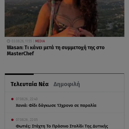
03.08.26, 11:55
MEDIA
Wasan: Tι κάνει μετά τη συμμετοχή της στο
MasterChef
Τελευταία Νέα
Δημοφιλή
07.08.26 , 22:40
Χανιά: Φίδι δάγκωσε 13χρονο σε παραλία
07.08.26 , 22:05
Φωτιές: Στάχτη Το Πράσινο Στολίδι Της Δυτικής