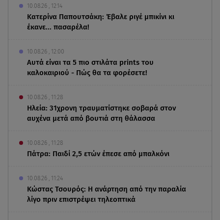
10.08.26 , 12:14
Κατερίνα Παπουτσάκη: Έβαλε ριγέ μπικίνι κι
έκανε... πασαρέλα!
10.08.26 , 12:00
Αυτά είναι τα 5 πιο στιλάτα prints του
καλοκαιριού - Πώς θα τα φορέσετε!
10.08.26 , 11:28
Ηλεία: 31χρονη τραυματίστηκε σοβαρά στον
αυχένα μετά από βουτιά στη θάλασσα
10.08.26 , 11:28
Πάτρα: Παιδί 2,5 ετών έπεσε από μπαλκόνι
10.08.26 , 11:24
Κώστας Τσουρός: Η ανάρτηση από την παραλία
λίγο πριν επιστρέψει τηλεοπτικά