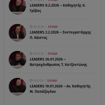
10.08.26 , 10:18
LEADERS 9.2.2026 – Καθηγητής Κ.
Πάρος: «Ήμουν πάντα πάνω από την πισίνα» - Τι
Γρίβας
ισχυρίζεται ο ιδιοκτήτης
10.08.26 , 10:10
02.02.26
ΕΛΛΑΔΑ
Γυμναστική για τόνωση πριν την παραλία! Full
LEADERS 2.2.2026 – Συνταγματάρχης
body workout!
Π. Νάστος
10.08.26 , 10:05
Ξεκινά η μαζική παραγωγή της νέας BMW i3
26.01.26
ΕΛΛΑΔΑ
LEADERS 26.01.2026 –
Βατραχάνθρωπος Τ. Χατζαντώνης
19.01.26
ΕΛΛΑΔΑ
LEADERS 19.01.2026 – Αν. Καθηγητής
Μ. Παπάζογλου