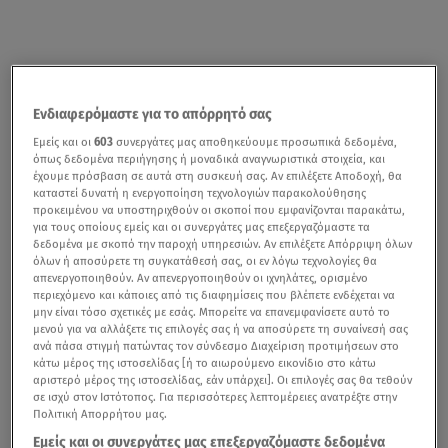
Ενδιαφερόμαστε για το απόρρητό σας
Εμείς και οι
603
συνεργάτες μας αποθηκεύουμε προσωπικά δεδομένα,
όπως δεδομένα περιήγησης ή μοναδικά αναγνωριστικά στοιχεία, και
έχουμε πρόσβαση σε αυτά στη συσκευή σας. Αν επιλέξετε Αποδοχή, θα
καταστεί δυνατή η ενεργοποίηση τεχνολογιών παρακολούθησης
προκειμένου να υποστηριχθούν οι σκοποί που εμφανίζονται παρακάτω,
για τους οποίους εμείς και οι συνεργάτες μας επεξεργαζόμαστε τα
δεδομένα με σκοπό την παροχή υπηρεσιών. Αν επιλέξετε Απόρριψη όλων
όλων ή αποσύρετε τη συγκατάθεσή σας, οι εν λόγω τεχνολογίες θα
απενεργοποιηθούν. Αν απενεργοποιηθούν οι ιχνηλάτες, ορισμένο
περιεχόμενο και κάποιες από τις διαφημίσεις που βλέπετε ενδέχεται να
μην είναι τόσο σχετικές με εσάς. Μπορείτε να επανεμφανίσετε αυτό το
μενού για να αλλάξετε τις επιλογές σας ή να αποσύρετε τη συναίνεσή σας
ανά πάσα στιγμή πατώντας τον σύνδεσμο Διαχείριση προτιμήσεων στο
κάτω μέρος της ιστοσελίδας [ή το αιωρούμενο εικονίδιο στο κάτω
αριστερό μέρος της ιστοσελίδας, εάν υπάρχει]. Οι επιλογές σας θα τεθούν
σε ισχύ στον Ιστότοπος. Για περισσότερες λεπτομέρειες ανατρέξτε στην
Πολιτική Απορρήτου μας.
Εμείς και οι συνεργάτες μας επεξεργαζόμαστε δεδομένα