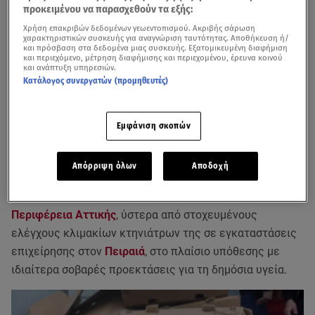
προκειμένου να παρασχεθούν τα εξής:
Χρήση επακριβών δεδομένων γεωεντοπισμού. Ακριβής σάρωση
χαρακτηριστικών συσκευής για αναγνώριση ταυτότητας. Αποθήκευση ή/
και πρόσβαση στα δεδομένα μιας συσκευής. Εξατομικευμένη διαφήμιση
και περιεχόμενο, μέτρηση διαφήμισης και περιεχομένου, έρευνα κοινού
και ανάπτυξη υπηρεσιών.
Κατάλογος συνεργατών (προμηθευτές)
Εμφάνιση σκοπών
Απόρριψη όλων
Αποδοχή
Στην κατάσχεση περίπου 3,5 τόνων ακατάλληλων
προϊόντων ζωικής προέλευσης προχώρησε η
Περιφέρεια Αττικής
, ύστερα από στοχευμένους
ελέγχους κλιμακίων κτηνιάτρων της σε εγκαταστάσεις
επιχείρησης στον
Πειραιά
, στο πλαίσιο υπόθεσης με
ιδιαίτερα σοβαρές προεκτάσεις για τη δημόσια υγεία.