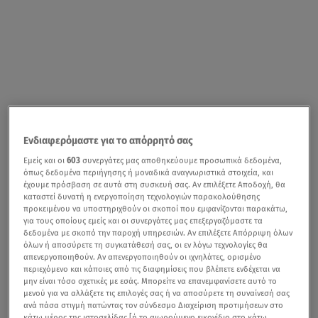
Ενδιαφερόμαστε για το απόρρητό σας
Εμείς και οι
603
συνεργάτες μας αποθηκεύουμε προσωπικά δεδομένα,
όπως δεδομένα περιήγησης ή μοναδικά αναγνωριστικά στοιχεία, και
έχουμε πρόσβαση σε αυτά στη συσκευή σας. Αν επιλέξετε Αποδοχή, θα
καταστεί δυνατή η ενεργοποίηση τεχνολογιών παρακολούθησης
προκειμένου να υποστηριχθούν οι σκοποί που εμφανίζονται παρακάτω,
για τους οποίους εμείς και οι συνεργάτες μας επεξεργαζόμαστε τα
δεδομένα με σκοπό την παροχή υπηρεσιών. Αν επιλέξετε Απόρριψη όλων
όλων ή αποσύρετε τη συγκατάθεσή σας, οι εν λόγω τεχνολογίες θα
απενεργοποιηθούν. Αν απενεργοποιηθούν οι ιχνηλάτες, ορισμένο
περιεχόμενο και κάποιες από τις διαφημίσεις που βλέπετε ενδέχεται να
μην είναι τόσο σχετικές με εσάς. Μπορείτε να επανεμφανίσετε αυτό το
μενού για να αλλάξετε τις επιλογές σας ή να αποσύρετε τη συναίνεσή σας
ανά πάσα στιγμή πατώντας τον σύνδεσμο Διαχείριση προτιμήσεων στο
κάτω μέρος της ιστοσελίδας [ή το αιωρούμενο εικονίδιο στο κάτω