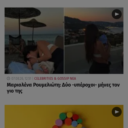
07.08.26, 12:51
CELEBRITIES & GOSSIP ΝΕΑ
Μαριαλένα Ρουμελιώτη: Δύο -υπέροχοι- μήνες τον
γιο της