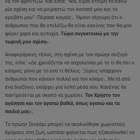
να τον φροντίζω. Και είπα: “Ναι, είμαι έτοιμη να κάνω
μία σχέση και να μοιραστώ τον καναπέ μου και το
κρεβάτι μου”. Πέρασε καιρός… Ήμουν σίγουρη ότι ο
άνθρωπος που θα επιλέξω θα είναι εκείνος που θα μου
φέρει χαρά και ευτυχία.
Τώρα συγκατοικώ με την
τωρινή μου σχέση
».
Αναφερόμενη, τέλος, στη σχέση με τον πρώην σύζυγό
της, είπε: «Δε χρειάζεται να ασχολείσαι με το τι θα πει ο
κόσμος, μόνο με το εσύ τι θέλεις. Ξέρεις υπάρχουν
άνθρωποι που κάνουν πολλά για τον κόσμο… Μετά από
ένα διαζύγιο, υπάρχει μια λύπη μέσα σου. Κανένας δε
παντρεύεται με σκοπό να χωρίσει.
Τον Χρήστο τον
αγάπησα και τον αγαπώ βαθιά, όπως αγαπώ και τα
παιδιά μας
»,
Το πρώην ζευγάρι μπορεί να ακολούθησε χωριστούς
δρόμους στη ζωή, ωστόσο φαίνεται πως εξακολουθεί να