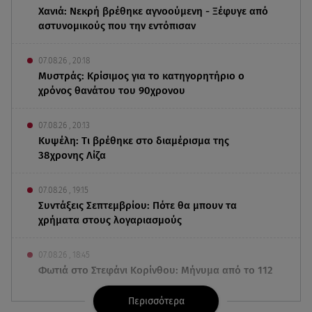
Χανιά: Νεκρή βρέθηκε αγνοούμενη - Ξέφυγε από
αστυνομικούς που την εντόπισαν
07.08.26 , 20:18
Μυστράς: Κρίσιμος για το κατηγορητήριο ο
χρόνος θανάτου του 90χρονου
07.08.26 , 20:13
Κυψέλη: Tι βρέθηκε στο διαμέρισμα της
38χρονης Λίζα
07.08.26 , 19:15
Συντάξεις Σεπτεμβρίου: Πότε θα μπουν τα
χρήματα στους λογαριασμούς
07.08.26 , 18:45
Φωτιά στο Στεφάνι Κορίνθου: Μήνυμα από το 112
- Σηκώθηκαν εναέρια μέσα
Περισσότερα