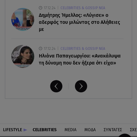
07.08.26 , 15:24
17.12.24
CELEBRITIES & GOSSIP ΝΕΑ
Ιωάννα Τούνη - Δημήτρης Σπυριδωνίδης: Η
Δημήτρης Ήμελλος: «Λύγισε» ο
throwback φωτογραφία από την Ίμπιζα
αδερφός του μιλώντας στο Αλήθειες
με
17.12.24
CELEBRITIES & GOSSIP ΝΕΑ
Ηλιάνα Παπαγεωργίου: «Ανακάλυψα
τη δύναμη που δεν ήξερα ότι είχα»
LIFESTYLE
CELEBRITIES
MEDIA
ΜΟΔΑ
ΣΥΝΤΑΓΕΣ
ΣΧΕ