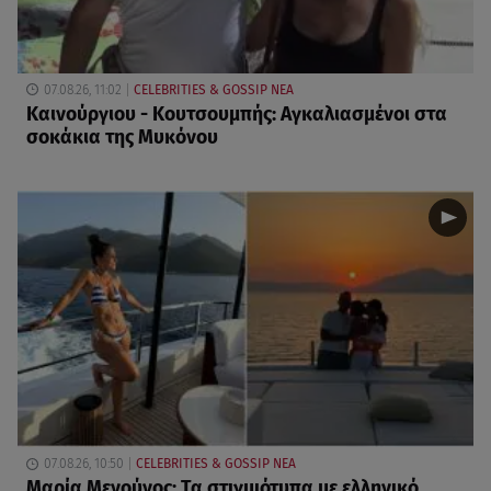
07.08.26, 11:02
CELEBRITIES & GOSSIP ΝΕΑ
Καινούργιου - Κουτσουμπής: Αγκαλιασμένοι στα
σοκάκια της Μυκόνου
07.08.26, 10:50
CELEBRITIES & GOSSIP ΝΕΑ
Μαρία Μενούνος: Τα στιγμιότυπα με ελληνικό