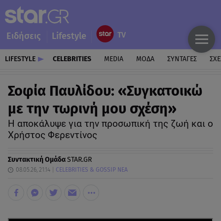
Ειδήσεις
Lifestyle
LIFESTYLE
CELEBRITIES
MEDIA
ΜΟΔΑ
ΣΥΝΤΑΓΕΣ
ΣΧΕ
Σοφία Παυλίδου: «Συγκατοικώ
με την τωρινή μου σχέση»
Η αποκάλυψε για την προσωπική της ζωή και ο
Χρήστος Φερεντίνος
Συντακτική Ομάδα
STAR.GR
08.05.26, 21:14
CELEBRITIES & GOSSIP ΝΕΑ