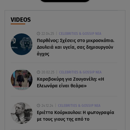
07.08.26 , 18:34
Έξοδος Αυγούστου: Στο 100% η πληρότητα για
Κυκλάδες
VIDEOS
07.08.26 , 17:44
22.04.25
CELEBRITIES & GOSSIP ΝΕΑ
Παιδικοί σταθμοί: Πότε βγαίνουν τα προσωρινά
Παρθένος: Σχέσεις στο μικροσκόπιο.
αποτελέσματα
Δουλειά και υγεία, σας δημιουργούν
άγχος
07.08.26 , 17:13
Τροχαίο Σέρρες: «Έχασα τη σύζυγο και το παιδί
μου. Τα έχασα όλα»
20.02.25
CELEBRITIES & GOSSIP ΝΕΑ
Καραβοκύρη για Ζουγανέλη: «Η
07.08.26 , 16:03
Ελεωνόρα είναι θεάρα»
Καιρός: Έρχονται ξανά 40άρια - Σε ποιες περιοχές
07.08.26 , 16:00
24.12.24
CELEBRITIES & GOSSIP ΝΕΑ
Ανακάλυψε ξανά τη δύναμή σου: μην σε τρομάζει
Εριέττα Κούρκουλου: Η φωτογραφία
η μυϊκή απώλεια
με τους γιους της από το