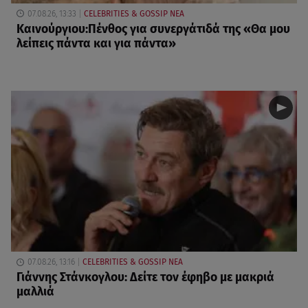
07.08.26, 13:33
CELEBRITIES & GOSSIP ΝΕΑ
Καινούργιου:Πένθος για συνεργάτιδά της «Θα μου
λείπεις πάντα και για πάντα»
07.08.26, 13:16
CELEBRITIES & GOSSIP ΝΕΑ
Γιάννης Στάνκογλου: Δείτε τον έφηβο με μακριά
μαλλιά