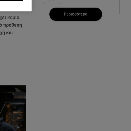
έχασα όλα»
Περισσότερα
χει καμία
07.08.26 , 16:03
πό πρόθεση
Καιρός: Έρχονται ξανά 40άρια -
Σε ποιες περιοχές
χή και
07.08.26 , 16:00
Ανακάλυψε ξανά τη δύναμή
σου: μην σε τρομάζει η μυϊκή
απώλεια
07.08.26 , 15:24
Ιωάννα Τούνη - Δημήτρης
Σπυριδωνίδης: Η throwback
φωτογραφία από την Ίμπιζα
07.08.26 , 15:21
Toyota C-HR: Δέκα χρόνια
ξεχωριστής καινοτομίας και