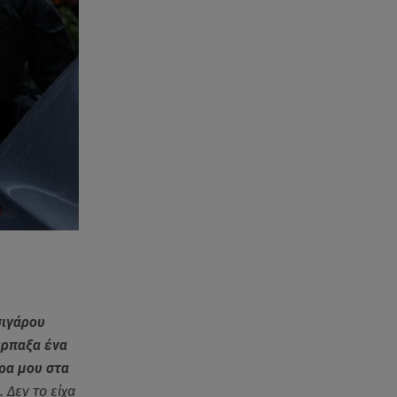
επιτυχίας
07.08.26 , 15:09
Τροχαίο Σέρρες: «Δεν πρόλαβα
να κάνω κάτι κι έπεσε πάνω
μου»
07.08.26 , 14:49
Πέθανε η δημοσιογράφος και
πρώην σύζυγος του Βασίλη
Χιώτη, Χριστίνα Πιτουρά
07.08.26 , 14:44
Στεφανίδου: «Κόβει» την ανάσα
με το σώμα της - Οι πόζες με
μαγιό
σιγάρου
άρπαξα ένα
07.08.26 , 14:05
έρα μου στα
Μυστράς: «Τον έβαλα στον
καταψύκτη γιατί ήθελα να τον
 Δεν το είχα