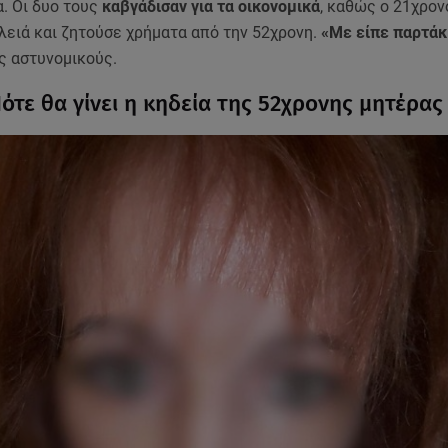
. Οι δυο τους
καβγάδισαν για τα οικονομικά
, καθώς ο 21χρον
λειά και ζητούσε χρήματα από την 52χρονη.
«Με είπε παρτάκ
υς αστυνομικούς.
Πότε θα γίνει η κηδεία της 52χρονης μητέρα