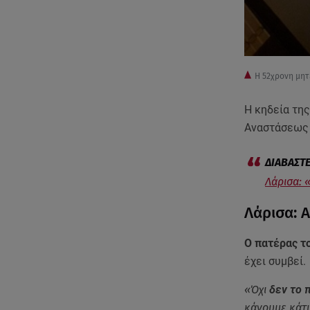
Η 52χρονη μη
Η κηδεία της
Αναστάσεως 
Λάρισα: 
Λάρισα: 
Ο πατέρας τ
έχει συμβεί.
«Όχι
δεν το 
κάνουμε κάτι