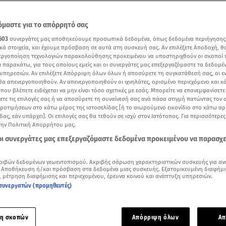
μαστε για το απόρρητό σας
603
συνεργάτες μας αποθηκεύουμε προσωπικά δεδομένα, όπως δεδομένα περιήγησης
κά στοιχεία, και έχουμε πρόσβαση σε αυτά στη συσκευή σας. Αν επιλέξετε Αποδοχή, θ
νεργοποίηση τεχνολογιών παρακολούθησης προκειμένου να υποστηριχθούν οι σκοποί
ι παρακάτω, για τους οποίους εμείς και οι συνεργάτες μας επεξεργαζόμαστε τα δεδομέ
υπηρεσιών. Αν επιλέξετε Απόρριψη όλων όλων ή αποσύρετε τη συγκατάθεσή σας, οι ε
 θα απενεργοποιηθούν. Αν απενεργοποιηθούν οι ιχνηλάτες, ορισμένο περιεχόμενο και κά
 που βλέπετε ενδέχεται να μην είναι τόσο σχετικές με εσάς. Μπορείτε να επανεμφανίσετ
ξετε τις επιλογές σας ή να αποσύρετε τη συναίνεσή σας ανά πάσα στιγμή πατώντας τον
προτιμήσεων στο κάτω μέρος της ιστοσελίδας [ή το αιωρούμενο εικονίδιο στο κάτω α
δας, εάν υπάρχει]. Οι επιλογές σας θα τεθούν σε ισχύ στον Ιστότοπος. Για περισσότερε
γησε ο 21χρονος ότι δολοφόνησε τη μητέρα του / ΑΝΤ1
την Πολιτική Απορρήτου μας.
 οι συνεργάτες μας επεξεργαζόμαστε δεδομένα προκειμένου να παρασχ
Δείτε περισσότερα άρθρα μας στα αποτελέσματα αναζήτησης
ριβών δεδομένων γεωεντοπισμού. Ακριβής σάρωση χαρακτηριστικών συσκευής για αν
Add star.gr on Google
 Αποθήκευση ή/και πρόσβαση στα δεδομένα μιας συσκευής. Εξατομικευμένη διαφήμι
, μέτρηση διαφήμισης και περιεχομένου, έρευνα κοινού και ανάπτυξη υπηρεσιών.
συνεργατών (προμηθευτές)
αι κυνικός
έφτασε
ενώπιον του ανακριτή ο 21χρονος μητροκ
α περιγράψει πώς προέβη στην αποτρόπαιη πράξη τα ξημερώ
η σκοπών
Απόρριψη όλων
Απ
/5). Ο νεαρός πήρε προθεσμία για να απολογηθεί την Παρασ