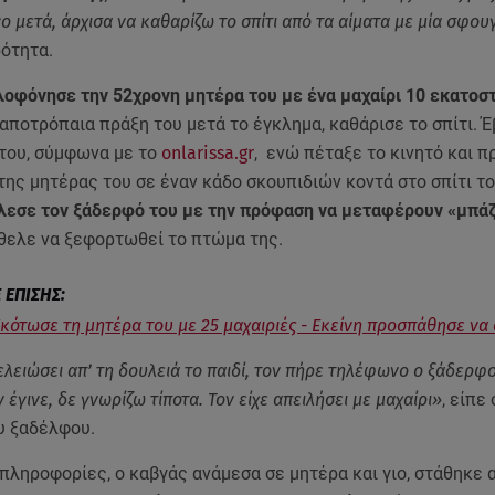
γο μετά, άρχισα να καθαρίζω το σπίτι από τα αίματα με μία σφο
ρότητα.
λοφόνησε την 52χρονη μητέρα του με ένα μαχαίρι 10 εκατοσ
αποτρόπαια πράξη του μετά το έγκλημα, καθάρισε το σπίτι. 
του, σύμφωνα με το
onlarissa.gr
, ενώ πέταξε το κινητό και 
της μητέρας του σε έναν κάδο σκουπιδιών κοντά στο σπίτι τ
εσε τον ξάδερφό του με την πρόφαση να μεταφέρουν «μπά
ήθελε να ξεφορτωθεί το πτώμα της.
Σκότωσε τη μητέρα του με 25 μαχαιριές - Εκείνη προσπάθησε να
τελειώσει απ’ τη δουλειά το παιδί, τον πήρε τηλέφωνο ο ξάδερφ
εν έγινε, δε γνωρίζω τίποτα. Τον είχε απειλήσει με μαχαίρι»
, είπε
υ ξαδέλφου.
πληροφορίες, ο καβγάς ανάμεσα σε μητέρα και γιο, στάθηκε 