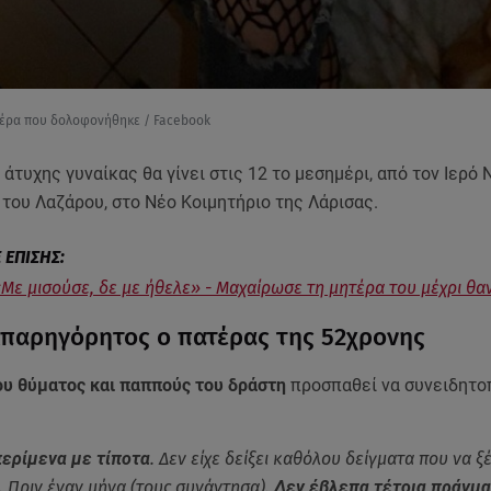
τέρα που δολοφονήθηκε / Facebook
 άτυχης γυναίκας θα γίνει στις 12 το μεσημέρι, από τον Ιερό 
του Λαζάρου, στο Νέο Κοιμητήριο της Λάρισας.
«Με μισούσε, δε με ήθελε» - Μαχαίρωσε τη μητέρα του μέχρι θα
Απαρηγόρητος ο πατέρας της 52χρονης
ου θύματος και παππούς του δράστη
προσπαθεί να συνειδητοπ
περίμενα με τίποτα
. Δεν είχε δείξει καθόλου δείγματα που να 
. Πριν έναν μήνα (τους συνάντησα).
Δεν έβλεπα τέτοια πράγμα