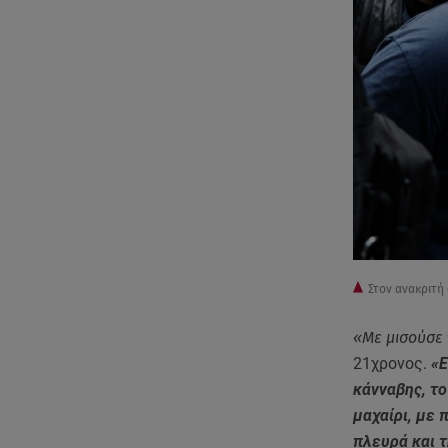
Στον ανακριτή
«Με μισούσε 
21χρονος.
«Ε
κάνναβης, τ
μαχαίρι, με 
πλευρά και τ