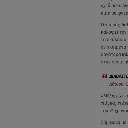
σχεδιάσει. Λί
είπε με ψυχ
Ο νεαρός
δο
καλύψει την 
τα σκυλάκια 
αντικείμενα 
αργότερα
κάλ
στην ουσία 
Λάρισα: 
«Μόλις είχε 
τι έγινε, τι δ
του 22χρονο
Σύμφωνα με 