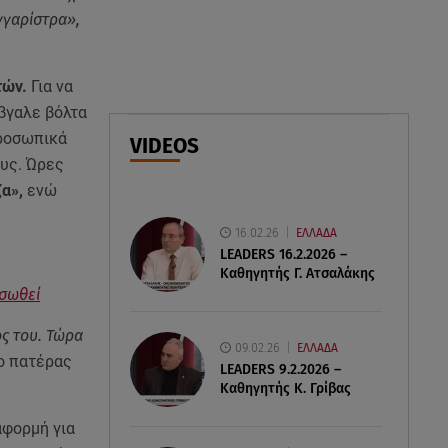
κρατήσω άφθαρτο»
υγγαρίστρα»,
07.08.26 , 14:00
K-beauty blush: Τα viral ρουζ
τών.
Για να
που υπόσχονται το πολυπόθητο
Έβγαλε βόλτα
κορεάτικο glow
προσωπικά
VIDEOS
ους. Ώρες
07.08.26 , 13:42
ζα»,
ενώ
Παραλίες: Πάνω από 1.500
έλεγχοι - Στη μάχη drones και
16.02.26
ΕΛΛΑΔΑ
νέες τεχνολογίες
LEADERS 16.2.2026 –
Καθηγητής Γ. Ατσαλάκης
 σωθεί
ος του. Τώρα
09.02.26
ΕΛΛΑΔΑ
 ο πατέρας
LEADERS 9.2.2026 –
Καθηγητής Κ. Γρίβας
αφορμή για