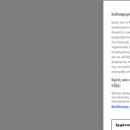
Ενδιαφερό
Εμείς και οι
αναγνωριστι
δυνατή η ε
εμφανίζοντα
την παροχή 
τεχνολογίες
διαφημίσεις
για να αλλά
Διαχείριση 
της ιστοσελί
Λάρισα: Ομολό
ανατρέξτε σ
Εμείς και
εξής:
Χρήση επακ
ταυτότητας.
περιεχόμενο
Κατάλογος 
Ψύχραιμος κ
Λάρισα
για ν
Εμφάνισ
Δευτέρας (12