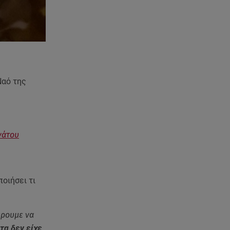
Ναό της
νάτου
οιήσει τι
ξέρουμε να
τα δεν είχε