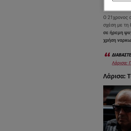
22χρονος ξάδ
Ο 21χρονος α
σχέση με τη
σε ήρεμη ψυ
χρήση ναρκω
Λάρισα: 
Λάρισα: Τ