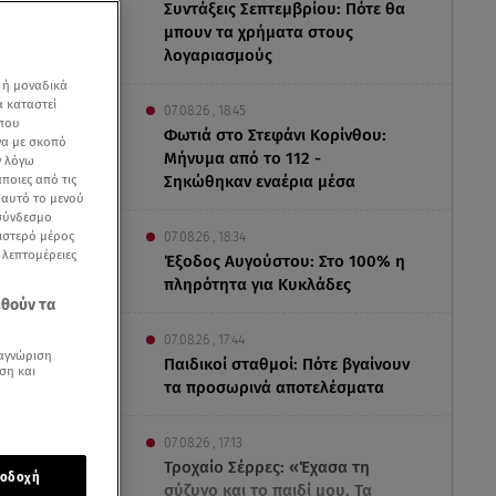
Συντάξεις Σεπτεμβρίου: Πότε θα
μπουν τα χρήματα στους
λογαριασμούς
 ή μοναδικά
α καταστεί
07.08.26 , 18:45
 που
Φωτιά στο Στεφάνι Κορίνθου:
να με σκοπό
Μήνυμα από το 112 -
ν λόγω
ποιες από τις
Σηκώθηκαν εναέρια μέσα
ε αυτό το μενού
 σύνδεσμο
ριστερό μέρος
07.08.26 , 18:34
ς λεπτομέρειες
Έξοδος Αυγούστου: Στο 100% η
πληρότητα για Κυκλάδες
εθούν τα
07.08.26 , 17:44
αγνώριση
Παιδικοί σταθμοί: Πότε βγαίνουν
ση και
τα προσωρινά αποτελέσματα
τόνος
από τη
07.08.26 , 17:13
ματα της
Τροχαίο Σέρρες: «Έχασα τη
οδοχή
κευή, ενώ ο
σύζυγο και το παιδί μου. Τα