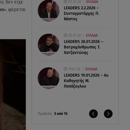
ος δεν είχε
02.02.26
ΕΛΛΑΔΑ
LEADERS 2.2.2026 –
ια»
, φέρεται
Συνταγματάρχης Π.
Νάστος
ς
26.01.26
ΕΛΛΑΔΑ
LEADERS 26.01.2026 –
Βατραχάνθρωπος Τ.
Χατζαντώνης
19.01.26
ΕΛΛΑΔΑ
LEADERS 19.01.2026 – Αν.
Καθηγητής Μ.
Παπάζογλου
Προβολή
5 από 15