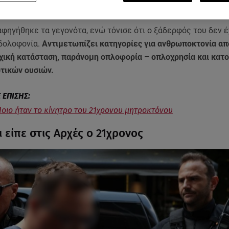
ελφός του, θα δώσει εξηγήσεις σήμερα στις 13:00.
φηγήθηκε τα γεγονότα, ενώ τόνισε ότι ο ξάδερφός του δεν έ
 δολοφονία.
Αντιμετωπίζει κατηγορίες για ανθρωποκτονία α
χική κατάσταση, παράνομη οπλοφορία – οπλοχρησία και κατο
τικών ουσιών.
Ποιο ήταν το κίνητρο του 21χρονου μητροκτόνου
ι είπε στις Αρχές ο 21χρονος