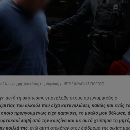
 ο 21χρονος μητροκτόνος της Λάρισας / INTIME (ΚΥΔΩΝΑΣ ΓΙΩΡΓΟΣ)
γι’ αυτό τη σκότωσα»
, επανέλαβε στους αστυνομικούς ο
ξαιτίας του αλκοόλ που είχα καταναλώσει, καθώς και ενός τ
ο οποίο προηγουμένως είχα καπνίσει, το μυαλό μου θόλωσε, 
πορτοκαλί λαβή από την κουζίνα και με αυτό χτύπησα τη μητ
ην κοιλιά της
, ενώ αυτή στεκόταν στον διάδρομο της οικίας μας.