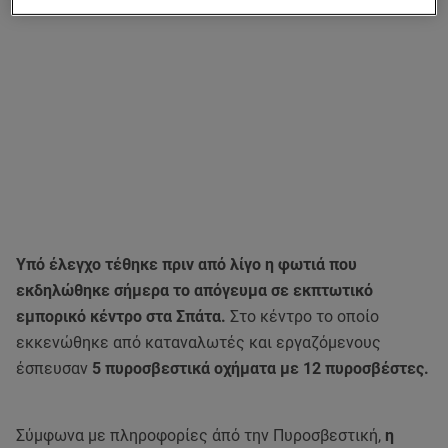
Υπό έλεγχο τέθηκε πριν από λίγο η φωτιά που
εκδηλώθηκε σήμερα το απόγευμα σε εκπτωτικό
εμπορικό κέντρο στα Σπάτα.
Στο κέντρο το οποίο
εκκενώθηκε από καταναλωτές και εργαζόμενους
έσπευσαν
5 πυροσβεστικά οχήματα με 12 πυροσβέστες.
Σύμφωνα με πληροφορίες άπό την Πυροσβεστική,
η