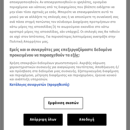
απενεργοποιηθούν. Αν απενεργοποιηθούν οι ιχνηλάτες, ορισμένο
περιεχόμενο και κάποιες από τις διαφημίσεις που βλέπετε ενδέχεται να
μην είναι τόσο σχετικές με εσάς. Μπορείτε να επανεμφανίσετε αυτό το
μενού για να αλλάξετε τις επιλογές σας ή να αποσύρετε τη συναίνεσή σας
ανά πάσα στιγμή πατώντας τον σύνδεσμο Διαχείριση προτιμήσεων στο
κάτω μέρος της ιστοσελίδας [ή το αιωρούμενο εικονίδιο στο κάτω
αριστερό μέρος της ιστοσελίδας, εάν υπάρχει]. Οι επιλογές σας θα τεθούν
σε ισχύ στον Ιστότοπος. Για περισσότερες λεπτομέρειες ανατρέξτε στην
Πολιτική Απορρήτου μας.
Εμείς και οι συνεργάτες μας επεξεργαζόμαστε δεδομένα
προκειμένου να παρασχεθούν τα εξής:
Χρήση επακριβών δεδομένων γεωεντοπισμού. Ακριβής σάρωση
χαρακτηριστικών συσκευής για αναγνώριση ταυτότητας. Αποθήκευση ή/
και πρόσβαση στα δεδομένα μιας συσκευής. Εξατομικευμένη διαφήμιση
και περιεχόμενο, μέτρηση διαφήμισης και περιεχομένου, έρευνα κοινού
και ανάπτυξη υπηρεσιών.
Κατάλογος συνεργατών (προμηθευτές)
Εμφάνιση σκοπών
Απόρριψη όλων
Αποδοχή