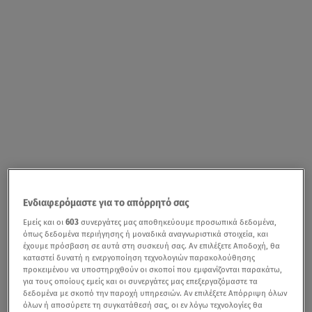
Ενδιαφερόμαστε για το απόρρητό σας
Εμείς και οι
603
συνεργάτες μας αποθηκεύουμε προσωπικά δεδομένα,
όπως δεδομένα περιήγησης ή μοναδικά αναγνωριστικά στοιχεία, και
έχουμε πρόσβαση σε αυτά στη συσκευή σας. Αν επιλέξετε Αποδοχή, θα
καταστεί δυνατή η ενεργοποίηση τεχνολογιών παρακολούθησης
προκειμένου να υποστηριχθούν οι σκοποί που εμφανίζονται παρακάτω,
για τους οποίους εμείς και οι συνεργάτες μας επεξεργαζόμαστε τα
δεδομένα με σκοπό την παροχή υπηρεσιών. Αν επιλέξετε Απόρριψη όλων
όλων ή αποσύρετε τη συγκατάθεσή σας, οι εν λόγω τεχνολογίες θα