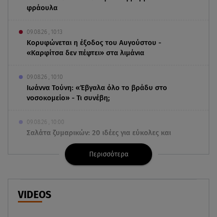
φράουλα
09.08.26 , 10:13
Κορυφώνεται η έξοδος του Αυγούστου -
«Καρφίτσα δεν πέφτει» στα λιμάνια
09.08.26 , 10:10
Ιωάννα Τούνη: «Έβγαλα όλο το βράδυ στο
νοσοκομείο» - Τι συνέβη;
09.08.26 , 10:00
Σαλάτα ζυμαρικών: 20 ιδέες για εύκολες και
νόστιμες καλοκαιρινές συνταγές
Περισσότερα
09.08.26 , 09:49
Καιρός: Red Code σε Αττική και άλλες 5 περιοχές
VIDEOS
09.08.26 , 09:15
Opel Astra: Ο «αστραφτερός» απόγονος του