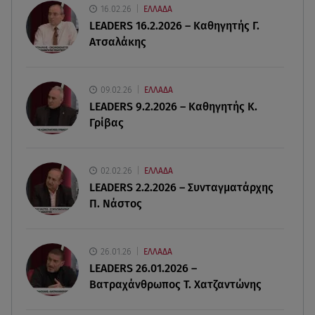
Rekord C
16.02.26
ΕΛΛΑΔΑ
LEADERS 16.2.2026 – Καθηγητής Γ.
Ατσαλάκης
09.08.26 , 09:03
Γουίτνεϊ Χιούστον: Οι καταχρήσεις ο γάμος και η
κρυφή σχέση με τη βοηθό της
09.02.26
ΕΛΛΑΔΑ
LEADERS 9.2.2026 – Καθηγητής Κ.
09.08.26 , 08:44
Γρίβας
Σοβαρό τροχαίο στο Λαγονήσι: Τραυματίες δύο
αστυνομικοί της ΔΙΑΣ
02.02.26
ΕΛΛΑΔΑ
09.08.26 , 03:00
LEADERS 2.2.2026 – Συνταγματάρχης
Εορτολόγιο: Ποιοι γιορτάζουν στις 9 Αυγούστου
Π. Νάστος
08.08.26 , 23:55
Αττική: Μπαράζ διαρρήξεων – Λεία 70.000 ευρώ
26.01.26
ΕΛΛΑΔΑ
από μεζονέτα
LEADERS 26.01.2026 –
Βατραχάνθρωπος Τ. Χατζαντώνης