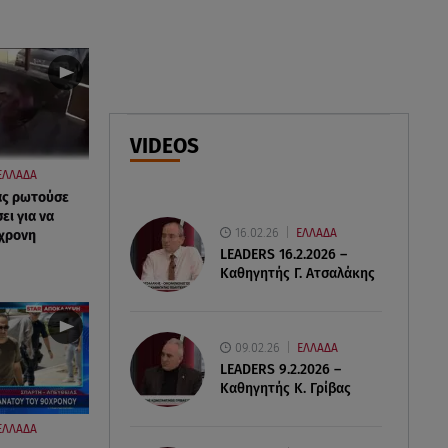
07.08.26 , 18:34
Έξοδος Αυγούστου: Στο 100% η
πληρότητα για Κυκλάδες
07.08.26 , 17:44
Παιδικοί σταθμοί: Πότε βγαίνουν
VIDEOS
τα προσωρινά αποτελέσματα
ΕΛΛΑΔΑ
ας ρωτούσε
ι για να
16.02.26
ΕΛΛΑΔΑ
0χρονη
LEADERS 16.2.2026 –
Καθηγητής Γ. Ατσαλάκης
09.02.26
ΕΛΛΑΔΑ
LEADERS 9.2.2026 –
Καθηγητής Κ. Γρίβας
ΕΛΛΑΔΑ