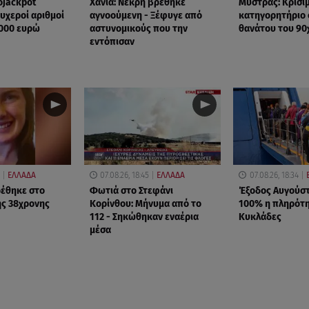
ojackpot
Χανιά: Νεκρή βρέθηκε
Μυστράς: Κρίσιμ
τυχεροί αριθμοί
αγνοούμενη - Ξέφυγε από
κατηγορητήριο 
.000 ευρώ
αστυνομικούς που την
θανάτου του 90
εντόπισαν
ΕΛΛΑΔΑ
07.08.26, 18:45
ΕΛΛΑΔΑ
07.08.26, 18:34
ρέθηκε στο
Φωτιά στο Στεφάνι
Έξοδος Αυγούστ
ης 38χρονης
Κορίνθου: Μήνυμα από το
100% η πληρότη
112 - Σηκώθηκαν εναέρια
Κυκλάδες
μέσα