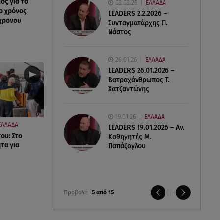
ος για το
02.02.26
ΕΛΛΑΔΑ
ο χρόνος
LEADERS 2.2.2026 –
χρονου
Συνταγματάρχης Π.
Νάστος
26.01.26
ΕΛΛΑΔΑ
LEADERS 26.01.2026 –
Βατραχάνθρωπος Τ.
Χατζαντώνης
19.01.26
ΕΛΛΑΔΑ
ΕΛΛΑΔΑ
LEADERS 19.01.2026 – Αν.
ου: Στο
Καθηγητής Μ.
τα για
Παπάζογλου
Προβολή
5 από 15