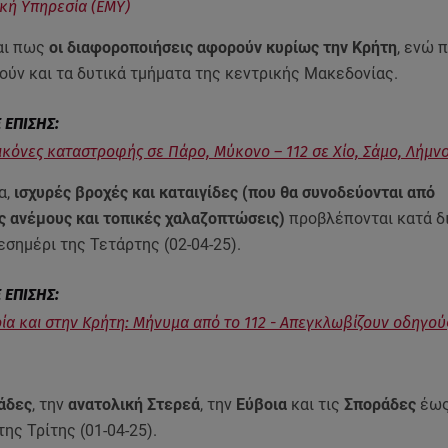
κή Υπηρεσία (ΕΜΥ)
αι πως
οι διαφοροποιήσεις αφορούν κυρίως την Κρήτη
, ενώ 
ούν και τα δυτικά τμήματα της κεντρικής Μακεδονίας.
Εικόνες καταστροφής σε Πάρο, Μύκονο – 112 σε Χίο, Σάμο, Λήμν
α,
ισχυρές βροχές και καταιγίδες (που θα συνοδεύονται από
ς ανέμους και τοπικές χαλαζοπτώσεις)
προβλέπονται κατά δ
εσημέρι της Τετάρτης (02-04-25).
ία και στην Κρήτη: Μήνυμα από το 112 - Απεγκλωβίζουν οδηγού
άδες
, την
ανατολική Στερεά
, την
Εύβοια
και τις
Σποράδες
έως
ης Τρίτης (01-04-25).