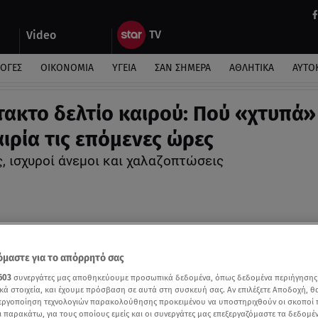
Video
ΛΟΓΕΣ
ΟΙΚΟΝΟΜΙΑ
ΥΓΕΙΑ
ΣΑΝ ΣΗΜΕΡΑ
ΑΘΛΗΤΙΚΑ
ΑΥΤΟ
τακτο δελτίο καιρού: Πού «χτυπά»
ιρία τις επόμενες ώρες
, ισχυροί άνεμοι και χαλαζοπτώσεις
μαστε για το απόρρητό σας
603
συνεργάτες μας αποθηκεύουμε προσωπικά δεδομένα, όπως δεδομένα περιήγησης
κά στοιχεία, και έχουμε πρόσβαση σε αυτά στη συσκευή σας. Αν επιλέξετε Αποδοχή, θ
νεργοποίηση τεχνολογιών παρακολούθησης προκειμένου να υποστηριχθούν οι σκοποί
ι παρακάτω, για τους οποίους εμείς και οι συνεργάτες μας επεξεργαζόμαστε τα δεδομέ