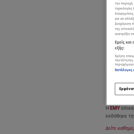
την παροχή 
τεχνολογίες
διαφημίσεις
για να αλλά
Διαχείριση 
της ιστοσελί
ανατρέξτε σ
Εμείς και
εξής:
Χρήση επακ
ταυτότητας.
περιεχόμενο
Κατάλογος 
Εμφάνισ
Η
ΕΜΥ
επικα
εκδόθηκε την
Δείτε καθημε