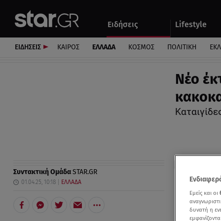
Αθλητικά
Quiz
Ειδήσεις
Lifestyle
Αυτοκίνητο
ΕΙΔΗΣΕΙΣ
ΚΑΙΡΟΣ
ΕΛΛΑΔΑ
ΚΟΣΜΟΣ
ΠΟΛΙΤΙΚΗ
ΕΚ
Νέο έκ
κακοκα
Καταιγίδες
Συντακτική Ομάδα
STAR.GR
Ενδιαφερό
01.04.25, 10:18
ΕΛΛΑΔΑ
Εμείς και οι
αναγνωριστι
δυνατή η ε
εμφανίζοντα