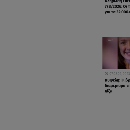
Κλήρωση Eur
7/8/2026: Οι 
για τα 32.000
07.08.26, 20:13
Κυψέλη: Tι β
διαμέρισμα τ
Λίζα