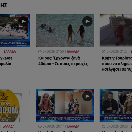
ΣΗΣ
0
ΕΛΛΑΔΑ
07.08.26, 21:50
ΕΛΛΑΔΑ
07.08.26, 21:32
δάγκωσε
Καιρός: Έρχονται ξανά
Κρήτη: Τουρίστ
αραλία
40άρια - Σε ποιες περιοχές
πόσο να πληρώσε
ασελγήσει σε 1
ΕΛΛΑΔΑ
07.08.26, 20:47
ΕΛΛΑΔΑ
07.08.26, 20:18