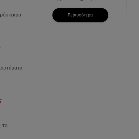
07.08.26 , 21:17
πρόσκαιρα
Περισσότερα
Κλήρωση Eurojackpot
7/8/2026: Οι τυχεροί αριθμοί για
τα 32.000.000 ευρώ
ο
07.08.26 , 21:03
Σε τρία επίπεδα οι παραβιάσεις
της Τουρκίας στο Αιγαίο
ιαστήματα
07.08.26 , 21:00
MINI Aceman E: Τα αξεσουάρ για
περιπετειώδεις διαδρομές
ς
07.08.26 , 20:47
Χανιά: Νεκρή βρέθηκε
αγνοούμενη - Ξέφυγε από
 το
αστυνομικούς που την
εντόπισαν