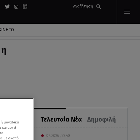
Αναζήτηση
ΚΙΝΗΤΟ
 η
Τελευταία Νέα
Δημοφιλή
 ή μοναδικά
α καταστεί
 που
07.08.26 , 22:40
να με σκοπό