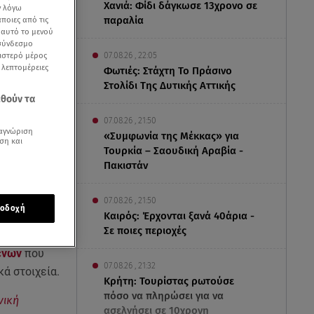
Χανιά: Φίδι δάγκωσε 13χρονο σε
ν λόγω
παραλία
ποιες από τις
ε αυτό το μενού
 σύνδεσμο
ριστερό μέρος
07.08.26 , 22:05
ς λεπτομέρειες
Φωτιές: Στάχτη Το Πράσινο
Στολίδι Της Δυτικής Αττικής
εθούν τα
07.08.26 , 21:50
αγνώριση
«Συμφωνία της Μέκκας» για
ση και
Τουρκία – Σαουδική Αραβία -
Πακιστάν
07.08.26 , 21:50
οδοχή
Καιρός: Έρχονται ξανά 40άρια -
Σε ποιες περιοχές
ένων
που
07.08.26 , 21:32
ά στοιχεία.
Κρήτη: Τουρίστας ρωτούσε
πόσο να πληρώσει για να
νική
ασελγήσει σε 10χρονη