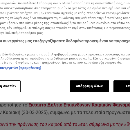
υπηρεσιών. Αν επιλέξετε Απόρριψη όλων όλων ή αποσύρετε τη συγκατάθεσή σας, οι ε
 θα απενεργοποιηθούν. Αν απενεργοποιηθούν οι ιχνηλάτες, ορισμένο περιεχόμενο και κά
 που βλέπετε ενδέχεται να μην είναι τόσο σχετικές με εσάς. Μπορείτε να επανεμφανίσετ
ξετε τις επιλογές σας ή να αποσύρετε τη συναίνεσή σας ανά πάσα στιγμή πατώντας τον
προτιμήσεων στο κάτω μέρος της ιστοσελίδας [ή το αιωρούμενο εικονίδιο στο κάτω α
δας, εάν υπάρχει]. Οι επιλογές σας θα τεθούν σε ισχύ στον Ιστότοπος. Για περισσότερε
την Πολιτική Απορρήτου μας.
 οι συνεργάτες μας επεξεργαζόμαστε δεδομένα προκειμένου να παρασχ
ριβών δεδομένων γεωεντοπισμού. Ακριβής σάρωση χαρακτηριστικών συσκευής για αν
 Αποθήκευση ή/και πρόσβαση στα δεδομένα μιας συσκευής. Εξατομικευμένη διαφήμι
, μέτρηση διαφήμισης και περιεχομένου, έρευνα κοινού και ανάπτυξη υπηρεσιών.
συνεργατών (προμηθευτές)
Δείτε περισσότερα άρθρα μας στα αποτελέσματα αναζήτησης
Add star.gr on Google
η σκοπών
Απόρριψη όλων
Απ
ιροποίησε το
Έκτακτο Δελτίο Επικίνδυνων Καιρικών Φαινομ
 Κυριακή (30-03-2025), σύμφωνα με τα τελευταία προγνωστικ
ρινά την πρόγνωση του καιρού από το Star, σύμφωνα με την Εθ