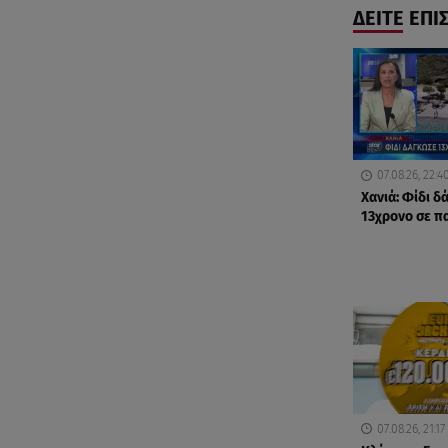
ΔΕΙΤΕ ΕΠΙ
07.08.26, 22:4
Χανιά: Φίδι 
13χρονο σε π
07.08.26, 21:17