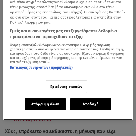
ανά πάσα στιγμή πατώντας τον σύνδεσμο Διαχείριση προτιμήσεων στο
κάτω μέρος της ιστοσελίδας [ή το αιωρούμενο εικονίδιο στο κάτω
αριστερό μέρος της ιστοσελίδας, εάν υπάρχει]. Οι επιλογές σας θα τεθούν
σε ισχύ στον Ιστότοπος. Για περισσότερες λεπτομέρειες ανατρέξτε στην
Πολιτική Απορρήτου μας.
Εμείς και οι συνεργάτες μας επεξεργαζόμαστε δεδομένα
προκειμένου να παρασχεθούν τα εξής:
Χρήση επακριβών δεδομένων γεωεντοπισμού. Ακριβής σάρωση
χαρακτηριστικών συσκευής για αναγνώριση ταυτότητας. Αποθήκευση ή/
και πρόσβαση στα δεδομένα μιας συσκευής. Εξατομικευμένη διαφήμιση
Τεταμένο φαίνεται ότι παραμένει το κλίμα ανάμεσά στον
και περιεχόμενο, μέτρηση διαφήμισης και περιεχομένου, έρευνα κοινού
και ανάπτυξη υπηρεσιών.
Απόστολο Λύτρα
και την εν διαστάσει σύζυγό του
Σοφία
Κατάλογος συνεργατών (προμηθευτές)
Πολυζωγοπούλου
, εν όψει και της δίκης για την
κακοποίηση
την οποία υπέστη από τον γνωστό
ποινικολόγο στις 4 Απριλίου.
Εμφάνιση σκοπών
Απόρριψη όλων
Αποδοχή
«Πας με τη βλαχάρα;» - Ένταση στη δίκη Λύτρα -
Πολυζωγοπούλου
Χθες,
επρόκειτο να εκδικαστεί η μήνυση που είχε