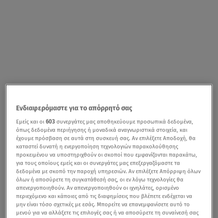
Ενδιαφερόμαστε για το απόρρητό σας
Εμείς και οι
603
συνεργάτες μας αποθηκεύουμε προσωπικά δεδομένα,
όπως δεδομένα περιήγησης ή μοναδικά αναγνωριστικά στοιχεία, και
έχουμε πρόσβαση σε αυτά στη συσκευή σας. Αν επιλέξετε Αποδοχή, θα
καταστεί δυνατή η ενεργοποίηση τεχνολογιών παρακολούθησης
προκειμένου να υποστηριχθούν οι σκοποί που εμφανίζονται παρακάτω,
για τους οποίους εμείς και οι συνεργάτες μας επεξεργαζόμαστε τα
δεδομένα με σκοπό την παροχή υπηρεσιών. Αν επιλέξετε Απόρριψη όλων
όλων ή αποσύρετε τη συγκατάθεσή σας, οι εν λόγω τεχνολογίες θα
απενεργοποιηθούν. Αν απενεργοποιηθούν οι ιχνηλάτες, ορισμένο
περιεχόμενο και κάποιες από τις διαφημίσεις που βλέπετε ενδέχεται να
μην είναι τόσο σχετικές με εσάς. Μπορείτε να επανεμφανίσετε αυτό το
μενού για να αλλάξετε τις επιλογές σας ή να αποσύρετε τη συναίνεσή σας