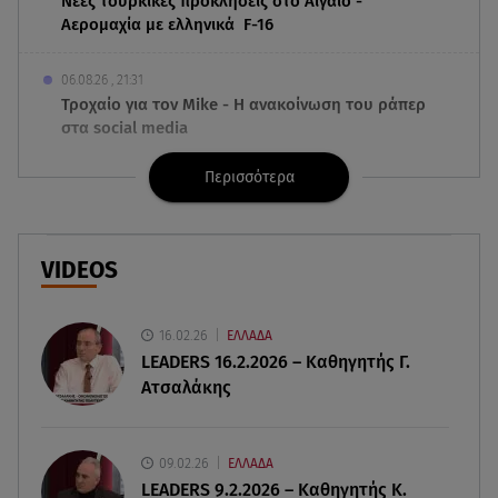
Νέες τουρκικές προκλήσεις στο Αιγαίο -
Αερομαχία με ελληνικά F-16
06.08.26 , 21:31
Τροχαίο για τον Mike - Η ανακοίνωση του ράπερ
στα social media
Περισσότερα
06.08.26 , 21:22
Ισραήλ - Κύπρος - Κρήτη: Το μεγαλύτερο
υποθαλάσσιο καλώδιο στον κόσμο
VIDEOS
06.08.26 , 21:07
Motor Oil: Δωρεά πυροσβεστικών οχημάτων και
εξοπλισμού στον Άγιο Βασίλειο
16.02.26
ΕΛΛΑΔΑ
LEADERS 16.2.2026 – Καθηγητής Γ.
Ατσαλάκης
06.08.26 , 20:49
Άκης Παυλόπουλος: Η τρυφερή εξομολόγηση
της συζύγου του, Ελένης Φωτοπούλου
09.02.26
ΕΛΛΑΔΑ
LEADERS 9.2.2026 – Καθηγητής Κ.
06.08.26 , 20:25