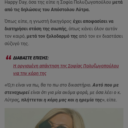
Happy Day, όσα της είπε η Σοφία Πολυζωγοπούλου
μετά
από τις δηλώσεις του Απόστολου Λύτρα.
Όπως είπε, η γνωστή δικηγόρος
έχει αποφασίσει να
διατηρήσει στάση της σιωπής,
όπως κάνει όλον αυτόν
τον καιρό,
μετά τον ξυλοδαρμό της
από τον εν διαστάσει
σύζυγό της.
Η οργισμένη απάντηση της Σοφίας Πολυζωγοπούλου
για την κόρη της
«Ό,τι είναι να πω, θα το πω στο δικαστήριο.
Αυτό που με
στεναχωρεί
είναι ότι για μία ακόμα φορά, με όσα λέει ο κ.
Λύτρας,
πλήττεται η κόρη μας και η ηρεμία της
»
, είπε.