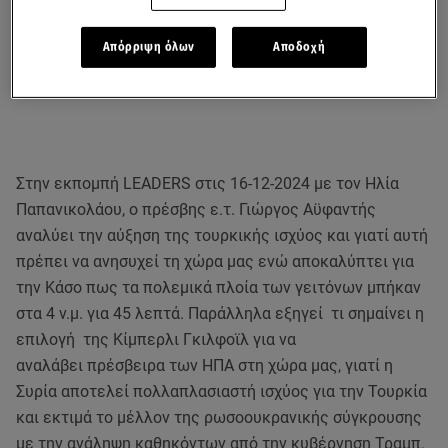
Απόρριψη όλων
Αποδοχή
Στην εκπομπή LEADERS στις 16-12-2024 με τον Ηλία
Παπανικολάου, ο πρέσβης ε.τ. Γιώργος Αϋφαντής
αναλύει την αύξηση της τουρκικής ισχύος και γιατί αυτή
πρέπει να ανησυχεί τη χώρα μας ενώ αποκαλύπτει για
την Κάσο πως τα πολεμικά πλοία των γειτόνων μπήκαν
στα 4 ν.μ. για 45 λεπτά. Παράλληλα εξηγεί τι σημαίνει η
επιλογή της Κίμπερλι Γκιλφοϊλ για να
αναλάβει πρέσβειρα των ΗΠΑ στη χώρα μας, γιατί η
Συρία αποτελεί πολλαπλασιαστή ισχύος για την Τουρκία
και εκτιμά το μέλλον της ρωσοουκρανικής σύγκρουσης
με την ανάληψη καθηκόντων από την κυβέρνηση Τραμπ.