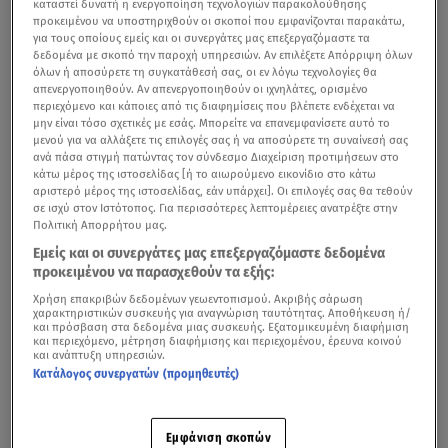
καταστεί δυνατή η ενεργοποίηση τεχνολογιών παρακολούθησης
προκειμένου να υποστηριχθούν οι σκοποί που εμφανίζονται παρακάτω,
για τους οποίους εμείς και οι συνεργάτες μας επεξεργαζόμαστε τα
δεδομένα με σκοπό την παροχή υπηρεσιών. Αν επιλέξετε Απόρριψη όλων
όλων ή αποσύρετε τη συγκατάθεσή σας, οι εν λόγω τεχνολογίες θα
απενεργοποιηθούν. Αν απενεργοποιηθούν οι ιχνηλάτες, ορισμένο
περιεχόμενο και κάποιες από τις διαφημίσεις που βλέπετε ενδέχεται να
μην είναι τόσο σχετικές με εσάς. Μπορείτε να επανεμφανίσετε αυτό το
μενού για να αλλάξετε τις επιλογές σας ή να αποσύρετε τη συναίνεσή σας
ανά πάσα στιγμή πατώντας τον σύνδεσμο Διαχείριση προτιμήσεων στο
κάτω μέρος της ιστοσελίδας [ή το αιωρούμενο εικονίδιο στο κάτω
αριστερό μέρος της ιστοσελίδας, εάν υπάρχει]. Οι επιλογές σας θα τεθούν
σε ισχύ στον Ιστότοπος. Για περισσότερες λεπτομέρειες ανατρέξτε στην
Πολιτική Απορρήτου μας.
Εμείς και οι συνεργάτες μας επεξεργαζόμαστε δεδομένα
προκειμένου να παρασχεθούν τα εξής:
Χρήση επακριβών δεδομένων γεωεντοπισμού. Ακριβής σάρωση
χαρακτηριστικών συσκευής για αναγνώριση ταυτότητας. Αποθήκευση ή/
και πρόσβαση στα δεδομένα μιας συσκευής. Εξατομικευμένη διαφήμιση
και περιεχόμενο, μέτρηση διαφήμισης και περιεχομένου, έρευνα κοινού
και ανάπτυξη υπηρεσιών.
Κατάλογος συνεργατών (προμηθευτές)
Εμφάνιση σκοπών