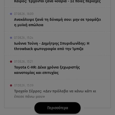
Καιρός: Έρχονται ξανά 40άρια - Σε ποιες περιοχές
07.08.26 , 16:00
Ανακάλυψε ξανά τη δύναμή σου: μην σε τρομάζει
η μυϊκή απώλεια
07.08.26 , 15:24
Ιωάννα Τούνη - Δημήτρης Σπυριδωνίδης: Η
throwback φωτογραφία από την Ίμπιζα
07.08.26 , 15:21
Toyota C-HR: Δέκα χρόνια ξεχωριστής
καινοτομίας και επιτυχίας
07.08.26 , 15:09
Τροχαίο Σέρρες: «Δεν πρόλαβα να κάνω κάτι κι
έπεσε πάνω μου»
Περισσότερα
07.08.26 , 14:49