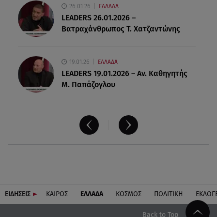
26.01.26
ΕΛΛΑΔΑ
Καινούργιου:Πένθος για συνεργάτιδά της «Θα
LEADERS 26.01.2026 –
μου λείπεις πάντα και για πάντα»
Βατραχάνθρωπος Τ. Χατζαντώνης
19.01.26
ΕΛΛΑΔΑ
LEADERS 19.01.2026 – Αν. Καθηγητής
Μ. Παπάζογλου
ΕΙΔΗΣΕΙΣ
ΚΑΙΡΟΣ
ΕΛΛΑΔΑ
ΚΟΣΜΟΣ
ΠΟΛΙΤΙΚΗ
ΕΚΛΟΓ
Back to Top