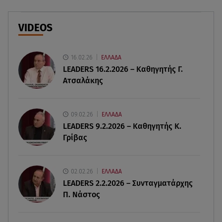
Πέθανε η δημοσιογράφος και πρώην σύζυγος
του Βασίλη Χιώτη, Χριστίνα Πιτουρά
VIDEOS
07.08.26 , 14:44
Στεφανίδου: «Κόβει» την ανάσα με το σώμα της -
Οι πόζες με μαγιό
16.02.26
ΕΛΛΑΔΑ
LEADERS 16.2.2026 – Καθηγητής Γ.
Ατσαλάκης
07.08.26 , 14:05
Μυστράς: «Τον έβαλα στον καταψύκτη γιατί
ήθελα να τον κρατήσω άφθαρτο»
09.02.26
ΕΛΛΑΔΑ
LEADERS 9.2.2026 – Καθηγητής Κ.
07.08.26 , 14:00
Γρίβας
K-beauty blush: Τα viral ρουζ που υπόσχονται το
πολυπόθητο κορεάτικο glow
02.02.26
ΕΛΛΑΔΑ
07.08.26 , 13:42
LEADERS 2.2.2026 – Συνταγματάρχης
Παραλίες: Πάνω από 1.500 έλεγχοι - Στη μάχη
Π. Νάστος
drones και νέες τεχνολογίες
07.08.26 , 13:33