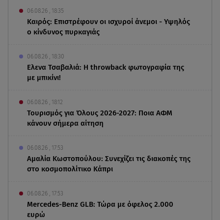
06.08.26 , 18:35
Καιρός: Επιστρέφουν οι ισχυροί άνεμοι - Υψηλός
ο κίνδυνος πυρκαγιάς
06.08.26 , 18:30
Ελενα Τσαβαλιά: Η throwback φωτογραφία της
με μπικίνι!
06.08.26 , 18:12
Τουρισμός για Όλους 2026-2027: Ποια ΑΦΜ
κάνουν σήμερα αίτηση
06.08.26 , 17:53
Αμαλία Κωστοπούλου: Συνεχίζει τις διακοπές της
στο κοσμοπολίτικο Κάπρι
06.08.26 , 17:53
Mercedes-Benz GLB: Τώρα με όφελος 2.000
ευρώ