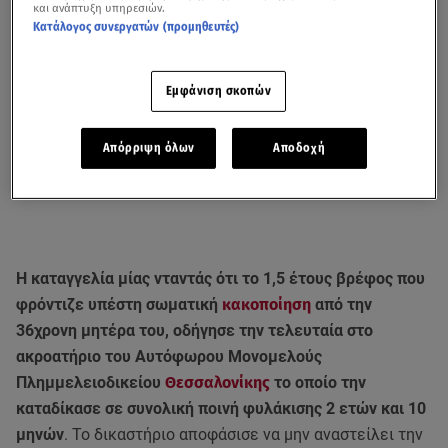
και ανάπτυξη υπηρεσιών.
Κατάλογος συνεργατών (προμηθευτές)
Εμφάνιση σκοπών
Απόρριψη όλων
Αποδοχή
Η καταγγελία μίας νταντάς ότι το 1,5 έτους βρέφος που
φρόντιζε υπέστη σωματική
κακοποίηση
από την
36χρονη μητέρα του, οδήγησε την τελευταία στο
ακροατήριο του Αυτόφωρου Μονομελούς
Πλημμελειοδικείου
Θεσσαλονίκης
το οποίο την
καταδίκασε σε συνολική ποινή φυλάκισης 2 ετών και 10
μηνών
. Το δικαστήριο αποφάσισε να μην αναστείλει την