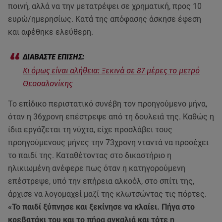
ποινή, αλλά να την μετατρέψει σε χρηματική, προς 10
ευρώ/ημερησίως. Κατά της απόφασης άσκησε έφεση
και αφέθηκε ελεύθερη.
Κι όμως είναι αλήθεια: Ξεκινά σε 87 μέρες το μετρό
Θεσσαλονίκης
Το επίδικο περιστατικό συνέβη τον προηγούμενο μήνα,
όταν η 36χρονη επέστρεψε από τη δουλειά της. Καθώς η
ίδια εργάζεται τη νύχτα, είχε προσλάβει τους
προηγούμενους μήνες την 73χρονη νταντά να προσέχει
το παιδί της. Καταθέτοντας στο δικαστήριο η
ηλικιωμένη ανέφερε πως όταν η κατηγορούμενη
επέστρεψε, υπό την επήρεια αλκοόλ, στο σπίτι της,
άρχισε να λογομαχεί μαζί της κλωτσώντας τις πόρτες.
«Το παιδί ξύπνησε και ξεκίνησε να κλαίει. Πήγα στο
κρεβατάκι του και το πήρα αγκαλιά και τότε η