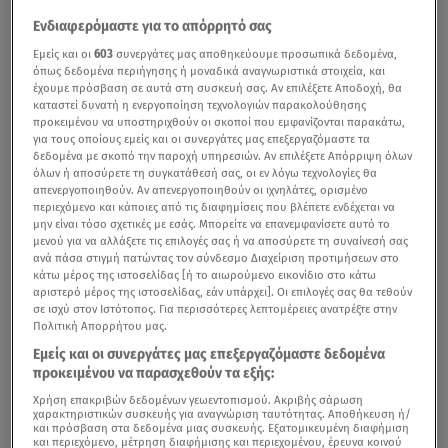
Ενδιαφερόμαστε για το απόρρητό σας
Εμείς και οι
603
συνεργάτες μας αποθηκεύουμε προσωπικά δεδομένα,
όπως δεδομένα περιήγησης ή μοναδικά αναγνωριστικά στοιχεία, και
έχουμε πρόσβαση σε αυτά στη συσκευή σας. Αν επιλέξετε Αποδοχή, θα
καταστεί δυνατή η ενεργοποίηση τεχνολογιών παρακολούθησης
προκειμένου να υποστηριχθούν οι σκοποί που εμφανίζονται παρακάτω,
για τους οποίους εμείς και οι συνεργάτες μας επεξεργαζόμαστε τα
δεδομένα με σκοπό την παροχή υπηρεσιών. Αν επιλέξετε Απόρριψη όλων
όλων ή αποσύρετε τη συγκατάθεσή σας, οι εν λόγω τεχνολογίες θα
απενεργοποιηθούν. Αν απενεργοποιηθούν οι ιχνηλάτες, ορισμένο
περιεχόμενο και κάποιες από τις διαφημίσεις που βλέπετε ενδέχεται να
μην είναι τόσο σχετικές με εσάς. Μπορείτε να επανεμφανίσετε αυτό το
μενού για να αλλάξετε τις επιλογές σας ή να αποσύρετε τη συναίνεσή σας
ανά πάσα στιγμή πατώντας τον σύνδεσμο Διαχείριση προτιμήσεων στο
κάτω μέρος της ιστοσελίδας [ή το αιωρούμενο εικονίδιο στο κάτω
αριστερό μέρος της ιστοσελίδας, εάν υπάρχει]. Οι επιλογές σας θα τεθούν
σε ισχύ στον Ιστότοπος. Για περισσότερες λεπτομέρειες ανατρέξτε στην
Πολιτική Απορρήτου μας.
Εμείς και οι συνεργάτες μας επεξεργαζόμαστε δεδομένα
προκειμένου να παρασχεθούν τα εξής:
Χρήση επακριβών δεδομένων γεωεντοπισμού. Ακριβής σάρωση
χαρακτηριστικών συσκευής για αναγνώριση ταυτότητας. Αποθήκευση ή/
και πρόσβαση στα δεδομένα μιας συσκευής. Εξατομικευμένη διαφήμιση
και περιεχόμενο, μέτρηση διαφήμισης και περιεχομένου, έρευνα κοινού