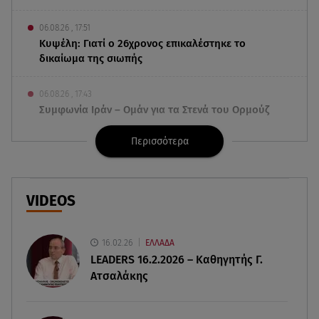
06.08.26 , 17:51
Κυψέλη: Γιατί ο 26χρονος επικαλέστηκε το
δικαίωμα της σιωπής
06.08.26 , 17:43
Συμφωνία Ιράν – Ομάν για τα Στενά του Ορμούζ
Περισσότερα
06.08.26 , 17:12
Μαρία Κορινθίου: «Έχω πατήσει φρένο» -
Δηλώνει χορτασμένη και μπουχτισμένη!
VIDEOS
06.08.26 , 16:57
Άνω Λιόσια: Πήγε να κλέψει καλώδια, έπαθε
ηλεκτροπληξία και πέθανε
16.02.26
ΕΛΛΑΔΑ
LEADERS 16.2.2026 – Καθηγητής Γ.
Ατσαλάκης
06.08.26 , 16:50
Οι έξι πιο επικίνδυνες εβδομάδες του έτους για
δασικές πυρκαγιές