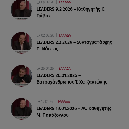
09.02.26
ΕΛΛΑΔΑ
LEADERS 9.2.2026 – Καθηγητής Κ.
06.08.26 , 16:25
Γρίβας
Μικαέλα Κάσαρη: Έτοιμη για το Miss World
06.08.26 , 16:17
02.02.26
ΕΛΛΑΔΑ
Έλληνας ηθοποιός: «Δεν πιστεύω στον Θεό. Είναι
LEADERS 2.2.2026 – Συνταγματάρχης
δημιούργημα του ανθρώπου»
Π. Νάστος
06.08.26 , 16:00
Συντάξεις: Τρέχουν να προλάβουν όσοι είναι
26.01.26
ΕΛΛΑΔΑ
κοντά σε ηλικία συνταξιοδότησης
LEADERS 26.01.2026 –
Βατραχάνθρωπος Τ. Χατζαντώνης
19.01.26
ΕΛΛΑΔΑ
LEADERS 19.01.2026 – Αν. Καθηγητής
Μ. Παπάζογλου