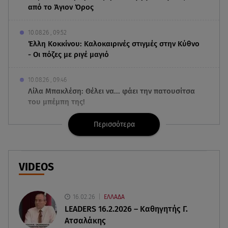
από το Άγιον Όρος
10.08.26 , 09:52
Έλλη Κοκκίνου: Καλοκαιρινές στιγμές στην Κύθνο
- Οι πόζες με ριγέ μαγιό
10.08.26 , 09:46
Λίλα Μπακλέση: Θέλει να... φάει την πατουσίτσα
του μπέμπη της!
Περισσότερα
10.08.26 , 09:20
Αλεξάνδρα Νίκα: Φωτογράφισε τον Κωνσταντίνο
Αργυρό στις διακοπές τους
VIDEOS
10.08.26 , 09:05
Σαρακήνικο: Έρευνα για την προσγείωση του
ελικοπτέρου - Τι λέει ο χειριστής
16.02.26
ΕΛΛΑΔΑ
LEADERS 16.2.2026 – Καθηγητής Γ.
Ατσαλάκης
10.08.26 , 09:03