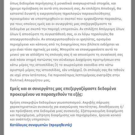
όπως δεδομένα περιήγησης ή μοναδικά αναγνωριστικά στοιχεία, και
έχουμε πρόσβαση σε αυτά στη συσκευή σας. Αν επιλέξετε Αποδοχή, θα
καταστεί δυνατή η ενεργοποίηση τεχνολογιών παρακολούθησης
προκειμένου να υποστηριχθούν οι σκοποί που εμφανίζονται παρακάτω,
για τους οποίους εμείς και οι συνεργάτες μας επεξεργαζόμαστε τα
δεδομένα με σκοπό την παροχή υπηρεσιών. Αν επιλέξετε Απόρριψη όλων
όλων ή αποσύρετε τη συγκατάθεσή σας, οι εν λόγω τεχνολογίες θα
απενεργοποιηθούν. Αν απενεργοποιηθούν οι ιχνηλάτες, ορισμένο
περιεχόμενο και κάποιες από τις διαφημίσεις που βλέπετε ενδέχεται να
μην είναι τόσο σχετικές με εσάς. Μπορείτε να επανεμφανίσετε αυτό το
μενού για να αλλάξετε τις επιλογές σας ή να αποσύρετε τη συναίνεσή σας
ανά πάσα στιγμή πατώντας τον σύνδεσμο Διαχείριση προτιμήσεων στο
κάτω μέρος της ιστοσελίδας [ή το αιωρούμενο εικονίδιο στο κάτω
αριστερό μέρος της ιστοσελίδας, εάν υπάρχει]. Οι επιλογές σας θα τεθούν
σε ισχύ στον Ιστότοπος. Για περισσότερες λεπτομέρειες ανατρέξτε στην
Πολιτική Απορρήτου μας.
Εμείς και οι συνεργάτες μας επεξεργαζόμαστε δεδομένα
προκειμένου να παρασχεθούν τα εξής:
Χρήση επακριβών δεδομένων γεωεντοπισμού. Ακριβής σάρωση
χαρακτηριστικών συσκευής για αναγνώριση ταυτότητας. Αποθήκευση ή/
και πρόσβαση στα δεδομένα μιας συσκευής. Εξατομικευμένη διαφήμιση
και περιεχόμενο, μέτρηση διαφήμισης και περιεχομένου, έρευνα κοινού
και ανάπτυξη υπηρεσιών.
Κατάλογος συνεργατών (προμηθευτές)