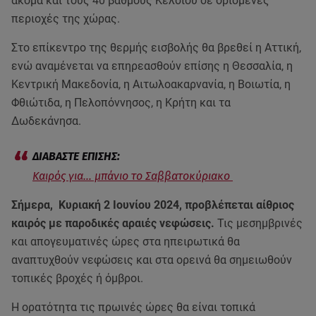
ακόμα και τους 40 βαθμούς Κελσίου σε ορισμένες
περιοχές της χώρας.
Στο επίκεντρο της θερμής εισβολής θα βρεθεί η Αττική,
ενώ αναμένεται να επηρεασθούν επίσης η Θεσσαλία, η
Κεντρική Μακεδονία, η Αιτωλοακαρνανία, η Βοιωτία, η
Φθιώτιδα, η Πελοπόννησος, η Κρήτη και τα
Δωδεκάνησα.
Καιρός για… μπάνιο το Σαββατοκύριακο
Σήμερα, Κυριακή 2 Ιουνίου 2024, προβλέπεται αίθριος
καιρός με παροδικές αραιές νεφώσεις.
Τις μεσημβρινές
και απογευματινές ώρες στα ηπειρωτικά θα
αναπτυχθούν νεφώσεις και στα ορεινά θα σημειωθούν
τοπικές βροχές ή όμβροι.
Η ορατότητα τις πρωινές ώρες θα είναι τοπικά