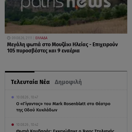
09.08.26, 21:11
ΕΛΛΑΔΑ
Μεγάλη φωτιά στο Μουζάκι Ηλείας - Επιχειρούν
105 πυροσβέστες και 9 εναέρια
Τελευταία Νέα
Δημοφιλή
10.08.26 , 10:47
Ο «Γίγαντας» του Mark Rosenblatt στο Θέατρο
της Οδού Κυκλάδων
10.08.26 , 10:42
Φωτιά Κουβαράς: Εκκενώθηκε ο Άγιος Στυλιανός