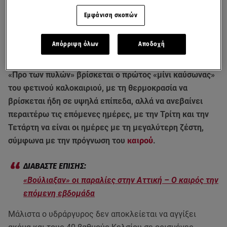
Εμφάνιση σκοπών
Απόρριψη όλων
Αποδοχή
«Προ των πυλών» βρίσκεται ο πρώτος «μίνι καύσωνας»
του φετινού καλοκαιριού, με τη θερμοκρασία να
βρίσκεται ήδη σε υψηλά επίπεδα, αλλά να ανεβαίνει
περαιτέρω τις επόμενες ημέρες, με την Τρίτη και την
Τετάρτη να είναι οι ημέρες με τη μεγαλύτερη ζέστη,
σύμφωνα με την πρόγνωση του
καιρού
.
«Βούλιαξαν» οι παραλίες στην Αττική – Ο καιρός την
επόμενη εβδομάδα
Μάλιστα ο υδράργυρος δεν αποκλείεται να αγγίξει