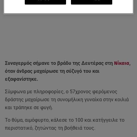
Συναγερμός σήμανε το βράδυ της Δευτέρας στη
Νίκαια
,
όταν άνδρας μαχαίρωσε τη σύζυγό του και
εξαφανίστηκε.
Σύμφωνα με πληροφορίες, ο 57χρονος φερόμενος
δράστης μαχαίρωσε τη συνομήλικη γυναίκα στην κοιλιά
και τράπηκε σε φυγή.
Το θύμα, αιμόφυρτο, κάλεσε το 100 και κατήγγειλε το
περιστατικό, ζητώντας τη βοήθειά τους.