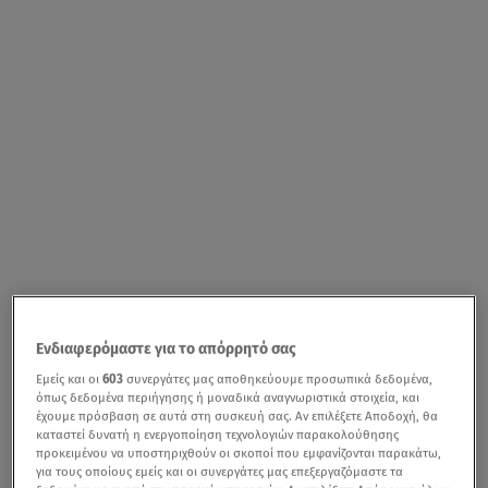
Ενδιαφερόμαστε για το απόρρητό σας
Εμείς και οι
603
συνεργάτες μας αποθηκεύουμε προσωπικά δεδομένα,
όπως δεδομένα περιήγησης ή μοναδικά αναγνωριστικά στοιχεία, και
έχουμε πρόσβαση σε αυτά στη συσκευή σας. Αν επιλέξετε Αποδοχή, θα
καταστεί δυνατή η ενεργοποίηση τεχνολογιών παρακολούθησης
προκειμένου να υποστηριχθούν οι σκοποί που εμφανίζονται παρακάτω,
για τους οποίους εμείς και οι συνεργάτες μας επεξεργαζόμαστε τα