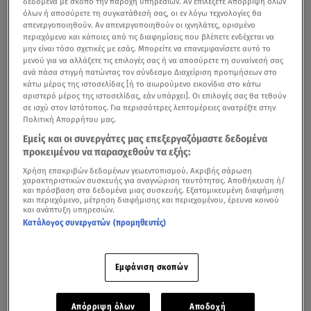
δεδομένα με σκοπό την παροχή υπηρεσιών. Αν επιλέξετε Απόρριψη όλων
όλων ή αποσύρετε τη συγκατάθεσή σας, οι εν λόγω τεχνολογίες θα
απενεργοποιηθούν. Αν απενεργοποιηθούν οι ιχνηλάτες, ορισμένο
περιεχόμενο και κάποιες από τις διαφημίσεις που βλέπετε ενδέχεται να
μην είναι τόσο σχετικές με εσάς. Μπορείτε να επανεμφανίσετε αυτό το
μενού για να αλλάξετε τις επιλογές σας ή να αποσύρετε τη συναίνεσή σας
ανά πάσα στιγμή πατώντας τον σύνδεσμο Διαχείριση προτιμήσεων στο
κάτω μέρος της ιστοσελίδας [ή το αιωρούμενο εικονίδιο στο κάτω
αριστερό μέρος της ιστοσελίδας, εάν υπάρχει]. Οι επιλογές σας θα τεθούν
σε ισχύ στον Ιστότοπος. Για περισσότερες λεπτομέρειες ανατρέξτε στην
Πολιτική Απορρήτου μας.
Εμείς και οι συνεργάτες μας επεξεργαζόμαστε δεδομένα
προκειμένου να παρασχεθούν τα εξής:
Χρήση επακριβών δεδομένων γεωεντοπισμού. Ακριβής σάρωση
χαρακτηριστικών συσκευής για αναγνώριση ταυτότητας. Αποθήκευση ή/
και πρόσβαση στα δεδομένα μιας συσκευής. Εξατομικευμένη διαφήμιση
και περιεχόμενο, μέτρηση διαφήμισης και περιεχομένου, έρευνα κοινού
και ανάπτυξη υπηρεσιών.
Κατάλογος συνεργατών (προμηθευτές)
Εμφάνιση σκοπών
Απόρριψη όλων
Αποδοχή