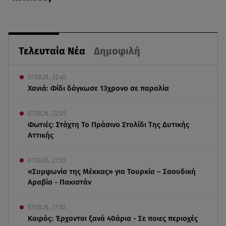
Τελευταία Νέα
Δημοφιλή
07.08.26 , 22:40
Χανιά: Φίδι δάγκωσε 13χρονο σε παραλία
07.08.26 , 22:05
Φωτιές: Στάχτη Το Πράσινο Στολίδι Της Δυτικής
Αττικής
07.08.26 , 21:50
«Συμφωνία της Μέκκας» για Τουρκία – Σαουδική
Αραβία - Πακιστάν
07.08.26 , 21:50
Καιρός: Έρχονται ξανά 40άρια - Σε ποιες περιοχές