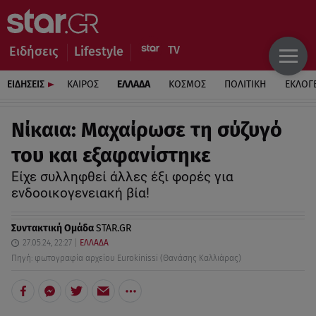
Ειδήσεις
Lifestyle
ΕΙΔΗΣΕΙΣ
ΚΑΙΡΟΣ
ΕΛΛΑΔΑ
ΚΟΣΜΟΣ
ΠΟΛΙΤΙΚΗ
ΕΚΛΟΓ
Νίκαια: Μαχαίρωσε τη σύζυγό
του και εξαφανίστηκε
Είχε συλληφθεί άλλες έξι φορές για
ενδοοικογενειακή βία!
Συντακτική Ομάδα
STAR.GR
27.05.24, 22:27
ΕΛΛΑΔΑ
Πηγή: φωτογραφία αρχείου Eurokinissi (Θανάσης Καλλιάρας)