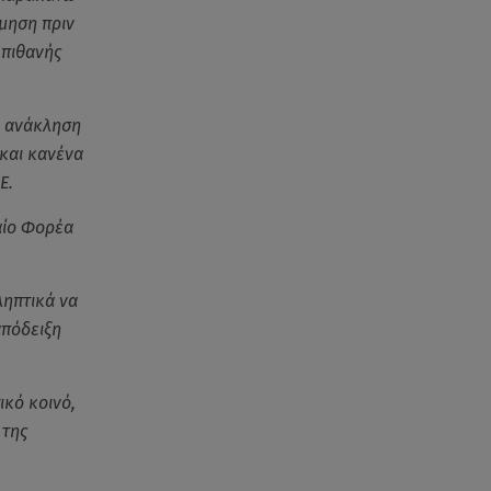
μηση πριν
06.08.26 , 21:22
 πιθανής
Ισραήλ - Κύπρος - Κρήτη: Το
μεγαλύτερο υποθαλάσσιο
καλώδιο στον κόσμο
ή ανάκληση
και κανένα
06.08.26 , 21:07
Ε.
Motor Oil: Δωρεά
πυροσβεστικών οχημάτων και
αίο Φορέα
εξοπλισμού στον Άγιο Βασίλειο
06.08.26 , 20:49
ληπτικά να
Άκης Παυλόπουλος: Η τρυφερή
απόδειξη
εξομολόγηση της συζύγου του,
Ελένης Φωτοπούλου
ικό κοινό,
06.08.26 , 20:25
 της
Πώς επικοινωνούν τα
ελικόπτερα στη φωτιά και ο
ρόλος του «συνδέσμου»