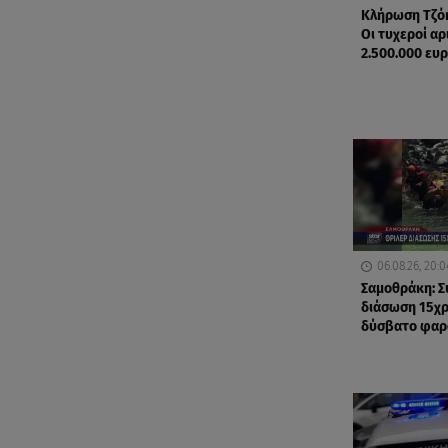
Κλήρωση Τζόκ
Οι τυχεροί αρ
2.500.000 ευ
06.08.26, 20:0
Σαμοθράκη: Σ
διάσωση 15χ
δύσβατο φαρ