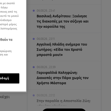
να με σκοπό
ν λόγω
06.08.26 , 23:41
ποιες από τις
Βασιλική Ανδρίτσου: Ξεκίνησε
ε αυτό το μενού
 σύνδεσμο
τις διακοπές με τον σύζυγο και
ριστερό μέρος
την κορούλα της
ς λεπτομέρειες
06.08.26 , 23:11
εθούν τα
Αγγελική Ηλιάδη ανήμερα του
Σωτήρος: «Είδα τον Χριστό
αγνώριση
μπροστά μου!»
ση και
06.08.26 , 22:39
Γαρυφαλλιά Καληφώνη:
Διακοπές στην Πάρο χωρίς τον
οδοχή
Χρήστο Μάστορα
06.08.26 , 22:12
ιέχει
Στην παραλία η Αποστολία Ζώη:
«Γεμάτη αλμύρα»