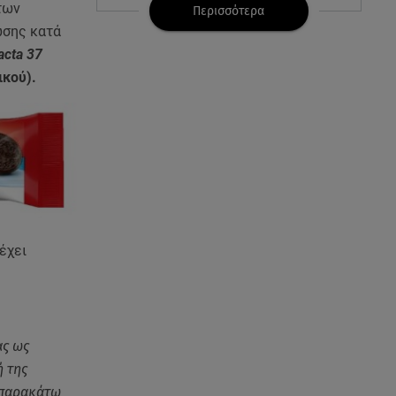
των
Περισσότερα
06.08.26 , 22:10
ωσης κατά
Κλήρωση Τζόκερ 6/8/2026: Οι
cta 37
τυχεροί αριθμοί για τα
ικού).
2.500.000 ευρώ
06.08.26 , 22:02
Σύγκρουση τραμ στη Γερμανία:
25 τραυματίες, 7 σε σοβαρή
κατάσταση
06.08.26 , 21:59
Νέες τουρκικές προκλήσεις στο
έχει
Αιγαίο - Αερομαχία με ελληνικά
F-16
06.08.26 , 21:31
ας ως
Τροχαίο για τον Mike - Η
ανακοίνωση του ράπερ στα
ή της
social media
 παρακάτω