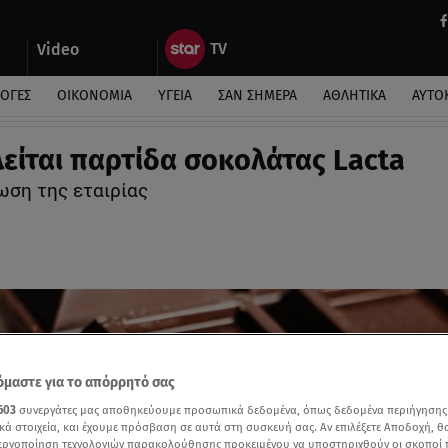
Video
ΛΟΓΕΣ
ΟΙΚΟΝΟΜΙΑ
ΥΓΕΙΑ
ΣΑΝ ΣΗΜΕΡΑ
ΑΘΛΗΤΙΚΑ
ΑΥΤΟ
είται παρτίδα σοκολάτας Lacta
ωση της εταιρίας
μαστε για το απόρρητό σας
603
συνεργάτες μας αποθηκεύουμε προσωπικά δεδομένα, όπως δεδομένα περιήγησης
κά στοιχεία, και έχουμε πρόσβαση σε αυτά στη συσκευή σας. Αν επιλέξετε Αποδοχή, θ
νεργοποίηση τεχνολογιών παρακολούθησης προκειμένου να υποστηριχθούν οι σκοποί