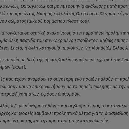
K0934651, OSK0934652 και με ημερομηνία ανάλωσης κατά προτί
24) του προϊόντος Μπάρας Σοκολάτας Oreo Lacta 37 γραμ. λόγω
νου σώματος (μικρού κομματιού πλαστικού).
ρία τονίζεται σε σχετική ανακοίνωση ότι η παραπάνω προληπτικ
μία άλλη παρτίδα του συγκεκριμένου προϊόντος, καθώς επίσης 
Oreo, Lacta, ή άλλη κατηγορία προϊόντων της Mondelēz Ελλάς Α.
η εταιρεία με δική της πρωτοβουλία ενημέρωσε σχετικά τον Ενι
ίμων (ΕΦΕΤ).
ές που έχουν αγοράσει το συγκεκριμένο προϊόν καλούνται προ
αλώσουν και να επικοινωνήσουν με το σημείο πώλησης με την 
πιστροφή χρημάτων, εφόσον επιθυμούν.
λλάς Α.Ε. με αίσθημα ευθύνης και σεβασμού προς το καταναλωτ
 αρχές και φορείς λαμβάνει προληπτικά μέτρα για τη διασφάλιση
ν προϊόντων της και την προστασία των καταναλωτών.