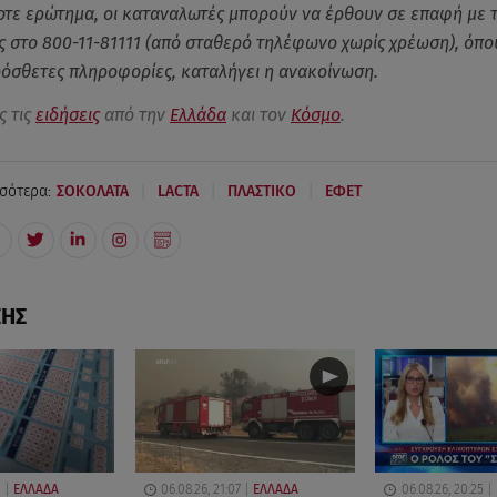
οτε ερώτημα, οι καταναλωτές μπορούν να έρθουν σε επαφή με 
 στο 800-11-81111 (από σταθερό τηλέφωνο χωρίς χρέωση), όπ
όσθετες πληροφορίες, καταλήγει η ανακοίνωση.
ς τις
ειδήσεις
από την
Ελλάδα
και τον
Κόσμο
.
|
|
|
σότερα:
ΣΟΚΟΛΑΤΑ
LACTA
ΠΛΑΣΤΙΚΟ
ΕΦΕΤ
ΣΗΣ
0
ΕΛΛΑΔΑ
06.08.26, 21:07
ΕΛΛΑΔΑ
06.08.26, 20:25