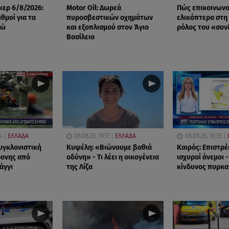
ερ 6/8/2026:
Motor Oil: Δωρεά
Πώς επικοινωνο
ιθμοί για τα
πυροσβεστικών οχημάτων
ελικόπτερα στη
ρώ
και εξοπλισμού στον Άγιο
ρόλος του «συ
Βασίλειο
4
ΕΛΛΑΔΑ
06.08.26, 19:17
ΕΛΛΑΔΑ
06.08.26, 18:35
υγκλονιστική
Κυψέλη: «Βιώνουμε βαθιά
Καιρός: Επιστρέ
ρονης από
οδύνη» - Τι λέει η οικογένεια
ισχυροί άνεμοι 
άγγι
της Λίζα
κίνδυνος πυρκα