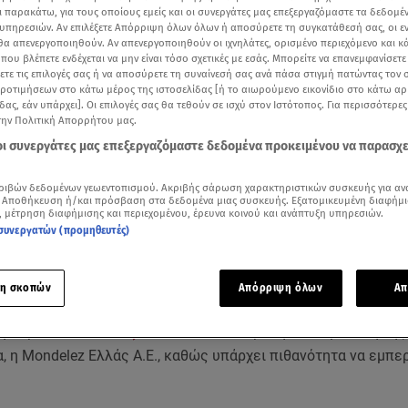
ι παρακάτω, για τους οποίους εμείς και οι συνεργάτες μας επεξεργαζόμαστε τα δεδομέ
υπηρεσιών. Αν επιλέξετε Απόρριψη όλων όλων ή αποσύρετε τη συγκατάθεσή σας, οι ε
 θα απενεργοποιηθούν. Αν απενεργοποιηθούν οι ιχνηλάτες, ορισμένο περιεχόμενο και κά
 που βλέπετε ενδέχεται να μην είναι τόσο σχετικές με εσάς. Μπορείτε να επανεμφανίσετ
ξετε τις επιλογές σας ή να αποσύρετε τη συναίνεσή σας ανά πάσα στιγμή πατώντας τον
προτιμήσεων στο κάτω μέρος της ιστοσελίδας [ή το αιωρούμενο εικονίδιο στο κάτω α
δας, εάν υπάρχει]. Οι επιλογές σας θα τεθούν σε ισχύ στον Ιστότοπος. Για περισσότερε
την Πολιτική Απορρήτου μας.
 οι συνεργάτες μας επεξεργαζόμαστε δεδομένα προκειμένου να παρασχ
ριβών δεδομένων γεωεντοπισμού. Ακριβής σάρωση χαρακτηριστικών συσκευής για αν
ότερα άρθρα μας στην αναζήτηση σας
 Αποθήκευση ή/και πρόσβαση στα δεδομένα μιας συσκευής. Εξατομικευμένη διαφήμι
.gr στις επιλογές σας
, μέτρηση διαφήμισης και περιεχομένου, έρευνα κοινού και ανάπτυξη υπηρεσιών.
συνεργατών (προμηθευτές)
Δείτε περισσότερα άρθρα μας στα αποτελέσματα αναζήτησης
Add star.gr on Google
η σκοπών
Απόρριψη όλων
Απ
η παρτίδα
σοκολάτας
Lacta ανακαλεί προληπτικά, με δική της
 η Mondelez Ελλάς Α.Ε., καθώς υπάρχει πιθανότητα να εμπερ