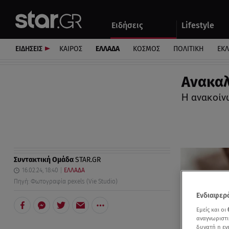
Αθλητικά
Quiz
Ειδήσεις
Lifestyle
Αυτοκίνητο
ΕΙΔΗΣΕΙΣ
ΚΑΙΡΟΣ
ΕΛΛΑΔΑ
ΚΟΣΜΟΣ
ΠΟΛΙΤΙΚΗ
ΕΚ
Ανακαλ
Η ανακοίν
Συντακτική Ομάδα
STAR.GR
16.02.24, 18:40
ΕΛΛΑΔΑ
Πηγή: Φωτογραφία pexels (Vie Studio)
Ενδιαφερό
Εμείς και οι
αναγνωριστι
δυνατή η ε