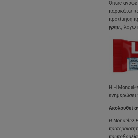
Όπως αναφέρ
παρακάτω πα
προτίμηση πρ
γραμ.,
λόγω 
Η Η Mondelēz
ενημερώσει 
Ακολουθεί αν
Η Mondelēz Ε
προτεραιότητ
πρωτοβουλία