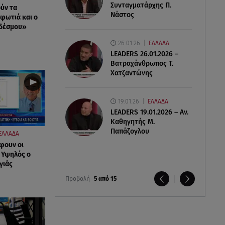
Συνταγματάρχης Π.
ύν τα
Νάστος
 φωτιά και ο
νδέσμου»
26.01.26
ΕΛΛΑΔΑ
LEADERS 26.01.2026 –
Βατραχάνθρωπος Τ.
Χατζαντώνης
19.01.26
ΕΛΛΑΔΑ
LEADERS 19.01.2026 – Αν.
Καθηγητής Μ.
Παπάζογλου
ΕΛΛΑΔΑ
φουν οι
- Υψηλός ο
γιάς
Προβολή
5 από 15