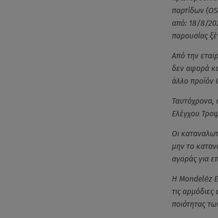
παρτίδων (OS
από: 18/8/20
παρουσίας ξέ
Από την εται
δεν αφορά κα
άλλο προϊόν 
Ταυτόχρονα, 
Ελέγχου Τροφ
Οι καταναλωτ
μην το καταν
αγοράς για ε
Η Mondelēz Ε
τις αρμόδιες
ποιότητας τω