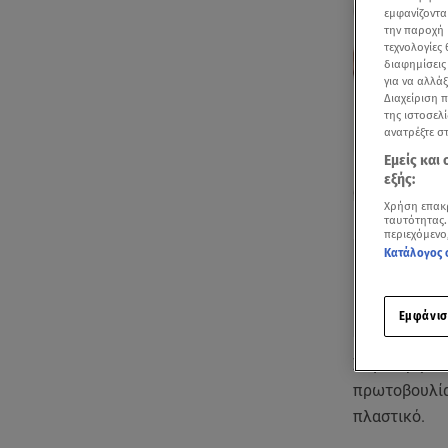
εμφανίζοντα
την παροχή 
τεχνολογίες
διαφημίσεις
για να αλλά
Διαχείριση 
της ιστοσελί
ανατρέξτε σ
Εμείς και
εξής:
Χρήση επακ
Δείτε περισσ
ταυτότητας.
Πρόσθηκη star
περιεχόμενο
Κατάλογος 
Εμφάνισ
Συγκεκριμέν
πρωτοβουλία,
πλαστικό.