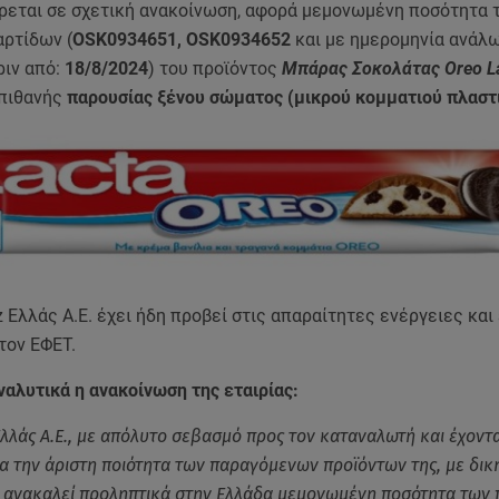
εται σε σχετική ανακοίνωση, αφορά μεμονωμένη ποσότητα 
ρτίδων (
OSK0934651, OSK0934652
και με ημερομηνία ανάλ
ιν από:
18/8/2024
) του προϊόντος
Μπάρας Σοκολάτας Oreo La
πιθανής
παρουσίας ξένου σώματος (μικρού κομματιού πλαστ
 Ελλάς Α.Ε. έχει ήδη προβεί στις απαραίτητες ενέργειες και 
τον ΕΦΕΤ.
αλυτικά η ανακοίνωση της εταιρίας:
λλάς Α.Ε., με απόλυτο σεβασμό προς τον καταναλωτή και έχοντ
α την άριστη ποιότητα των παραγόμενων προϊόντων της, με δικ
 ανακαλεί προληπτικά στην Ελλάδα μεμονωμένη ποσότητα των