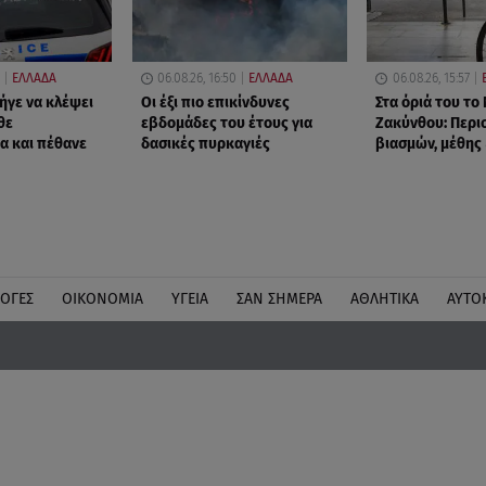
ΕΛΛΑΔΑ
06.08.26, 16:50
ΕΛΛΑΔΑ
06.08.26, 15:57
ήγε να κλέψει
Οι έξι πιο επικίνδυνες
Στα όριά του το
θε
εβδομάδες του έτους για
Ζακύνθου: Περι
α και πέθανε
δασικές πυρκαγιές
βιασμών, μέθης
ΛΟΓΕΣ
ΟΙΚΟΝΟΜΙΑ
ΥΓΕΙΑ
ΣΑΝ ΣΗΜΕΡΑ
ΑΘΛΗΤΙΚΑ
ΑΥΤΟ