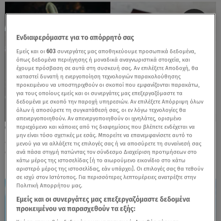
Ενδιαφερόμαστε για το απόρρητό σας
Εμείς και οι
603
συνεργάτες μας αποθηκεύουμε προσωπικά δεδομένα,
όπως δεδομένα περιήγησης ή μοναδικά αναγνωριστικά στοιχεία, και
έχουμε πρόσβαση σε αυτά στη συσκευή σας. Αν επιλέξετε Αποδοχή, θα
καταστεί δυνατή η ενεργοποίηση τεχνολογιών παρακολούθησης
προκειμένου να υποστηριχθούν οι σκοποί που εμφανίζονται παρακάτω,
για τους οποίους εμείς και οι συνεργάτες μας επεξεργαζόμαστε τα
δεδομένα με σκοπό την παροχή υπηρεσιών. Αν επιλέξετε Απόρριψη όλων
όλων ή αποσύρετε τη συγκατάθεσή σας, οι εν λόγω τεχνολογίες θα
απενεργοποιηθούν. Αν απενεργοποιηθούν οι ιχνηλάτες, ορισμένο
περιεχόμενο και κάποιες από τις διαφημίσεις που βλέπετε ενδέχεται να
18.12.25, 11:44
μην είναι τόσο σχετικές με εσάς. Μπορείτε να επανεμφανίσετε αυτό το
Μαύρη σοκολάτα: Νέα έρευνα αποδεικνύει
μενού για να αλλάξετε τις επιλογές σας ή να αποσύρετε τη συναίνεσή σας
ότι επιβραδύνει τη γήρανση
ανά πάσα στιγμή πατώντας τον σύνδεσμο Διαχείριση προτιμήσεων στο
κάτω μέρος της ιστοσελίδας [ή το αιωρούμενο εικονίδιο στο κάτω
αριστερό μέρος της ιστοσελίδας, εάν υπάρχει]. Οι επιλογές σας θα τεθούν
σε ισχύ στον Ιστότοπος. Για περισσότερες λεπτομέρειες ανατρέξτε στην
Πολιτική Απορρήτου μας.
Εμείς και οι συνεργάτες μας επεξεργαζόμαστε δεδομένα
προκειμένου να παρασχεθούν τα εξής: