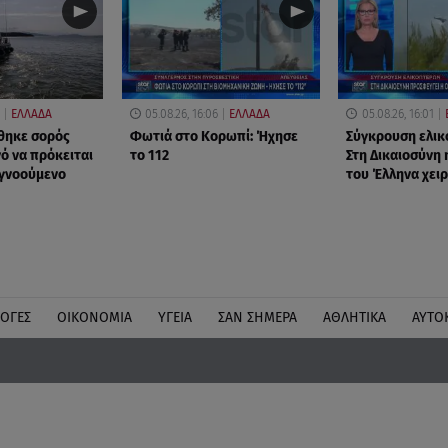
ΕΛΛΑΔΑ
05.08.26, 16:06
ΕΛΛΑΔΑ
05.08.26, 16:01
θηκε σορός
Φωτιά στο Κορωπί: Ήχησε
Σύγκρουση ελικ
ό να πρόκειται
το 112
Στη Δικαιοσύνη 
αγνοούμενο
του Έλληνα χειρ
ΛΟΓΕΣ
ΟΙΚΟΝΟΜΙΑ
ΥΓΕΙΑ
ΣΑΝ ΣΗΜΕΡΑ
ΑΘΛΗΤΙΚΑ
ΑΥΤΟ