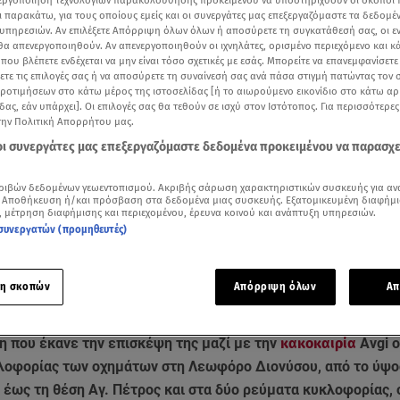
νεργοποίηση τεχνολογιών παρακολούθησης προκειμένου να υποστηριχθούν οι σκοποί
ι παρακάτω, για τους οποίους εμείς και οι συνεργάτες μας επεξεργαζόμαστε τα δεδομέ
υπηρεσιών. Αν επιλέξετε Απόρριψη όλων όλων ή αποσύρετε τη συγκατάθεσή σας, οι ε
 θα απενεργοποιηθούν. Αν απενεργοποιηθούν οι ιχνηλάτες, ορισμένο περιεχόμενο και κά
 που βλέπετε ενδέχεται να μην είναι τόσο σχετικές με εσάς. Μπορείτε να επανεμφανίσετ
ξετε τις επιλογές σας ή να αποσύρετε τη συναίνεσή σας ανά πάσα στιγμή πατώντας τον
προτιμήσεων στο κάτω μέρος της ιστοσελίδας [ή το αιωρούμενο εικονίδιο στο κάτω α
δας, εάν υπάρχει]. Οι επιλογές σας θα τεθούν σε ισχύ στον Ιστότοπος. Για περισσότερε
την Πολιτική Απορρήτου μας.
 οι συνεργάτες μας επεξεργαζόμαστε δεδομένα προκειμένου να παρασχ
ριβών δεδομένων γεωεντοπισμού. Ακριβής σάρωση χαρακτηριστικών συσκευής για αν
 Αποθήκευση ή/και πρόσβαση στα δεδομένα μιας συσκευής. Εξατομικευμένη διαφήμι
, μέτρηση διαφήμισης και περιεχομένου, έρευνα κοινού και ανάπτυξη υπηρεσιών.
συνεργατών (προμηθευτές)
Δείτε περισσότερα άρθρα μας στα αποτελέσματα αναζήτησης
Add star.gr on Google
η σκοπών
Απόρριψη όλων
Απ
η που έκανε την επισκέψη της μαζί με την
κακοκαιρία
Avgi 
λοφορίας των οχημάτων στη Λεωφόρο Διονύσου, από το ύψο
 έως τη θέση Αγ. Πέτρος και στα δύο ρεύματα κυκλοφορίας, 