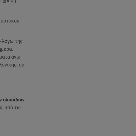
η χρήση
Πόρτο Ράφτη: Bίντεο
Ντοκουμέντο Από Το
Θανατηφόρο Τροχαίο
Θεοτόκου
05.08.26 , 22:19
Σαμοθράκη: «Μαμά νόμιζες ότι
- λόγω της
δε θα σε ξαναδώ;» -Τα πρώτα
λόγια του 22χρονου
ήμερα,
ήματα άνω
05.08.26 , 21:48
λονίκης, σε
Starte - Γιώργος Δουατζής: «Με
θέλγει ιδιαιτέρως κάθε μορφή
τέχνης»
05.08.26 , 21:41
ών αλυσίδων
«Στην κόψη του ξυραφιού» οι
ύ, από τις
συνομιλίες ΗΠΑ – Ιράν
05.08.26 , 21:22
Ευρυδίκη Βαλαβάνη για