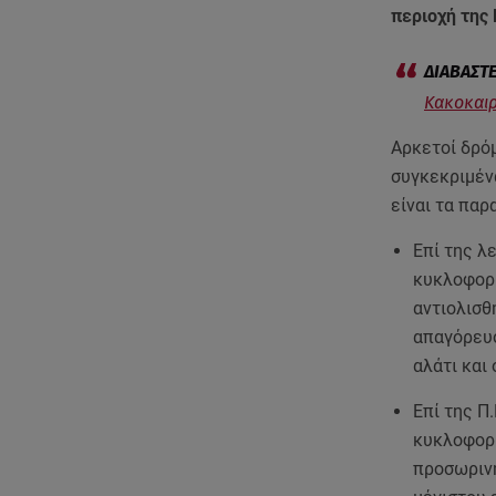
περιοχή της
Κακοκαιρ
Αρκετοί δρό
συγκεκριμένα
είναι τα παρ
Επί της λ
κυκλοφορί
αντιολισθ
απαγόρευσ
αλάτι και
Επί της Π.
κυκλοφορί
προσωρινή