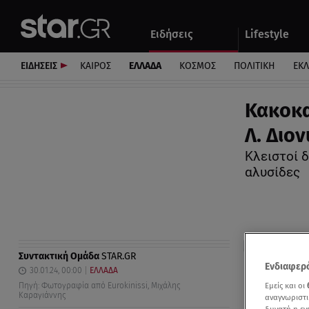
Αθλητικά
Quiz
Ειδήσεις
Lifestyle
Αυτοκίνητο
ΕΙΔΗΣΕΙΣ
ΚΑΙΡΟΣ
ΕΛΛΑΔΑ
ΚΟΣΜΟΣ
ΠΟΛΙΤΙΚΗ
ΕΚ
Κακοκα
Λ. Διο
Κλειστοί 
αλυσίδες
Συντακτική Ομάδα
STAR.GR
Ενδιαφερό
30.01.24, 00:00
ΕΛΛΑΔΑ
Πηγή: Φωτογραφία από Eurokinissi, Μιχάλης
Εμείς και οι
Καραγιάννης
αναγνωριστι