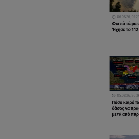
06.08.26, 07:2
Φωτιά τώρα σ
Ήχησε το 112
05.08.26, 20:3
Πόσο καιρό πα
δάσος να πρασ
μετά από πυρ