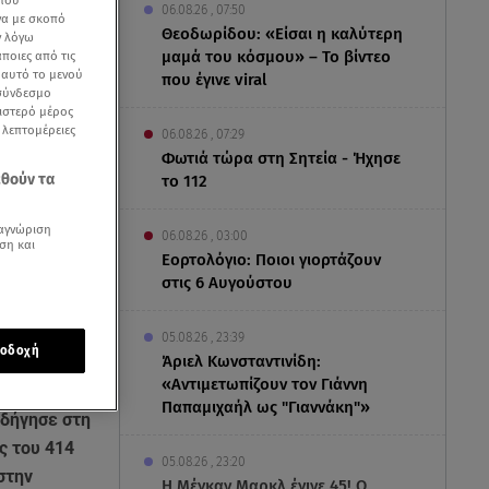
 που
06.08.26 , 07:50
να με σκοπό
Θεοδωρίδου: «Είσαι η καλύτερη
ν λόγω
μαμά του κόσμου» – Το βίντεο
ποιες από τις
ε αυτό το μενού
που έγινε viral
 σύνδεσμο
ριστερό μέρος
ς λεπτομέρειες
06.08.26 , 07:29
Φωτιά τώρα στη Σητεία - Ήχησε
εθούν τα
το 112
αγνώριση
06.08.26 , 03:00
ση και
Εορτολόγιο: Ποιοι γιορτάζουν
στις 6 Αυγούστου
05.08.26 , 23:39
οδοχή
Άριελ Κωνσταντινίδη:
«Αντιμετωπίζουν τον Γιάννη
Παπαμιχαήλ ως "Γιαννάκη"»
οδήγησε στη
ς του 414
05.08.26 , 23:20
στην
Η Μέγκαν Μαρκλ έγινε 45! Ο