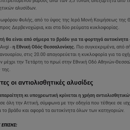
επιτρεπόμενου βάρους άνω των 3,5 τόνων, ανεξάρτητα από τ
ητικών αλυσίδων.
εωφόρου Φυλής, από το ύψος της Ιερά Μονή Κοιμήσεως της 
προς Δερβενοχώρια, και στα δύο ρεύματα κυκλοφορίας.
τή θα είναι από σήμερα το βράδυ για τα φορτηγά αυτοκίνητα
Avgi -
η Εθνική Οδός Θεσσαλονίκης.
Πιο συγκεκριμένα, από σ
ανουαρίου, στις 20.00 απαγορεύεται η κυκλοφορία για τα οχ
ν μέχρι την Τετάρτη το πρωί στην Εθνική Οδό Αθηνών-Θεσσα
 της.
τες οι αντιολισθητικές αλυσίδες
απαραίτητη κι υποχρεωτική κρίνεται η χρήση αντιολισθητικ
σε όλη την Αττική, σύμφωνα με την οδηγία που τέθηκε σε ισχ
α το βράδυ και αφορά τα αυτοκίνητα όλων των κατηγοριών.