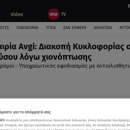
Video
ΛΟΓΕΣ
ΟΙΚΟΝΟΜΙΑ
ΥΓΕΙΑ
ΣΑΝ ΣΗΜΕΡΑ
ΑΘΛΗΤΙΚΑ
ΑΥΤΟ
ιρία Avgi: Διακοπή Κυκλοφορίας 
νύσου λόγω χιονόπτωσης
δρόμοι - Υποχρεωτικός εφοδιασμός με αντιολισθητι
μαστε για το απόρρητό σας
603
συνεργάτες μας αποθηκεύουμε προσωπικά δεδομένα, όπως δεδομένα περιήγησης
κά στοιχεία, και έχουμε πρόσβαση σε αυτά στη συσκευή σας. Αν επιλέξετε Αποδοχή, θ