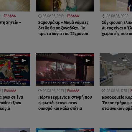
9
ΕΛΛΑΔΑ
05.08.26, 22:19
ΕΛΛΑΔΑ
05.08.26, 20:39
τη Σητεία -
Σαμοθράκη: «Μαμά νόμιζες
Σύγκρουση ελικ
ότι δε θα σε ξαναδώ;» -Τα
Αυτός είναι ο Έ
πρώτα λόγια του 22χρονου
χειριστής που 
6
ΕΛΛΑΔΑ
05.08.26, 20:15
ΕΛΛΑΔΑ
05.08.26, 17:51
ίρνει σε ένα
Πόρτο Γερμενό: Η στιγμή που
Νοσοκομείο Κορ
ινίσει ξανά
η φωτιά φτάνει στον
Έπεσε τμήμα ψ
καγιά
οικισμό και καίει σπίτια
στα ανακαινισμ