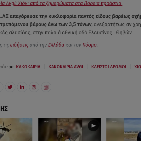
ία Avgi: Χιόνι από τα ξημερώματα στα βόρεια προάστια
.ΑΣ απαγόρευσε την κυκλοφορία παντός είδους βαρέως οχή
ιτρεπόμενου βάρους άνω των 3,5 τόνων
, ανεξαρτήτως αν χρ
κές αλυσίδες, στην παλαιά εθνική οδό Ελευσίνας - Θηβών.
ς τις
ειδήσεις
από την
Ελλάδα
και τον
Κόσμο
.
|
|
|
σότερα:
ΚΑΚΟΚΑΙΡΙΑ
ΚΑΚΟΚΑΙΡΙΑ AVGI
ΚΛΕΙΣΤΟΙ ΔΡΟΜΟΙ
ΧΙ
ΣΗΣ