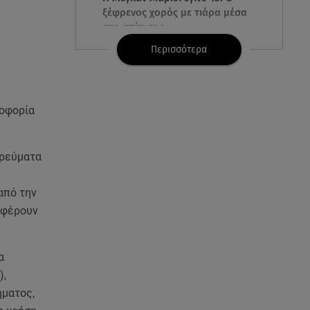
ξέφρενος χορός με τιάρα μέσα
στο σπίτι της
Περισσότερα
05.08.26 , 23:00
Σίσσυ Χρηστίδου: Πιο όμορφη
και λαμπερή κι από το
ηλιοβασίλεμα στα Χανιά!
λοφορία
05.08.26 , 22:36
Μακελειό σε σπίτι στη Βόρεια
 ρεύματα
Καρολίνα: Νεκρά τρία μέλη
οικογένειας
από την
αφέρουν
05.08.26 , 22:35
Αλεξάνδρα Νίκα: Η... χρυσή ώρα
στο σκάφος με την καλύτερη
α
παρέα!
),
ήματος,
05.08.26 , 22:27