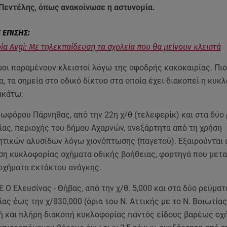
 Πεντέλης, όπως ανακοίνωσε η αστυνομία.
ία Avgi: Με τηλεκπαίδευση τα σχολεία που θα μείνουν κλειστά
μοι παραμένουν κλειστοί λόγω της σφοδρής κακοκαιρίας. Πιο
, τα σημεία στο οδικό δίκτυο στα οποία έχει διακοπεί η κυκ
ακάτω:
εωφόρου Πάρνηθας, από την 22η χ/θ (τελεφερίκ) και στα δύο
ας, περιοχής του δήμου Αχαρνών, ανεξάρτητα από τη χρήση
ητικών αλυσίδων λόγω χιονόπτωσης (παγετού). Εξαιρούνται 
η κυκλοφορίας oχήματα οδικής βοήθειας, φορτηγά που μετ
 οχήματα εκτάκτου ανάγκης.
Ε.Ο Ελευσίνας - Θήβας, από την χ/θ. 5,000 και στα δύο ρεύματ
ας έως την χ/θ30,000 (όρια του Ν. Αττικής με το Ν. Βοιωτίας
 και πλήρη διακοπή κυκλοφορίας παντός είδους βαρέως οχ