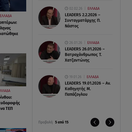
02.02.26
ΕΛΛΑΔΑ
LEADERS 2.2.2026 –
ΕΛΛΑΔΑ
Συνταγματάρχης Π.
οπτέρων:
Νάστος
λληνας
σκοτώθηκε
26.01.26
ΕΛΛΑΔΑ
LEADERS 26.01.2026 –
Βατραχάνθρωπος Τ.
Χατζαντώνης
19.01.26
ΕΛΛΑΔΑ
LEADERS 19.01.2026 – Αν.
Καθηγητής Μ.
ΕΛΛΑΔΑ
Παπάζογλου
ίνθου:
ευδοροφής
ένα ΤΕΠ
Προβολή
5 από 15