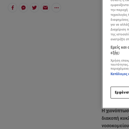
δυνατή η ε
εμφανίζοντα
την παροχή 
τεχνολογίες
διαφημίσεις
για να αλλά
Διαχείριση 
της ιστοσελί
ανατρέξτε σ
Εμείς και
εξής:
Χρήση επακ
ταυτότητας.
περιεχόμενο
Κατάλογος 
Εμφάνισ
Η χιονόπτωσ
διακοπή κυκ
νοσοκομείου