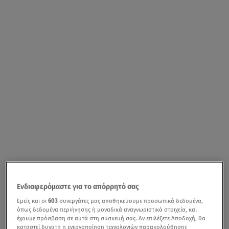
Ενδιαφερόμαστε για το απόρρητό σας
Εμείς και οι
603
συνεργάτες μας αποθηκεύουμε προσωπικά δεδομένα,
όπως δεδομένα περιήγησης ή μοναδικά αναγνωριστικά στοιχεία, και
έχουμε πρόσβαση σε αυτά στη συσκευή σας. Αν επιλέξετε Αποδοχή, θα
καταστεί δυνατή η ενεργοποίηση τεχνολογιών παρακολούθησης