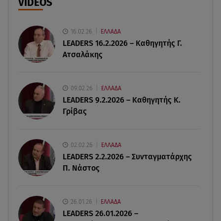
VIDEOS
06.08.26 , 20:49
Άκης Παυλόπουλος: Η τρυφερή εξομολόγηση
16.02.26
ΕΛΛΑΔΑ
της συζύγου του, Ελένης Φωτοπούλου
LEADERS 16.2.2026 – Καθηγητής Γ.
Ατσαλάκης
06.08.26 , 20:25
Πώς επικοινωνούν τα ελικόπτερα στη φωτιά και
ο ρόλος του «συνδέσμου»
09.02.26
ΕΛΛΑΔΑ
LEADERS 9.2.2026 – Καθηγητής Κ.
Γρίβας
06.08.26 , 20:16
Αθηνά Οικονομάκου από την Μπόρα Μπόρα:
«Έσκασε όλη η κούραση του χειμώνα»
02.02.26
ΕΛΛΑΔΑ
LEADERS 2.2.2026 – Συνταγματάρχης
06.08.26 , 20:04
Π. Νάστος
Σαμοθράκη: Συγκλονιστική διάσωση 15χρονης
από δύσβατο φαράγγι
26.01.26
ΕΛΛΑΔΑ
06.08.26 , 19:44
LEADERS 26.01.2026 –
Πότε δεν επιβάλλεται φόρος κληρονομιάς σε