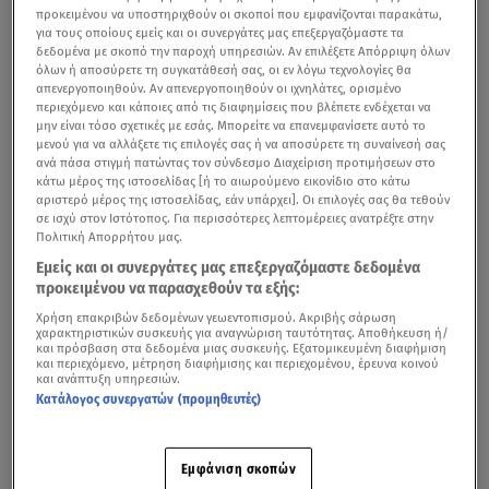
προκειμένου να υποστηριχθούν οι σκοποί που εμφανίζονται παρακάτω,
για τους οποίους εμείς και οι συνεργάτες μας επεξεργαζόμαστε τα
δεδομένα με σκοπό την παροχή υπηρεσιών. Αν επιλέξετε Απόρριψη όλων
όλων ή αποσύρετε τη συγκατάθεσή σας, οι εν λόγω τεχνολογίες θα
απενεργοποιηθούν. Αν απενεργοποιηθούν οι ιχνηλάτες, ορισμένο
περιεχόμενο και κάποιες από τις διαφημίσεις που βλέπετε ενδέχεται να
μην είναι τόσο σχετικές με εσάς. Μπορείτε να επανεμφανίσετε αυτό το
μενού για να αλλάξετε τις επιλογές σας ή να αποσύρετε τη συναίνεσή σας
ανά πάσα στιγμή πατώντας τον σύνδεσμο Διαχείριση προτιμήσεων στο
κάτω μέρος της ιστοσελίδας [ή το αιωρούμενο εικονίδιο στο κάτω
αριστερό μέρος της ιστοσελίδας, εάν υπάρχει]. Οι επιλογές σας θα τεθούν
σε ισχύ στον Ιστότοπος. Για περισσότερες λεπτομέρειες ανατρέξτε στην
Πολιτική Απορρήτου μας.
Εμείς και οι συνεργάτες μας επεξεργαζόμαστε δεδομένα
προκειμένου να παρασχεθούν τα εξής:
Χρήση επακριβών δεδομένων γεωεντοπισμού. Ακριβής σάρωση
χαρακτηριστικών συσκευής για αναγνώριση ταυτότητας. Αποθήκευση ή/
και πρόσβαση στα δεδομένα μιας συσκευής. Εξατομικευμένη διαφήμιση
και περιεχόμενο, μέτρηση διαφήμισης και περιεχομένου, έρευνα κοινού
και ανάπτυξη υπηρεσιών.
Κατάλογος συνεργατών (προμηθευτές)
Εμφάνιση σκοπών