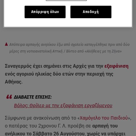
Απόρριψη όλων
Αποδοχή
Απόπειρα αρπαγής ανηλίκου έξω από σχολείο καταγγέλθηκε πριν από δύο
μέρες στη νοτιοανατολική Αττική / Βίντεο από «Αλήθειες με τη Ζήνα»
Συναγερμός έχει σημάνει στις Αρχές για την
εξαφάνιση
ενός αγοριού ηλικίας δύο ετών στην περιοχή της
Αθήνας.
Βόλος: Θρίλερ με την εξαφάνιση εργαζόμενου
Σύμφωνα με ανακοίνωση από το «
Χαμόγελο του Παιδιού
»,
ο πατέρας του 2χρονου Γ. Λ. προέβη σε
αρπαγή του
ανήλικου το Σάββατο 26 Αυγούστου
,
χωρίς να υπάρχει