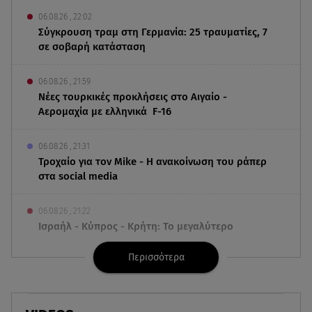
06.08.26 , 22:02
Σύγκρουση τραμ στη Γερμανία: 25 τραυματίες, 7
σε σοβαρή κατάσταση
06.08.26 , 21:59
Νέες τουρκικές προκλήσεις στο Αιγαίο -
Αερομαχία με ελληνικά F-16
06.08.26 , 21:31
Τροχαίο για τον Mike - Η ανακοίνωση του ράπερ
στα social media
06.08.26 , 21:22
Ισραήλ - Κύπρος - Κρήτη: Το μεγαλύτερο
υποθαλάσσιο καλώδιο στον κόσμο
Περισσότερα
06.08.26 , 21:07
Motor Oil: Δωρεά πυροσβεστικών οχημάτων και
εξοπλισμού στον Άγιο Βασίλειο