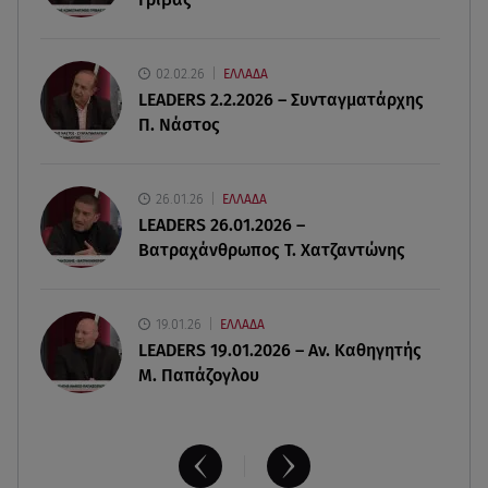
10.08.26 , 09:20
Αλεξάνδρα Νίκα: Φωτογράφισε τον Κωνσταντίνο
02.02.26
ΕΛΛΑΔΑ
Αργυρό στις διακοπές τους
LEADERS 2.2.2026 – Συνταγματάρχης
Π. Νάστος
10.08.26 , 09:05
Σαρακήνικο: Έρευνα για την προσγείωση του
ελικοπτέρου - Τι λέει ο χειριστής
26.01.26
ΕΛΛΑΔΑ
LEADERS 26.01.2026 –
Βατραχάνθρωπος Τ. Χατζαντώνης
19.01.26
ΕΛΛΑΔΑ
LEADERS 19.01.2026 – Αν. Καθηγητής
Μ. Παπάζογλου