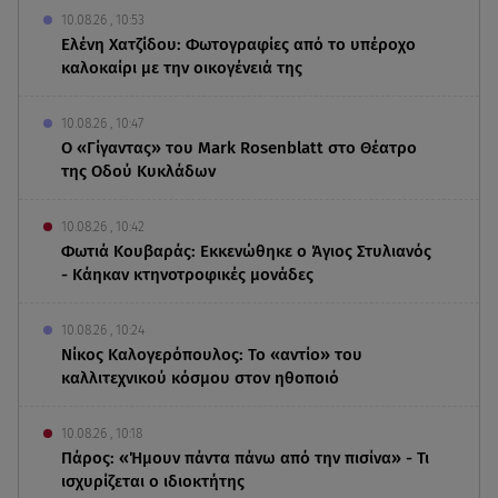
10.08.26 , 10:53
Ελένη Χατζίδου: Φωτογραφίες από το υπέροχο
καλοκαίρι με την οικογένειά της
10.08.26 , 10:47
Ο «Γίγαντας» του Mark Rosenblatt στο Θέατρο
της Οδού Κυκλάδων
10.08.26 , 10:42
Φωτιά Κουβαράς: Εκκενώθηκε ο Άγιος Στυλιανός
- Κάηκαν κτηνοτροφικές μονάδες
10.08.26 , 10:24
Νίκος Καλογερόπουλος: Το «αντίο» του
καλλιτεχνικού κόσμου στον ηθοποιό
10.08.26 , 10:18
Πάρος: «Ήμουν πάντα πάνω από την πισίνα» - Τι
ισχυρίζεται ο ιδιοκτήτης