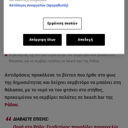
Κατάλογος συνεργατών (προμηθευτές)
Εμφάνιση σκοπών
Απόρριψη όλων
Αποδοχή
Το ρεπορτάζ της ΕΡΤ για το βίντεο με τον σερβιτόρο που μπαίνει στη
θάλασσα, για να σερβίρει πελάτες σε beach bar της Ρόδου
Αντιδράσεις προκάλεσε το βίντεο που ήρθε στο φως
της δημοσιότητας και δείχνει σερβιτόρο να μπαίνει στη
θάλασσα, με το νερό να του φτάνει στο στήθος,
προκειμένου να σερβίρει πελάτες σε beach bar της
Ρόδου
.
Οργή στη Ρόδο: Σερβιτόρος παραδίδει παραγγελία